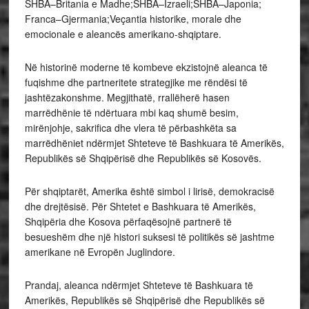
SHBA–Britania e Madhe;SHBA–Izraeli;SHBA–Japonia;
Franca–Gjermania;Veçantia historike, morale dhe
emocionale e aleancës amerikano-shqiptare.
Në historinë moderne të kombeve ekzistojnë aleanca të
fuqishme dhe partneritete strategjike me rëndësi të
jashtëzakonshme. Megjithatë, rrallëherë hasen
marrëdhënie të ndërtuara mbi kaq shumë besim,
mirënjohje, sakrifica dhe vlera të përbashkëta sa
marrëdhëniet ndërmjet Shteteve të Bashkuara të Amerikës,
Republikës së Shqipërisë dhe Republikës së Kosovës.
Për shqiptarët, Amerika është simbol i lirisë, demokracisë
dhe drejtësisë. Për Shtetet e Bashkuara të Amerikës,
Shqipëria dhe Kosova përfaqësojnë partnerë të
besueshëm dhe një histori suksesi të politikës së jashtme
amerikane në Evropën Juglindore.
Prandaj, aleanca ndërmjet Shteteve të Bashkuara të
Amerikës, Republikës së Shqipërisë dhe Republikës së