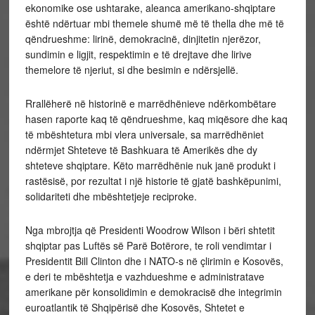
ekonomike ose ushtarake, aleanca amerikano-shqiptare
është ndërtuar mbi themele shumë më të thella dhe më të
qëndrueshme: lirinë, demokracinë, dinjitetin njerëzor,
sundimin e ligjit, respektimin e të drejtave dhe lirive
themelore të njeriut, si dhe besimin e ndërsjellë.
Rrallëherë në historinë e marrëdhënieve ndërkombëtare
hasen raporte kaq të qëndrueshme, kaq miqësore dhe kaq
të mbështetura mbi vlera universale, sa marrëdhëniet
ndërmjet Shteteve të Bashkuara të Amerikës dhe dy
shteteve shqiptare. Këto marrëdhënie nuk janë produkt i
rastësisë, por rezultat i një historie të gjatë bashkëpunimi,
solidariteti dhe mbështetjeje reciproke.
Nga mbrojtja që Presidenti Woodrow Wilson i bëri shtetit
shqiptar pas Luftës së Parë Botërore, te roli vendimtar i
Presidentit Bill Clinton dhe i NATO-s në çlirimin e Kosovës,
e deri te mbështetja e vazhdueshme e administratave
amerikane për konsolidimin e demokracisë dhe integrimin
euroatlantik të Shqipërisë dhe Kosovës, Shtetet e