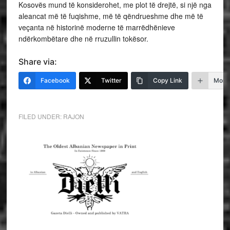
Kosovës mund të konsiderohet, me plot të drejtë, si një nga
aleancat më të fuqishme, më të qëndrueshme dhe më të
veçanta në historinë moderne të marrëdhënieve
ndërkombëtare dhe në rruzullin tokësor.
Share via:
Facebook
Twitter
Copy Link
More
FILED UNDER:
RAJON