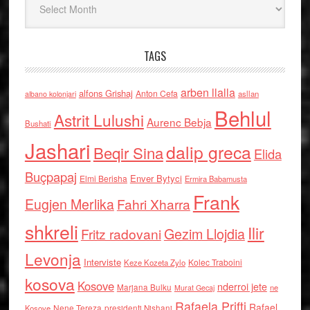
TAGS
arben llalla
alfons Grishaj
Anton Cefa
asllan
albano kolonjari
Behlul
Astrit Lulushi
Aurenc Bebja
Bushati
Jashari
dalip greca
Beqir Sina
Elida
Buçpapaj
Enver Bytyci
Elmi Berisha
Ermira Babamusta
Frank
Eugjen Merlika
Fahri Xharra
shkreli
Ilir
Gezim Llojdia
Fritz radovani
Levonja
Interviste
Kolec Traboini
Keze Kozeta Zylo
kosova
Kosove
nderroi jete
Marjana Bulku
ne
Murat Gecaj
Rafaela Prifti
Rafael
Nene Tereza
Kosove
presidenti Nishani