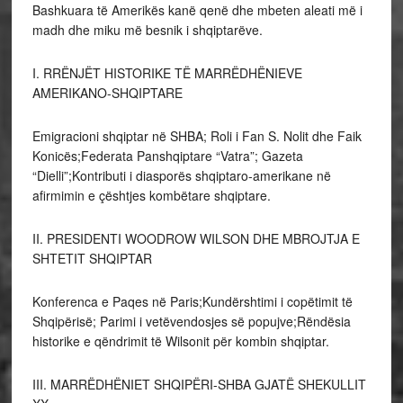
Bashkuara të Amerikës kanë qenë dhe mbeten aleati më i
madh dhe miku më besnik i shqiptarëve.
I. RRËNJËT HISTORIKE TË MARRËDHËNIEVE
AMERIKANO-SHQIPTARE
Emigracioni shqiptar në SHBA; Roli i Fan S. Nolit dhe Faik
Konicës;Federata Panshqiptare “Vatra”; Gazeta
“Dielli”;Kontributi i diasporës shqiptaro-amerikane në
afirmimin e çështjes kombëtare shqiptare.
II. PRESIDENTI WOODROW WILSON DHE MBROJTJA E
SHTETIT SHQIPTAR
Konferenca e Paqes në Paris;Kundërshtimi i copëtimit të
Shqipërisë; Parimi i vetëvendosjes së popujve;Rëndësia
historike e qëndrimit të Wilsonit për kombin shqiptar.
III. MARRËDHËNIET SHQIPËRI-SHBA GJATË SHEKULLIT