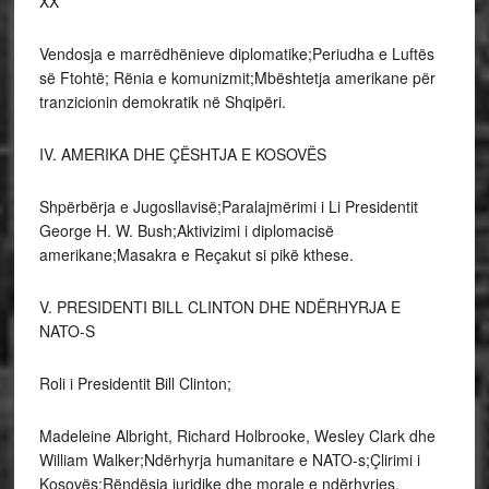
XX
Vendosja e marrëdhënieve diplomatike;Periudha e Luftës
së Ftohtë; Rënia e komunizmit;Mbështetja amerikane për
tranzicionin demokratik në Shqipëri.
IV. AMERIKA DHE ÇËSHTJA E KOSOVËS
Shpërbërja e Jugosllavisë;Paralajmërimi i Li Presidentit
George H. W. Bush;Aktivizimi i diplomacisë
amerikane;Masakra e Reçakut si pikë kthese.
V. PRESIDENTI BILL CLINTON DHE NDËRHYRJA E
NATO-S
Roli i Presidentit Bill Clinton;
Madeleine Albright, Richard Holbrooke, Wesley Clark dhe
William Walker;Ndërhyrja humanitare e NATO-s;Çlirimi i
Kosovës;Rëndësia juridike dhe morale e ndërhyrjes.