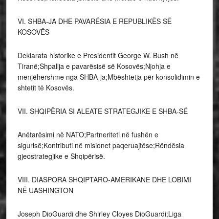
VI. SHBA-JA DHE PAVARËSIA E REPUBLIKËS SË
KOSOVËS
Deklarata historike e Presidentit George W. Bush në
Tiranë;Shpallja e pavarësisë së Kosovës;Njohja e
menjëhershme nga SHBA-ja;Mbështetja për konsolidimin e
shtetit të Kosovës.
VII. SHQIPËRIA SI ALEATE STRATEGJIKE E SHBA-SË
Anëtarësimi në NATO;Partneriteti në fushën e
sigurisë;Kontributi në misionet paqeruajtëse;Rëndësia
gjeostrategjike e Shqipërisë.
VIII. DIASPORA SHQIPTARO-AMERIKANE DHE LOBIMI
NË UASHINGTON
Joseph DioGuardi dhe Shirley Cloyes DioGuardi;Liga