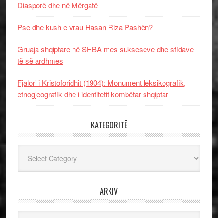
Diasporë dhe në Mërgatë
Pse dhe kush e vrau Hasan Riza Pashën?
Gruaja shqiptare në SHBA mes sukseseve dhe sfidave
të së ardhmes
Fjalori i Kristoforidhit (1904): Monument leksikografik,
etnogjeografik dhe i identitetit kombëtar shqiptar
KATEGORITË
Kategoritë
ARKIV
Arkiv