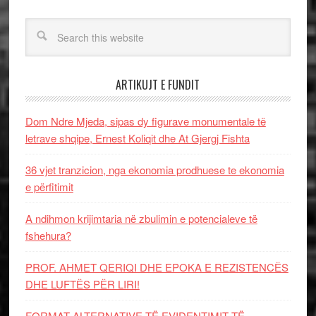
ARTIKUJT E FUNDIT
Dom Ndre Mjeda, sipas dy figurave monumentale të
letrave shqipe, Ernest Koliqit dhe At Gjergj Fishta
36 vjet tranzicion, nga ekonomia prodhuese te ekonomia
e përfitimit
A ndihmon krijimtaria në zbulimin e potencialeve të
fshehura?
PROF. AHMET QERIQI DHE EPOKA E REZISTENCЁS
DHE LUFTЁS PЁR LIRI!
FORMAT ALTERNATIVE TË EVIDENTIMIT TË