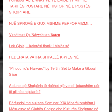
TARIFËS POSTARE NË HISTORINË E POSTËS
SHQIPTARE
NJË SPROVË E GUXIMSHME PERFORMIZMI…
𝐕𝐞𝐧𝐝𝐢𝐦𝐞𝐭 𝐐𝐞̈ 𝐍𝐝𝐫𝐲𝐬𝐡𝐮𝐚𝐧 𝐁𝐨𝐭𝐞̈𝐧
Lek Gjolaj – kalorësi fisnik i Malësisë
FEDERATA VATRA SHPALLË KRYESINË
“Pinocchio’s Harvard” by Tertini Set to Make a Global
Slice
A duhet që Shqipëria të ribëhet një vend i jetueshëm për
të gjithë shqiptarët?
Përfundoi me sukses Seminari XIX Mbarëkombëtar i
Mësuesve të Gjuhës Shqipe dhe Kulturës Shqiptare në