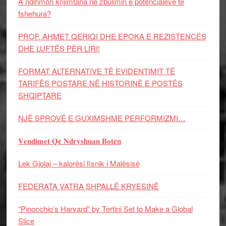
A ndihmon krijimtaria në zbulimin e potencialeve të
fshehura?
PROF. AHMET QERIQI DHE EPOKA E REZISTENCЁS
DHE LUFTЁS PЁR LIRI!
FORMAT ALTERNATIVE TË EVIDENTIMIT TË
TARIFËS POSTARE NË HISTORINË E POSTËS
SHQIPTARE
NJË SPROVË E GUXIMSHME PERFORMIZMI…
𝐕𝐞𝐧𝐝𝐢𝐦𝐞𝐭 𝐐𝐞̈ 𝐍𝐝𝐫𝐲𝐬𝐡𝐮𝐚𝐧 𝐁𝐨𝐭𝐞̈𝐧
Lek Gjolaj – kalorësi fisnik i Malësisë
FEDERATA VATRA SHPALLË KRYESINË
“Pinocchio’s Harvard” by Tertini Set to Make a Global
Slice