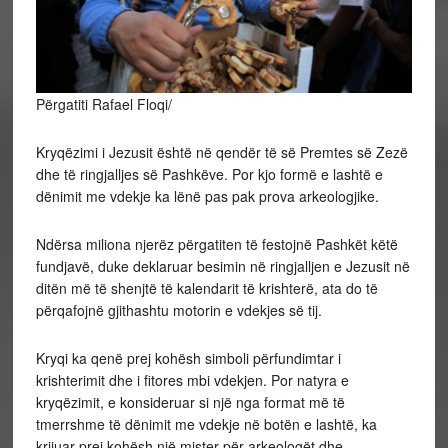
Përgatiti Rafael Floqi/
Kryqëzimi i Jezusit është në qendër të së Premtes së Zezë
dhe të ringjalljes së Pashkëve. Por kjo formë e lashtë e
dënimit me vdekje ka lënë pas pak prova arkeologjike.
Ndërsa miliona njerëz përgatiten të festojnë Pashkët këtë
fundjavë, duke deklaruar besimin në ringjalljen e Jezusit në
ditën më të shenjtë të kalendarit të krishterë, ata do të
përqafojnë gjithashtu motorin e vdekjes së tij.
Kryqi ka qenë prej kohësh simboli përfundimtar i
krishterimit dhe i fitores mbi vdekjen. Por natyra e
kryqëzimit, e konsideruar si një nga format më të
tmerrshme të dënimit me vdekje në botën e lashtë, ka
krijuar prej kohësh një mister për arkeologët dhe