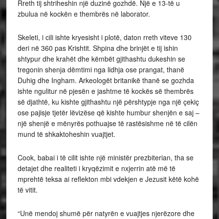
Rreth tij shtriheshin një duzinë gozhdë. Një e 13-të u
zbulua në kockën e thembrës në laborator.
Skeleti, i cili ishte kryesisht i plotë, daton rreth viteve 130
deri në 360 pas Krishtit. Shpina dhe brinjët e tij ishin
shtypur dhe krahët dhe këmbët gjithashtu dukeshin se
tregonin shenja dëmtimi nga lidhja ose prangat, thanë
Duhig dhe Ingham. Arkeologët britanikë thanë se gozhda
ishte ngulitur në pjesën e jashtme të kockës së thembrës
së djathtë, ku kishte gjithashtu një përshtypje nga një çekiç
ose pajisje tjetër lëvizëse që kishte humbur shenjën e saj –
një shenjë e mënyrës pothuajse të rastësishme në të cilën
mund të shkaktoheshin vuajtjet.
Cook, babai i të cilit ishte një ministër prezbiterian, tha se
detajet dhe realiteti i kryqëzimit e nxjerrin atë më të
mprehtë teksa ai reflekton mbi vdekjen e Jezusit këtë kohë
të vitit.
“Unë mendoj shumë për natyrën e vuajtjes njerëzore dhe