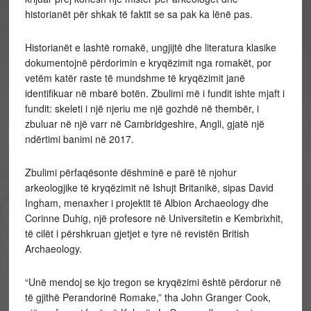
historianët për shkak të faktit se sa pak ka lënë pas.
Historianët e lashtë romakë, ungjijtë dhe literatura klasike
dokumentojnë përdorimin e kryqëzimit nga romakët, por
vetëm katër raste të mundshme të kryqëzimit janë
identifikuar në mbarë botën. Zbulimi më i fundit ishte mjaft i
fundit: skeleti i një njeriu me një gozhdë në thembër, i
zbuluar në një varr në Cambridgeshire, Angli, gjatë një
ndërtimi banimi në 2017.
Zbulimi përfaqësonte dëshminë e parë të njohur
arkeologjike të kryqëzimit në Ishujt Britanikë, sipas David
Ingham, menaxher i projektit të Albion Archaeology dhe
Corinne Duhig, një profesore në Universitetin e Kembrixhit,
të cilët i përshkruan gjetjet e tyre në revistën British
Archaeology.
“Unë mendoj se kjo tregon se kryqëzimi është përdorur në
të gjithë Perandorinë Romake,” tha John Granger Cook,