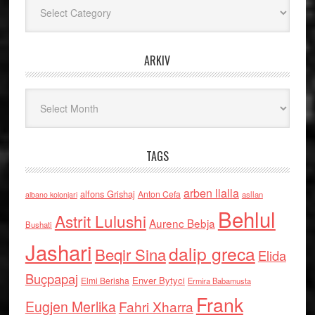
Kategoritë
ARKIV
Arkiv
TAGS
arben llalla
alfons Grishaj
Anton Cefa
asllan
albano kolonjari
Behlul
Astrit Lulushi
Aurenc Bebja
Bushati
Jashari
dalip greca
Beqir Sina
Elida
Buçpapaj
Enver Bytyci
Elmi Berisha
Ermira Babamusta
Frank
Eugjen Merlika
Fahri Xharra