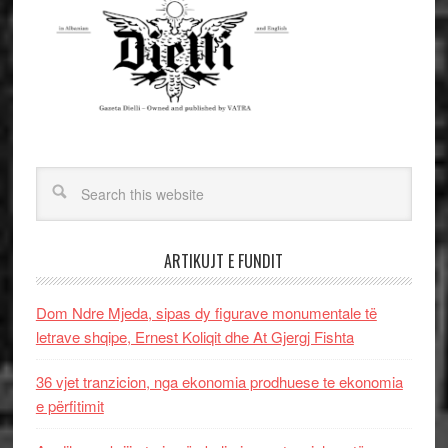
ARTIKUJT E FUNDIT
Dom Ndre Mjeda, sipas dy figurave monumentale të
letrave shqipe, Ernest Koliqit dhe At Gjergj Fishta
36 vjet tranzicion, nga ekonomia prodhuese te ekonomia
e përfitimit