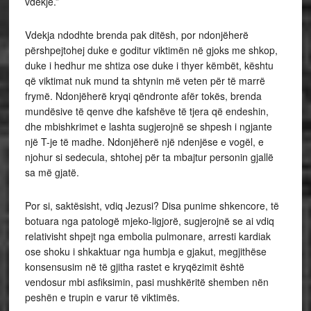
vdekje.”
Vdekja ndodhte brenda pak ditësh, por ndonjëherë
përshpejtohej duke e goditur viktimën në gjoks me shkop,
duke i hedhur me shtiza ose duke i thyer këmbët, kështu
që viktimat nuk mund ta shtynin më veten për të marrë
frymë. Ndonjëherë kryqi qëndronte afër tokës, brenda
mundësive të qenve dhe kafshëve të tjera që endeshin,
dhe mbishkrimet e lashta sugjerojnë se shpesh i ngjante
një T-je të madhe. Ndonjëherë një ndenjëse e vogël, e
njohur si sedecula, shtohej për ta mbajtur personin gjallë
sa më gjatë.
Por si, saktësisht, vdiq Jezusi? Disa punime shkencore, të
botuara nga patologë mjeko-ligjorë, sugjerojnë se ai vdiq
relativisht shpejt nga embolia pulmonare, arresti kardiak
ose shoku i shkaktuar nga humbja e gjakut, megjithëse
konsensusim në të gjitha rastet e kryqëzimit është
vendosur mbi asfiksimin, pasi mushkëritë shemben nën
peshën e trupin e varur të viktimës.