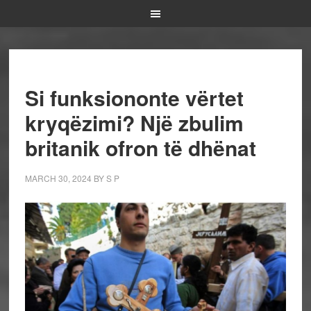
Si funksiononte vërtet
kryqëzimi? Një zbulim
britanik ofron të dhënat
MARCH 30, 2024
BY
S P