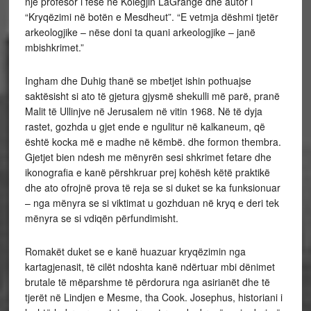
një profesor i fesë në Kolegjin LaGrange dhe autor i
“Kryqëzimi në botën e Mesdheut”. “E vetmja dëshmi tjetër
arkeologjike – nëse doni ta quani arkeologjike – janë
mbishkrimet.”
Ingham dhe Duhig thanë se mbetjet ishin pothuajse
saktësisht si ato të gjetura gjysmë shekulli më parë, pranë
Malit të Ullinjve në Jerusalem në vitin 1968. Në të dyja
rastet, gozhda u gjet ende e ngulitur në kalkaneum, që
është kocka më e madhe në këmbë. dhe formon thembra.
Gjetjet bien ndesh me mënyrën sesi shkrimet fetare dhe
ikonografia e kanë përshkruar prej kohësh këtë praktikë
dhe ato ofrojnë prova të reja se si duket se ka funksionuar
– nga mënyra se si viktimat u gozhduan në kryq e deri tek
mënyra se si vdiqën përfundimisht.
Romakët duket se e kanë huazuar kryqëzimin nga
kartagjenasit, të cilët ndoshta kanë ndërtuar mbi dënimet
brutale të mëparshme të përdorura nga asirianët dhe të
tjerët në Lindjen e Mesme, tha Cook. Josephus, historiani i