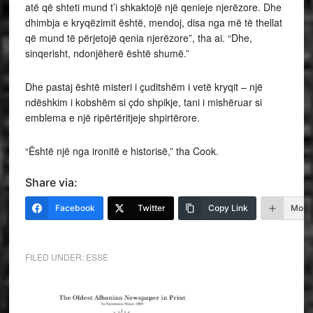
atë që shteti mund t’i shkaktojë një qenieje njerëzore. Dhe
dhimbja e kryqëzimit është, mendoj, disa nga më të thellat
që mund të përjetojë qenia njerëzore”, tha ai. “Dhe,
sinqerisht, ndonjëherë është shumë.”
Dhe pastaj është misteri i çuditshëm i vetë kryqit – një
ndëshkim i kobshëm si çdo shpikje, tani i mishëruar si
emblema e një ripërtëritjeje shpirtërore.
“Është një nga ironitë e historisë,” tha Cook.
Share via:
Facebook
Twitter
Copy Link
More
FILED UNDER:
ESSE