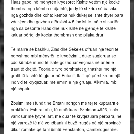
Haas gaboi në mënyrën kryesore: Kishte vetëm një kockë
thembra nga këmba e djathtë, jo dy të shkrira së bashku
nga gozhda dhe koha; këmba nuk dukej se ishte thyer para
vdekjes; dhe gozhda afërsisht 4.5 inç ishte më e shkurtër
nga sa besonte Haas dhe nuk ishte në gjendje të kishte
kaluar përtej dy kocka thembrash dhe pllaka druri.
Të marrë së bashku, Zias dhe Sekeles ofruan një teori të
ndryshme mbi mënyrën e kryqëzimit, duke sugjeruar se
çdo këmbë mund të ishte gozhduar veçmas në anën e
traut të drejtë. Teoria e tyre përshtatet gjithashtu me një
grafit të lashtë të gjetur në Puteoli, Itali, që përshkruan një
individ të kryqëzuar, me emrin e një gruaje, Alkimila, mbi
një shpatull.
Zbulimi më i fundit në Britani ndriçon më tej të kuptuarit e
praktikës. Eshtrat atje, të emërtuara Skeleton 4926, ishin
varrosur me fytyrë lart, me duar të kryqëzuara përpara, në
një varrezë të një vendbanimi buzë rrugës në një provincë
dikur romake që tani është Fenstanton, Cambridgeshire.