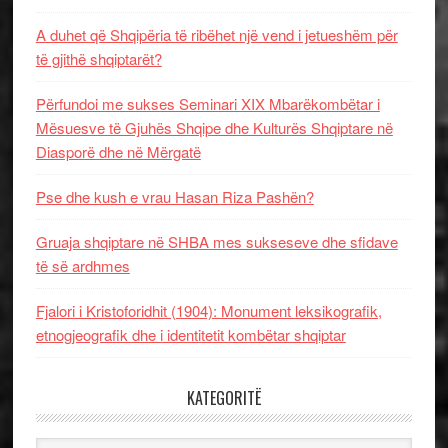
A duhet që Shqipëria të ribëhet një vend i jetueshëm për
të gjithë shqiptarët?
Përfundoi me sukses Seminari XIX Mbarëkombëtar i
Mësuesve të Gjuhës Shqipe dhe Kulturës Shqiptare në
Diasporë dhe në Mërgatë
Pse dhe kush e vrau Hasan Riza Pashën?
Gruaja shqiptare në SHBA mes sukseseve dhe sfidave
të së ardhmes
Fjalori i Kristoforidhit (1904): Monument leksikografik,
etnogjeografik dhe i identitetit kombëtar shqiptar
KATEGORITË