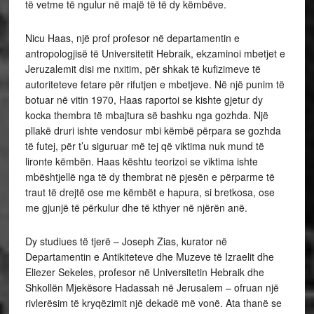
të vetme të ngulur në majë të të dy këmbëve.
Nicu Haas, një prof profesor në departamentin e
antropologjisë të Universitetit Hebraik, ekzaminoi mbetjet e
Jeruzalemit disi me nxitim, për shkak të kufizimeve të
autoriteteve fetare për rifutjen e mbetjeve. Në një punim të
botuar në vitin 1970, Haas raportoi se kishte gjetur dy
kocka thembra të mbajtura së bashku nga gozhda. Një
pllakë druri ishte vendosur mbi këmbë përpara se gozhda
të futej, për t’u siguruar më tej që viktima nuk mund të
lironte këmbën. Haas kështu teorizoi se viktima ishte
mbështjellë nga të dy thembrat në pjesën e përparme të
traut të drejtë ose me këmbët e hapura, si bretkosa, ose
me gjunjë të përkulur dhe të kthyer në njërën anë.
Dy studiues të tjerë – Joseph Zias, kurator në
Departamentin e Antikiteteve dhe Muzeve të Izraelit dhe
Eliezer Sekeles, profesor në Universitetin Hebraik dhe
Shkollën Mjekësore Hadassah në Jerusalem – ofruan një
rivlerësim të kryqëzimit një dekadë më vonë. Ata thanë se