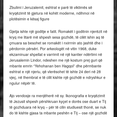
Zbulimi i Jeruzalemit, eshtrat e parë të viktimës së
kryqëzimit të gjetura në kohët moderne, ndihmoi në
plotësimin e kësaj figure
Gjetja ishte një goditje e fatit. Romakët i goditnin njerëzit në
kryq me litarë më shpesh sesa gozhdë, të cilët ishin aq të
çmuara sa besohet se romakët i nxirrnin ato jashtë dhe i
përdornin përsëri. Por arkeologët në vitin 1968, duke
ekzaminuar shpellat e varrimit në një kantier ndërtimi në
Jerusalemin Lindor, ndeshen me një kostum prej guri që
mbante emrin “Yehohanan ben Hagqol” dhe përmbante
eshtrat e një njeriu, që vlerësohet të ishte 24 deri në 28
vjeç, në thembrat e të cilit kishte një gozhdë e ndryshkur e
ngulur nëpër të.
Ajo vendosje ra menjëherë në sy. Ikonografia e kryqëzimit
të Jezusit shpesh përshkruan kyçet e dorës ose duart e Tij
të gozhduara në kryq – për të cilin studiuesit thonë, se nuk
do të kishte gjasa ta mbante peshën e Tij – ose një gozhdë