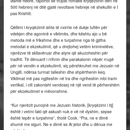
lashtë hebre, raportoi se trupat romake kryqëzonin deri në
500 hebrenj në ditë gjatë revoltave hebreje në shekullin e I
pas Krishtit.
Qëllimi i kryqëzimit ishte të nxirrte në dukje luftën për
vdekjen dhe agoninë e viktimës, dhe kështu ajo u bë
metoda më e frikshme dhe e turpshme nga të gjitha
metodat e ekzekutimit, që u drejtohej vetëm kriminelëve,
njerëzve të skllavëruar dhe atyre që akuzoheshin për
tradhti. Të dënuarit i rrihnin dhe parakalonin nëpër rrugë
për në vendin e ekzekutimit, siç përshkruhet me Jezusin në
Ungjill, ndërsa turmat talleshin dhe shpërthenin keq.
Viktimat më pas ngjiteshin në tra dhe ngriheshin mbi trarin
vertikal, i cili zakonisht vendosej në një vend të përhershëm
për ekzekutimet e mëvonshme.
“Kur njerëzit punojnë me Jezusin historik, [kryqëzimi i tij]
është i vetmi fakt që askush nuk e vë në dyshim, sepse
është tepër e turpshme”, thotë Cook. “Pra, ne e dimë
shumë me siguri. Ne e dimë se Ai jetoi dhe u dënua me