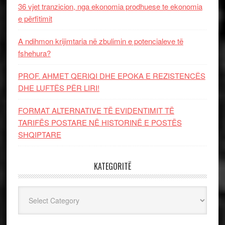
36 vjet tranzicion, nga ekonomia prodhuese te ekonomia
e përfitimit
A ndihmon krijimtaria në zbulimin e potencialeve të
fshehura?
PROF. AHMET QERIQI DHE EPOKA E REZISTENCЁS
DHE LUFTЁS PЁR LIRI!
FORMAT ALTERNATIVE TË EVIDENTIMIT TË
TARIFËS POSTARE NË HISTORINË E POSTËS
SHQIPTARE
KATEGORITË
Kategoritë