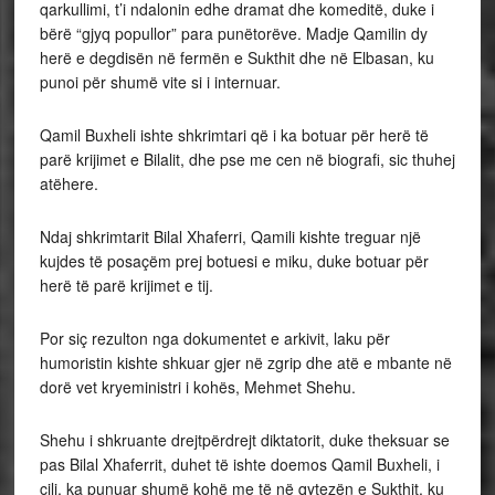
qarkullimi, t’i ndalonin edhe dramat dhe komeditë, duke i
bërë “gjyq popullor” para punëtorëve. Madje Qamilin dy
herë e degdisën në fermën e Sukthit dhe në Elbasan, ku
punoi për shumë vite si i internuar.
Qamil Buxheli ishte shkrimtari që i ka botuar për herë të
parë krijimet e Bilalit, dhe pse me cen në biografi, sic thuhej
atëhere.
Ndaj shkrimtarit Bilal Xhaferri, Qamili kishte treguar një
kujdes të posaçëm prej botuesi e miku, duke botuar për
herë të parë krijimet e tij.
Por siç rezulton nga dokumentet e arkivit, laku për
humoristin kishte shkuar gjer në zgrip dhe atë e mbante në
dorë vet kryeministri i kohës, Mehmet Shehu.
Shehu i shkruante drejtpërdrejt diktatorit, duke theksuar se
pas Bilal Xhaferrit, duhet të ishte doemos Qamil Buxheli, i
cili, ka punuar shumë kohë me të në qytezën e Sukthit, ku