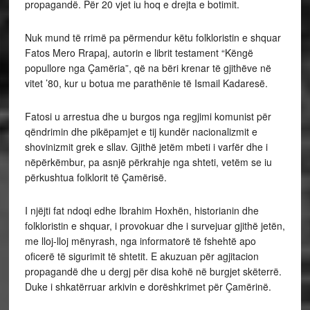
propagandë. Për 20 vjet iu hoq e drejta e botimit.
Nuk mund të rrimë pa përmendur këtu folkloristin e shquar
Fatos Mero
Rrapaj, autorin e librit testament “Këngë
popullore nga Çamëria”, që na bëri krenar të gjithëve në
vitet ’80, kur u botua me parathënie të Ismail Kadaresë.
Fatosi u arrestua dhe u burgos nga regjimi komunist për
qëndrimin dhe pikëpamjet e tij kundër nacionalizmit e
shovinizmit grek e sllav. Gjithë jetëm mbeti i varfër dhe i
nëpërkëmbur, pa asnjë përkrahje nga shteti, vetëm se iu
përkushtua folklorit të Çamërisë.
I njëjti fat ndoqi edhe
Ibrahim Hoxhën,
historianin dhe
folkloristin e shquar, i provokuar dhe i survejuar gjithë jetën,
me lloj-lloj mënyrash, nga informatorë të fshehtë apo
oficerë të sigurimit të shtetit. E akuzuan për agjitacion
propagandë dhe u dergj për disa kohë në burgjet skëterrë.
Duke i shkatërruar arkivin e dorëshkrimet për Çamërinë.