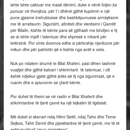
ishte ishte caktuar me masë dënimi, duke e vënë foljen
ka
punuar
në thonjëza, për t`i dhënë gjithë kuptimin e një
pune gjasme instruktuese dhe bashkëpunuese armiqësore
me të arratisurin. Sigurisht, afiniteti dhe vlerësimi i Qamilit
për Bilalin, kishte të bënte para së gjithash me bindjen e tij
se ai ishte mjaft i talentuar dhe shpresë e mbarë për
letërsinë. Por vinte doemos edhe si përkrahje njerëzore për
mikun dhe për patriotin që e kishte nga anët e veta.
Nuk po ndalem shumë te Bilal Xhaferi, pasi dihen tashmë
vuajtjet dhe gjithë kalvari i shkrimtarit të talentuar, i cili
është ndjekur gjatë gjithë jetës së tij nga sigurimsat, që e
ruanin dhe e spiunonin se çfarë bënte.
Por duhet të themi se në rastin e Bilal Xhaferit dhe
shkrimtarëve të tjerë çamë ka një tejkalim të ligësisë.
Më duket si skenari ndaj Hilmi Seitit, ndaj Taho dhe Teme
Sejkos, Tahir Demit dhe pjesëtarëve të tjerë çamë, me të të
ashtuquajturit “grup armiqësor”.