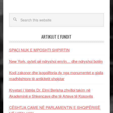
ARTIKUJT E FUNDIT
SPAÇI NUK E MPOSHTI SHPIRTIN
New York, qyteti që ndryshoi emrin… dhe ndryshoi botën
Kodi zakonor dhe isopolifonia dy nga monumentet e gjalla
madhështore të antikitetit shqiptar
Kryetari i Vatrës Dr. Elmi Berisha zhvilloi takim në
Akademinë e Shkencave dhe të Arteve të Kosovës
ÇËSHTJA ÇAME NË PARLAMENTIN E SHQIPËRISË