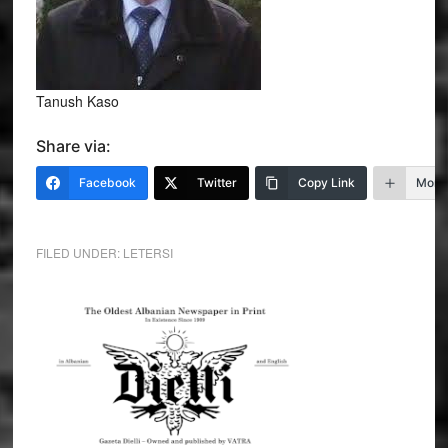
Tanush Kaso
Share via:
Facebook
Twitter
Copy Link
More
FILED UNDER:
LETERSI