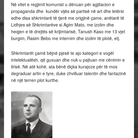
Në vitet e regjimit komunist u dënuan për agjitacion e
propaganda dhe kundër vijës së partisë në art dhe letërsi
edhe disa shkrimtarë të tjerë me origjinë çame, anëtarë të
Lidhjes së Shkrimtarëve si Agim Mato, me izolim dhe
heqjen e të drejtës së krijimtarisë,
Tanush Kaso
me 13 vjet
burgim, Rasim Bebo me internim dhe izolim të plotë, etj.
Shkrimtarët çamë bëjnë pjesë te ajo kategori e vogël
intelektualësh, që guxuan dhe nuk u pajtuan me cënimin e
lirisë. Në atë kohë, ata bënë diçka kurajoze për të mos
degraduar artin e tyre, duke zhvilluar talentin dhe fantazinë
në një terren plot kurthe.