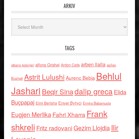
ARKIV
Arkiv
TAGS
arben llalla
alfons Grishaj
Anton Cefa
asllan
albano kolonjari
Behlul
Astrit Lulushi
Aurenc Bebja
Bushati
Jashari
dalip greca
Beqir Sina
Elida
Buçpapaj
Enver Bytyci
Elmi Berisha
Ermira Babamusta
Frank
Eugjen Merlika
Fahri Xharra
shkreli
Ilir
Gezim Llojdia
Fritz radovani