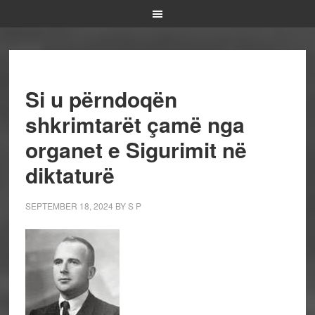
Si u përndoqën
shkrimtarët çamë nga
organet e Sigurimit në
diktaturë
SEPTEMBER 18, 2024
BY
S P