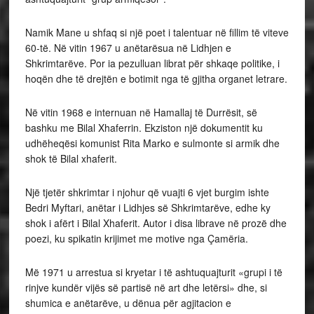
Namik Mane u shfaq si një poet i talentuar në fillim të viteve
60-të. Në vitin 1967 u anëtarësua në Lidhjen e
Shkrimtarëve. Por ia pezulluan librat për shkaqe politike, i
hoqën dhe të drejtën e botimit nga të gjitha organet letrare.
Në vitin 1968 e internuan në Hamallaj të Durrësit, së
bashku me Bilal Xhaferrin. Ekziston një dokumentit ku
udhëheqësi komunist Rita Marko e sulmonte si armik dhe
shok të Bilal xhaferit.
Një tjetër shkrimtar i njohur që vuajti 6 vjet burgim ishte
Bedri Myftari, anëtar i Lidhjes së Shkrimtarëve, edhe ky
shok i afërt i Bilal Xhaferit. Autor i disa librave në prozë dhe
poezi, ku spikatin krijimet me motive nga Çamëria.
Më 1971 u arrestua si kryetar i të ashtuquajturit «grupi i të
rinjve kundër vijës së partisë në art dhe letërsi» dhe, si
shumica e anëtarëve, u dënua për agjitacion e