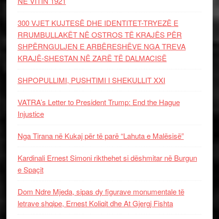
NË VITIN 1921
300 VJET KUJTESË DHE IDENTITET-TRYEZË E
RRUMBULLAKËT NË OSTROS TË KRAJËS PËR
SHPËRNGULJEN E ARBËRESHËVE NGA TREVA
KRAJË-SHESTAN NË ZARË TË DALMACISË
SHPOPULLIMI, PUSHTIMI I SHEKULLIT XXI
VATRA’s Letter to President Trump: End the Hague
Injustice
Nga Tirana në Kukaj për të parë “Lahuta e Malësisë”
Kardinali Ernest Simoni rikthehet si dëshmitar në Burgun
e Spaçit
Dom Ndre Mjeda, sipas dy figurave monumentale të
letrave shqipe, Ernest Koliqit dhe At Gjergj Fishta