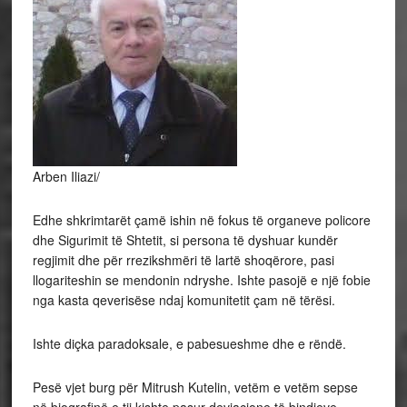
Arben Iliazi/
Edhe shkrimtarët çamë ishin në fokus të organeve policore
dhe Sigurimit të Shtetit, si persona të dyshuar kundër
regjimit dhe për rrezikshmëri të lartë shoqërore, pasi
llogariteshin se mendonin ndryshe. Ishte pasojë e një fobie
nga kasta qeverisëse ndaj komunitetit çam në tërësi.
Ishte diçka paradoksale, e pabesueshme dhe e rëndë.
Pesë vjet burg për Mitrush Kutelin, vetëm e vetëm sepse