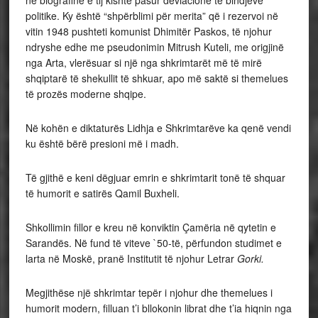
në biografinë e tij kishte pasur deviacione të bindjeve
politike. Ky është “shpërblimi për merita” që i rezervoi në
vitin 1948 pushteti komunist Dhimitër Paskos, të njohur
ndryshe edhe me pseudonimin Mitrush Kuteli, me origjinë
nga Arta, vlerësuar si një nga shkrimtarët më të mirë
shqiptarë të shekullit të shkuar, apo më saktë si themelues
të prozës moderne shqipe.
Në kohën e diktaturës Lidhja e Shkrimtarëve ka qenë vendi
ku është bërë presioni më i madh.
Të gjithë e keni dëgjuar emrin e shkrimtarit tonë të shquar
të humorit e satirës Qamil Buxheli.
Shkollimin fillor e kreu në konviktin Çamëria në qytetin e
Sarandës. Në fund të viteve `50-të, përfundon studimet e
larta në Moskë, pranë Institutit të njohur Letrar
Gorki.
Megjithëse një shkrimtar tepër i njohur dhe themelues i
humorit modern, filluan t’i bllokonin librat dhe t’ia hiqnin nga