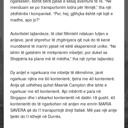
ngarkesën, është bërë pjesë e kësaj aventure të re. “Ne
menduam se po transportonim lodra për fëmijë,” tha një
zëdhënës i kompanisë. “Por, hej, gjithçka është një lojë e
madhe, apo jo?”
Autoritetet tajlandeze, të cilat fillimisht ndaluan futjen e
anijeve, janë shprehur të zhgënjyera që nuk do të kenë
mundësinë të marrin pjesë në këtë eksperiencë unike. “Ne
ishim të gatshëm të mirëprisnim mbetjet, por duket se
Shqipëria ka plane më të mëdha,” tha një zyrtar tajlandez.
Dy anijet e ngarkuara me mbetje të dëmshme, janë
ngarkuar njëra me 60 kontenierë, tjetra me 40 kontenierë.
Anija që udhëheq quhet Maersk Campton dhe ishte e
ngarkuar me 40 kontenierë. Ajo mbërriti e para në
Singapor dhe i shkarkoi kontenierët në datën 18 gusht. 40
kontenierët do të ngarkohen në anijen me emrin MARIA
SAVERA që do t’i transportojë drejt Italisë. Më pas një anije
tjetër do t’i kthejë në Durrës.