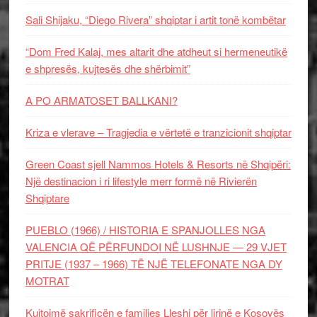
Sali Shijaku, “Diego Rivera” shqiptar i artit tonë kombëtar
“Dom Fred Kalaj, mes altarit dhe atdheut si hermeneutikë
e shpresës, kujtesës dhe shërbimit”
A PO ARMATOSET BALLKANI?
Kriza e vlerave – Tragjedia e vërtetë e tranzicionit shqiptar
Green Coast sjell Nammos Hotels & Resorts në Shqipëri:
Një destinacion i ri lifestyle merr formë në Rivierën
Shqiptare
PUEBLO (1966) / HISTORIA E SPANJOLLES NGA
VALENCIA QË PËRFUNDOI NË LUSHNJE — 29 VJET
PRITJE (1937 – 1966) TË NJË TELEFONATE NGA DY
MOTRAT
Kujtojmë sakrificën e familjes Lleshi për lirinë e Kosovës