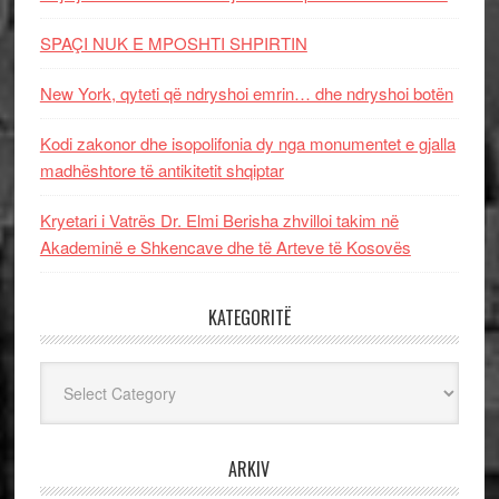
SPAÇI NUK E MPOSHTI SHPIRTIN
New York, qyteti që ndryshoi emrin… dhe ndryshoi botën
Kodi zakonor dhe isopolifonia dy nga monumentet e gjalla
madhështore të antikitetit shqiptar
Kryetari i Vatrës Dr. Elmi Berisha zhvilloi takim në
Akademinë e Shkencave dhe të Arteve të Kosovës
KATEGORITË
Kategoritë
ARKIV