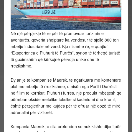
Në një përpjekje të re për të promovuar turizmin e
aventurës, qeveria shqiptare ka vendosur të sjellë 800 ton
mbetje industriale në vend. Kjo nismë e re, e quajtur
“Eksperienca e Pluhurit të Furrës”, synon të tërheqë turistë
të guximshëm që kërkojnë përvoja unike dhe të
rrezikshme.
Dy anije të kompanisë Maersk, të ngarkuara me kontenierë
plot me mbetje të rrezikshme, u nisën nga Porti i Durrësit
në fillim të korrikut. Pluhuri i furrës, një produkt mbetjesh që
përmban okside metalike toksike si kadmiumi dhe kromi,
është përzgjedhur me kujdes për të ofruar një dozë të mirë
adrenalini për vizitorët.
Kompania Maersk, e cila pretendon se nuk kishte dijeni për