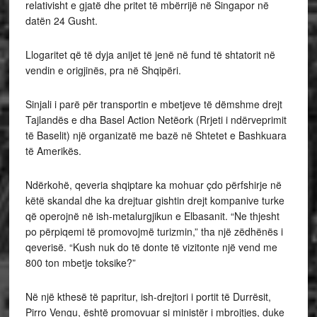
relativisht e gjatë dhe pritet të mbërrijë në Singapor në
datën 24 Gusht.
Llogaritet që të dyja anijet të jenë në fund të shtatorit në
vendin e origjinës, pra në Shqipëri.
Sinjali i parë për transportin e mbetjeve të dëmshme drejt
Tajlandës e dha Basel Action Netëork (Rrjeti i ndërveprimit
të Baselit) një organizatë me bazë në Shtetet e Bashkuara
të Amerikës.
Ndërkohë, qeveria shqiptare ka mohuar çdo përfshirje në
këtë skandal dhe ka drejtuar gishtin drejt kompanive turke
që operojnë në ish-metalurgjikun e Elbasanit. “Ne thjesht
po përpiqemi të promovojmë turizmin,” tha një zëdhënës i
qeverisë. “Kush nuk do të donte të vizitonte një vend me
800 ton mbetje toksike?”
Në një kthesë të papritur, ish-drejtori i portit të Durrësit,
Pirro Vengu, është promovuar si ministër i mbrojtjes, duke