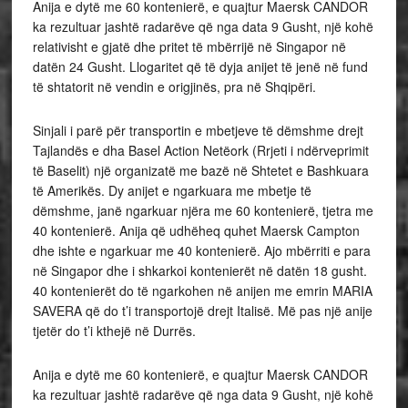
Anija e dytë me 60 kontenierë, e quajtur Maersk CANDOR
ka rezultuar jashtë radarëve që nga data 9 Gusht, një kohë
relativisht e gjatë dhe pritet të mbërrijë në Singapor në
datën 24 Gusht. Llogaritet që të dyja anijet të jenë në fund
të shtatorit në vendin e origjinës, pra në Shqipëri.
Sinjali i parë për transportin e mbetjeve të dëmshme drejt
Tajlandës e dha Basel Action Netëork (Rrjeti i ndërveprimit
të Baselit) një organizatë me bazë në Shtetet e Bashkuara
të Amerikës. Dy anijet e ngarkuara me mbetje të
dëmshme, janë ngarkuar njëra me 60 kontenierë, tjetra me
40 kontenierë. Anija që udhëheq quhet Maersk Campton
dhe ishte e ngarkuar me 40 kontenierë. Ajo mbërriti e para
në Singapor dhe i shkarkoi kontenierët në datën 18 gusht.
40 kontenierët do të ngarkohen në anijen me emrin MARIA
SAVERA që do t’i transportojë drejt Italisë. Më pas një anije
tjetër do t’i kthejë në Durrës.
Anija e dytë me 60 kontenierë, e quajtur Maersk CANDOR
ka rezultuar jashtë radarëve që nga data 9 Gusht, një kohë