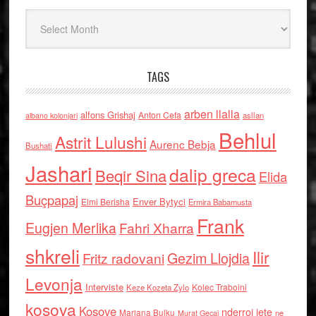
Arkiv
TAGS
arben llalla
alfons Grishaj
Anton Cefa
asllan
albano kolonjari
Behlul
Astrit Lulushi
Aurenc Bebja
Bushati
Jashari
dalip greca
Beqir Sina
Elida
Buçpapaj
Enver Bytyci
Elmi Berisha
Ermira Babamusta
Frank
Eugjen Merlika
Fahri Xharra
shkreli
Ilir
Gezim Llojdia
Fritz radovani
Levonja
Interviste
Kolec Traboini
Keze Kozeta Zylo
kosova
Kosove
nderroi jete
Marjana Bulku
ne
Murat Gecaj