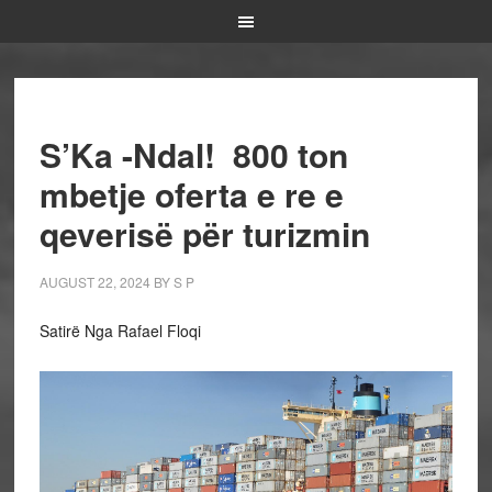
S’Ka -Ndal! 800 ton
mbetje oferta e re e
qeverisë për turizmin
AUGUST 22, 2024
BY
S P
Satirë Nga Rafael Floqi