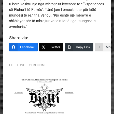
u bërë kështu një nga mbrojtësit kryesorë të “Eksperiencës
së Pluhurit të Furrës”. “Unë jam i emocionuar për këtë
mundësi të re,” tha Vengu. “Kjo është një mënyrë e
shkëlqyer për të mbrojtur vendin tonë nga mungesa e
aventurës.”
Share via:
Facebook
Twitter
Copy Link
More
FILED UNDER:
EKONOMI