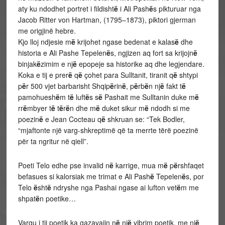
aty ku ndodhet portret i fildisht
ë
i Ali Pash
ë
s pikturuar nga
Jacob Ritter von Hartman, (1795–1873), piktori gjerman
me origjinë hebre.
Kjo lloj ndjesie m
ë
krijohet ngase bedenat e kalas
ë
dhe
historia e Ali Pashe Tepelen
ë
s, ngjizen aq fort sa krijojn
ë
binjak
ë
zimim e nj
ë
epopeje sa historike aq dhe legjendare.
Koka e tij e prer
ë
q
ë
çohet para Sulltanit, tiranit q
ë
shtypi
p
ë
r 500 vjet barbarisht Shqip
ë
rin
ë
, p
ë
rb
ë
n nj
ë
fakt t
ë
pamohuesh
ë
m t
ë
luft
ë
s s
ë
Pashait me Sulltanin duke m
ë
rr
ë
mbyer t
ë
t
ë
r
ë
n dhe m
ë
duket sikur m
ë
ndodh si me
poezin
ë
e Jean Cocteau q
ë
shkruan se: “Tek Bodler,
“mjaftonte një varg-shkreptimë që ta merrte tërë poezinë
për ta ngritur në qiell”.
Poeti Telo edhe pse invalid n
ë
karrige, mua m
ë
p
ë
rshfaqet
befasues si kalorsiak me trimat e Ali Pash
ë
Tepelen
ë
s, por
Telo
ë
sht
ë
ndryshe nga Pashai ngase ai lufton vet
ë
m me
shpat
ë
n poetike…
Vargu i tij poetik ka gazavajin n
ë
nj
ë
vibrim poetik, me nj
ë