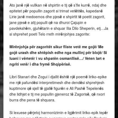
Ato jan
ë
nj
ë
vullkan n
ë
shpirtin e tij q
ë
s’fle kurr
ë
, ndaj dhe
epitetet p
ë
r popullin zagorit si trimat vet
ë
tit
ë
s, kapedan
ë
Lirie jan
ë
medoemos dhe pjes
ë
e shpirtit t
ë
poetit zagorit,
jane pjes
ë
e atij populli q
ë
na dhuroi Çajupin e
pavdeksh
ë
m, gjuh
ë
tarin e shquar Ilia Dilo Sheperin, etj…Ja
si shprehet poeti Telo rreth mir
ë
njohjes zagorite:
Mirënjohja për zagoritët sikur fliste vetë me gojë/ Me
gojë urash dhe shtëpish edhe nga mullinj për blojë/ Si
luani i vërtetë/ i vu shpatën osmanllisë…/ Veten lart e
ngriti vetë/ i dha frymë Shqipërisë.
Libri Stanari dhe Zogui i djallit
ë
sht
ë
nj
ë
poem
ë
liriko-epike
me nj
ë
pafund
ë
si interpretimesh dhe dend
ë
si shprehjesh
kuptimore q
ë
sjell t
ë
gjall
ë
figur
ë
n e Ali Pash
ë
Tepelen
ë
s
dhe lidhjet e tij me popullin gjeneroz t
ë
Zagoris
ë
, q
ë
nxori
burra dhe pena t
ë
shquara.
Si lexuese p
ë
rjetoj harmonizimin e ligj
ë
rimit liriko-epik tep
ë
r