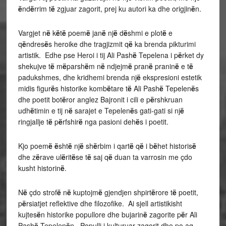
ë
nd
ë
rrim t
ë
zgjuar zagorit, prej ku autori ka dhe origjin
ë
n.
Vargjet n
ë
k
ë
t
ë
poem
ë
jan
ë
nj
ë
d
ë
shmi e plot
ë
e
q
ë
ndres
ë
s heroike dhe tragjizmit q
ë
ka brenda pikturimi
artistik. Edhe pse Heroi i tij Ali Pash
ë
Tepelena i p
ë
rket dy
shekujve t
ë
m
ë
parsh
ë
m n
ë
ndjejm
ë
pran
ë
pranin
ë
e t
ë
padukshmes, dhe kridhemi brenda nj
ë
ekspresioni estetik
midis figur
ë
s historike komb
ë
tare t
ë
Ali Pash
ë
Tepelen
ë
s
dhe poetit bot
ë
ror anglez Bajronit i cili e p
ë
rshkruan
udh
ë
timin e tij n
ë
sarajet e Tepelen
ë
s gati-gati si nj
ë
ringjallje t
ë
p
ë
rfshir
ë
nga pasioni deh
ë
s i poetit.
Kjo poem
ë
ë
sht
ë
nj
ë
sh
ë
rbim i qart
ë
q
ë
i b
ë
het historis
ë
dhe z
ë
rave ul
ë
rit
ë
se t
ë
saj q
ë
duan ta varrosin me çdo
kusht historin
ë
.
N
ë
çdo strof
ë
n
ë
kuptojm
ë
gjendjen shpirt
ë
rore t
ë
poetit,
p
ë
rsiatjet reflektive dhe filozofike. Ai sjell artistikisht
kujtes
ë
n historike popullore dhe bujarin
ë
zagorite p
ë
r Ali
Pash
ë
Tepelen
ë
n. Populli i kulturuar zagorit dhe po aq