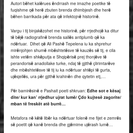
Autori b
ë
het kal
ë
rues
ë
ndrrash me imazhe poetike t
ë
fuqishme q
ë
her
ë
zbuten brenda dhimbjesh dhe her
ë
b
ë
hen barrikada p
ë
r ata q
ë
infektojn
ë
historin
ë
.
Vargu i tij binjak
ë
zohet me historin
ë
, p
ë
r rrjedhoj
ë
ka ditur
t
ë
b
ë
j
ë
radiografin
ë
brenda sall
ë
s antiplumb q
ë
ka
nd
ë
rtuar. Dihet q
ë
Ali Pash
ë
Tepelena iu ka shprehur
mir
ë
njohjen shum
ë
mb
ë
shtet
ë
sve t
ë
kauz
ë
s s
ë
tij, e cila
ishte vet
ë
m shk
ë
putja e Shqip
ë
ris
ë
prej thonj
ë
ve t
ë
perandoris
ë
anadollake turke, ndaj t
ë
gjith
ë
çlirimtar
ë
ve
dhe mb
ë
shtet
ë
sve t
ë
tij iu ka nd
ë
rtuar sht
ë
pi t
ë
gurta,
uj
ë
sjell
ë
s, ura p
ë
r gjith
ë
krahin
ë
n dhe qytetin etj,…
P
ë
r bamir
ë
sin
ë
e Pashait poeti shkruan:
Edhe sot e kësaj
dite/ kur kan’ rrjedhur ujrat lumë/
Çdo kujtesë zagorite/
mban të freskët atë burrë…
Metafora n
ë
k
ë
t
ë
lib
ë
r ka nd
ë
rtuar folen
ë
me fijet e zemr
ë
s
s
ë
poetit q
ë
kan
ë
brenda dhe gj
ë
mime uj
ë
rash lum
ë
…