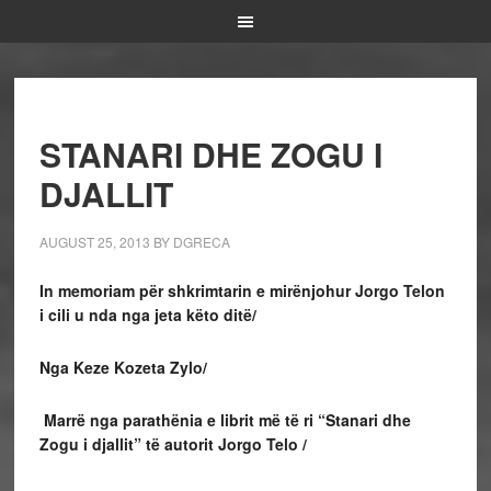
STANARI DHE ZOGU I
DJALLIT
AUGUST 25, 2013
BY
DGRECA
In memoriam për shkrimtarin e mirënjohur Jorgo Telon
i cili u nda nga jeta këto ditë
/
Nga Keze Kozeta Zylo/
Marrë nga parathënia e librit më të ri “Stanari dhe
Zogu i djallit”
të autorit Jorgo Telo
/