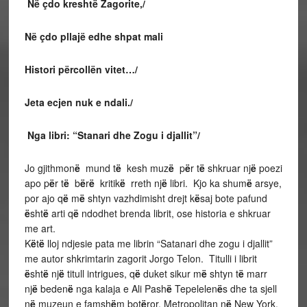
Në çdo kreshtë Zagorite,/
Në çdo pllajë edhe shpat mali
Histori përcollën vitet…/
Jeta ecjen nuk e ndali./
Nga libri: “Stanari dhe Zogu i djallit”
/
Jo gjithmon
ë
mund t
ë
kesh muz
ë
p
ë
r t
ë
shkruar nj
ë
poezi
apo p
ë
r t
ë
b
ë
r
ë
kritik
ë
rreth
nj
ë
libri. Kjo ka shum
ë
arsye,
por ajo q
ë
m
ë
shtyn vazhdimisht drejt k
ë
saj bote pafund
ë
sht
ë
arti q
ë
ndodhet brenda librit, ose historia e shkruar
me art.
K
ë
t
ë
lloj ndjesie pata me librin “Satanari dhe zogu i djallit”
me autor shkrimtarin zagorit Jorgo Telon. Titulli i librit
ë
sht
ë
nj
ë
titull intrigues, q
ë
duket sikur m
ë
shtyn t
ë
marr
nj
ë
beden
ë
nga kalaja e Ali Pash
ë
Tepelelen
ë
s dhe ta sjell
n
ë
muzeun e famsh
ë
m bot
ë
ror, Metropolitan n
ë
New York,