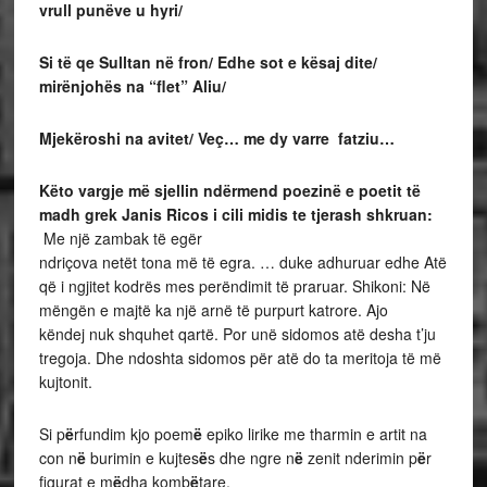
vrull punëve u hyri/
Si të qe Sulltan në fron/ Edhe sot e kësaj dite/
mirënjohës na “flet” Aliu/
Mjekëroshi na avitet/ Veç… me dy varre fatziu…
Këto vargje më sjellin ndërmend poezinë e poetit të
madh grek Janis Ricos i cili midis te tjerash shkruan:
Me një zambak të egër
ndriçova netët tona më të egra. … duke adhuruar edhe Atë
që i ngjitet kodrës mes perëndimit të praruar. Shikoni: Në
mëngën e majtë ka një arnë të purpurt katrore. Ajo
këndej nuk shquhet qartë. Por unë sidomos atë desha t’ju
tregoja. Dhe ndoshta sidomos për atë do ta meritoja të më
kujtonit.
Si p
ë
rfundim kjo poem
ë
epiko lirike me tharmin e artit na
con n
ë
burimin e kujtes
ë
s dhe ngre n
ë
zenit nderimin p
ë
r
figurat e m
ë
dha komb
ë
tare.