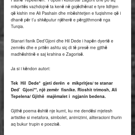
mikprit
ë
s vazhdojn
ë
ta ken
ë
n
ë
goj
ë
dh
ë
nat e tyre lidhjen
q
ë
kishin me Ali Pashain dhe mb
ë
shtetjen e fuqishme q
ë
i
dhan
ë
p
ë
r t’u shk
ë
putur nj
ë
her
ë
e p
ë
rgjithmon
ë
nga
Turqia.
Stanari fisnik Ded’Gjoni dhe Hil Dede i hap
ë
n dyert
ë
e
zemr
ë
s dhe e prit
ë
n ashtu siç di t
ë
pres
ë
me gjith
ë
madh
ë
shtin
ë
e saj krahina e Zagoris
ë
.
Ja si i k
ë
ndon autori:
Tek Hil Dede* gjeti derën e mikpritjes/ te stanar
Ded’ Gjoni**, një zemër fisnike.
Rioshit trimosh, Ali
Tepelena/ Gjithë majëmalet i ngjanin bedena.
Gjith
ë
poema
ë
sht
ë
nje kumt, ku me dend
ë
si mjetesh
artistike si metafora, simbolet, animizimi, aliteracioni thurin
aq bukur trupin e poezis
ë
.