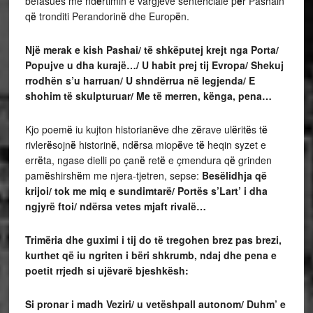
befasues me nd
ë
rtimin e vargjeve sentenciale p
ë
r Pashain
q
ë
tronditi Perandorin
ë
dhe Europ
ë
n.
Një merak e kish Pashai/ të shkëputej krejt nga Porta/
Popujve u dha kurajë…/ U habit prej tij Evropa/ Shekuj
rrodhën s’u harruan/ U shndërrua në legjenda/ E
shohim të skulpturuar/
Me të merren, kënga, pena…
Kjo poem
ë
iu kujton historian
ë
ve dhe z
ë
rave ul
ë
rit
ë
s t
ë
rivler
ë
sojn
ë
historin
ë
, nd
ë
rsa miop
ë
ve t
ë
heqin syzet e
err
ë
ta, ngase dielli po çan
ë
ret
ë
e çmendura q
ë
grinden
pam
ë
shirsh
ë
m me njera-tjetren, sepse:
Besëlidhja që
krijoi/ tok me miq e sundimtarë/ Portës s’Lart’ i dha
ngjyrë ftoi/ ndërsa vetes mjaft rivalë…
Trimëria dhe guximi i tij do të tregohen brez pas brezi,
kurthet që iu ngriten i bëri shkrumb, ndaj dhe pena e
poetit rrjedh si ujëvarë bjeshkësh:
Si pronar i madh Veziri/
u vetëshpall autonom/
Duhm’ e