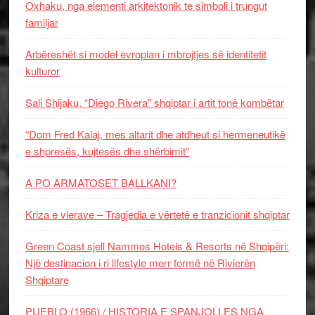
Oxhaku, nga elementi arkitektonik te simboli i trungut
familjar
Arbëreshët si model evropian i mbrojtjes së identitetit
kulturor
Sali Shijaku, “Diego Rivera” shqiptar i artit tonë kombëtar
“Dom Fred Kalaj, mes altarit dhe atdheut si hermeneutikë
e shpresës, kujtesës dhe shërbimit”
A PO ARMATOSET BALLKANI?
Kriza e vlerave – Tragjedia e vërtetë e tranzicionit shqiptar
Green Coast sjell Nammos Hotels & Resorts në Shqipëri:
Një destinacion i ri lifestyle merr formë në Rivierën
Shqiptare
PUEBLO (1966) / HISTORIA E SPANJOLLES NGA