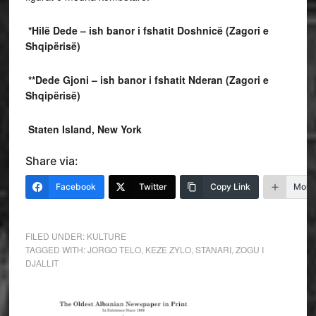
*Hilë Dede – ish banor i fshatit Doshnicë (Zagori e
Shqipërisë)
**Dede Gjoni – ish banor i fshatit Nderan (Zagori e
Shqipërisë)
Staten Island, New York
Share via:
Facebook
Twitter
Copy Link
More
FILED UNDER:
KULTURE
TAGGED WITH:
JORGO TELO
,
KEZE ZYLO
,
STANARI
,
ZOGU I
DJALLIT