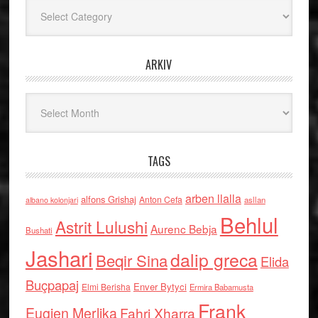
Kategoritë
ARKIV
Arkiv
TAGS
arben llalla
alfons Grishaj
Anton Cefa
asllan
albano kolonjari
Behlul
Astrit Lulushi
Aurenc Bebja
Bushati
Jashari
dalip greca
Beqir Sina
Elida
Buçpapaj
Enver Bytyci
Elmi Berisha
Ermira Babamusta
Frank
Eugjen Merlika
Fahri Xharra