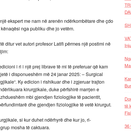
TR
DA
si një ekspert me nam në arenën ndërkombëtare dhe çdo
SH
me kënaqësi nga publiku dhe jo vetëm.
VAT
të ditur vet autori profesor Latifi përmes një postimi në
Inj
ijim:
Nga
Mal
dicioni i ri i një prej librave të mi të preferuar që kam
 jetë i disponueshëm më 24 janar 2025: – Surgical
Kar
kale“. Ky edicion i rishikuar dhe i zgjeruar trajton
Bur
dërlikuara kirurgjikale, duke përfshirë marrjen e
zhdueshëm mbi gjendjen fiziologjike të pacientit,
Dom
ërfundimtarë dhe gjendjen fiziologjike të vetë kirurgut.
të 
Fis
gjikale, si kur duhet ndërhyrë dhe kur jo, ri-
36 
 grup mosha të caktuara.