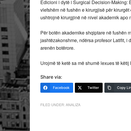
Edicioni i dytë i Surgical Decision-Making:
vlefshëm në fushën e kirurgjisë për kirurgët
ushtrojnë kirurgjinë në nivel akademik apo 
Për botën akademike shqiptare në fushën mje
jashtëzakonshme, ndërsa profesor Latifit, i d
arenën botërore.
Urojmë të ketë sa më shumë lexues të këtij lib
Share via:
Facebook
Twitter
Copy Li
FILED UNDER:
ANALIZA