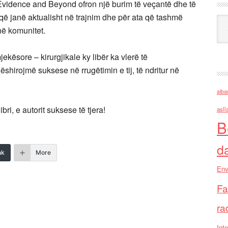
 Evidence and Beyond ofron një burim të veçantë dhe të
 që janë aktualisht në trajnim dhe për ata që tashmë
Ark
në komunitet.
kësore – kirurgjikale ky libër ka vlerë të
ëshirojmë suksese në rrugëtimin e tij, të ndritur në
alba
ri, e autorit suksese të tjera!
asll
B
d
nk
More
Env
Fa
ra
Inte