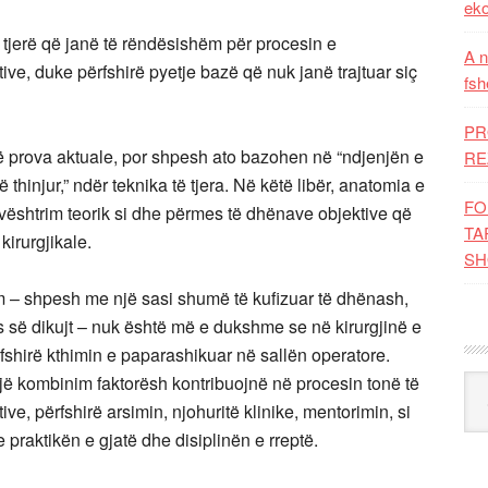
eko
 tjerë që janë të rëndësishëm për procesin e
A n
ve, duke përfshirë pyetje bazë që nuk janë trajtuar siç
fsh
PR
prova aktuale, por shpesh ato bazohen në “ndjenjën e
RE
ë thinjur,” ndër teknika të tjera. Në këtë libër, anatomia e
FO
ështrim teorik si dhe përmes të dhënave objektive që
TA
kirurgjikale.
SH
im – shpesh me një sasi shumë të kufizuar të dhënash,
së dikujt – nuk është më e dukshme se në kirurgjinë e
shirë kthimin e paparashikuar në sallën operatore.
një kombinim faktorësh kontribuojnë në procesin tonë të
Kat
e, përfshirë arsimin, njohuritë klinike, mentorimin, si
 praktikën e gjatë dhe disiplinën e rreptë.