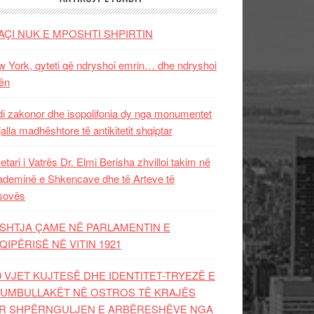
AÇI NUK E MPOSHTI SHPIRTIN
 York, qyteti që ndryshoi emrin… dhe ndryshoi
ën
i zakonor dhe isopolifonia dy nga monumentet
jalla madhështore të antikitetit shqiptar
etari i Vatrës Dr. Elmi Berisha zhvilloi takim në
deminë e Shkencave dhe të Arteve të
sovës
SHTJA ÇAME NË PARLAMENTIN E
QIPËRISË NË VITIN 1921
0 VJET KUJTESË DHE IDENTITET-TRYEZË E
UMBULLAKËT NË OSTROS TË KRAJËS
R SHPËRNGULJEN E ARBËRESHËVE NGA