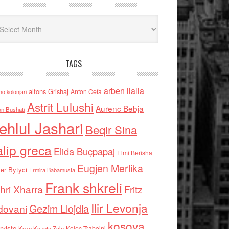
iv
TAGS
arben llalla
alfons Grishaj
Anton Cefa
no kolonjari
Astrit Lulushi
Aurenc Bebja
an Bushati
ehlul Jashari
Beqir Sina
alip greca
Elida Buçpapaj
Elmi Berisha
Eugjen Merlika
er Bytyci
Ermira Babamusta
Frank shkreli
hri Xharra
Fritz
Ilir Levonja
Gezim Llojdia
dovani
kosova
rviste
Kolec Traboini
Keze Kozeta Zylo