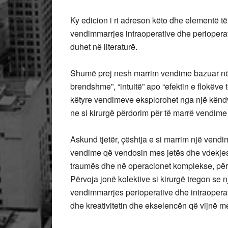
Ky edicion i ri adreson këto dhe elementë të
vendimmarrjes intraoperative dhe perioperati
duhet në literaturë.
Shumë prej nesh marrim vendime bazuar në 
brendshme”, “intuitë” apo “efektin e flokëve t
këtyre vendimeve eksplorohet nga një këndv
ne si kirurgë përdorim për të marrë vendime 
Askund tjetër, çështja e si marrim një vend
vendime që vendosin mes jetës dhe vdekjes 
traumës dhe në operacionet komplekse, përf
Përvoja jonë kolektive si kirurgë tregon se 
vendimmarrjes perioperative dhe intraoperativ
dhe kreativitetin dhe ekselencën që vijnë me