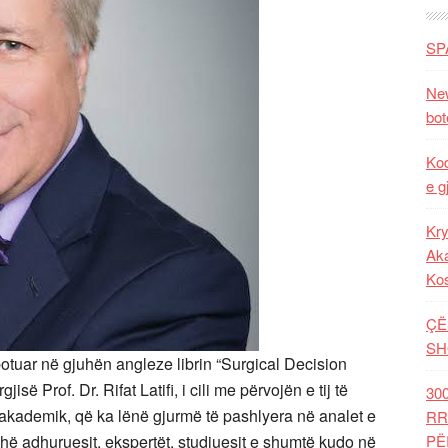
SP
New
bot
Kod
e g
Kry
Aka
Ko
ÇË
SH
botuar në gjuhën angleze librin “Surgical Decision
jisë Prof. Dr. Rifat Latifi, i cili me përvojën e tij të
30
 akademik, që ka lënë gjurmë të pashlyera në analet e
RR
gjithë adhuruesit, ekspertët, studiuesit e shumtë kudo në
PË