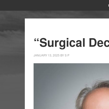
“Surgical De
JANUARY 13, 2025
BY
S P