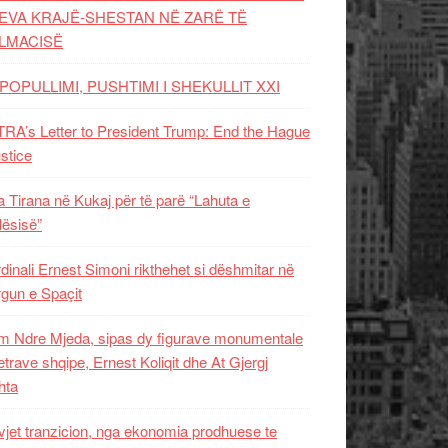
EVA KRAJË-SHESTAN NË ZARË TË
LMACISË
POPULLIMI, PUSHTIMI I SHEKULLIT XXI
RA’s Letter to President Trump: End the Hague
ustice
 Tirana në Kukaj për të parë “Lahuta e
ësisë”
dinali Ernest Simoni rikthehet si dëshmitar në
gun e Spaçit
 Ndre Mjeda, sipas dy figurave monumentale
letrave shqipe, Ernest Koliqit dhe At Gjergj
hta
vjet tranzicion, nga ekonomia prodhuese te