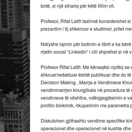
botë, si një sihariq për këtë fillim vit.
Profesor,
Rifat Latifi tashmë konsiderohet 
prezantim i tij shkencor e studimor, pritet 
Ndryshe lajmin për botimin e librit e ka bërë 
rrjetin social “Linkedin” i cili shprehet si në v
Profesor Rifat Latifi: Me kënaqësi njoftoj se e
shkruar/redaktuar është publikuar dhe do të
Decision Making ..Marrja e Vendimeve Kirurgji
vendimmarrjen kirurgjikale në procedura të n
vendimeve të vështira, ndërgjegjësimin e va
profilin biokimik, rikuperimin me parametra p
Diskutohen gjithashtu vendime specifike kirur
operacionet dhe operacionet në kushte dhe