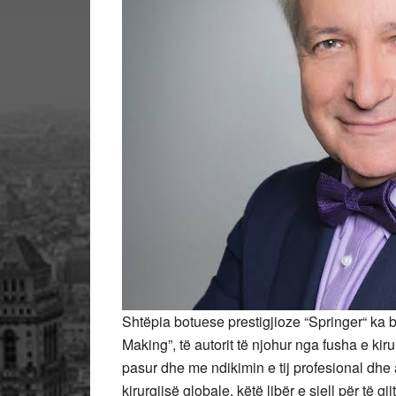
Shtëpia botuese prestigjioze “Springer“ ka 
Making”, të autorit të njohur nga fusha e kirurg
pasur dhe me ndikimin e tij profesional dhe
kirurgjisë globale, këtë libër e sjell për të 