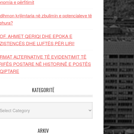
nomia e përfitimit
dihmon krijimtaria në zbulimin e potencialeve të
ehura?
OF. AHMET QERIQI DHE EPOKA E
ZISTENCЁS DHE LUFTЁS PЁR LIRI!
RMAT ALTERNATIVE TË EVIDENTIMIT TË
RIFËS POSTARE NË HISTORINË E POSTËS
QIPTARE
KATEGORITË
egoritë
ARKIV