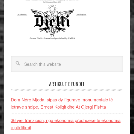
ARTIKUJT E FUNDIT
Dom Ndre Mjeda, sipas dy figurave monumentale të
letrave shqipe, Ernest Koliqit dhe At Gjergj Fishta
36 vjet tranzicion, nga ekonomia prodhuese te ekonomia
e përfitimit