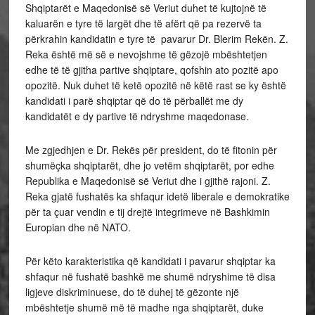
Shqiptarët e Maqedonisë së Veriut duhet të kujtojnë të
kaluarën e tyre të largët dhe të afërt që pa rezervë ta
përkrahin kandidatin e tyre të pavarur Dr. Blerim Rekën. Z.
Reka është më së e nevojshme të gëzojë mbështetjen
edhe të të gjitha partive shqiptare, qofshin ato pozitë apo
opozitë. Nuk duhet të ketë opozitë në këtë rast se ky është
kandidati i parë shqiptar që do të përballët me dy
kandidatët e dy partive të ndryshme maqedonase.
Me zgjedhjen e Dr. Rekës për president, do të fitonin për
shumëçka shqiptarët, dhe jo vetëm shqiptarët, por edhe
Republika e Maqedonisë së Veriut dhe i gjithë rajoni. Z.
Reka gjatë fushatës ka shfaqur idetë liberale e demokratike
për ta çuar vendin e tij drejtë integrimeve në Bashkimin
Europian dhe në NATO.
Për këto karakteristika që kandidati i pavarur shqiptar ka
shfaqur në fushatë bashkë me shumë ndryshime të disa
ligjeve diskriminuese, do të duhej të gëzonte një
mbështetje shumë më të madhe nga shqiptarët, duke