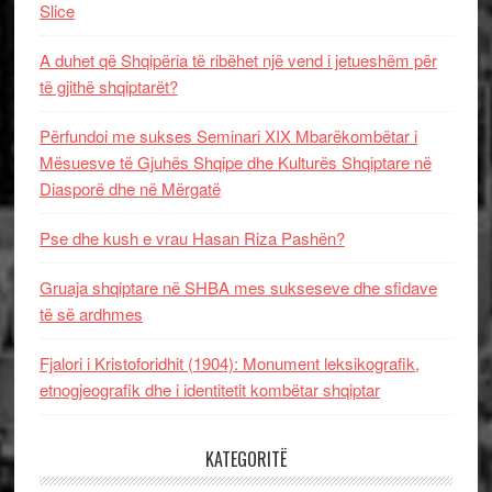
Slice
A duhet që Shqipëria të ribëhet një vend i jetueshëm për
të gjithë shqiptarët?
Përfundoi me sukses Seminari XIX Mbarëkombëtar i
Mësuesve të Gjuhës Shqipe dhe Kulturës Shqiptare në
Diasporë dhe në Mërgatë
Pse dhe kush e vrau Hasan Riza Pashën?
Gruaja shqiptare në SHBA mes sukseseve dhe sfidave
të së ardhmes
Fjalori i Kristoforidhit (1904): Monument leksikografik,
etnogjeografik dhe i identitetit kombëtar shqiptar
KATEGORITË