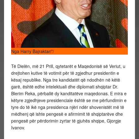
Nga Harry Bajraktari*/
Të Dielën, më 21 Prill, qytetarët e Maqedonisë së Veriut, u
drejtohen kutive të votimit për të zgjedhur presidentin e
kësaj republike. Nga tre kandidatët që ndodhën në këtë
garë, është edhe intelektuali dhe diplomati shqiptar Dr.
Blerim Reka, përballë dy kanditatëve maqedonas. E mira e
këtyre zgjedhjeve presidenciale është se me përfundimin e
tyre do të ikë nga presidenca njëri ndër shovenistët më të
mëdhenj që ishte pengesë e afirmimit të shqiptarëve dhe
pengesë për përdorimin zyrtar të gjuhës shqipe, Gjorgje
Ivanov.