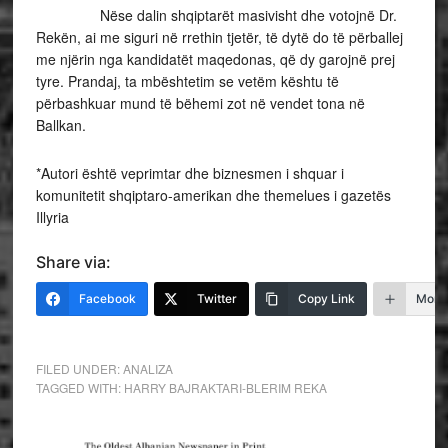
Nëse dalin shqiptarët masivisht dhe votojnë Dr.
Rekën, ai me siguri në rrethin tjetër, të dytë do të përballej
me njërin nga kandidatët maqedonas, që dy garojnë prej
tyre. Prandaj, ta mbështetim se vetëm kështu të
përbashkuar mund të bëhemi zot në vendet tona në
Ballkan.
*Autori është veprimtar dhe biznesmen i shquar i
komunitetit shqiptaro-amerikan dhe themelues i gazetës
Illyria
Share via:
Facebook
Twitter
Copy Link
More
FILED UNDER:
ANALIZA
TAGGED WITH:
HARRY BAJRAKTARI-BLERIM REKA