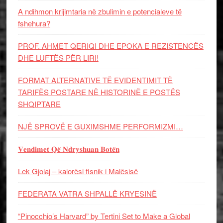
A ndihmon krijimtaria në zbulimin e potencialeve të
fshehura?
PROF. AHMET QERIQI DHE EPOKA E REZISTENCЁS
DHE LUFTЁS PЁR LIRI!
FORMAT ALTERNATIVE TË EVIDENTIMIT TË
TARIFËS POSTARE NË HISTORINË E POSTËS
SHQIPTARE
NJË SPROVË E GUXIMSHME PERFORMIZMI…
𝐕𝐞𝐧𝐝𝐢𝐦𝐞𝐭 𝐐𝐞̈ 𝐍𝐝𝐫𝐲𝐬𝐡𝐮𝐚𝐧 𝐁𝐨𝐭𝐞̈𝐧
Lek Gjolaj – kalorësi fisnik i Malësisë
FEDERATA VATRA SHPALLË KRYESINË
“Pinocchio’s Harvard” by Tertini Set to Make a Global