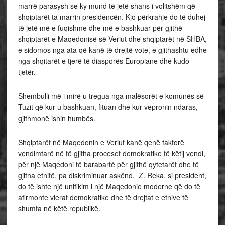
marrë parasysh se ky mund të jetë shans i volitshëm që
shqiptarët ta marrin presidencën. Kjo përkrahje do të duhej
të jetë më e fuqishme dhe më e bashkuar për gjithë
shqiptarët e Maqedonisë së Veriut dhe shqiptarët në SHBA,
e sidomos nga ata që kanë të drejtë vote, e gjithashtu edhe
nga shqitarët e tjerë të diasporës Europiane dhe kudo
tjetër.
Shembulli më i mirë u tregua nga malësorët e komunës së
Tuzit që kur u bashkuan, fituan dhe kur vepronin ndaras,
gjithmonë ishin humbës.
Shqiptarët në Maqedonin e Veriut kanë qenë faktorë
vendimtarë në të gjitha proceset demokratike të këtij vendi,
për një Maqedoni të barabartë për gjithë qytetarët dhe të
gjitha etnitë, pa diskriminuar askënd. Z. Reka, si president,
do të ishte një unifikim i një Maqedonie moderne që do të
afirmonte vlerat demokratike dhe të drejtat e etnive të
shumta në këtë republikë.