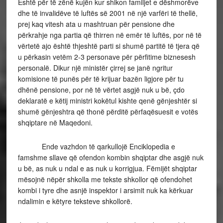
Është për të zënë kujën kur shikon familjet e dëshmorëve
dhe të invalidëve të luftës së 2001 në një varfëri të thellë,
prej kaq vitesh ata u mashtruan për pensione dhe
përkrahje nga partia që thirren në emër të luftës, por në të
vërtetë ajo është thjeshtë parti si shumë partitë të tjera që
u përkasin vetëm 2-3 personave për përfitime biznesesh
personalë. Dikur një ministër çirrej se janë ngritur
komisione të punës për të krijuar bazën ligjore për tu
dhënë pensione, por në të vërtet asgjë nuk u bë, çdo
deklaratë e këtij ministri kokëtul kishte qenë gënjeshtër si
shumë gënjeshtra që thonë përditë përfaqësuesit e votës
shqiptare në Maqedoni.
Ende vazhdon të qarkullojë Enciklopedia e
famshme sllave që ofendon kombin shqiptar dhe asgjë nuk
u bë, as nuk u ndal e as nuk u korrigjua. Fëmijët shqiptar
mësojnë nëpër shkolla me tekste shkollor që ofendohet
kombi i tyre dhe asnjë inspektor i arsimit nuk ka kërkuar
ndalimin e këtyre teksteve shkollorë.