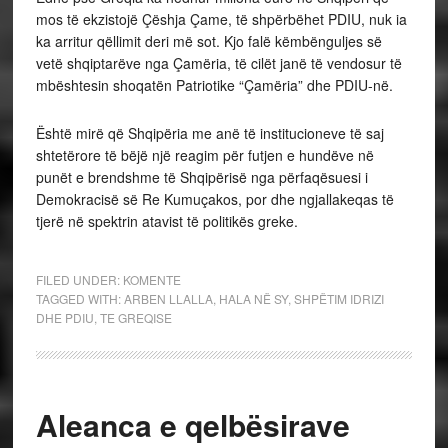
mos të ekzistojë Çëshja Çame, të shpërbëhet PDIU, nuk ia
ka arritur qëllimit deri më sot. Kjo falë këmbënguljes së
vetë shqiptarëve nga Çamëria, të cilët janë të vendosur të
mbështesin shoqatën Patriotike “Çamëria” dhe PDIU-në.
Është mirë që Shqipëria me anë të institucioneve të saj
shtetërore të bëjë një reagim për futjen e hundëve në
punët e brendshme të Shqipërisë nga përfaqësuesi i
Demokracisë së Re Kumuçakos, por dhe ngjallakeqas të
tjerë në spektrin atavist të politikës greke.
FILED UNDER:
KOMENTE
TAGGED WITH:
ARBEN LLALLA
,
HALA NË SY
,
SHPËTIM IDRIZI
DHE PDIU
,
TE GREQISE
Aleanca e qelbësirave