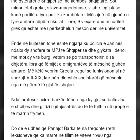
me qytetarët e Shqipërisë me kombësi shqiptare. Sot,
minoritetet greke, sllavo-maqedonase, vllahe, egjiptase
kanë partitë e tyre politike kombëtare. Mësojnë në gjuhën e
tyre amtare nëpër shkollat fillore, 9 vjeçare dhe minoriteti
grek që është më i përkëdheluri mëson deri në universitet.
Ende në kujtesën tonë është ngjarja ku policia e Janinës
ndaloi dy shoferë të MPJ të Shqipërisë dhe gjykata i dënoi
me mbi dy vite burg, vetëm se po transportonin disa
dhjetëra libra që fëmijët e emigrantëve të mësojnë gjuhën
amtare. Më këtë veprim Greqia tregoi se funksionon si në
shekujt VIII-XIX, kur përndiqeshin shqiptarët që mësonin
nga një gërmë të gjuhës shqipe.
Ndaj profesor nxirre barkën tënde nga ky gjol se baltovina
e shpifjes dhe gjirizi i gënjeshtrës do të të thithin në gropë e
të marrin frymën.
Do qe e udhës që Panajot Barka të na tregonte rreth
leksioneve që ka marrë në fillim të viteve 1990 nga