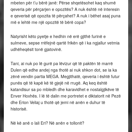
mbeten për t’u bërë janë: Përse shqetësohet kaq shumë
qeveria për përçarjen e opozitës? A nuk është në interesin
e qeverisë që opozita të përçahet? A nuk i bëhet asaj puna
më e lehtë me një opozitë të bërë copa?
Natyrisht këto pyetje e hedhin në erë gjithë furinë e
sulmeve, sepse rrëfejnë qartë frikën që i ka ngjallur vetmia
udhëheqësit tonë gjatovinë.
Tani, ai nuk po lë gurë pa lëvizur që të paktën të marrë
Dulen që edhe andej nga thotë ai nuk shkon dot, se ia ka
zënë vendin partia MEGA. Megjithatë, qeveria i është futur
punës që të kapë kë të gjejë në rrugë. Aq keq është
katandisur sa po mbledh dhe karavidhet e nostalgjikëve të
Enver Hoxhës. I lë të dalin me portretet e diktatorit në Pezë
dhe Erion Veliaj u thotë që jemi në anën e duhur të
historisë.
Në kë anë o lali Eri? Në anën e tollonit?