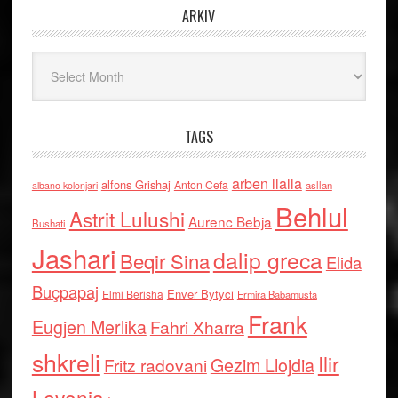
ARKIV
Arkiv
TAGS
arben llalla
alfons Grishaj
Anton Cefa
asllan
albano kolonjari
Behlul
Astrit Lulushi
Aurenc Bebja
Bushati
Jashari
dalip greca
Beqir Sina
Elida
Buçpapaj
Enver Bytyci
Elmi Berisha
Ermira Babamusta
Frank
Eugjen Merlika
Fahri Xharra
shkreli
Ilir
Gezim Llojdia
Fritz radovani
Levonja