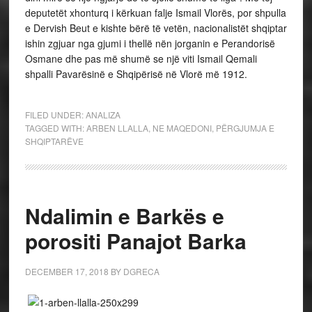
deputetët xhonturq i kërkuan falje Ismail Vlorës, por shpulla
e Dervish Beut e kishte bërë të vetën, nacionalistët shqiptar
ishin zgjuar nga gjumi i thellë nën jorganin e Perandorisë
Osmane dhe pas më shumë se një viti Ismail Qemali
shpalli Pavarësinë e Shqipërisë në Vlorë më 1912.
FILED UNDER:
ANALIZA
TAGGED WITH:
ARBEN LLALLA
,
NE MAQEDONI
,
PËRGJUMJA E
SHQIPTARËVE
Ndalimin e Barkës e
porositi Panajot Barka
DECEMBER 17, 2018
BY
DGRECA