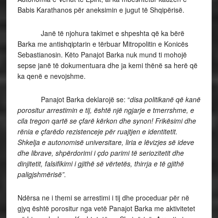
Babis Karathanos për aneksimin e jugut të Shqipërisë.
Janë të njohura takimet e shpeshta që ka bërë
Barka me antishqiptarin e tërbuar Mitropolitin e Konicës
Sebastianosin. Këto Panajot Barka nuk mund ti mohojë
sepse janë të dokumentuara dhe ja kemi thënë sa herë që
ka qenë e nevojshme.
Panajot Barka deklarojë se: “
disa politikanë që kanë
porositur arrestimin e tij, është një ngjarje e tmerrshme, e
cila tregon qartë se çfarë kërkon dhe synon! Frikësimi dhe
rënia e çfarëdo rezistenceje për ruajtjen e identitetit.
Shkelja e autonomisë universitare, liria e lëvizjes së ideve
dhe librave, shpërdorimi i çdo parimi të seriozitetit dhe
dinjitetit, falsifikimi i gjithë së vërtetës, thirrja e të gjithë
paligjshmërisë”.
Ndërsa ne i themi se arrestimi i tij dhe proceduar për në
gjyq është porositur nga vetë Panajot Barka me aktivitetet