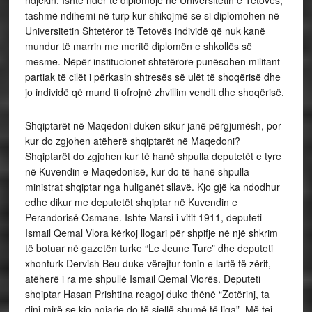
tashmë ndihemi në turp kur shikojmë se si diplomohen në
Universitetin Shtetëror të Tetovës individë që nuk kanë
mundur të marrin me meritë diplomën e shkollës së
mesme. Nëpër institucionet shtetërore punësohen militant
partiak të cilët i përkasin shtresës së ulët të shoqërisë dhe
jo individë që mund ti ofrojnë zhvillim vendit dhe shoqërisë.
Shqiptarët në Maqedoni duken sikur janë përgjumësh, por
kur do zgjohen atëherë shqiptarët në Maqedoni?
Shqiptarët do zgjohen kur të hanë shpulla deputetët e tyre
në Kuvendin e Maqedonisë, kur do të hanë shpulla
ministrat shqiptar nga huliganët sllavë. Kjo gjë ka ndodhur
edhe dikur me deputetët shqiptar në Kuvendin e
Perandorisë Osmane. Ishte Marsi i vitit 1911, deputeti
Ismail Qemal Vlora kërkoj llogari për shpifje në një shkrim
të botuar në gazetën turke “Le Jeune Turc” dhe deputeti
xhonturk Dervish Beu duke vërejtur tonin e lartë të zërit,
atëherë i ra me shpullë Ismail Qemal Vlorës. Deputeti
shqiptar Hasan Prishtina reagoj duke thënë “Zotërinj, ta
dini mirë se kjo ngjarje do të sjellë shumë të liga”. Më tej