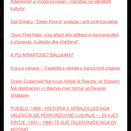
Arbëreshët si model evropian i mbrojtjes së identitetit
kulturor
Sali Shijaku, “Diego Rivera” shqiptar i artit tonë kombëtar
“Dom Fred Kalaj, mes altarit dhe atdheut si hermeneutikë
e shpresës, kujtesës dhe shërbimit”
A PO ARMATOSET BALLKANI?
Kriza e vlerave – Tragjedia e vërtetë e tranzicionit shqiptar
Green Coast sjell Nammos Hotels & Resorts në Shqipëri:
Një destinacion i ri lifestyle merr formë në Rivierën
Shqiptare
PUEBLO (1966) / HISTORIA E SPANJOLLES NGA
VALENCIA QË PËRFUNDOI NË LUSHNJE — 29 VJET
PRITJE (1937 – 1966) TË NJË TELEFONATE NGA DY
MOTRAT