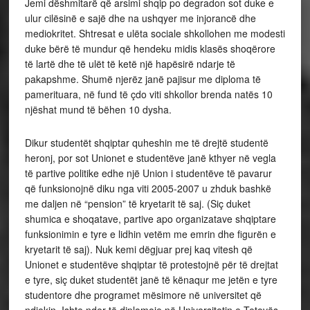
Jemi dëshmitarë që arsimi shqip po degradon sot duke e
ulur cilësinë e sajë dhe na ushqyer me injorancë dhe
mediokritet. Shtresat e ulëta sociale shkollohen me modesti
duke bërë të mundur që hendeku midis klasës shoqërore
të lartë dhe të ulët të ketë një hapësirë ndarje të
pakapshme. Shumë njerëz janë pajisur me diploma të
pamerituara, në fund të çdo viti shkollor brenda natës 10
njëshat mund të bëhen 10 dysha.
Dikur studentët shqiptar quheshin me të drejtë studentë
heronj, por sot Unionet e studentëve janë kthyer në vegla
të partive politike edhe një Union i studentëve të pavarur
që funksionojnë diku nga viti 2005-2007 u zhduk bashkë
me daljen në “pension” të kryetarit të saj. (Siç duket
shumica e shoqatave, partive apo organizatave shqiptare
funksionimin e tyre e lidhin vetëm me emrin dhe figurën e
kryetarit të saj). Nuk kemi dëgjuar prej kaq vitesh që
Unionet e studentëve shqiptar të protestojnë për të drejtat
e tyre, siç duket studentët janë të kënaqur me jetën e tyre
studentore dhe programet mësimore në universitet që
ndjekin. Ishte nder të diplomoje në Universitetin e Tetovës,