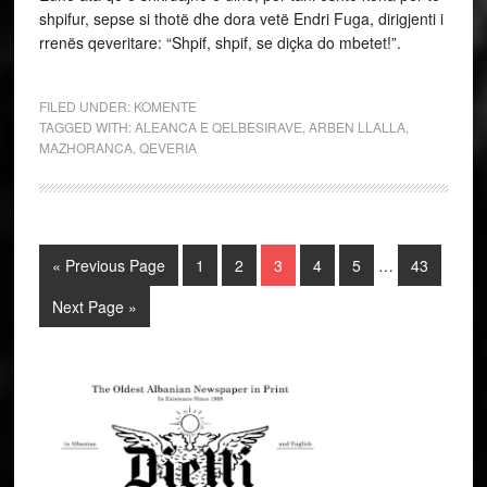
shpifur, sepse si thotë dhe dora vetë Endri Fuga, dirigjenti i
rrenës qeveritare: “Shpif, shpif, se diçka do mbetet!”.
FILED UNDER:
KOMENTE
TAGGED WITH:
ALEANCA E QELBESIRAVE
,
ARBEN LLALLA
,
MAZHORANCA
,
QEVERIA
« Previous Page
1
2
3
4
5
…
43
Next Page »