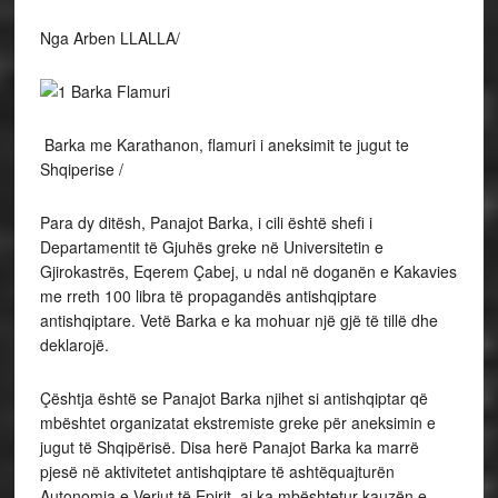
Nga Arben LLALLA/
Barka me Karathanon, flamuri i aneksimit te jugut te
Shqiperise /
Para dy ditësh, Panajot Barka, i cili është shefi i
Departamentit të Gjuhës greke në Universitetin e
Gjirokastrës, Eqerem Çabej, u ndal në doganën e Kakavies
me rreth 100 libra të propagandës antishqiptare
antishqiptare. Vetë Barka e ka mohuar një gjë të tillë dhe
deklarojë.
Çështja është se Panajot Barka njihet si antishqiptar që
mbështet organizatat ekstremiste greke për aneksimin e
jugut të Shqipërisë. Disa herë Panajot Barka ka marrë
pjesë në aktivitetet antishqiptare të ashtëquajturën
Autonomia e Veriut të Epirit, ai ka mbështetur kauzën e