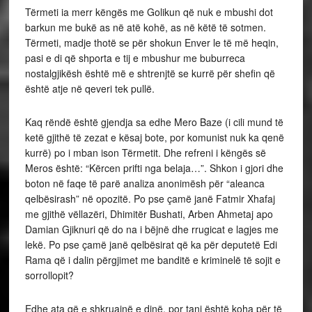
Tërmeti ia merr këngës me Golikun që nuk e mbushi dot
barkun me bukë as në atë kohë, as në këtë të sotmen.
Tërmeti, madje thotë se për shokun Enver le të më heqin,
pasi e di që shporta e tij e mbushur me buburreca
nostalgjikësh është më e shtrenjtë se kurrë për shefin që
është atje në qeveri tek pullë.
Kaq rëndë është gjendja sa edhe Mero Baze (i cili mund të
ketë gjithë të zezat e kësaj bote, por komunist nuk ka qenë
kurrë) po i mban ison Tërmetit. Dhe refreni i këngës së
Meros është: “Kërcen prifti nga belaja…”. Shkon i gjori dhe
boton në faqe të parë analiza anonimësh për “aleanca
qelbësirash” në opozitë. Po pse çamë janë Fatmir Xhafaj
me gjithë vëllazëri, Dhimitër Bushati, Arben Ahmetaj apo
Damian Gjiknuri që do na i bëjnë dhe rrugicat e lagjes me
lekë. Po pse çamë janë qelbësirat që ka për deputetë Edi
Rama që i dalin përgjimet me banditë e kriminelë të sojit e
sorrollopit?
Edhe ata që e shkruajnë e dinë, por tani është koha për të