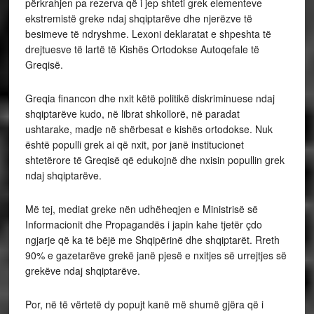
përkrahjen pa rezerva që i jep shteti grek elementeve
ekstremistë greke ndaj shqiptarëve dhe njerëzve të
besimeve të ndryshme. Lexoni deklaratat e shpeshta të
drejtuesve të lartë të Kishës Ortodokse Autoqefale të
Greqisë.
Greqia financon dhe nxit këtë politikë diskriminuese ndaj
shqiptarëve kudo, në librat shkollorë, në paradat
ushtarake, madje në shërbesat e kishës ortodokse. Nuk
është populli grek ai që nxit, por janë institucionet
shtetërore të Greqisë që edukojnë dhe nxisin popullin grek
ndaj shqiptarëve.
Më tej, mediat greke nën udhëheqjen e Ministrisë së
Informacionit dhe Propagandës i japin kahe tjetër çdo
ngjarje që ka të bëjë me Shqipërinë dhe shqiptarët. Rreth
90% e gazetarëve grekë janë pjesë e nxitjes së urrejtjes së
grekëve ndaj shqiptarëve.
Por, në të vërtetë dy popujt kanë më shumë gjëra që i