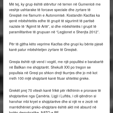
Më tej, ky grup është stërvitur në terren në Gumenicë me
veshje ushtarake të forcave speciale dhe zyrtare të
Greqisë me flamurin e Autonomisë. Kostandin Kacifas ka
qenë mbështetës edhe të grupit të sigurimit të partisë
naziste të “Agimit të Artë”, si dhe mbështetës i grupit të
paramilitarëve të grupuan në “Legjionet e Shenjta 2012”.
Për të gjitha këto veprime Kacifas dhe grupi ku bënte pjesë
kanë patur mbështetjen zyrtare të Greqisë.
Greqia është një vend i vogël, me një popullësi e barabartë
në Ballkan me shqiptarët. Shekulli XXI po tregon se
popullsia në Greqi po shkon drejt tkurrjes dhe jo më kot
rreth 100 mijë shqiptarë kanë fituar shtetësi greke.
Grekët prej 70 vitesh kanë frikë për rikthimin e pronave të
shqiptarëve nga Çamëria. Ligji i Luftës, i cili qëndron si
hanxhar mbi kryet e shqiptarëve dhe si një re e zezë në
marrëdhëniet greko-shqiptare është akti më absurd në
botën demokratike, NATO e BE.