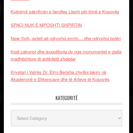
Kujtojmë sakrificën e familjes Lleshi për lirinë e Kosovës
SPAÇI NUK E MPOSHTI SHPIRTIN
New York, qyteti që ndryshoi emrin… dhe ndryshoi botën
Kodi zakonor dhe isopolifonia dy nga monumentet e gjalla
madhështore të antikitetit shqiptar
Kryetari i Vatrës Dr. Elmi Berisha zhvilloi takim në
Akademinë e Shkencave dhe të Arteve të Kosovës
KATEGORITË
Kategoritë