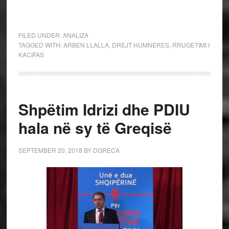
FILED UNDER:
ANALIZA
TAGGED WITH:
ARBEN LLALLA
,
DREJT HUMNERES
,
RRUGETIMI I
KACIFAS
Shpëtim Idrizi dhe PDIU
hala në sy të Greqisë
SEPTEMBER 20, 2018
BY
DGRECA