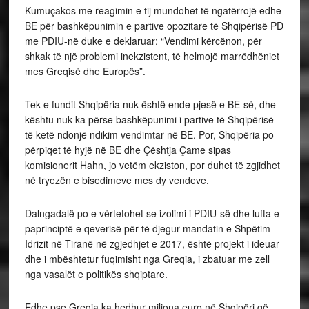
Kumuçakos me reagimin e tij mundohet të ngatërrojë edhe
BE për bashkëpunimin e partive opozitare të Shqipërisë PD
me PDIU-në duke e deklaruar: “Vendimi kërcënon, për
shkak të një problemi inekzistent, të helmojë marrëdhëniet
mes Greqisë dhe Europës”.
Tek e fundit Shqipëria nuk është ende pjesë e BE-së, dhe
kështu nuk ka përse bashkëpunimi i partive të Shqipërisë
të ketë ndonjë ndikim vendimtar në BE. Por, Shqipëria po
përpiqet të hyjë në BE dhe Çështja Çame sipas
komisionerit Hahn, jo vetëm ekziston, por duhet të zgjidhet
në tryezën e bisedimeve mes dy vendeve.
Dalngadalë po e vërtetohet se izolimi i PDIU-së dhe lufta e
paprinciptë e qeverisë për të djegur mandatin e Shpëtim
Idrizit në Tiranë në zgjedhjet e 2017, është projekt i ideuar
dhe i mbështetur fuqimisht nga Greqia, i zbatuar me zell
nga vasalët e politikës shqiptare.
Edhe pse Greqia ka hedhur miliona euro në Shqipëri që