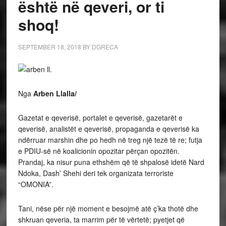
është në qeveri, or ti
shoq!
SEPTEMBER 18, 2018
BY
DGRECA
Nga
Arben Llalla/
Gazetat e qeverisë, portalet e qeverisë, gazetarët e
qeverisë, analistët e qeverisë, propaganda e qeverisë ka
ndërruar marshin dhe po hedh në treg një tezë të re; futja
e PDIU-së në koalicionin opozitar përçan opozitën.
Prandaj, ka nisur puna ethshëm që të shpalosë idetë Nard
Ndoka, Dash’ Shehi deri tek organizata terroriste
“OMONIA”.
Tani, nëse për një moment e besojmë atë ç’ka thotë dhe
shkruan qeveria, ta marrim për të vërtetë; pyetjet që