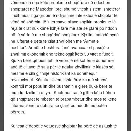
vëmendjen nga këto probleme shoqërore që ndeshen
shqiptarët në Maqedoni prej shumë vitesh sistemi shtetëror
i ndihmuar nga grupe të ndryshme intelektualë shqiptar të
vënë në shërbim të interesave sllave shpikin probleme të
reja të cilat nuk kanë lidhje fare me atë se çfarë po ndodh
në të vërtetë me shoqërinë shqiptare. Kjo lloj metodë hynë
në luftërat e qeta të cilat zhvillohen me “Armët e
heshtur”. Armët e heshtura janë avancuar si pasojë e
zhvillimit ekonomik dhe teknologjik këto 30 vitet e fundit.
Kjo ka bërë që pushteti të veprojë në kohën e duhur me
anë të elitave të saja për të ndalur zhvillimin e klasës së
mesme e cila gjithnjë historikisht ka udhëhequr
revolucionet. Kështu, sistemi shtetëror ka më shumë
kontroll mbi popullin dhe pushtetin e gjerë duke bërë të
mundur izolimin e tyre. Kuptohen se të gjitha këto bëhen
që shqiptarët të mbeten të prapambetur dhe mos të kenë
informacionet e duhura se çfarë po ndodh me botën
përreth.
Kujtesa e dobët e votuesve shqiptar ka bërë që askush të