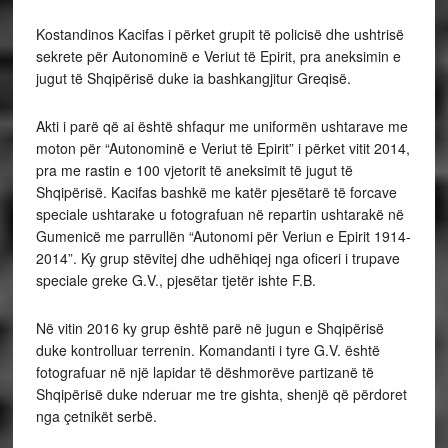
Kostandinos Kacifas i përket grupit të policisë dhe ushtrisë
sekrete për Autonominë e Veriut të Epirit, pra aneksimin e
jugut të Shqipërisë duke ia bashkangjitur Greqisë.
Akti i parë që ai është shfaqur me uniformën ushtarave me
moton për “Autonominë e Veriut të Epirit” i përket vitit 2014,
pra me rastin e 100 vjetorit të aneksimit të jugut të
Shqipërisë. Kacifas bashkë me katër pjesëtarë të forcave
speciale ushtarake u fotografuan në repartin ushtarakë në
Gumenicë me parrullën “Autonomi për Veriun e Epirit 1914-
2014”. Ky grup stëvitej dhe udhëhiqej nga oficeri i trupave
speciale greke G.V., pjesëtar tjetër ishte F.B.
Në vitin 2016 ky grup është parë në jugun e Shqipërisë
duke kontrolluar terrenin. Komandanti i tyre G.V. është
fotografuar në një lapidar të dëshmorëve partizanë të
Shqipërisë duke nderuar me tre gishta, shenjë që përdoret
nga çetnikët serbë.