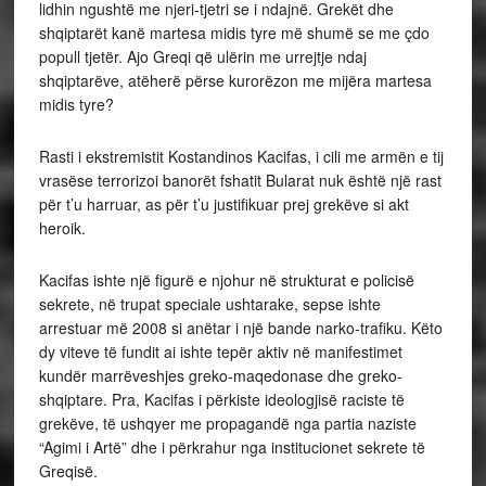
lidhin ngushtë me njeri-tjetri se i ndajnë. Grekët dhe
shqiptarët kanë martesa midis tyre më shumë se me çdo
popull tjetër. Ajo Greqi që ulërin me urrejtje ndaj
shqiptarëve, atëherë përse kurorëzon me mijëra martesa
midis tyre?
Rasti i ekstremistit Kostandinos Kacifas, i cili me armën e tij
vrasëse terrorizoi banorët fshatit Bularat nuk është një rast
për t’u harruar, as për t’u justifikuar prej grekëve si akt
heroik.
Kacifas ishte një figurë e njohur në strukturat e policisë
sekrete, në trupat speciale ushtarake, sepse ishte
arrestuar më 2008 si anëtar i një bande narko-trafiku. Këto
dy viteve të fundit ai ishte tepër aktiv në manifestimet
kundër marrëveshjes greko-maqedonase dhe greko-
shqiptare. Pra, Kacifas i përkiste ideologjisë raciste të
grekëve, të ushqyer me propagandë nga partia naziste
“Agimi i Artë” dhe i përkrahur nga institucionet sekrete të
Greqisë.