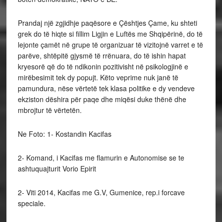
Prandaj një zgjidhje paqësore e Çështjes Çame, ku shteti
grek do të hiqte si fillim Ligjin e Luftës me Shqipërinë, do të
lejonte çamët në grupe të organizuar të vizitojnë varret e të
parëve, shtëpitë gjysmë të rrënuara, do të ishin hapat
kryesorë që do të ndikonin pozitivisht në psikologjinë e
mirëbesimit tek dy popujt. Këto veprime nuk janë të
pamundura, nëse vërtetë tek klasa politike e dy vendeve
ekziston dëshira për paqe dhe miqësi duke thënë dhe
mbrojtur të vërtetën.
Ne Foto: 1- Kostandin Kacifas
2- Komand, i Kacifas me flamurin e Autonomise se te
ashtuquajturit Vorio Epirit
2- Viti 2014, Kacifas me G.V, Gumenice, rep.i forcave
speciale.