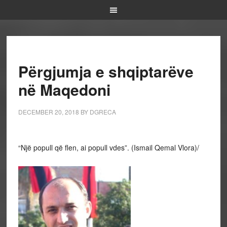
Përgjumja e shqiptarëve
në Maqedoni
DECEMBER 20, 2018
BY
DGRECA
“Një popull që flen, ai popull vdes”. (Ismail Qemal Vlora)/