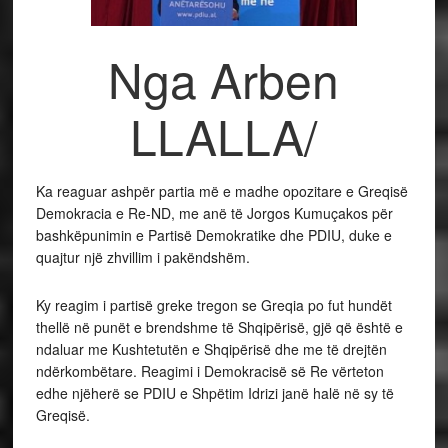
Nga Arben
LLALLA/
Ka reaguar ashpër partia më e madhe opozitare e Greqisë
Demokracia e Re-ND, me anë të Jorgos Kumuçakos për
bashkëpunimin e Partisë Demokratike dhe PDIU, duke e
quajtur një zhvillim i pakëndshëm.
Ky reagim i partisë greke tregon se Greqia po fut hundët
thellë në punët e brendshme të Shqipërisë, gjë që është e
ndaluar me Kushtetutën e Shqipërisë dhe me të drejtën
ndërkombëtare. Reagimi i Demokracisë së Re vërteton
edhe njëherë se PDIU e Shpëtim Idrizi janë halë në sy të
Greqisë.