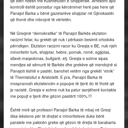
që bien ndesh me Kushtetutën e Shqipërisë. Arrestimi apo
kontrolli është porositur nga kërcënimet herë pas here që
Panajot Barka u bënë gazetarëve shqiptar në Gjinokastër
që thonë dhe mbrojnë të vërtetën.
Në Greqinë “demokratike” të Panajot Barkës ekziston
racizmi fetar, ku grekët që nuk i përkasin besimit ortodoks
përndiqen. Ekziston racizmi racor ku Greqia e BE, nuk njeh
minoritetin turk, shqiptar, hebre, pomak, romë, egjiptas,
sllavë-maqedonas, bullgarë, etj. Greqia e sotme sipas
mendjes së sëmurë të Barkës dhe grekëve që mendojnë si
Panajoti është e pastër, banohet vetëm nga grekët “etnik”
të Themistoliut e Aristotelit. E pra, Panajot Barka të
mospranosh ekzistencën e popujve të tjerë do të thotë që
je racistë. Greqia e sotme nuk ka patur asnjëherë kontakte
me popujt e tjerë dhe gëzon pastërti 100%.!!!
Është mirë që profesori Panajot Barka të mbaj në Greqi
disa leksione për të drejtat e minoriteteve duke bërë
paralele me pakicën greke që gëzon të drejta të barabarta