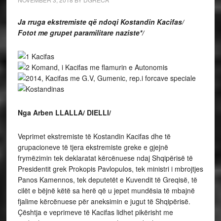
Ja rruga ekstremiste që ndoqi Kostandin Kacifas/
Fotot me grupet paramilitare naziste*/
Nga Arben LLALLA/ DIELLI/
Veprimet ekstremiste të Kostandin Kacifas dhe të
grupacioneve të tjera ekstremiste greke e gjejnë
frymëzimin tek deklaratat kërcënuese ndaj Shqipërisë të
Presidentit grek Prokopis Pavlopulos, tek ministri i mbrojtjes
Panos Kamennos, tek deputetët e Kuvendit të Greqisë, të
cilët e bëjnë këtë sa herë që u jepet mundësia të mbajnë
fjalime kërcënuese për aneksimin e jugut të Shqipërisë.
Çështja e veprimeve të Kacifas lidhet pikërisht me