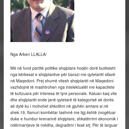
Nga Arben LLALLA/
Më në fund partitë politike shqiptare hoqën dorë butësisht
nga kërkesat e shqiptarëve për barazi me qytetarët sllavë
në Maqedoni. Prej shumë vitesh shqiptarët në Maqedoni
vazhdojnë të mashtrohen nga intelektualët me kapacitete
të kufizuara për interesa të tyre personale. Kaluan kaq vite
dhe shqiptarët ende janë qytetarë të kategorisë së dorës
së dytë ku i mohohet shkollimi në gjuhën amtare si në
shek.19, flamuri kombëtar tashmë me ligj është zvogëluar
duke e humbur krenarinë shqiptare, shkatërrimi ekonomik i
ndërmarrjeve të mëdha, degradimi i fesë etj. Për të larguar