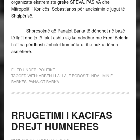
organizata ekstremiste greke SFEVA, PASIVA dhe
Mitropoliti i Konicës, Sebastianos për aneksimin e jugut të
Shqipërisë.
Shpresojmë që Panajot Barka të dënohet në bazë
të ligjit dhe jo të falet ashtu siç ka ndodhur me Fredi Belerin
i cili na përdhosi simbolet kombëtare dhe nuk u dënua
asnjëherë.
FILED UNDER:
POLITIKE
TAGGED WITH:
ARBEN LLALLA
,
E POROSITI
,
NDALIMIN E
BARKËS
,
PANAJOT BARKA
RRUGETIMI I KACIFAS
DREJT HUMNERES
NOVEMBER 3, 2018
BY
DGRECA