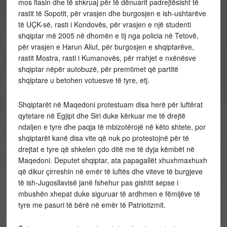
mos flasin dhe të shkruaj për të dënuarit padrejtësisht të
rastit të Sopotit, për vrasjen dhe burgosjen e ish-ushtarëve
të UÇK-së, rasti i Kondovës, për vrasjen e një studenti
shqiptar më 2005 në dhomën e tij nga policia në Tetovë,
për vrasjen e Harun Aliut, për burgosjen e shqiptarëve,
rastit Mostra, rasti i Kumanovës, për rrahjet e nxënësve
shqiptar nëpër autobuzë, për premtimet që partitë
shqiptare u betohen votuesve të tyre, etj.
Shqiptarët në Maqedoni protestuam disa herë për luftërat
qytetare në Egjipt dhe Siri duke kërkuar me të drejtë
ndaljen e tyre dhe paqja të mbizotërojë në këto shtete, por
shqiptarët kanë disa vite që nuk po protestojnë për të
drejtat e tyre që shkelen çdo ditë me të dyja këmbët në
Maqedoni. Deputet shqiptar, ata papagallët xhuxhmaxhuxh
që dikur çirreshin në emër të luftës dhe viteve të burgjeve
të ish-Jugosllavisë janë fshehur pas gishtit sepse i
mbushën xhepat duke siguruar të ardhmen e fëmijëve të
tyre me pasuri të bërë në emër të Patriotizmit.