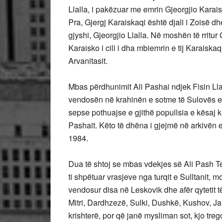
Llalla, i pakëzuar me emrin Gjeorgjio Karais
Pra, Gjergj Karaiskaqi është djali i Zoisë dh
gjyshi, Gjeorgjio Llalla. Në moshën të rritur 
Karaisko i cili i dha mbiemrin e tij Karaiskaqi
Arvanitasit.
Mbas përdhunimit Ali Pashai ndjek Fisin Lla
vendosën në krahinën e sotme të Sulovës e c
sepse pothuajse e gjithë popullsia e kësaj
Pashait. Këto të dhëna i gjejmë në arkivën e
1984.
Dua të shtoj se mbas vdekjes së Ali Pash T
ti shpëtuar vrasjeve nga turqit e Sulltanit, 
vendosur disa në Leskovik dhe afër qytetit 
Mitri, Dardhzezë, Sulki, Dushkë, Kushov, Jan
krishterë, por që janë mysliman sot, kjo treg