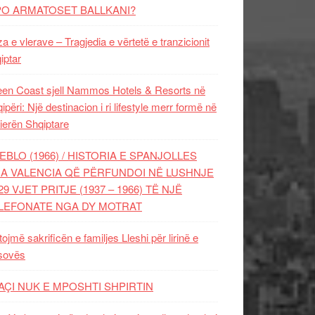
PO ARMATOSET BALLKANI?
za e vlerave – Tragjedia e vërtetë e tranzicionit
iptar
en Coast sjell Nammos Hotels & Resorts në
ipëri: Një destinacion i ri lifestyle merr formë në
ierën Shqiptare
EBLO (1966) / HISTORIA E SPANJOLLES
A VALENCIA QË PËRFUNDOI NË LUSHNJE
29 VJET PRITJE (1937 – 1966) TË NJË
LEFONATE NGA DY MOTRAT
tojmë sakrificën e familjes Lleshi për lirinë e
sovës
AÇI NUK E MPOSHTI SHPIRTIN