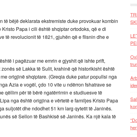
TR
on të bëjë deklarata ekstremiste duke provokuar kombin
SK
 Kristo Papa i cili është shqiptar ortodoks, që e di
LE
 të revolucionit të 1821, gjuhën që e flisnin dhe e
PE
Oxh
 është i pagëzuar me emrin e gjyshit që ishte prift,
tru
et zonës së Lakka të Sulit, krahinë që historikisht është
e origjinë shqiptare. (Greqia duke patur popullsi nga
Arb
 nga Azia e vogël, çdo 10 vite u ndërron fshatrave se
iden
me qëllim për të bërë ngatërrimin e studiuesve të
Sal
 Lipa nga është origjina e vërtetë e familjes Kristo Papa
ko
a suljotët dhe ndodhet 51 km larg qytetit të Janinës.
munës së Sellon të Bashkisë së Janinës. Ka një kala të
“Do
her