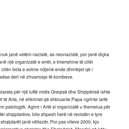
nuk janë vetëm nazistë, as neonazistë, por janë diçka
janë një organizatë e errët, e tmerrshme të cilët
të cilën bota e sotme ndjenë ende dhimbjet që i
rasëse deri në zhvarrosje të kombeve.
arata për një luftë midis Greqisë dhe Shqipërisë ishte
t të Arta, në shkrimet që shkruante Papa ngrinte lartë
m patologjik. Agimi i Artë si organizatë u themelua për
dër shqiptarëve, bile shpesh herë në revistën e tyre
hqiptarët janë vëllezër. Por pas viteve 2000, kjo