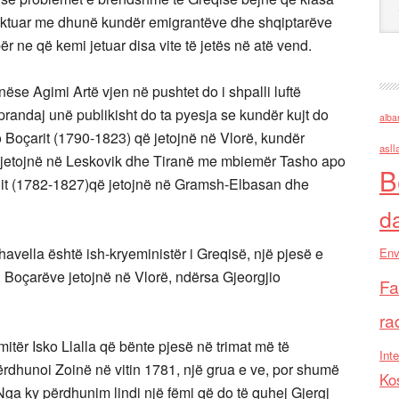
flektuar me dhunë kundër emigrantëve dhe shqiptarëve
r ne që kemi jetuar disa vite të jetës në atë vend.
nëse Agimi Artë vjen në pushtet do i shpalli luftë
prandaj unë publikisht do ta pyesja se kundër kujt do
alba
 Boçarit (1790-1823) që jetojnë në Vlorë, kundër
asll
ë jetojnë në Leskovik dhe Tiranë me mbiemër Tasho apo
B
aqit (1782-1827)që jetojnë në Gramsh-Elbasan dhe
d
havella është ish-kryeministër i Greqisë, një pjesë e
Env
si i Boçarëve jetojnë në Vlorë, ndërsa Gjeorgjio
Fa
ra
imitër Isko Llalla që bënte pjesë në trimat më të
Inte
ërdhunoi Zoinë në vitin 1781, një grua e ve, por shumë
Ko
 Nga ky përdhunim lindi një fëmi që do të quhej Gjergj