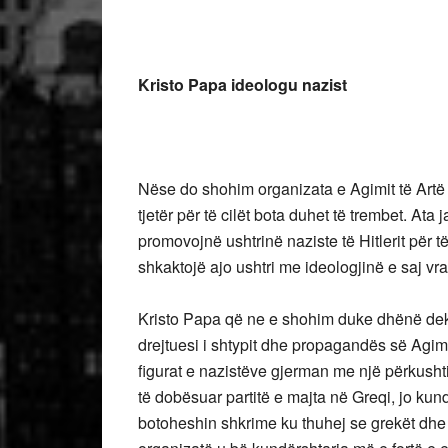
Kristo Papa ideologu nazist
Nëse do shohim organizata e Agimit të Artë 
tjetër për të cilët bota duhet të trembet. Ata 
promovojnë ushtrinë naziste të Hitlerit për 
shkaktojë ajo ushtri me ideologjinë e saj v
Kristo Papa që ne e shohim duke dhënë dekl
drejtuesi i shtypit dhe propagandës së Agimi
figurat e nazistëve gjerman me një përkushti
të dobësuar partitë e majta në Greqi, jo kun
botoheshin shkrime ku thuhej se grekët dhe s