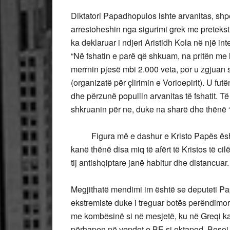
Diktatori Papadhopulos ishte arvanitas, shpe
arrestoheshin nga sigurimi grek me preteksti
ka deklaruar i ndjeri Aristidh Kola në një in
“Në fshatin e parë që shkuam, na pritën me l
merrnin pjesë mbi 2.000 veta, por u zgjuan
(organizatë për çlirimin e Vorioepirit). U f
dhe përzunë popullin arvanitas të fshatit. Të
shkruanin për ne, duke na sharë dhe thënë “
Figura më e dashur e Kristo Papës ës
kanë thënë disa miq të afërt të Kristos të ci
tij antishqiptare janë habitur dhe distancuar.
Megjithatë mendimi im është se deputeti P
ekstremiste duke i treguar botës perëndimor
me kombësinë si në mesjetë, ku në Greqi ka fo
përhapen në vendet e BE si oktapod. Besoj