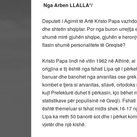
Nga Arben LLALLA*/
Deputeti i Agimit të Artë Kristo Papa vazhd
dhe shtetin shqiptar. Por nga buron urrejtja e
shumë mirë gjuhën shqipe, gjuhën e heronjve
flasin shumë personalitete të Greqisë?
Kristo Papa lindi në vitin 1962 në Athinë, ai
origjina e tij është nga fshati Lipa që i përk
banuar dhe banohet nga arvanitas ose grek m
kombet e tjera si arvanitas, sllavë, ortodoks
kujt Prefekturë duhet ti përkasin, kjo bëhet 
statistikave për popullsinë në Greqi). Fshati
është themeluar si fshat midis shek.16-17 ng
Lipa ka rreth 50 banorë sot dhe i përket ko
vjetër dhe një kishë.