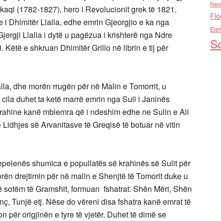
Nen
kaqi (1782-1827), hero i Revolucionit grek të 1821.
Flo
e i Dhimitër Llalla, edhe emrin Gjeorgjio e ka nga
Els
Gjergji Llalla i dytë u pagëzua i krishterë nga Ndre
So
. Këtë e shkruan Dhimitër Grillo në librin e tij për
lla, dhe morën rrugën për në Malin e Tomorrit, u
ila duhet ta ketë marrë emrin nga Suli i Janinës
 krahine kanë mbiemra që i ndeshim edhe ne Sulin e Ali
 Lidhjes së Arvanitasve të Greqisë të botuar në vitin
epelenës shumica e popullatës së krahinës së Sulit për
morën drejtimin për në malin e Shenjtë të Tomorit duke u
të sotëm të Gramshit, formuan fshatrat: Shën Mëri, Shën
ç, Tunjë etj. Nëse do vëreni disa fshatra kanë emrat të
on për origjinën e tyre të vjetër. Duhet të dimë se