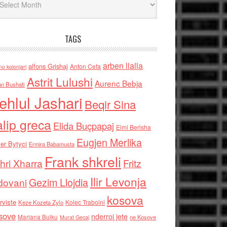
TAGS
arben llalla
alfons Grishaj
Anton Cefa
no kolonjari
Astrit Lulushi
Aurenc Bebja
an Bushati
ehlul Jashari
Beqir Sina
alip greca
Elida Buçpapaj
Elmi Berisha
Eugjen Merlika
er Bytyci
Ermira Babamusta
Frank shkreli
hri Xharra
Fritz
Ilir Levonja
Gezim Llojdia
dovani
kosova
rviste
Kolec Traboini
Keze Kozeta Zylo
sove
nderroi jete
Marjana Bulku
ne Kosove
Murat Gecaj