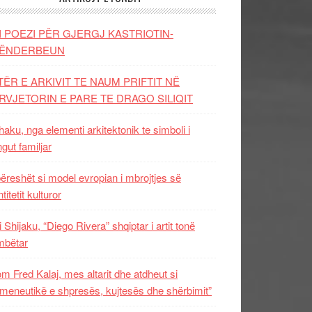
I POEZI PËR GJERGJ KASTRIOTIN-
ËNDERBEUN
TËR E ARKIVIT TE NAUM PRIFTIT NË
RVJETORIN E PARE TE DRAGO SILIQIT
aku, nga elementi arkitektonik te simboli i
ngut familjar
ëreshët si model evropian i mbrojtjes së
titetit kulturor
i Shijaku, “Diego Rivera” shqiptar i artit tonë
mbëtar
m Fred Kalaj, mes altarit dhe atdheut si
meneutikë e shpresës, kujtesës dhe shërbimit”