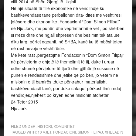
vitit 2014 në Shën Gjergj të Ulqinit.
Në një situatë të tillë ekonomike në vendlindje ku
bashkëvendasit tanë përballohen dita- ditës me vështirësi
jetësore dhe ekonomike ,Fondacioni “Dom Simon Filipaj”
në Nju Jork, me punën dhe veprimtarinë e vet , po shërben
si rreze drite dhe ngjall shpresën dhe besimin tek ata ,se
diku larg, përtej oqeanit, në SHBA, kanë ku të mbështeten
në rast nevoje e vështirësie.
Me këtë rast ,përgëzojmë Fondacionin “Dom Simon Filipaj”
në përvjetorin e dhjetë të themelimit të tij, duke i uruar
edhe shumë përvjetore të tjerë dhe gjithënjë suksese në
punën e rëndësishme dhe jetike që po bën, jo vetëm në
misionin e tij bamirës ,duke përkrahur materialisht
bashkëvendasit tanë, por duke shfaqur përkushtimin ndaj
vendlidjes,njëherit po kryen edhe misionin atdhetar.
24 Tetor 2015
Nju Jork
FILED UNDER:
HISTORI
,
KOMUNITET
TAGGED WITH:
10 VJET
,
FONDACIONI
,
SIMON FILIPAJ
,
XHELADIN