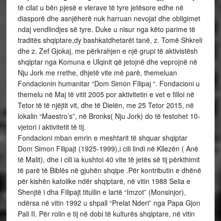
të cilat u bën pjesë e vlerave të tyre jetësore edhe në
diasporë dhe asnjëherë nuk harruan nevojat dhe obligimet
ndaj vendlindjes së tyre. Duke u nisur nga këto parime të
traditës shqiptare,dy bashkatdhetarët tanë, z. Tomë Shkreli
dhe z. Zef Gjokaj, me përkrahjen e një grupi të aktivistësh
shqiptar nga Komuna e Ulqinit që jetojnë dhe veprojnë në
Nju Jork me rrethe, dhjetë vite më parë, themeluan
Fondacionin humanitar “Dom Simon Filipaj “. Fondacioni u
themelu në Maj të vitit 2005 por aktivitetin e vet e filloi në
Tetor të të njëjtit vit, dhe të Dielën, me 25 Tetor 2015, në
lokalin “Maestro’s”, në Bronks( Nju Jork) do të festohet 10-
vjetori i aktivitetit të tij.
Fondacioni mban emrin e meshtarit të shquar shqiptar
Dom Simon Filipajt (1925-1999),i cili lindi në Kllezën ( Anë
të Malit), dhe i cili ia kushtoi 40 vite të jetës së tij përkthimit
të parë të Biblës në gjuhën shqipe .Për kontributin e dhënë
për kishën katolike ndër shqiptarë, në vitin 1988 Selia e
Shenjtë i dha Filipajt titullin e lartë “Imzot” (Monsinjor),
ndërsa në vitin 1992 u shpall “Prelat Nderi” nga Papa Gjon
Pali II. Për rolin e tij në dobi të kulturës shqiptare, në vitin