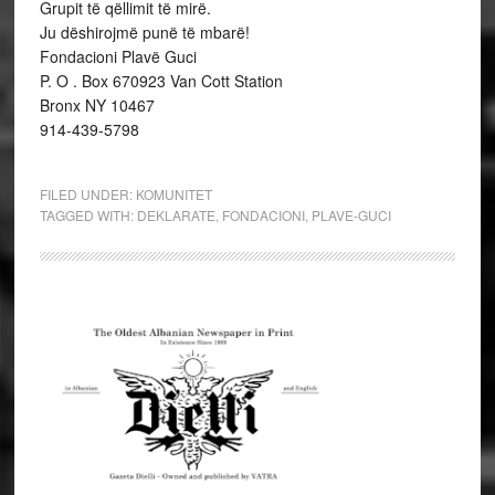
Grupit të qëllimit të mirë.
Ju dëshirojmë punë të mbarë!
Fondacioni Plavë Guci
P. O . Box 670923 Van Cott Station
Bronx NY 10467
914-439-5798
FILED UNDER:
KOMUNITET
TAGGED WITH:
DEKLARATE
,
FONDACIONI
,
PLAVE-GUCI