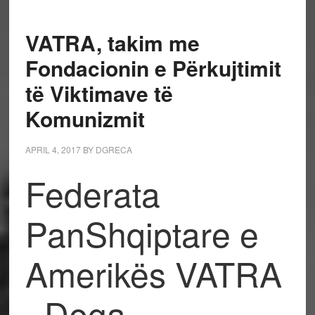
VATRA, takim me
Fondacionin e Përkujtimit
të Viktimave të
Komunizmit
APRIL 4, 2017
BY
DGRECA
Federata
PanShqiptare e
Amerikës VATRA
–Dega