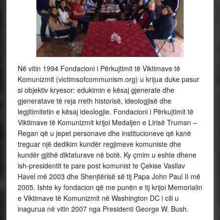
Në vitin 1994 Fondacioni i Përkujtimit të Viktimave të
Komunizmit (victimsofcommunism.org) u krijua duke pasur
si objektiv kryesor: edukimin e kësaj gjenerate dhe
gjeneratave të reja rreth historisë, ideologjisë dhe
legjitimitetin e kësaj ideologjie. Fondacioni i Përkujtimit të
Viktimave të Komunizmit krijoi Medaljen e Lirisë Truman –
Regan që u jepet personave dhe institucioneve që kanë
treguar një dedikim kundër regjimeve komuniste dhe
kundër gjithë diktaturave në botë. Ky çmim u eshte dhene
ish-presidentit te pare post komunist te Çekise Vasllav
Havel më 2003 dhe Shenjtërisë së tij Papa John Paul II më
2005. Ishte ky fondacion që me punën e tij krijoi Memorialin
e Viktimave të Komunizmit në Washington DC i cili u
inagurua në vitin 2007 nga Presidenti George W. Bush.