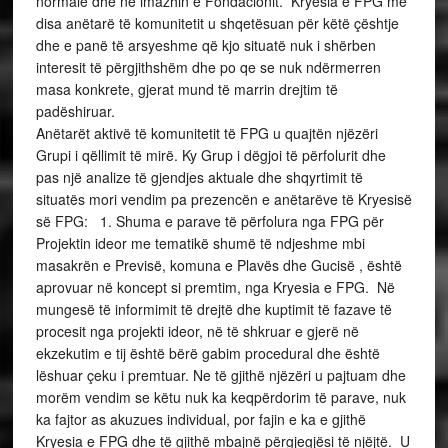
normale dhe në imazhin e Fondacionit. Kryesia e FPG me
disa anëtarë të komunitetit u shqetësuan për këtë çështje
dhe e panë të arsyeshme që kjo situatë nuk i shërben
interesit të përgjithshëm dhe po qe se nuk ndërmerren
masa konkrete, gjerat mund të marrin drejtim të
padëshiruar.
Anëtarët aktivë të komunitetit të FPG u quajtën njëzëri
Grupi i qëllimit të mirë. Ky Grup i dëgjoi të përfolurit dhe
pas një analize të gjendjes aktuale dhe shqyrtimit të
situatës mori vendim pa prezencën e anëtarëve të Kryesisë
së FPG: 1. Shuma e parave të përfolura nga FPG për
Projektin ideor me tematikë shumë të ndjeshme mbi
masakrën e Previsë, komuna e Plavës dhe Gucisë , është
aprovuar në koncept si premtim, nga Kryesia e FPG. Në
mungesë të informimit të drejtë dhe kuptimit të fazave të
procesit nga projekti ideor, në të shkruar e gjerë në
ekzekutim e tij është bërë gabim procedural dhe është
lëshuar çeku i premtuar. Ne të gjithë njëzëri u pajtuam dhe
morëm vendim se këtu nuk ka keqpërdorim të parave, nuk
ka fajtor as akuzues individual, por fajin e ka e gjithë
Kryesia e FPG dhe të gjithë mbajnë përgjegjësi të njëjtë. U