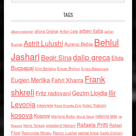
TAGS
arben llalla
alfons Grishaj
Anton Cefa
asllan
albano kolonjari
Behlul
Astrit Lulushi
Aurenc Bebja
Bushati
Jashari
dalip greca
Beqir Sina
Elida
Buçpapaj
Enver Bytyci
Elmi Berisha
Ermira Babamusta
Frank
Eugjen Merlika
Fahri Xharra
shkreli
Ilir
Gezim Llojdia
Fritz radovani
Levonja
Interviste
Kolec Traboini
Keze Kozeta Zylo
kosova
Kosove
nderroi jete
Marjana Bulku
ne
Murat Gecaj
Rafaela Prifti
Rafael
Nene Tereza
Kosove
presidenti Nishani
Floqi
Raimonda Moisiu
Ramiz Lushaj
reshat kripa
Sadik Elshani