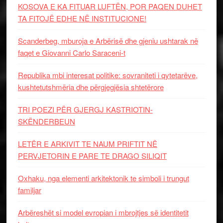
KOSOVA E KA FITUAR LUFTËN, POR PAQEN DUHET
TA FITOJË EDHE NË INSTITUCIONE!
Scanderbeg, mburoja e Arbërisë dhe gjeniu ushtarak në
faqet e Giovanni Carlo Saraceni-t
Republika mbi interesat politike: sovraniteti i qytetarëve,
kushtetutshmëria dhe përgjegjësia shtetërore
TRI POEZI PËR GJERGJ KASTRIOTIN-
SKËNDERBEUN
LETËR E ARKIVIT TE NAUM PRIFTIT NË
PERVJETORIN E PARE TE DRAGO SILIQIT
Oxhaku, nga elementi arkitektonik te simboli i trungut
familjar
Arbëreshët si model evropian i mbrojtjes së identitetit