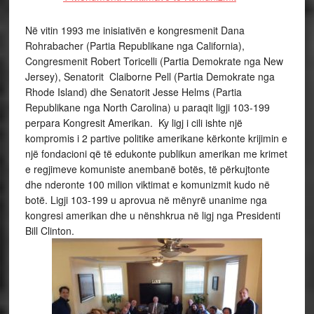
Në vitin 1993 me inisiativën e kongresmenit Dana
Rohrabacher (Partia Republikane nga California),
Congresmenit Robert Toricelli (Partia Demokrate nga New
Jersey), Senatorit Claiborne Pell (Partia Demokrate nga
Rhode Island) dhe Senatorit Jesse Helms (Partia
Republikane nga North Carolina) u paraqit ligji 103-199
perpara Kongresit Amerikan. Ky ligj i cili ishte një
kompromis i 2 partive politike amerikane kërkonte krijimin e
një fondacioni që të edukonte publikun amerikan me krimet
e regjimeve komuniste anembanë botës, të përkujtonte
dhe nderonte 100 milion viktimat e komunizmit kudo në
botë. Ligji 103-199 u aprovua në mënyrë unanime nga
kongresi amerikan dhe u nënshkrua në ligj nga Presidenti
Bill Clinton.