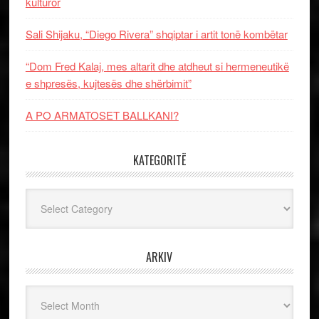
kulturor
Sali Shijaku, “Diego Rivera” shqiptar i artit tonë kombëtar
“Dom Fred Kalaj, mes altarit dhe atdheut si hermeneutikë
e shpresës, kujtesës dhe shërbimit”
A PO ARMATOSET BALLKANI?
KATEGORITË
Kategoritë
ARKIV
Arkiv