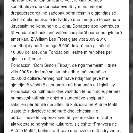
kontributeve dhe donacioneve të tyre, ndihmojnë
drejtëpërsëdrejti,në sadopak përmirësimin e gjendjes së
vështirë ekonomike të individëve dhe familjeve të caktuara
,kryesisht në Komunēn e Ulqinit. Donatorë apo kontribues
të Fondacionit,nuk janë vetëm shqiptarët por edhe qytetarë
amerikan. Z.William Lee Frost gjatë vitit 2009-2010
kontriboj dy herë me nga 5,000 dollarë, pra gjithësejt
10,000 dollarë, dhe Fondacioni i është mirënjohës për
gjestin e tij bujar.
Fondacioni “Dom Simon Filipaj”, që nga themelimi i tij në
vitin 2005 e deri më sot ka mbledhur më shumë se
250,000 dollarë.Përveç ndihmave ndaj familjeve me
gjendje të vështirë ekonomike në Komunën e Ulqinit, ky
Fondacion ka ndihmuar dhe vazhdon të ndihmojë, përmes
bursave,shkollimin e dhjetra studentëve shqiptarë ,
shkollën për fëmijë me aftësi të kufizuara në Anë të Malit
,raste të individëve të sëmurë dhe lehtësimin e
përballimeve të shpenzimeve të tyre mjekësore si dhe
aktivietete të ndryshme kulturore, siç është “Pranvera në
Anë të Malit “, botimin e librave dhe revista e të ndryshme ,