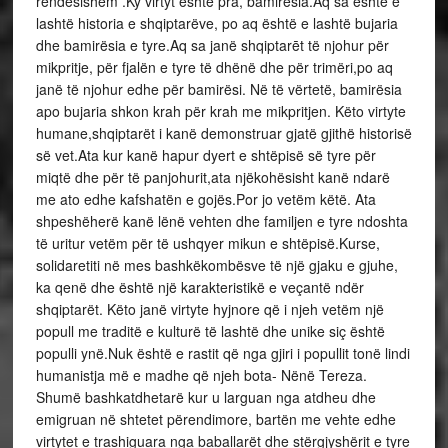
rëndësishëm .Ky virtyt është pra, bamirësia.Aq sa është e
lashtë historia e shqiptarëve, po aq është e lashtë bujaria
dhe bamirësia e tyre.Aq sa janë shqiptarēt të njohur për
mikpritje, për fjalën e tyre të dhënë dhe për trimëri,po aq
janë të njohur edhe për bamirësi. Në të vërtetë, bamirësia
apo bujaria shkon krah për krah me mikpritjen. Këto virtyte
humane,shqiptarët i kanë demonstruar gjatë gjithë historisë
së vet.Ata kur kanë hapur dyert e shtëpisë së tyre për
miqtë dhe për të panjohurit,ata njëkohësisht kanë ndarë
me ato edhe kafshatën e gojës.Por jo vetëm këtë. Ata
shpeshëherë kanë lënë vehten dhe familjen e tyre ndoshta
të uritur vetëm për të ushqyer mikun e shtëpisë.Kurse,
solidaretiti në mes bashkëkombësve të një gjaku e gjuhe,
ka qenë dhe është një karakteristikë e veçantë ndër
shqiptarët. Këto janë virtyte hyjnore që i njeh vetëm një
popull me traditë e kulturë të lashtë dhe unike siç është
populli ynë.Nuk është e rastit që nga gjiri i popullit tonë lindi
humanistja më e madhe që njeh bota- Nënë Tereza.
Shumë bashkatdhetarë kur u larguan nga atdheu dhe
emigruan në shtetet përendimore, bartën me vehte edhe
virtytet e trashiguara nga baballarët dhe stërgjyshërit e tyre