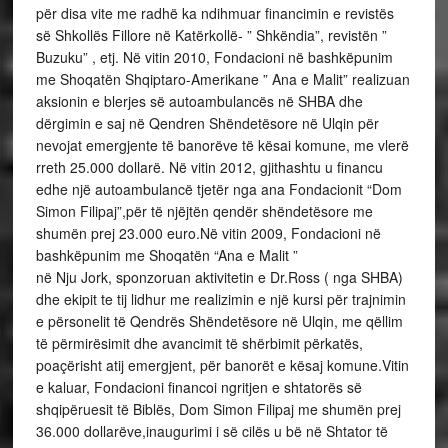
për disa vite me radhë ka ndihmuar financimin e revistës
së Shkollës Fillore në Katërkollë- ” Shkëndia”, revistën ”
Buzuku” , etj. Në vitin 2010, Fondacioni në bashkëpunim
me Shoqatën Shqiptaro-Amerikane ” Ana e Malit” realizuan
aksionin e blerjes së autoambulancës në SHBA dhe
dërgimin e saj në Qendren Shëndetësore në Ulqin për
nevojat emergjente të banorëve të kësai komune, me vlerë
rreth 25.000 dollarë. Në vitin 2012, gjithashtu u financu
edhe një autoambulancë tjetër nga ana Fondacionit “Dom
Simon Filipaj”,për të njëjtën qendër shëndetësore me
shumën prej 23.000 euro.Në vitin 2009, Fondacioni në
bashkëpunim me Shoqatën “Ana e Malit ”
në Nju Jork, sponzoruan aktivitetin e Dr.Ross ( nga SHBA)
dhe ekipit te tij lidhur me realizimin e një kursi për trajnimin
e përsonelit të Qendrës Shëndetësore në Ulqin, me qëllim
të përmirësimit dhe avancimit të shërbimit përkatës,
poaçërisht atij emergjent, për banorët e kësaj komune.Vitin
e kaluar, Fondacioni financoi ngritjen e shtatorës së
shqipëruesit të Biblës, Dom Simon Filipaj me shumën prej
36.000 dollarëve,inaugurimi i së cilës u bë në Shtator të