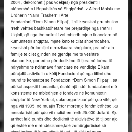
2004 , dekorohet ( pas vdekjes) nga presidenti i
atëhershëm i Republikës së Shqipërisë, z.Alfred Moisiu me
Urdhërin “Naim Frashëri” i Artë.
Fondacioni “Dom Simon Filipaj”, i cili kryesisht grumbullon
rreth vehtes bashkatdhetarë me prejardhje nga rrethi i
Ulqinit, që nga themelimi i vet,mbledh mjete financiare në
kumunitetin shqiptar, mjete këto të cilat shpërndahen,
kryesisht për familjet e rrezikuara shqiptare, pra për ato
familje të cilët gjinden në gjendje më të vështirë
ekonomike, por edhe për dedikime të tjera në forma të
ndryshme të ndihmave financiare në vendlidje.E kam
përcjellë aktivitetin e këtij Fondacioni që nga fillimi dhe
mund të konstatoi se Fondacioni “Dom Simon Filipaj” , sa i
përket aspektit humanitar, është një ndër fondacionet më
konsistente në mbledhjen e fondeve në komunitetin
shqiptar të New York-ut, duke organizuar për çdo vitë, që
nga viti 1995, në muajin Tetor mbrëmje fondmledhëse ,ku
mesatarisht,për çdo vit mblidhen rreth 25.000 dollarë. Kjo
arrihet falë punës dhe dedikimit të aktivistëve të tij,por ajo
që është më e rëndësishme,falë zemërgjerësisë së
pjesëtarëve të kumunitetit të vet , të cilët përmes