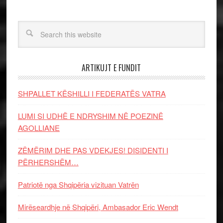
ARTIKUJT E FUNDIT
SHPALLET KËSHILLI I FEDERATËS VATRA
LUMI SI UDHË E NDRYSHIM NË POEZINË
AGOLLIANE
ZËMËRIM DHE PAS VDEKJES! DISIDENTI I
PËRHERSHËM…
Patriotë nga Shqipëria vizituan Vatrën
Mirëseardhje në Shqipëri, Ambasador Eric Wendt