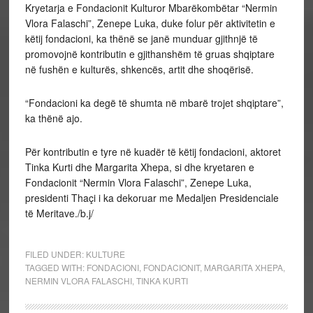
Kryetarja e Fondacionit Kulturor Mbarëkombëtar “Nermin
Vlora Falaschi”, Zenepe Luka, duke folur për aktivitetin e
këtij fondacioni, ka thënë se janë munduar gjithnjë të
promovojnë kontributin e gjithanshëm të gruas shqiptare
në fushën e kulturës, shkencës, artit dhe shoqërisë.
“Fondacioni ka degë të shumta në mbarë trojet shqiptare”,
ka thënë ajo.
Për kontributin e tyre në kuadër të këtij fondacioni, aktoret
Tinka Kurti dhe Margarita Xhepa, si dhe kryetaren e
Fondacionit “Nermin Vlora Falaschi”, Zenepe Luka,
presidenti Thaçi i ka dekoruar me Medaljen Presidenciale
të Meritave./b.j/
FILED UNDER:
KULTURE
TAGGED WITH:
FONDACIONI
,
FONDACIONIT
,
MARGARITA XHEPA
,
NERMIN VLORA FALASCHI
,
TINKA KURTI