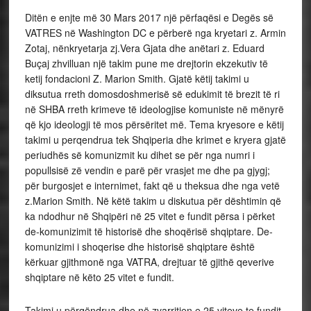
Ditën e enjte më 30 Mars 2017 një përfaqësi e Degës së
VATRES në Washington DC e përberë nga kryetari z. Armin
Zotaj, nënkryetarja zj.Vera Gjata dhe anëtari z. Eduard
Buçaj zhvilluan një takim pune me drejtorin ekzekutiv të
ketij fondacioni Z. Marion Smith. Gjatë këtij takimi u
diksutua rreth domosdoshmerisë së edukimit të brezit të ri
në SHBA rreth krimeve të ideologjise komuniste në mënyrë
që kjo ideologji të mos përsëritet më. Tema kryesore e këtij
takimi u perqendrua tek Shqiperia dhe krimet e kryera gjatë
periudhës së komunizmit ku dihet se për nga numri i
popullsisë zë vendin e parë për vrasjet me dhe pa gjygj;
për burgosjet e internimet, fakt që u theksua dhe nga vetë
z.Marion Smith. Në këtë takim u diskutua për dështimin që
ka ndodhur në Shqipëri në 25 vitet e fundit përsa i përket
de-komunizimit të historisë dhe shoqërisë shqiptare. De-
komunizimi i shoqerise dhe historisë shqiptare është
kërkuar gjithmonë nga VATRA, drejtuar të gjithë qeverive
shqiptare në këto 25 vitet e fundit.
Takimi u përqëndrua dhe në zvarritjen e 25 viteve te fundit