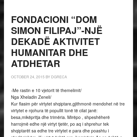
FONDACIONI “DOM
SIMON FILIPAJ”-NJË
DEKADË AKTIVITET
HUMANITAR DHE
ATDHETAR
OCTOBER 24, 2015
BY
DGRECA
-Me rastin e 10 vjetorit të themelimit/
Nga Xheladin Zeneli/
Kur flasim për virtytet shqiptare,gjithmonē mendohet në tre
virtytet e njohura të popullit tonë të cilat janë:
besa,mikëpritja dhe trimëria. Mirëpo , shpeshëherë
harrojmë edhe një virtyt tjetër, po aq i shprehur tek
shqiptarët sa edhe tre virtytet e para dhe poashtu i