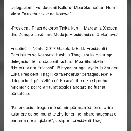
Delegacioni i Fondacionit Kulturor Mbarëkombëtar “Nermin
Vlora Falaschi” vizitë në Kosovë/
-Presidenti Thaçi dekoron Tinka Kurtin, Margarita Xhepën
dhe Zenepe Lukën me Medalje Presidenciale të Meritave/
Prishtinë, 1 Nëntor 2017-Gazeta DIELLI/ Presidenti i
Republikës së Kosovës, Hashim Thaçi, sot ka pritur një
delegacion të Fondacionit Kulturor Mbarëkombëtar
“Nermin Vlora Falaschi”, të kryesuar nga kryetarja Zenepe
Luka.Presidenti Thaçi i ka falënderuar përfaqësueset e
delegacionit për vizitën në Kosovë dhe u ka shprehur
mirënjohje për të arriturat secilës anëtare në fushat
përkatëse.
“Ky fondacion tregon më së miri për marrëdhëniet e lira
kulturore që sot mund të zhvillohen në mbarë hapësirat e
banuara me shqiptarë”, u shpreh presidenti Thaçi.