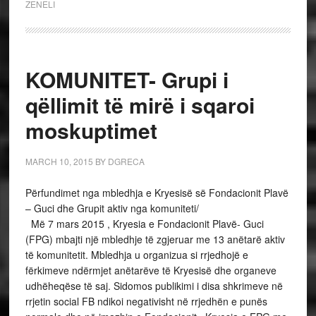
ZENELI
KOMUNITET- Grupi i
qëllimit të mirë i sqaroi
moskuptimet
MARCH 10, 2015
BY
DGRECA
Përfundimet nga mbledhja e Kryesisë së Fondacionit Plavë
– Guci dhe Grupit aktiv nga komuniteti/
Më 7 mars 2015 , Kryesia e Fondacionit Plavë- Guci
(FPG) mbajti një mbledhje të zgjeruar me 13 anëtarë aktiv
të komunitetit. Mbledhja u organizua si rrjedhojë e
fërkimeve ndërmjet anëtarëve të Kryesisë dhe organeve
udhëheqëse të saj. Sidomos publikimi i disa shkrimeve në
rrjetin social FB ndikoi negativisht në rrjedhën e punës