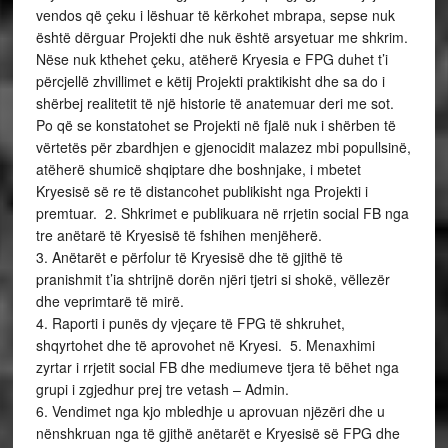
vendos që çeku i lëshuar të kërkohet mbrapa, sepse nuk
është dërguar Projekti dhe nuk është arsyetuar me shkrim.
Nëse nuk kthehet çeku, atëherë Kryesia e FPG duhet t’i
përcjellë zhvillimet e këtij Projekti praktikisht dhe sa do i
shërbej realitetit të një historie të anatemuar deri me sot.
Po që se konstatohet se Projekti në fjalë nuk i shërben të
vërtetës për zbardhjen e gjenocidit malazez mbi popullsinë,
atëherë shumicë shqiptare dhe boshnjake, i mbetet
Kryesisë së re të distancohet publikisht nga Projekti i
premtuar. 2. Shkrimet e publikuara në rrjetin social FB nga
tre anëtarë të Kryesisë të fshihen menjëherë.
3. Anëtarët e përfolur të Kryesisë dhe të gjithë të
pranishmit t’ia shtrijnë dorën njëri tjetri si shokë, vëllezër
dhe veprimtarë të mirë.
4. Raporti i punës dy vjeçare të FPG të shkruhet,
shqyrtohet dhe të aprovohet në Kryesi. 5. Menaxhimi
zyrtar i rrjetit social FB dhe mediumeve tjera të bëhet nga
grupi i zgjedhur prej tre vetash – Admin.
6. Vendimet nga kjo mbledhje u aprovuan njëzëri dhe u
nënshkruan nga të gjithë anëtarët e Kryesisë së FPG dhe