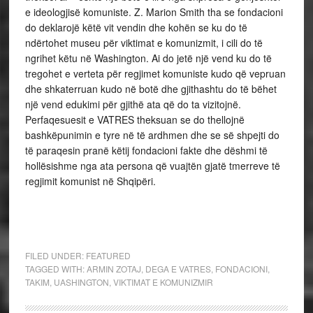
e ideologjisë komuniste. Z. Marion Smith tha se fondacioni
do deklarojë këtë vit vendin dhe kohën se ku do të
ndërtohet museu për viktimat e komunizmit, i cili do të
ngrihet këtu në Washington. Ai do jetë një vend ku do të
tregohet e verteta për regjimet komuniste kudo që vepruan
dhe shkaterruan kudo në botë dhe gjithashtu do të bëhet
një vend edukimi për gjithë ata që do ta vizitojnë.
Perfaqesuesit e VATRES theksuan se do thellojnë
bashkëpunimin e tyre në të ardhmen dhe se së shpejti do
të paraqesin pranë këtij fondacioni fakte dhe dëshmi të
hollësishme nga ata persona që vuajtën gjatë tmerreve të
regjimit komunist në Shqipëri.
FILED UNDER:
FEATURED
TAGGED WITH:
ARMIN ZOTAJ
,
DEGA E VATRES
,
FONDACIONI
,
TAKIM
,
UASHINGTON
,
VIKTIMAT E KOMUNIZMIR