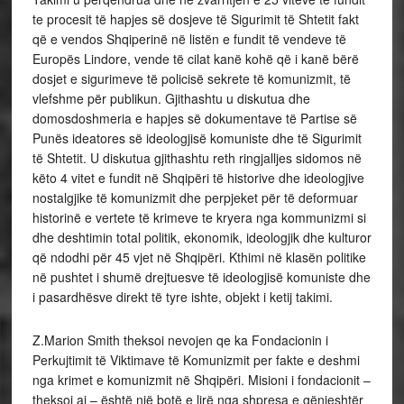
te procesit të hapjes së dosjeve të Sigurimit të Shtetit fakt
që e vendos Shqiperinë në listën e fundit të vendeve të
Europës Lindore, vende të cilat kanë kohë që i kanë bërë
dosjet e sigurimeve të policisë sekrete të komunizmit, të
vlefshme për publikun. Gjithashtu u diskutua dhe
domosdoshmeria e hapjes së dokumentave të Partise së
Punës ideatores së ideologjisë komuniste dhe të Sigurimit
të Shtetit. U diskutua gjithashtu reth ringjalljes sidomos në
këto 4 vitet e fundit në Shqipëri të historive dhe ideologjive
nostalgjike të komunizmit dhe perpjeket për të deformuar
historinë e vertete të krimeve te kryera nga kommunizmi si
dhe deshtimin total politik, ekonomik, ideologjik dhe kulturor
që ndodhi për 45 vjet në Shqipëri. Kthimi në klasën politike
në pushtet i shumë drejtuesve të ideologjisë komuniste dhe
i pasardhësve direkt të tyre ishte, objekt i ketij takimi.
Z.Marion Smith theksoi nevojen qe ka Fondacionin i
Perkujtimit të Viktimave të Komunizmit per fakte e deshmi
nga krimet e komunizmit në Shqipëri. Misioni i fondacionit –
theksoi ai – është një botë e lirë nga shpresa e gënjeshtër