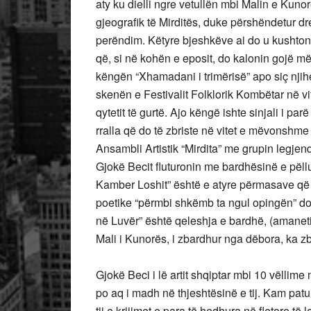
aty ku dielli ngre vetullën mbi Malin e Kuno
gjeografik të Mirditës, duke përshëndetur d
perëndim. Këtyre bjeshkëve ai do u kushtonte
që, si në kohën e eposit, do kalonin gojë 
këngën “Xhamadani i trimërisë” apo siç njih
skenën e Festivalit Folklorik Kombëtar në v
qytetit të gurtë. Ajo këngë ishte sinjali i pa
rralla që do të zbriste në vitet e mëvonsh
Ansambli Artistik “Mirdita” me grupin legjenda
Gjokë Becit fluturonin me bardhësinë e pël
Kamber Loshit” është e atyre përmasave që 
poetike “përmbi shkëmb ta ngul opingën” do t
në Luvër” është qeleshja e bardhë, (amaneti 
Mali i Kunorës, i zbardhur nga dëbora, ka zbr
Gjokë Beci i lë artit shqiptar mbi 10 vëllime 
po aq i madh në thjeshtësinë e tij. Kam patur 
tij e krijimet e para të hedhura në fletore të 