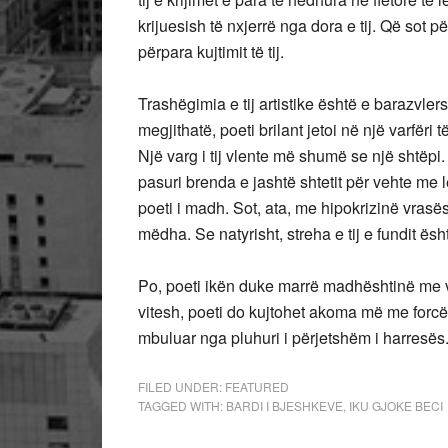
krijuesish të nxjerrë nga dora e tij. Që so
përpara kujtimit të tij.
Trashëgimia e tij artistike është e barazvl
megjithatë, poeti brilant jetoi në një varfëri
Një varg i tij vlente më shumë se një shtëpi.
pasuri brenda e jashtë shtetit për vehte me l
poeti i madh. Sot, ata, me hipokrizinë vrasës
mëdha. Se natyrisht, streha e tij e fundit ë
Po, poeti ikën duke marrë madhështinë me v
vitesh, poeti do kujtohet akoma më me forcë
mbuluar nga pluhuri i përjetshëm i harresës
FILED UNDER:
FEATURED
TAGGED WITH:
BARDI I BJESHKEVE
,
IKU GJOKE BECI