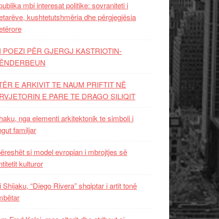
ublika mbi interesat politike: sovraniteti i
etarëve, kushtetutshmëria dhe përgjegjësia
etërore
I POEZI PËR GJERGJ KASTRIOTIN-
ËNDERBEUN
TËR E ARKIVIT TE NAUM PRIFTIT NË
RVJETORIN E PARE TE DRAGO SILIQIT
aku, nga elementi arkitektonik te simboli i
ngut familjar
ëreshët si model evropian i mbrojtjes së
titetit kulturor
i Shijaku, “Diego Rivera” shqiptar i artit tonë
mbëtar