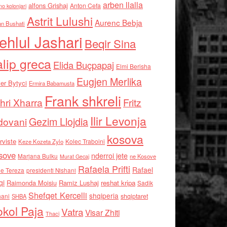
arben llalla
alfons Grishaj
Anton Cefa
no kolonjari
Astrit Lulushi
Aurenc Bebja
an Bushati
ehlul Jashari
Beqir Sina
alip greca
Elida Buçpapaj
Elmi Berisha
Eugjen Merlika
er Bytyci
Ermira Babamusta
Frank shkreli
hri Xharra
Fritz
Ilir Levonja
Gezim Llojdia
dovani
kosova
rviste
Kolec Traboini
Keze Kozeta Zylo
sove
nderroi jete
Marjana Bulku
ne Kosove
Murat Gecaj
Rafaela Prifti
Rafael
e Tereza
presidenti Nishani
qi
Raimonda Moisiu
Ramiz Lushaj
reshat kripa
Sadik
Shefqet Kercelli
shqiperia
hani
shqiptaret
SHBA
kol Paja
Vatra
Visar Zhiti
Thaci