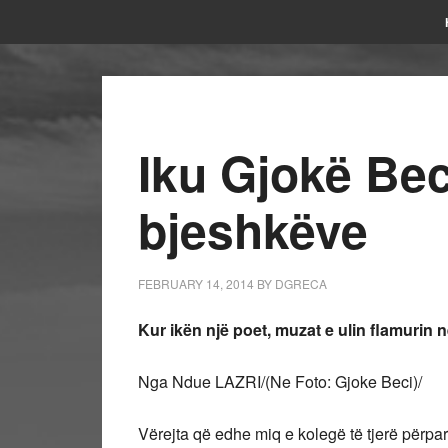
Iku Gjokë Beci
bjeshkëve
FEBRUARY 14, 2014
BY
DGRECA
Kur ikën një poet, muzat e ulin flamurin 
Nga Ndue LAZRI/(Ne Foto: Gjoke Beci)/
Vërejta që edhe miq e kolegë të tjerë përpa