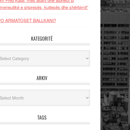
m Fred Kalaj, mes altarit dhe atdheut si
meneutikë e shpresës, kujtesës dhe shërbimit”
PO ARMATOSET BALLKANI?
KATEGORITË
egoritë
ARKIV
iv
TAGS