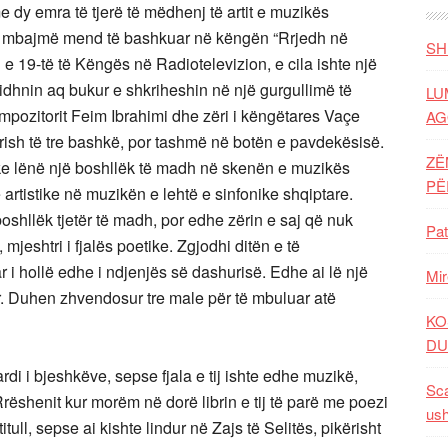
 dy emra të tjerë të mëdhenj të artit e muzikës
 I mbajmë mend të bashkuar në këngën “Rrjedh në
SH
n e 19-të të Këngës në Radiotelevizion, e cila ishte një
rridhnin aq bukur e shkriheshin në një gurgullimë të
LU
ompozitorit Feim Ibrahimi dhe zëri i këngëtares Vaçe
AG
ërish të tre bashkë, por tashmë në botën e pavdekësisë.
ZË
duke lënë një boshllëk të madh në skenën e muzikës
P
artistike në muzikën e lehtë e sinfonike shqiptare.
oshllëk tjetër të madh, por edhe zërin e saj që nuk
Pat
mjeshtri i fjalës poetike. Zgjodhi ditën e të
r i hollë edhe i ndjenjës së dashurisë. Edhe ai lë një
Mir
ar. Duhen zhvendosur tre male për të mbuluar atë
KO
DU
di i bjeshkëve, sepse fjala e tij ishte edhe muzikë,
Sca
rëshenit kur morëm në dorë librin e tij të parë me poezi
ush
tull, sepse ai kishte lindur në Zajs të Selitës, pikërisht