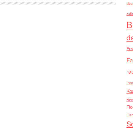
alba
asll
B
d
Env
Fa
ra
Inte
Ko
Nen
Flo
Els
So