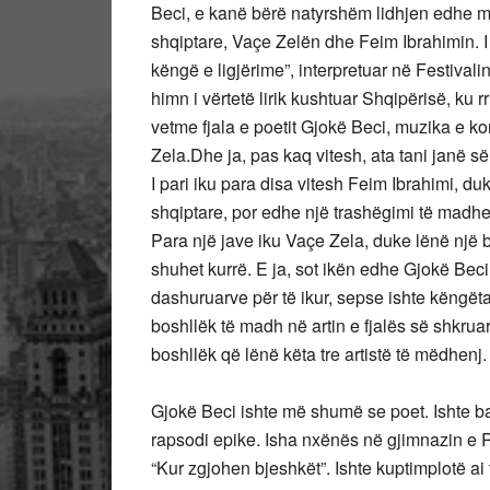
Beci, e kanë bërë natyrshëm lidhjen edhe me
shqiptare, Vaçe Zelën dhe Feim Ibrahimin.
këngë e ligjërime”, interpretuar në Festivali
himn i vërtetë lirik kushtuar Shqipërisë, ku 
vetme fjala e poetit Gjokë Beci, muzika e k
Zela.
Dhe ja, pas kaq vitesh, ata tani janë s
I pari iku para disa vitesh Feim Ibrahimi, 
shqiptare, por edhe një trashëgimi të madhe 
Para një jave iku Vaçe Zela, duke lënë një b
shuhet kurrë. E ja, sot ikën edhe Gjokë Beci, 
dashuruarve për të ikur, sepse ishte këngëta
boshllëk të madh në artin e fjalës së shkru
boshllëk që lënë këta tre artistë të mëdhenj.
Gjokë Beci ishte më shumë se poet. Ishte bar
rapsodi epike. Isha nxënës në gjimnazin e R
“Kur zgjohen bjeshkët”. Ishte kuptimplotë ai ti