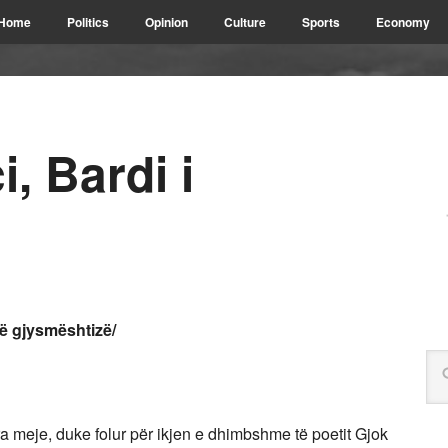
Home
Politics
Opinion
Culture
Sports
Economy
, Bardi i
në gjysmështizë/
ra meje, duke folur për ikjen e dhimbshme të poetit Gjok