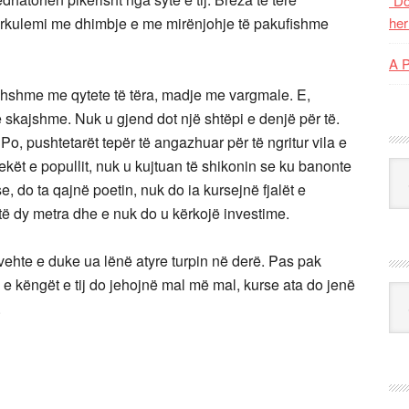
“Do
t përkulemi me dhimbje e me mirënjohje të pakufishme
her
A 
ershshme me qytete të tëra, madje me vargmale. E,
 të skajshme. Nuk u gjend dot një shtëpi e denjë për të.
 Po, pushtetarët tepër të angazhuar për të ngritur vila e
ekët e popullit, nuk u kujtuan të shikonin se ku banonte
Kat
e, do ta qajnë poetin, nuk do ia kursejnë fjalët e
shtë dy metra dhe e nuk do u kërkojë investime.
ehte e duke ua lënë atyre turpin në derë. Pas pak
 e këngët e tij do jehojnë mal më mal, kurse ata do jenë
Ark
.