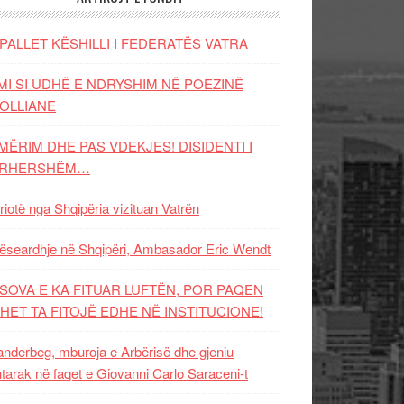
PALLET KËSHILLI I FEDERATËS VATRA
MI SI UDHË E NDRYSHIM NË POEZINË
OLLIANE
MËRIM DHE PAS VDEKJES! DISIDENTI I
ËRHERSHËM…
riotë nga Shqipëria vizituan Vatrën
ëseardhje në Shqipëri, Ambasador Eric Wendt
SOVA E KA FITUAR LUFTËN, POR PAQEN
HET TA FITOJË EDHE NË INSTITUCIONE!
nderbeg, mburoja e Arbërisë dhe gjeniu
tarak në faqet e Giovanni Carlo Saraceni-t