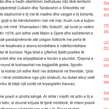
rës dhe e hedh vështrimin ledhatues mbi tërë territorin
Rep
rejtpërdrejt Cukalin dhe Taraboshin e Shkodrës në
qyt
 dashurinë e tij më të madhe dhe vargjet e tij brilante,
sht
më gojë e do këndoheshin mal më mal. Kush nuk e kujton
TR
ej më mirë “Xhamadani i Mic Sokolit”, që tundi jo vetëm
SK
itin 1978, por edhe vetë Malin e Gjerë dhe kalldrëmet e
rë që paralajmëronte atë uragan folklorik me perla të
LE
me në fesativale e skena kombëtare e ndërkombëtare
PE
r të burrave. Nga telat e çiftelive fjalët poetike të
lumbit dhe me shpejtësinë e forcën e plumbit. “Dasma e
Oxh
mund të krahasohet me tragjeditë greke, figurën
tru
a kishte zili edhe Akili me dobësinë në thembër, “plisi
Arb
i lënë mirditorëve nga çdo shekull), ku duket sikur vetë
iden
itur të bëjë një vizitë në kryeqytetin francez.
Sal
me poezi e qindra këngë. Ai ishte i madh në artin e tij e
ko
fatin, si shumë krijues të tjerë mirditorë, të rritem pranë
ledhatohen pikërisht nga sytë e tij. Breza të tërë