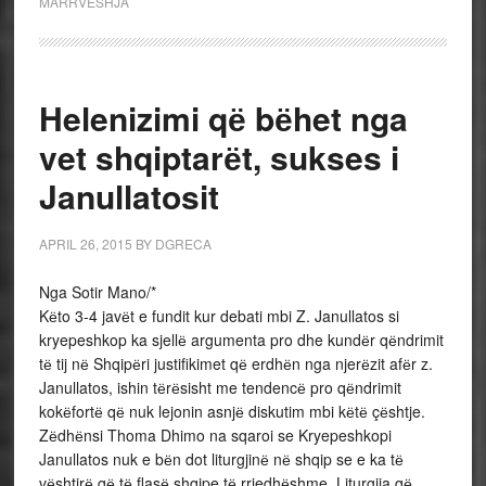
MARRVESHJA
Helenizimi qё bёhet nga
vet shqiptarёt, sukses i
Janullatosit
APRIL 26, 2015
BY
DGRECA
Nga Sotir Mano/*
Kёto 3-4 javёt e fundit kur debati mbi Z. Janullatos si
kryepeshkop ka sjellё argumenta pro dhe kundёr qёndrimit
tё tij nё Shqipёri justifikimet qё erdhёn nga njerёzit afёr z.
Janullatos, ishin tёrёsisht me tendencё pro qёndrimit
kokёfortё qё nuk lejonin asnjё diskutim mbi kёtё çёshtje.
Zёdhёnsi Thoma Dhimo na sqaroi se Kryepeshkopi
Janullatos nuk e bёn dot liturgjinё nё shqip se e ka tё
vёshtirё qё tё flasё shqipe tё rrjedhёshme. Liturgjia qё