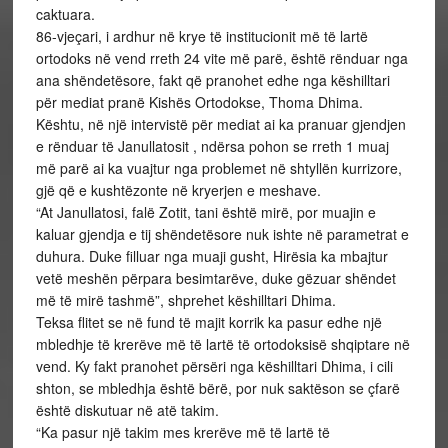
caktuara.
86­-vjeçari, i ardhur në krye të institucionit më të lartë
ortodoks në vend rreth 24 vite më parë, është rënduar nga
ana shëndetësore, fakt që pranohet edhe nga këshilltari
për mediat pranë Kishës Ortodokse, Thoma Dhima.
Kështu, në një intervistë për mediat ai ka pranuar gjendjen
e rënduar të Janullatosit , ndërsa pohon se rreth 1 muaj
më parë ai ka vuajtur nga problemet në shtyllën kurrizore,
gjë që e kushtëzonte në kryerjen e meshave.
“At Janullatosi, falë Zotit, tani është mirë, por muajin e
kaluar gjendja e tij shëndetësore nuk ishte në parametrat e
duhura. Duke filluar nga muaji gusht, Hirësia ka mbajtur
vetë meshën përpara besimtarëve, duke gëzuar shëndet
më të mirë tashmë”, shprehet këshilltari Dhima.
Teksa flitet se në fund të majit korrik ka pasur edhe një
mbledhje të krerëve më të lartë të ortodoksisë shqiptare në
vend. Ky fakt pranohet përsëri nga këshilltari Dhima, i cili
shton, se mbledhja është bërë, por nuk saktëson se çfarë
është diskutuar në atë takim.
“Ka pasur një takim mes krerëve më të lartë të