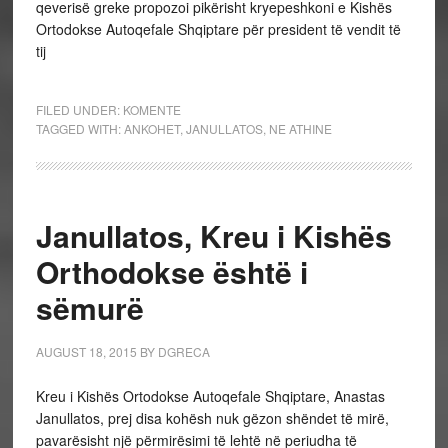
qeverisë greke propozoi pikërisht kryepeshkoni e Kishës
Ortodokse Autoqefale Shqiptare për president të vendit të
tij
FILED UNDER:
KOMENTE
TAGGED WITH:
ANKOHET
,
JANULLATOS
,
NE ATHINE
Janullatos, Kreu i Kishës
Orthodokse është i
sëmurë
AUGUST 18, 2015
BY
DGRECA
Kreu i Kishës Ortodokse Autoqefale Shqiptare, Anastas
Janullatos, prej disa kohësh nuk gëzon shëndet të mirë,
pavarësisht një përmirësimi të lehtë në periudha të