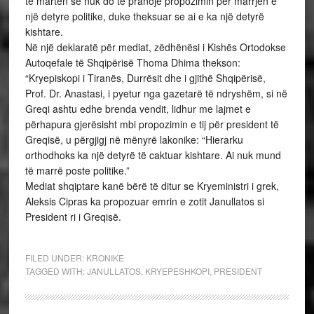
të martën se nuk do të pranojë propozimin për marrjen e
një detyre politike, duke theksuar se ai e ka një detyrë
kishtare.
Në një deklaratë për mediat, zëdhënësi i Kishës Ortodokse
Autoqefale të Shqipërisë Thoma Dhima thekson:
“Kryepiskopi i Tiranës, Durrësit dhe i gjithë Shqipërisë,
Prof. Dr. Anastasi, i pyetur nga gazetarë të ndryshëm, si në
Greqi ashtu edhe brenda vendit, lidhur me lajmet e
përhapura gjerësisht mbi propozimin e tij për president të
Greqisë, u përgjigj në mënyrë lakonike: “Hierarku
orthodhoks ka një detyrë të caktuar kishtare. Ai nuk mund
të marrë poste politike.”
Mediat shqiptare kanë bërë të ditur se Kryeministri i grek,
Aleksis Cipras ka propozuar emrin e zotit Janullatos si
President ri i Greqisë.
FILED UNDER:
KRONIKE
TAGGED WITH:
JANULLATOS
,
KRYEPESHKOPI
,
PRESIDENT