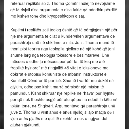
referuar replikёs sё z. Thoma Çomёni ndiej tё nevojshme
qё tё risjell disa argumenta e disa faktё qё ndodhin pёrditё
me kishёn tonё dhe kryepeshkopin e saj.
Kuptimi i replikës zoti teolog është që të përgjigjesh një për
një me argumenta të cilat u kundërvihen argumentave që
parashtroja unë në shkrimet e mia. Ju z. Thoma mund të
thoni plot teorira nga teologjia qiellore në një kohë që jeni
shumë larg nga teologjia tokësore e besimtarëve. Unë
mësues e edhe ju mësues por për fat të keq me atë
“replikë hyjnore” më ringjallët 45 vitet e leksioneve me
dokrrat e utopisё komuniste që mbanin instruktorët e
Komitetit Qëndror të partisë. Shumë i varfër mu dukët nё
gjykim, edhe pse kishit marrë përsipër një mision të
pamundur. Kishit shkruar një replikë në “hava” pёr hyjnitё
por që nuk thoshte asgjë për ato që po na ndodhin kёtu nё
tokёn tonё, nё Shqipёri. Argumentave qё parashtroja unё
juve z. Thoma u vinit anёs e anёs njёlloj si ajo macja qё i
vjen anёs pjatёs me qull tё nxehtё e nuk e ngjyen dot
gjuhёn gjёkundi.