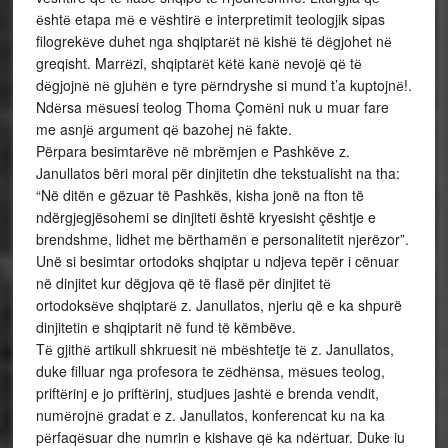
ёshtё etapa mё e vёshtirё e interpretimit teologjik sipas
filogrekёve duhet nga shqiptarёt nё kishё tё dёgjohet nё
greqisht. Marrёzi, shqiptarёt kёtё kanё nevojё qё tё
dёgjojnё nё gjuhёn e tyre pёrndryshe si mund t’a kuptojnё!.
Ndёrsa mёsuesi teolog Thoma Çomёni nuk u muar fare
me asnjё argument qё bazohej nё fakte.
Përpara besimtarëve në mbrëmjen e Pashkëve z.
Janullatos bëri moral për dinjitetin dhe tekstualisht na tha:
“Në ditën e gëzuar të Pashkës, kisha jonë na fton të
ndërgjegjësohemi se dinjiteti është kryesisht çështje e
brendshme, lidhet me bërthamën e personalitetit njerëzor”.
Unë si besimtar ortodoks shqiptar u ndjeva tepër i cënuar
në dinjitet kur dëgjova që të flasë për dinjitet tё
ortodoksёve shqiptarё z. Janullatos, njeriu që e ka shpurë
dinjitetin e shqiptarit në fund të këmbëve.
Tё gjithё artikull shkruesit nё mbёshtetje tё z. Janullatos,
duke filluar nga profesora te zёdhёnsa, mёsues teolog,
priftёrinj e jo priftёrinj, studjues jashtё e brenda vendit,
numёrojnё gradat e z. Janullatos, konferencat ku na ka
pёrfaqёsuar dhe numrin e kishave qё ka ndёrtuar. Duke iu