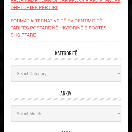
PROF. AHMET QERIQI DHE EPOKA E REZISTENCЁS
DHE LUFTЁS PЁR LIRI!
FORMAT ALTERNATIVE TË EVIDENTIMIT TË
TARIFËS POSTARE NË HISTORINË E POSTËS
SHQIPTARE
KATEGORITË
Kategoritë
ARKIV
Arkiv