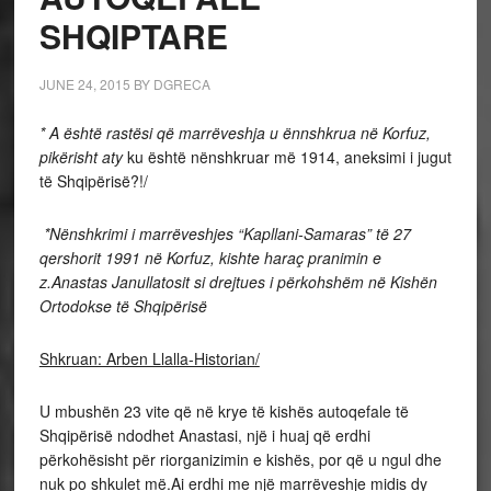
SHQIPTARE
JUNE 24, 2015
BY
DGRECA
* A është rastësi që marrëveshja u ënnshkrua në Korfuz,
pikërisht aty
ku është nënshkruar më 1914, aneksimi i jugut
të Shqipërisë?!/
*Nënshkrimi i marrëveshjes “Kapllani-Samaras” të 27
qershorit 1991 në Korfuz, kishte haraç pranimin e
z.Anastas Janullatosit si drejtues i përkohshëm në Kishën
Ortodokse të Shqipërisë
Shkruan: Arben Llalla-Historian/
U mbushën 23 vite që në krye të kishës autoqefale të
Shqipërisë ndodhet Anastasi, një i huaj që erdhi
përkohësisht për riorganizimin e kishës, por që u ngul dhe
nuk po shkulet më.Ai erdhi me një marrëveshje midis dy