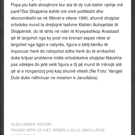
Popa piu kafe shoqërore kur ata të dy nuk kishin njohje më
parë?Sot Shqipëria është më mirë politikisht dhe
ekonomikisht se në fillimet e viteve 1990, shumë shqiptar
ortodoks mund ta drejtojnë tashme Kishën Autoqefale të
Shqipërisë, do të ishte në nder të Kryepeshkop Anastasit
që të largohet nga ky post me krenari sepse nëse ai
largohet nga ligjet e natyrës, figura e këtij kleriku të
imponuar herë do ndriçohet edhe herë do të errësohet
duke krijuar probleme midis ortodoksëve shqiptar.Ndoshta
pas vdekjes do jetë vetë figura e tij që mund të rrënojë atë
që ai e riorganizoj prej kaq shumë vitesh.(Ne Foto: Vangjel
Dule duke ndihmuar ne meshen e Janullatos)
FILED UNDER:
HISTORI
TAGGED WITH:
23 VJET
,
ARBEN LLALLA
,
JANULLATOS
,