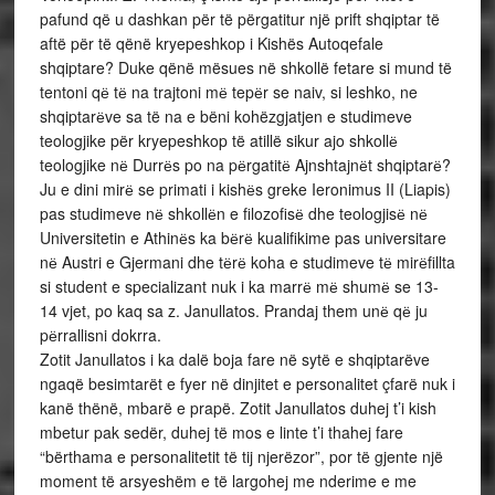
pafund që u dashkan për të përgatitur një prift shqiptar të
aftë për të qënë kryepeshkop i Kishës Autoqefale
shqiptare? Duke qënë mësues në shkollë fetare si mund të
tentoni qё tё na trajtoni mё tepёr se naiv, si leshko, ne
shqiptarёve sa të na e bëni kohëzgjatjen e studimeve
teologjike për kryepeshkop të atillë sikur ajo shkollё
teologjike nё Durrёs po na pёrgatitё Ajnshtajnёt shqiptarё?
Ju e dini mirё se primati i kishёs greke Ieronimus II (Liapis)
pas studimeve nё shkollёn e filozofisё dhe teologjisё nё
Universitetin e Athinёs ka bёrё kualifikime pas universitare
nё Austri e Gjermani dhe tёrё koha e studimeve tё mirёfillta
si student e specializant nuk i ka marrё mё shumё se 13-
14 vjet, po kaq sa z. Janullatos. Prandaj them unё qё ju
pёrrallisni dokrra.
Zotit Janullatos i ka dalë boja fare në sytë e shqiptarëve
ngaqë besimtarët e fyer në dinjitet e personalitet çfarë nuk i
kanë thënë, mbarë e prapë. Zotit Janullatos duhej t’i kish
mbetur pak sedër, duhej të mos e linte t’i thahej fare
“bërthama e personalitetit të tij njerëzor”, por të gjente një
moment të arsyeshëm e të largohej me nderime e me