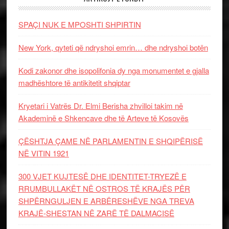
SPAÇI NUK E MPOSHTI SHPIRTIN
New York, qyteti që ndryshoi emrin… dhe ndryshoi botën
Kodi zakonor dhe isopolifonia dy nga monumentet e gjalla
madhështore të antikitetit shqiptar
Kryetari i Vatrës Dr. Elmi Berisha zhvilloi takim në
Akademinë e Shkencave dhe të Arteve të Kosovës
ÇËSHTJA ÇAME NË PARLAMENTIN E SHQIPËRISË
NË VITIN 1921
300 VJET KUJTESË DHE IDENTITET-TRYEZË E
RRUMBULLAKËT NË OSTROS TË KRAJËS PËR
SHPËRNGULJEN E ARBËRESHËVE NGA TREVA
KRAJË-SHESTAN NË ZARË TË DALMACISË