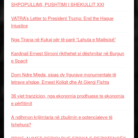
SHPOPULLIMI, PUSHTIMI I SHEKULLIT XXI
VATRA’s Letter to President Trump: End the Hague
Injustice
Nga Tirana në Kukaj për të parë “Lahuta e Malësisë”
Kardinali Ernest Simoni rikthehet si dëshmitar në Burgun
e Spaçit
Dom Ndre Mjeda, sipas dy figurave monumentale të
letrave shqipe, Ernest Koliqit dhe At Gjergj Fishta
36 vjet tranzicion, nga ekonomia prodhuese te ekonomia
e përfitimit
A ndihmon krijimtaria në zbulimin e potencialeve të
fshehura?