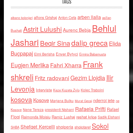
TAGS
arben llalla
alfons Grishaj
Anton Cefa
asllan
albano kolonjari
Behlul
Astrit Lulushi
Aurenc Bebja
Bushati
Jashari
dalip greca
Beqir Sina
Elida
Buçpapaj
Enver Bytyci
Elmi Berisha
Ermira Babamusta
Frank
Eugjen Merlika
Fahri Xharra
shkreli
Ilir
Gezim Llojdia
Fritz radovani
Levonja
Interviste
Kolec Traboini
Keze Kozeta Zylo
kosova
Kosove
nderroi jete
Marjana Bulku
ne
Murat Gecaj
Rafaela Prifti
Rafael
Nene Tereza
Kosove
presidenti Nishani
Floqi
Raimonda Moisiu
Ramiz Lushaj
reshat kripa
Sadik Elshani
Sokol
Shefqet Kercelli
shqiperia
shqiptaret
SHBA