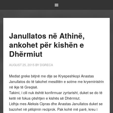
Janullatos në Athinë,
ankohet për kishën e
Dhërmiut
AUGUST 25, 2015
BY
DGRECA
Mediat greke bëjnë me dije se Kryepeshkopi Anastas
Janullatos do të takohet mesditën e sotme me kryeministrin
në ikje të Greqisë.
Takimi, i cili nuk është konfirmuar zyrtarisht, duket se do të
ketë në fokus çështjen e kishës së Dhërmiut.
Lidhja mes Aleksis Cipras dhe Anastas Janullatos duket se
bazohet në pëlqimin reciprok. Pak kohë më parë, kreu i