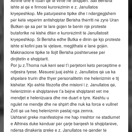
Athinё dhe e ftuan qё tё vinte nё Shqipёri. Sali Berisha
ishte ai qё e firmosi kurorёzimin e z. Janullatos
kryepeshkop. Me paturpёsinё tipike dhe i ndёrgjegjshёm
pёr kёtё vepёrim antishqiptar Berisha thёrriti nё zyrё Uran
Butkёn qё sa pёr tё larё gojёn tё bёnin njё protestё
butaforike nё kishё ditёn e kurorёzimit tё Janullatosit
kryepeshkop. Si Berisha edhe Butka e dinin qё kjo protestё
ishte si kofini pas tё vjelave, megjithatё e lanё gojёn.
Makinacione tipike tё llojit Berisha poshtёruese pёr
dinjitetin e shqiptarit.
Por ju z.Thoma nuk keni sesi t’i pёrjetoni kёto perceptime e
ndjesira fyese. Mёsuesi juaj ёshtё z. Janullatos qё ua ka
shpёlarё trurin dhe thyer personalitetin me helenizmin e tij
kishёtar. Kjo ёshtё filozofia dhe misioni i z. Janullatos qё,
helenizimin e shqiptarёve t’a bёjnё shqiptarёt vet me
mendjet e helenizuara dhe me duart e tyre. Kёshtu u
ngulet nё mendje dhe nё shpirt dhe nuk ka forcё e vullnet
Zoti qё ua heq helenizmin pastaj nga zemra.
Ushtarёt grekё manifestojnё me hap rreshtor nё stadiumet
e Athinёs duke kёnduar pёr çarje barqesh tё shqiptarёve,
ndёrsa dinakёria greke e z. Janullatos nё qёndёr tё