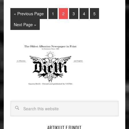
« Previous Page
1
2
3
4
5
Next Page »
ARTIKUJT E FUNDIT