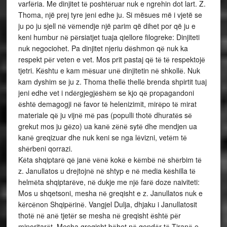
varfёria. Me dinjitet tё poshtёruar nuk e ngrehin dot lart. Z.
Thoma, një prej tyre jeni edhe ju. Si mësues më i vjetë se
ju po ju sjell nё vёmendje një parim që dihet por që ju e
keni humbur nё pёrsiatjet tuaja qiellore filogreke: Dinjiteti
nuk negociohet. Pa dinjitet njeriu dёshmon qё nuk ka
respekt pёr veten e vet. Mos prit pastaj qё tё tё respektojё
tjetri. Kёshtu e kam mёsuar unё dinjitetin nё shkollё. Nuk
kam dyshim se ju z. Thoma thellё thellё brenda shpirtit tuaj
jeni edhe vet i ndёrgjegjёshёm se kjo qё propagandoni
ёshtё demagogji nё favor tё helenizimit, mirёpo tё mirat
materiale qё ju vijnё mё pas (populli thotё dhuratёs sё
grekut mos ju gёzo) ua kanё zёnё sytё dhe mendjen ua
kanё greqizuar dhe nuk keni se nga lёvizni, vetёm tё
shёrbeni qorrazi.
Kёta shqiptarё qё janё vёnё kokё e kёmbё nё shёrbim tё
z. Janullatos u drejtojnё nё shtyp e nё media kёshilla tё
helmёta shqiptarёve, nё dukje me njё farё doze naiviteti:
Mos u shqetsoni, mesha nё greqisht e z. Janullatos nuk e
kёrcёnon Shqipёrinё. Vangjel Dulja, dhjaku i Janullatosit
thotё nё anё tjetёr se mesha nё greqisht ёshtё pёr
minoritarёt. Mesha greqisht bёhet nё qendёr tё Tiranё e