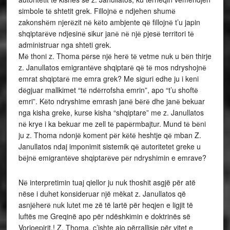
simbole tё shtetit grek. Fillojnё e ndjehen shumё
zakonshёm njerёzit nё kёto ambjente qё fillojnё t’u japin
shqiptarёve ndjesinё sikur janё nё njё pjesё territori tё
administruar nga shteti grek.
Mё thoni z. Thoma pёrse njё herё tё vetme nuk u bёn thirje
z. Janullatos emigrantёve shqiptarё qё tё mos ndryshojnё
emrat shqiptarё me emra grek? Me siguri edhe ju i keni
dёgjuar mallkimet “tё ndёrrofsha emrin”, apo “t’u shoftё
emri”. Kёto ndryshime emrash janё bёrё dhe janё bekuar
nga kisha greke, kurse kisha “shqiptare” me z. Janullatos
nё krye i ka bekuar me zell tё papёrmbajtur. Mund tё bёni
ju z. Thoma ndonjё koment pёr kёtё heshtje qё mban Z.
Janullatos ndaj imponimit sistemik qё autoritetet greke u
bёjnё emigrantёve shqiptarёve pёr ndryshimin e emrave?
Nё interpretimin tuaj qiellor ju nuk thoshit asgjë për atë
nëse i duhet konsideruar një mëkat z. Janullatos që
asnjёherё nuk lutet me zë të lartë për heqjen e ligjit të
luftës me Greqinë apo për ndëshkimin e doktrinës së
Vorioepirit.! Z. Thoma, ç’ishte ajo përrallisje për vitet e