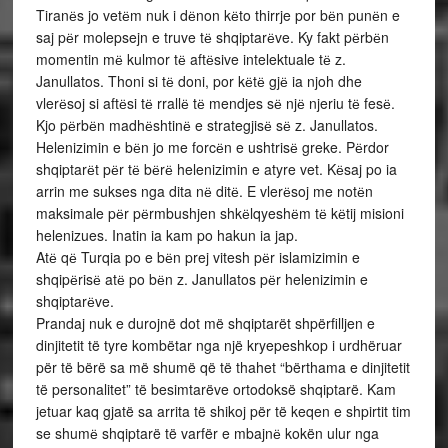
Tiranёs jo vetёm nuk i dёnon kёto thirrje por bёn punёn e
saj pёr molepsejn e truve tё shqiptarёve. Ky fakt pёrbёn
momentin mё kulmor tё aftёsive intelektuale tё z.
Janullatos. Thoni si tё doni, por kёtё gjё ia njoh dhe
vlerёsoj si aftёsi tё rrallё tё mendjes sё njё njeriu tё fesё.
Kjo pёrbёn madhёshtinё e strategjisё sё z. Janullatos.
Helenizimin e bёn jo me forcёn e ushtrisё greke. Pёrdor
shqiptarёt pёr tё bёrё helenizimin e atyre vet. Kёsaj po ia
arrin me sukses nga dita nё ditё. E vlerёsoj me notёn
maksimale pёr pёrmbushjen shkёlqyeshёm tё kёtij misioni
helenizues. Inatin ia kam po hakun ia jap.
Atё qё Turqia po e bёn prej vitesh pёr islamizimin e
shqipёrisё atё po bёn z. Janullatos pёr helenizimin e
shqiptarёve.
Prandaj nuk e durojnë dot më shqiptarët shpërfilljen e
dinjitetit të tyre kombëtar nga një kryepeshkop i urdhëruar
për të bërë sa më shumë që të thahet “bërthama e dinjitetit
të personalitet” të besimtarëve ortodoksë shqiptarë. Kam
jetuar kaq gjatë sa arrita të shikoj për të keqen e shpirtit tim
se shumё shqiptarë të varfër e mbajnё kokën ulur nga