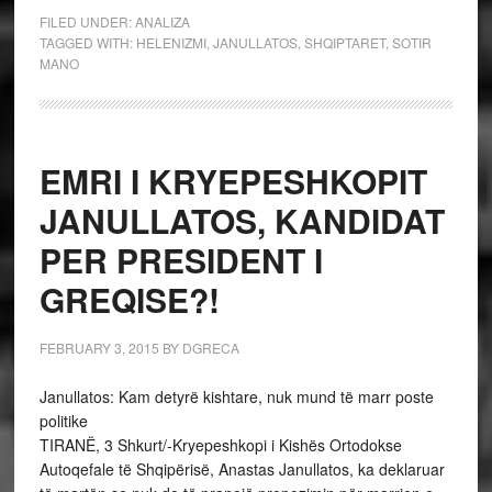
FILED UNDER:
ANALIZA
TAGGED WITH:
HELENIZMI
,
JANULLATOS
,
SHQIPTARET
,
SOTIR
MANO
EMRI I KRYEPESHKOPIT
JANULLATOS, KANDIDAT
PER PRESIDENT I
GREQISE?!
FEBRUARY 3, 2015
BY
DGRECA
Janullatos: Kam detyrë kishtare, nuk mund të marr poste
politike
TIRANË, 3 Shkurt/-Kryepeshkopi i Kishës Ortodokse
Autoqefale të Shqipërisë, Anastas Janullatos, ka deklaruar