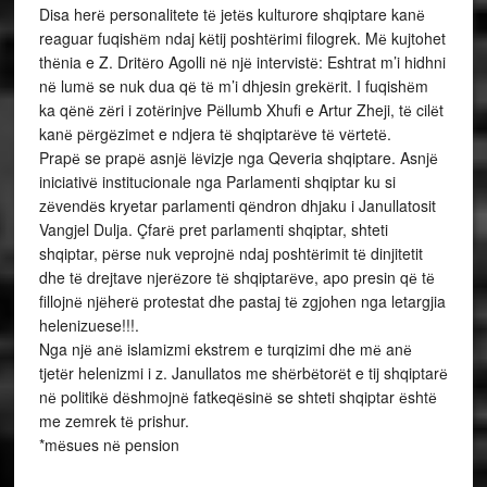
Disa herё personalitete tё jetёs kulturore shqiptare kanё
reaguar fuqishёm ndaj kёtij poshtёrimi filogrek. Mё kujtohet
thёnia e Z. Dritёro Agolli nё njё intervistё: Eshtrat m’i hidhni
nё lumё se nuk dua qё tё m’i dhjesin grekёrit. I fuqishёm
ka qёnё zёri i zotёrinjve Pёllumb Xhufi e Artur Zheji, tё cilёt
kanё pёrgёzimet e ndjera tё shqiptarёve tё vёrtetё.
Prapё se prapё asnjё lёvizje nga Qeveria shqiptare. Asnjё
iniciativё institucionale nga Parlamenti shqiptar ku si
zёvendёs kryetar parlamenti qёndron dhjaku i Janullatosit
Vangjel Dulja. Çfarё pret parlamenti shqiptar, shteti
shqiptar, pёrse nuk veprojnё ndaj poshtёrimit tё dinjitetit
dhe tё drejtave njerёzore tё shqiptarёve, apo presin qё tё
fillojnё njёherё protestat dhe pastaj tё zgjohen nga letargjia
helenizuese!!!.
Nga njё anё islamizmi ekstrem e turqizimi dhe mё anё
tjetёr helenizmi i z. Janullatos me shёrbёtorёt e tij shqiptarё
nё politikё dёshmojnё fatkeqёsinё se shteti shqiptar ёshtё
me zemrek tё prishur.
*mёsues nё pension