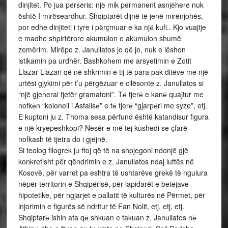
dinjitet. Po jua pёrsёris: njё mik permanent asnjёherё nuk
ёshtё I mirёseardhur. Shqiptarët dijnë të jenë mirënjohës,
por edhe dinjiteti i tyre i pёrçmuar e ka njё kufi.. Kjo vuajtje
e madhe shpirtërore akumulon e akumulon shumë
zemërim. Mirëpo z. Janullatos jo që jo, nuk e lëshon
istikamin pa urdhër. Bashkohem me arsyetimin e Zotit
Llazar Llazari që në shkrimin e tij të para pak ditëve me një
urtësi gjykimi për t’u përgëzuar e cilësonte z. Janullatos si
“një gjeneral tjetër gramafoni”. Tё tjerё e kanё quajtur me
nofkёn “koloneli i Asfalisё” e tё tjerё “gjarpёri me syze”, etj.
E kuptoni ju z. Thoma sesa përfund është katandisur figura
e një kryepeshkopi? Nesër e më tej kushedi se çfarë
nofkash të tjetra do i gjejnë.
Si teolog filogrek ju ftoj që të na shpjegoni ndonjë gjë
konkretisht për qëndrimin e z. Janullatos ndaj luftës në
Kosovë, për varret pa eshtra të ushtarëve grekë të ngulura
nëpër territorin e Shqipërisë, për lapidarët e betejave
hipotetike, për ngjarjet e pallatit të kulturës në Përmet, për
injorimin e figurës së ndritur të Fan Nolit, etj, etj, etj.
Shqiptarё ishin ata qё shkuan e takuan z. Janullatos nё