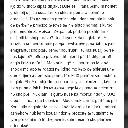
kjo do tё thotё sipas dhjakut Dule se Tirana ёshtё minoritet
grek. etj etj. Ja sesa lart ka shkuar pema e helmёt e
greqizimit. Po qё mesha greqisht bie ndesh me ato kushte
qё pёrbёjnё principe tё jetёs sё njё shteti normal sikurse i
pёrmendёte Z. Moikom Zeqo, nuk pёrbёn poshtёrim tё
dinjitetit tё shqiptarёve? Unё i pyes kёta shqiptarё nё
shёrbim tё Janullatosit: po njё meshё shqip nё Athinё pёr
emigrantёt shqiptarё (emёr ndёrruar – tё mallkuar) pёrse
nuk lejohet?, pёrse privohen tё mjerёt pёr tё dёgjuar nё
shqip fjalёn e Zotit? Mos prisni qё z. Janullatos tё japё
shpjegime apo tё reagoj nё lidhje me kёto qё shkruaj unё
dhe tё tjerё autorё shqiptarё. Pёr kёtё punё ai ka mashёn,
shqiptarёt qё e mbjellin me duart e tyre helenizmin, kёshtu
hidh gurin e fshih dorёn ёshtё mbjellё gjithmonё helenizmi
nё shqipёri. Nuk jam i sigurtё nёse ka mbetur ndonjё OJQ
e pa infiltruar nga helenizmi. Madje nuk jam i sigurtё as pёr
Komitetin shqiptar tё Helsinki pёr tё drejtat e njeriut, mbasi
asnjёherё nuk kam lexuar ndonjё protestё tё fuqishme tё
tyre pёr cёnim tё tё drejtave kushtetuese tё shqiptarёve
ortodoksё.