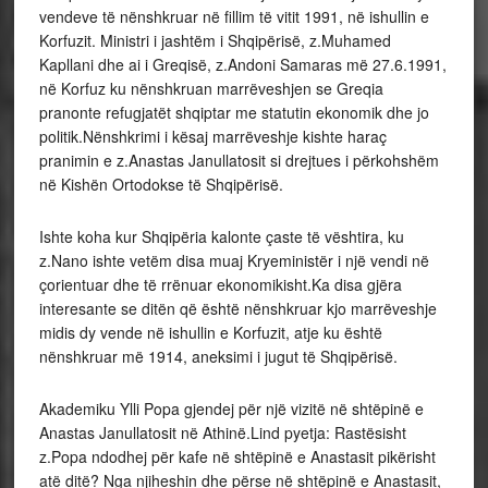
vendeve të nënshkruar në fillim të vitit 1991, në ishullin e
Korfuzit. Ministri i jashtëm i Shqipërisë, z.Muhamed
Kapllani dhe ai i Greqisë, z.Andoni Samaras më 27.6.1991,
në Korfuz ku nënshkruan marrëveshjen se Greqia
pranonte refugjatët shqiptar me statutin ekonomik dhe jo
politik.Nënshkrimi i kësaj marrëveshje kishte haraç
pranimin e z.Anastas Janullatosit si drejtues i përkohshëm
në Kishën Ortodokse të Shqipërisë.
Ishte koha kur Shqipëria kalonte çaste të vështira, ku
z.Nano ishte vetëm disa muaj Kryeministër i një vendi në
çorientuar dhe të rrënuar ekonomikisht.Ka disa gjëra
interesante se ditën që është nënshkruar kjo marrëveshje
midis dy vende në ishullin e Korfuzit, atje ku është
nënshkruar më 1914, aneksimi i jugut të Shqipërisë.
Akademiku Ylli Popa gjendej për një vizitë në shtëpinë e
Anastas Janullatosit në Athinë.Lind pyetja: Rastësisht
z.Popa ndodhej për kafe në shtëpinë e Anastasit pikërisht
atë ditë? Nga njiheshin dhe përse në shtëpinë e Anastasit,