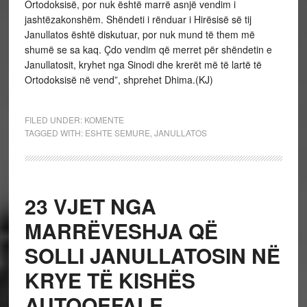
Ortodoksisë, por nuk është marrë asnjë vendim i
jashtëzakonshëm. Shëndeti i rënduar i Hirësisë së tij
Janullatos është diskutuar, por nuk mund të them më
shumë se sa kaq. Çdo vendim që merret për shëndetin e
Janullatosit, kryhet nga Sinodi dhe krerët më të lartë të
Ortodoksisë në vend”, shprehet Dhima.(KJ)
FILED UNDER:
KOMENTE
TAGGED WITH:
ESHTE SEMURE
,
JANULLATOS
23 VJET NGA
MARRËVESHJA QË
SOLLI JANULLATOSIN NË
KRYE TË KISHËS
AUTOQEFALE