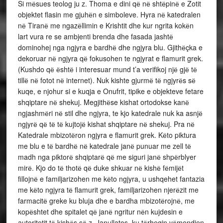
Si mёsues teolog ju z. Thoma e dini qё nё shtёpinё e Zotit
objektet flasin me gjuhёn e simboleve. Hyra nё katedralen
nё Tiranё me ngazёllimin e Krishtit dhe kur ngrita kokёn
lart vura re se ambjenti brenda dhe fasada jashtё
dominohej nga ngjyra e bardhё dhe ngjyra blu. Gjithёçka e
dekoruar nё ngjyra qё fokusohen te ngjyrat e flamurit grek.
(Kushdo qё ёshtё i interesuar mund t’a verifikoj njё gjё tё
tillё nё fotot nё internet). Nuk kishte gjurmё tё ngjyrёs sё
kuqe, e njohur si e kuqja e Onufrit, tipike e objekteve fetare
shqiptare nё shekuj. Megjithёse kishat ortodokse kanё
ngjashmёri nё stil dhe ngjyra, te kjo katedrale nuk ka asnjё
ngjyrё qё tё tё kujtojё kishat shqiptare nё shekuj. Pra nё
Katedrale mbizotёron ngjyra e flamurit grek. Kёto piktura
me blu e tё bardhё nё katedrale janё punuar me zell tё
madh nga piktorё shqiptarё qё me siguri janё shpёrblyer
mirё. Kjo do tё thotё qё duke shkuar nё kishё fёmijёt
fillojnё e familjarizohen me kёto ngjyra, u ushqehet fantazia
me kёto ngjyra tё flamurit grek, familjarizohen njerёzit me
farmacitё greke ku bluja dhe e bardha mbizotёrojnё, me
kopёshtet dhe spitalet qё janё ngritur nёn kujdesin e
autoritetit tё kishёs sё z. Janullatos, ku tёrheqin vёmendjen