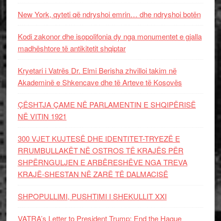
New York, qyteti që ndryshoi emrin… dhe ndryshoi botën
Kodi zakonor dhe isopolifonia dy nga monumentet e gjalla
madhështore të antikitetit shqiptar
Kryetari i Vatrës Dr. Elmi Berisha zhvilloi takim në
Akademinë e Shkencave dhe të Arteve të Kosovës
ÇËSHTJA ÇAME NË PARLAMENTIN E SHQIPËRISË
NË VITIN 1921
300 VJET KUJTESË DHE IDENTITET-TRYEZË E
RRUMBULLAKËT NË OSTROS TË KRAJËS PËR
SHPËRNGULJEN E ARBËRESHËVE NGA TREVA
KRAJË-SHESTAN NË ZARË TË DALMACISË
SHPOPULLIMI, PUSHTIMI I SHEKULLIT XXI
VATRA’s Letter to President Trump: End the Hague