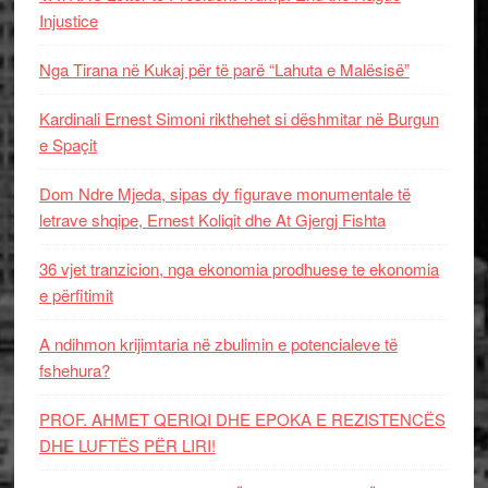
Injustice
Nga Tirana në Kukaj për të parë “Lahuta e Malësisë”
Kardinali Ernest Simoni rikthehet si dëshmitar në Burgun
e Spaçit
Dom Ndre Mjeda, sipas dy figurave monumentale të
letrave shqipe, Ernest Koliqit dhe At Gjergj Fishta
36 vjet tranzicion, nga ekonomia prodhuese te ekonomia
e përfitimit
A ndihmon krijimtaria në zbulimin e potencialeve të
fshehura?
PROF. AHMET QERIQI DHE EPOKA E REZISTENCЁS
DHE LUFTЁS PЁR LIRI!