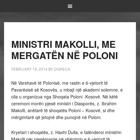
MINISTRI MAKOLLI, ME
MERGATËN NË POLONI
FEBRUARY 19, 2014
BY
DGRECA
Në Varshavë të Polonisë, me rastin e 6-vjetorit të
Pavarësisë së Kosovës, u mbajt një akademi solemne, e
cila u organizua nga Shoqata Poloni -Kosovë. Në këtë
ceremoni morën pjesë ministri i Diasporës, z. Ibrahim
Makolli, anëtarë të shoqatës Poloni – Kosovë, si dhe
mërgimtarë që jetojnë dhe punojnë në Poloni.
Kryetari i shoqatës, z. Haxhi Dulla, e falënderoi ministrin
Makolli për pjesëmarrje në shënimin e 6-vjetorit të