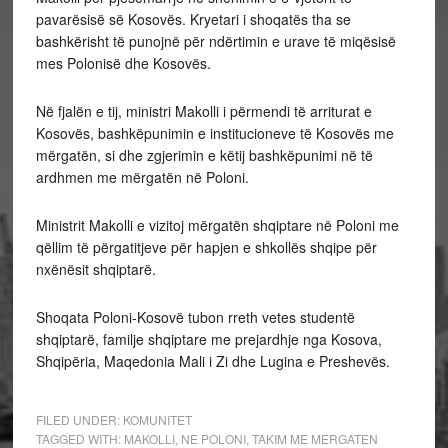
pavarësisë së Kosovës. Kryetari i shoqatës tha se
bashkërisht të punojnë për ndërtimin e urave të miqësisë
mes Polonisë dhe Kosovës.
Në fjalën e tij, ministri Makolli i përmendi të arriturat e
Kosovës, bashkëpunimin e institucioneve të Kosovës me
mërgatën, si dhe zgjerimin e këtij bashkëpunimi në të
ardhmen me mërgatën në Poloni.
Ministrit Makolli e vizitoj mërgatën shqiptare në Poloni me
qëllim të përgatitjeve për hapjen e shkollës shqipe për
nxënësit shqiptarë.
Shoqata Poloni-Kosovë tubon rreth vetes studentë
shqiptarë, familje shqiptare me prejardhje nga Kosova,
Shqipëria, Maqedonia Mali i Zi dhe Lugina e Preshevës.
FILED UNDER:
KOMUNITET
TAGGED WITH:
MAKOLLI
,
NE POLONI
,
TAKIM ME MERGATEN