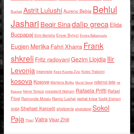
Behlul
Astrit Lulushi
Aurenc Bebja
Bushati
Jashari
dalip greca
Beqir Sina
Elida
Buçpapaj
Enver Bytyci
Elmi Berisha
Ermira Babamusta
Frank
Eugjen Merlika
Fahri Xharra
shkreli
Ilir
Gezim Llojdia
Fritz radovani
Levonja
Interviste
Kolec Traboini
Keze Kozeta Zylo
kosova
Kosove
nderroi jete
Marjana Bulku
ne
Murat Gecaj
Rafaela Prifti
Rafael
Nene Tereza
Kosove
presidenti Nishani
Floqi
Raimonda Moisiu
Ramiz Lushaj
reshat kripa
Sadik Elshani
Sokol
Shefqet Kercelli
shqiperia
shqiptaret
SHBA
Paja
Vatra
Visar Zhiti
Thaci