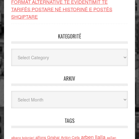
FORMAT ALTERNATIVE TË EVIDENTIMIT TË
TARIFËS POSTARE NË HISTORINË E POSTËS
SHQIPTARE
KATEGORITË
Kategoritë
ARKIV
Arkiv
TAGS
arben llalla
alfons Grishaj
Anton Cefa
asllan
albano kolonjari