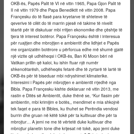
OKB-ës, Papës Palit të VI në vitin 1965, Papa Gjon Palit të
II në vitin 1979 dhe Papa Benediktit në vitin 2008. Papa
Françesku do të flasë para kryetarve të shteteve të
qeverive të cilët do të marrin pjesë në takime të nivelit
tëartë për të diskutuar mbi rritjen ekonomike dhe çështje të
tjera të interest botëror. Papa Françesku është i interesua
për ruajtjen dhe mbrojtjen e ambientit dhe lidhjet e Papës
me organizatën botërore u përforcua edhe më shumë gjatë
një vizite që udhëheqsi i OKB-ës, Ban Ki Moon bëri në
Vatikan prillin që kaloi, ku ishin ftuar një numër
shkencëtarësh, udhëheqës fetarë dhe të zyrtarë të lartë të
OKB-ës për të biseduar mbi ndryshimet klimaterike.
Interesimi i Papës për mbrojtjen e ambientit rrjedhë nga
Bibla. Papa Françesku kishte deklaruar në vitin 2013, me
rastin e Ditës së Ambientit, duke thënë se, “Kur flasim për
ambientin, mbi krimijim e botës,, mendimet e mia shkojnë
tek faqet e para të Bibles, ku thuhet se Perëndia vendosi
burrin dhe gruan në këtë tokë për ta kultivuar dhe për ta
mbrojtur… A jemi ne me të vërtetë duke kultivuar dhe
mbrojtur planetin tone dhe krijesat në tokë, apo jemi duke