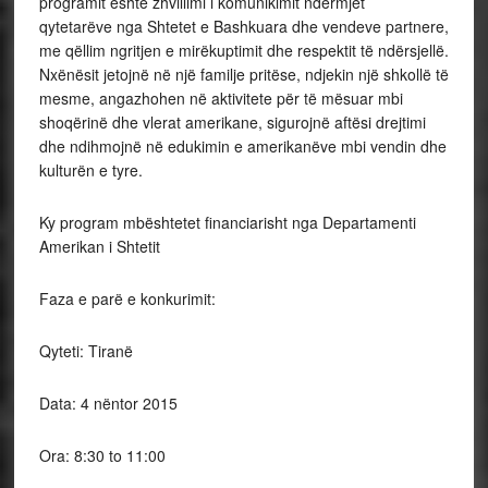
programit është zhvillimi i komunikimit ndërmjet
qytetarëve nga Shtetet e Bashkuara dhe vendeve partnere,
me qëllim ngritjen e mirëkuptimit dhe respektit të ndërsjellë.
Nxënësit jetojnë në një familje pritëse, ndjekin një shkollë të
mesme, angazhohen në aktivitete për të mësuar mbi
shoqërinë dhe vlerat amerikane, sigurojnë aftësi drejtimi
dhe ndihmojnë në edukimin e amerikanëve mbi vendin dhe
kulturën e tyre.
Ky program mbështetet financiarisht nga Departamenti
Amerikan i Shtetit
Faza e parë e konkurimit:
Qyteti: Tiranë
Data: 4 nëntor 2015
Ora: 8:30 to 11:00