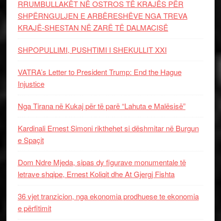
RRUMBULLAKËT NË OSTROS TË KRAJËS PËR
SHPËRNGULJEN E ARBËRESHËVE NGA TREVA
KRAJË-SHESTAN NË ZARË TË DALMACISË
SHPOPULLIMI, PUSHTIMI I SHEKULLIT XXI
VATRA’s Letter to President Trump: End the Hague
Injustice
Nga Tirana në Kukaj për të parë “Lahuta e Malësisë”
Kardinali Ernest Simoni rikthehet si dëshmitar në Burgun
e Spaçit
Dom Ndre Mjeda, sipas dy figurave monumentale të
letrave shqipe, Ernest Koliqit dhe At Gjergj Fishta
36 vjet tranzicion, nga ekonomia prodhuese te ekonomia
e përfitimit