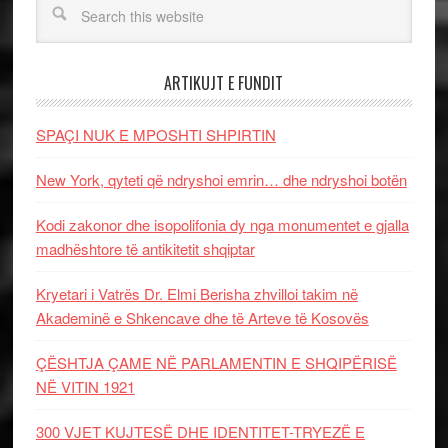
ARTIKUJT E FUNDIT
SPAÇI NUK E MPOSHTI SHPIRTIN
New York, qyteti që ndryshoi emrin… dhe ndryshoi botën
Kodi zakonor dhe isopolifonia dy nga monumentet e gjalla
madhështore të antikitetit shqiptar
Kryetari i Vatrës Dr. Elmi Berisha zhvilloi takim në
Akademinë e Shkencave dhe të Arteve të Kosovës
ÇËSHTJA ÇAME NË PARLAMENTIN E SHQIPËRISË
NË VITIN 1921
300 VJET KUJTESË DHE IDENTITET-TRYEZË E