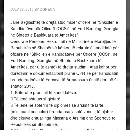
JULY 23, 2015
BY
DGRECA
Jane 6 (gjashtë) të drejta studimipër oficerë në “Shkollën e
Kandidatëve për Oficerë (OCS)”, në Fort Benning, Georgia,
në Shtetet e Bashkuara të Amerikës/
Qendra e Personel Rekrutimit në Ministrinë e Mbrojtjes të
Republikës së Shqipërisë kërkon të rekrutojë kandidatë për
oficerë në “Shkollën e Kandidatëve për Oficerë (OCS)”, në
Fort Benning, Georgia, në Shtetet e Bashkuara të
Amerikës, për 6 (gjashtë) të drejta studimi. Afati kohor për
dorëzimin e dokumentacionit pranë QPR-së për kandidatët
brenda radhëve të Forcave të Armatosura është deri në 01
shtator 2015.
1. Kriteret e pranimit të kandidatëve:
 Të jenë shtetas shqiptarë.
 Të jenë në zotërim të diplomës së arsimit të lartë,
(minimumi bechelor) brenda ose jashtë vendit, të njohur
dhe ekuivalentuar nga Ministria e Arsimit dhe Sporteve të
Republikës së Shqipërisë.