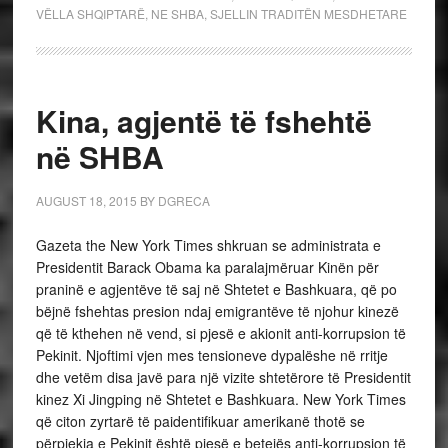
VËLLA SHQIPTARË
,
NE SHBA
,
SJELLIN TRADITËN MESDHETARE
Kina, agjentë të fshehtë
në SHBA
AUGUST 18, 2015
BY
DGRECA
Gazeta the New York Times shkruan se administrata e
Presidentit Barack Obama ka paralajmëruar Kinën për
praninë e agjentëve të saj në Shtetet e Bashkuara, që po
bëjnë fshehtas presion ndaj emigrantëve të njohur kinezë
që të kthehen në vend, si pjesë e akionit anti-korrupsion të
Pekinit. Njoftimi vjen mes tensioneve dypalëshe në rritje
dhe vetëm disa javë para një vizite shtetërore të Presidentit
kinez Xi Jingping në Shtetet e Bashkuara. New York Times
që citon zyrtarë të paidentifikuar amerikanë thotë se
përpjekja e Pekinit është pjesë e betejës anti-korrupsion të