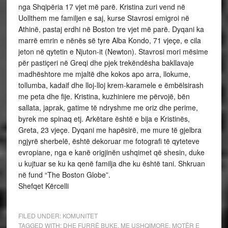
nga Shqipëria 17 vjet më parë. Kristina zuri vend në
Uollthem me familjen e saj, kurse Stavrosi emigroi në
Athinë, pastaj erdhi në Boston tre vjet më parë. Dyqani ka
marrë emrin e nënës së tyre Alba Kondo, 71 vjeçe, e cila
jeton në qytetin e Njuton-it (Newton). Stavrosi mori mësime
për pastiçeri në Greqi dhe pjek trekëndësha bakllavaje
madhështore me mjaltë dhe kokos apo arra, llokume,
tollumba, kadaif dhe lloj-lloj krem-karamele e ëmbëlsirash
me peta dhe fije. Kristina, kuzhiniere me përvojë, bën
sallata, japrak, gatime të ndryshme me oriz dhe perime,
byrek me spinaq etj. Arkëtare është e bija e Kristinës,
Greta, 23 vjeçe. Dyqani me hapësirë, me mure të gjelbra
ngjyrë sherbelë, është dekoruar me fotografi të qyteteve
evropiane, nga e kanë origjinën ushqimet që shesin, duke
u kujtuar se ku ka qenë familja dhe ku është tani. Shkruan
në fund “The Boston Globe”.
Shefqet Kërcelli
FILED UNDER:
KOMUNITET
TAGGED WITH:
DHE FURRË BUKE
,
ME USHQIMORE
,
MOTËR E