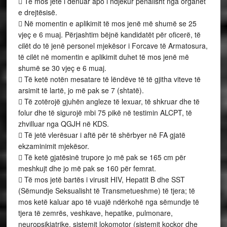
 Të mos jetë i dënuar apo i ndjekur penalisht nga organet
e drejtësisë.
 Në momentin e aplikimit të mos jenë më shumë se 25
vjeç e 6 muaj. Përjashtim bëjnë kandidatët për oficerë, të
cilët do të jenë personel mjekësor i Forcave të Armatosura,
të cilët në momentin e aplikimit duhet të mos jenë më
shumë se 30 vjeç e 6 muaj.
 Të ketë notën mesatare të lëndëve të të gjitha viteve të
arsimit të lartë, jo më pak se 7 (shtatë).
 Të zotërojë gjuhën angleze të lexuar, të shkruar dhe të
folur dhe të sigurojë mbi 75 pikë në testimin ALCPT, të
zhvilluar nga QGJH në KDS.
 Të jetë vlerësuar i aftë për të shërbyer në FA gjatë
ekzaminimit mjekësor.
 Të ketë gjatësinë trupore jo më pak se 165 cm për
meshkujt dhe jo më pak se 160 për femrat.
 Të mos jetë bartës i virusit HIV, Hepatit B dhe SST
(Sëmundje Seksualisht të Transmetueshme) të tjera; të
mos ketë kaluar apo të vuajë ndërkohë nga sëmundje të
tjera të zemrës, veshkave, hepatike, pulmonare,
neuropsikiatrike, sistemit lokomotor (sistemit kockor dhe