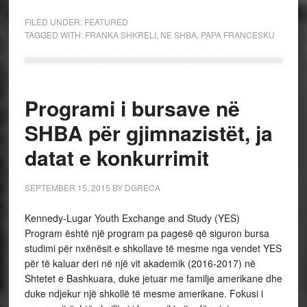
FILED UNDER:
FEATURED
TAGGED WITH:
FRANKA SHKRELI
,
NE SHBA
,
PAPA FRANCESKU
Programi i bursave në
SHBA për gjimnazistët, ja
datat e konkurrimit
SEPTEMBER 15, 2015
BY
DGRECA
Kennedy-Lugar Youth Exchange and Study (YES)
Program është një program pa pagesë që siguron bursa
studimi për nxënësit e shkollave të mesme nga vendet YES
për të kaluar deri në një vit akademik (2016-2017) në
Shtetet e Bashkuara, duke jetuar me familje amerikane dhe
duke ndjekur një shkollë të mesme amerikane. Fokusi i