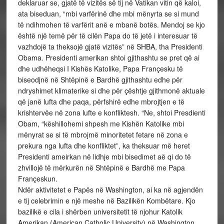
deklaruar se, gjatë të vizitës së tij në Vatikan vitin që kaloi,
ata biseduan, “mbi varfërinë dhe mbi mënyrta se si mund
të ndihmohen të varfërit anë e mbanë botës. Mendoj se kjo
është një temë për të cilën Papa do të jetë i interesuar të
vazhdojë ta theksojë gjatë vizitës” në SHBA, tha Presidenti
Obama. Presidenti amerikan shtoi gjithashtu se pret që ai
dhe udhëheqsi I Kishës Katolike, Papa Françesku të
biseodjnë në Shtëpinë e Bardhë gjithashtu edhe për
ndryshimet klimaterike si dhe për çështje gjithmonë aktuale
që janë lufta dhe paqa, përfshirë edhe mbrojtjen e të
krishtervëe në zona lufte e konfliktesh. “Ne, shtoi Presdienti
Obam, “këshillohemi shpesh me Kishën Katolike mbi
mënyrat se si të mbrojmë minoritetet fetare në zona e
prekura nga lufta dhe konfliktet”, ka theksuar më heret
Presidenti ameirkan në lidhje mbi bisedimet aë qi do të
zhvillojë të mërkurën në Shtëpinë e Bardhë me Papa
Françeskun.
Ndër aktivitetet e Papës në Washington, ai ka në agjendën
e tij celebrimin e një meshe në Bazilikën Kombëtare. Kjo
bazilikë e cila i shërben universitetit të njohur Katolik
Amerikan (American Catholic University) në Washington,