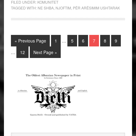
FILED UNDER:
KOMUNITET
TAGGED WITH:
NE SHBA
,
NJOFTIM
,
PËR ARËSIMIM USHTARAK
« Previous Page
1
…
5
6
7
8
9
…
12
Next Page »