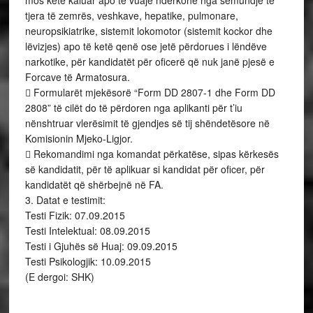
mos ketë kaluar apo të vuajë ndërkohë nga sëmundje të
tjera të zemrës, veshkave, hepatike, pulmonare,
neuropsikiatrike, sistemit lokomotor (sistemit kockor dhe
lëvizjes) apo të ketë qenë ose jetë përdorues i lëndëve
narkotike, për kandidatët për oficerë që nuk janë pjesë e
Forcave të Armatosura.
 Formularët mjekësorë “Form DD 2807-1 dhe Form DD
2808” të cilët do të përdoren nga aplikanti për t’iu
nënshtruar vlerësimit të gjendjes së tij shëndetësore në
Komisionin Mjeko-Ligjor.
 Rekomandimi nga komandat përkatëse, sipas kërkesës
së kandidatit, për të aplikuar si kandidat për oficer, për
kandidatët që shërbejnë në FA.
3. Datat e testimit:
Testi Fizik: 07.09.2015
Testi Intelektual: 08.09.2015
Testi i Gjuhës së Huaj: 09.09.2015
Testi Psikologjik: 10.09.2015
(E dergoi: SHK)