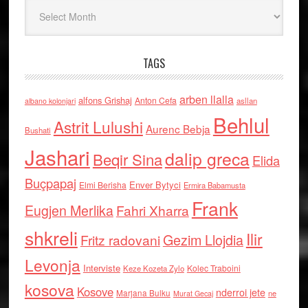
Arkiv
TAGS
arben llalla
alfons Grishaj
Anton Cefa
asllan
albano kolonjari
Behlul
Astrit Lulushi
Aurenc Bebja
Bushati
Jashari
dalip greca
Beqir Sina
Elida
Buçpapaj
Enver Bytyci
Elmi Berisha
Ermira Babamusta
Frank
Eugjen Merlika
Fahri Xharra
shkreli
Ilir
Gezim Llojdia
Fritz radovani
Levonja
Interviste
Kolec Traboini
Keze Kozeta Zylo
kosova
Kosove
nderroi jete
Marjana Bulku
ne
Murat Gecaj