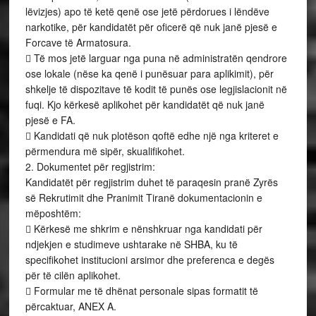
lëvizjes) apo të ketë qenë ose jetë përdorues i lëndëve
narkotike, për kandidatët për oficerë që nuk janë pjesë e
Forcave të Armatosura.
 Të mos jetë larguar nga puna në administratën qendrore
ose lokale (nëse ka qenë i punësuar para aplikimit), për
shkelje të dispozitave të kodit të punës ose legjislacionit në
fuqi. Kjo kërkesë aplikohet për kandidatët që nuk janë
pjesë e FA.
 Kandidati që nuk plotëson qoftë edhe një nga kriteret e
përmendura më sipër, skualifikohet.
2. Dokumentet për regjistrim:
Kandidatët për regjistrim duhet të paraqesin pranë Zyrës
së Rekrutimit dhe Pranimit Tiranë dokumentacionin e
mëposhtëm:
 Kërkesë me shkrim e nënshkruar nga kandidati për
ndjekjen e studimeve ushtarake në SHBA, ku të
specifikohet institucioni arsimor dhe preferenca e degës
për të cilën aplikohet.
 Formular me të dhënat personale sipas formatit të
përcaktuar, ANEX A.