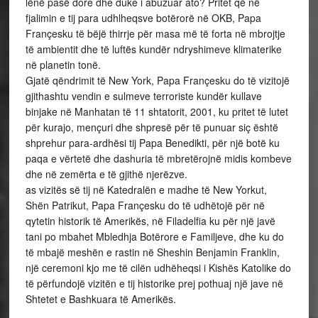
lënë pasë dore dhe duke i abuzuar ato? Pritet që në
fjalimin e tij para udhlheqsve botërorë në OKB, Papa
Françesku të bëjë thirrje për masa më të forta në mbrojtje
të ambientit dhe të luftës kundër ndryshimeve klimaterike
në planetin tonë.
Gjatë qëndrimit të New York, Papa Françesku do të vizitojë
gjithashtu vendin e sulmeve terroriste kundër kullave
binjake në Manhatan të 11 shtatorit, 2001, ku pritet të lutet
për kurajo, mençuri dhe shpresë për të punuar siç është
shprehur para-ardhësi tij Papa Benedikti, për një botë ku
paqa e vërtetë dhe dashuria të mbretërojnë midis kombeve
dhe në zemërta e të gjithë njerëzve.
as vizitës së tij në Katedralën e madhe të New Yorkut,
Shën Patrikut, Papa Françesku do të udhëtojë për në
qytetin historik të Amerikës, në Filadelfia ku për një javë
tani po mbahet Mbledhja Botërore e Familjeve, dhe ku do
të mbajë meshën e rastin në Sheshin Benjamin Franklin,
një ceremoni kjo me të cilën udhëheqsi i Kishës Katolike do
të përfundojë vizitën e tij historike prej pothuaj një jave në
Shtetet e Bashkuara të Amerikës.