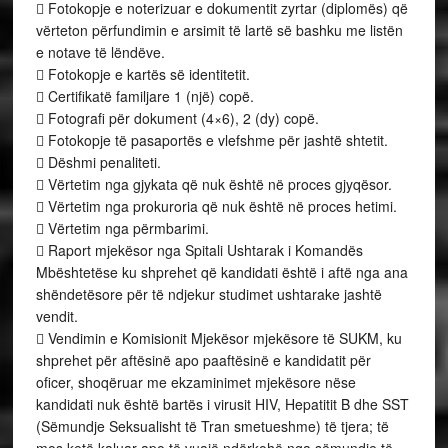
 Fotokopje e noterizuar e dokumentit zyrtar (diplomës) që
vërteton përfundimin e arsimit të lartë së bashku me listën
e notave të lëndëve.
 Fotokopje e kartës së identitetit.
 Certifikatë familjare 1 (një) copë.
 Fotografi për dokument (4×6), 2 (dy) copë.
 Fotokopje të pasaportës e vlefshme për jashtë shtetit.
 Dëshmi penaliteti.
 Vërtetim nga gjykata që nuk është në proces gjyqësor.
 Vërtetim nga prokuroria që nuk është në proces hetimi.
 Vërtetim nga përmbarimi.
 Raport mjekësor nga Spitali Ushtarak i Komandës
Mbështetëse ku shprehet që kandidati është i aftë nga ana
shëndetësore për të ndjekur studimet ushtarake jashtë
vendit.
 Vendimin e Komisionit Mjekësor mjekësore të SUKM, ku
shprehet për aftësinë apo paaftësinë e kandidatit për
oficer, shoqëruar me ekzaminimet mjekësore nëse
kandidati nuk është bartës i virusit HIV, Hepatitit B dhe SST
(Sëmundje Seksualisht të Tran smetueshme) të tjera; të