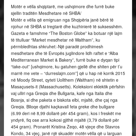
Motër e vëlla shqiptarë, me ushqimore dhe furrë buke
sjellin traditën Mesdhetare në SHBA/
Motër e vëlla që emigruan nga Shqipëria janë bërë të
njohur në SHBA si tregtarë dhe kuzhinierë të suksesshëm.
Gazeta e famshme “The Boston Globe” ka botuar një lajm
të titulluar “Market mesdhetar në Waltham”, ku
përmbledhtas shkruhet:-Një paradë prodhimesh
mesdhetare dhe të Evropës juglindore lidh raftet e “Alba
Mediterranean Market & Bakery”, furrë buke e dyqan tipi
“take-out” [ushqimore, ku gatuhen gjellë dhe shiten për t’u
marrë me vete – “durreslajm.com”] që u hap në korrik 2015
në Moody Street, qyteti Uollthem (Waltham) në shtetin e
Masaçusets-it (Massachusetts). Koleksioni eklektik përfshin
vaj ulliri nga Greqia dhe Bullgaria, kafe nga Italia dhe
Bosnja, si dhe paketa e biskota elbi, mjaltë, dhe çaj nga
Greqia. Blloqe djathi kaçkavall feta greke dhe bullgare
(6.99 deri në 8,99 dollarë për 454 gram), kos i freskët me
yndyrë, fiq ose arra kokosi gjithë mjaltë (3,79 dollarë për
454 gram). Pronarët Kristina Zeqo, 48 vjeçe dhe Stavros
Kondo, 34 vjeç, janë një skuadër motër-vëlla që u larguan