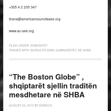
+355 4 2 235 347
tirana@americancouncilssee.org
www.ac-see.org
FILED UNDER:
KOMUNITET
TAGGED WITH:
BURSA STUDIMI
,
GJIMNAZISTET
,
NE SHBA
“The Boston Globe” ,
shqiptarët sjellin traditën
mesdhetare në SHBA
AUGUST 24, 2015
BY
DGRECA