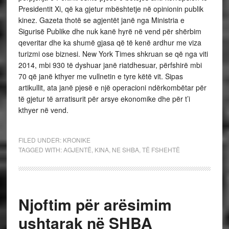
Presidentit Xi, që ka gjetur mbështetje në opinionin publik
kinez. Gazeta thotë se agjentët janë nga Ministria e
Sigurisë Publike dhe nuk kanë hyrë në vend për shërbim
qeveritar dhe ka shumë gjasa që të kenë ardhur me viza
turizmi ose biznesi. New York Times shkruan se që nga viti
2014, mbi 930 të dyshuar janë riatdhesuar, përfshirë mbi
70 që janë kthyer me vullnetin e tyre këtë vit. Sipas
artikullit, ata janë pjesë e një operacioni ndërkombëtar për
të gjetur të arratisurit për arsye ekonomike dhe për t’i
kthyer në vend.
FILED UNDER:
KRONIKE
TAGGED WITH:
AGJENTË
,
KINA
,
NE SHBA
,
TË FSHEHTË
Njoftim për arësimim
ushtarak në SHBA