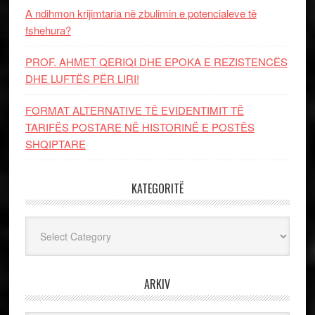
A ndihmon krijimtaria në zbulimin e potencialeve të
fshehura?
PROF. AHMET QERIQI DHE EPOKA E REZISTENCЁS
DHE LUFTЁS PЁR LIRI!
FORMAT ALTERNATIVE TË EVIDENTIMIT TË
TARIFËS POSTARE NË HISTORINË E POSTËS
SHQIPTARE
KATEGORITË
Kategoritë
ARKIV