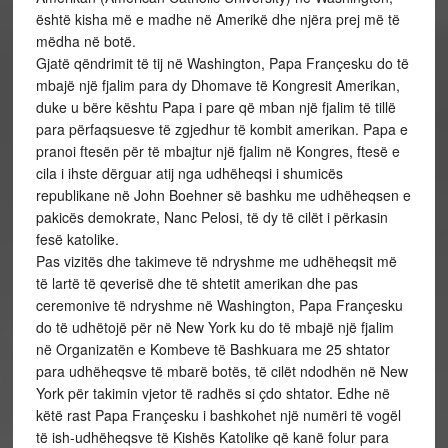
është kisha më e madhe në Amerikë dhe njëra prej më të
mëdha në botë.
Gjatë qëndrimit të tij në Washington, Papa Françesku do të
mbajë një fjalim para dy Dhomave të Kongresit Amerikan,
duke u bëre kështu Papa i pare që mban një fjalim të tillë
para përfaqsuesve të zgjedhur të kombit amerikan. Papa e
pranoi ftesën për të mbajtur një fjalim në Kongres, ftesë e
cila i ihste dërguar atij nga udhëheqsi i shumicës
republikane në John Boehner së bashku me udhëheqsen e
pakicës demokrate, Nanc Pelosi, të dy të cilët i përkasin
fesë katolike.
Pas vizitës dhe takimeve të ndryshme me udhëheqsit më
të lartë të qeverisë dhe të shtetit amerikan dhe pas
ceremonive të ndryshme në Washington, Papa Françesku
do të udhëtojë për në New York ku do të mbajë një fjalim
në Organizatën e Kombeve të Bashkuara me 25 shtator
para udhëheqsve të mbarë botës, të cilët ndodhën në New
York për takimin vjetor të radhës si çdo shtator. Edhe në
këtë rast Papa Françesku i bashkohet një numëri të vogël
të ish-udhëheqsve të Kishës Katolike që kanë folur para