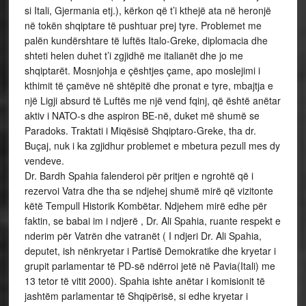
si Itali, Gjermania etj.), kërkon që t’i kthejë ata në heronjë
në tokën shqiptare të pushtuar prej tyre. Problemet me
palën kundërshtare të luftës Italo-Greke, diplomacia dhe
shteti helen duhet t’i zgjidhë me italianët dhe jo me
shqiptarët. Mosnjohja e çështjes çame, apo moslejimi i
kthimit të çamëve në shtëpitë dhe pronat e tyre, mbajtja e
një Ligji absurd të Luftës me një vend fqinj, që është anëtar
aktiv i NATO-s dhe aspiron BE-në, duket më shumë se
Paradoks. Traktati i Miqësisë Shqiptaro-Greke, tha dr.
Buçaj, nuk i ka zgjidhur problemet e mbetura pezull mes dy
vendeve.
Dr. Bardh Spahia falenderoi për pritjen e ngrohtë që i
rezervoi Vatra dhe tha se ndjehej shumë mirë që vizitonte
këtë Tempull Historik Kombëtar. Ndjehem mirë edhe për
faktin, se babai im i ndjerë , Dr. Ali Spahia, ruante respekt e
nderim për Vatrën dhe vatranët ( I ndjeri Dr. Ali Spahia,
deputet, ish nënkryetar i Partisë Demokratike dhe kryetar i
grupit parlamentar të PD-së ndërroi jetë në Pavia(Itali) me
13 tetor të vitit 2000). Spahia ishte anëtar i komisionit të
jashtëm parlamentar të Shqipërisë, si edhe kryetar i