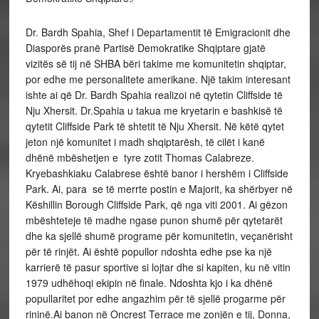
Dr. Bardh Spahia, Shef i Departamentit të Emigracionit dhe
Diasporës pranë Partisë Demokratike Shqiptare gjatë
vizitës së tij në SHBA bëri takime me komunitetin shqiptar,
por edhe me personalitete amerikane. Një takim interesant
ishte ai që Dr. Bardh Spahia realizoi në qytetin Cliffside të
Nju Xhersit. Dr.Spahia u takua me kryetarin e bashkisë të
qytetit Cliffside Park të shtetit të Nju Xhersit. Në këtë qytet
jeton një komunitet i madh shqiptarësh, të cilët i kanë
dhënë mbëshetjen e tyre zotit Thomas Calabreze.
Kryebashkiaku Calabrese është banor i hershëm i Cliffside
Park. Ai, para se të merrte postin e Majorit, ka shërbyer në
Këshillin Borough Cliffside Park, që nga viti 2001. Ai gëzon
mbështeteje të madhe ngase punon shumë për qytetarët
dhe ka sjellë shumë programe për komunitetin, veçanërisht
për të rinjët. Ai është popullor ndoshta edhe pse ka një
karrierë të pasur sportive si lojtar dhe si kapiten, ku në vitin
1979 udhëhoqi ekipin në finale. Ndoshta kjo i ka dhënë
popullaritet por edhe angazhim për të sjellë progarme për
rininë.Ai banon në Oncrest Terrace me zonjën e tij, Donna,