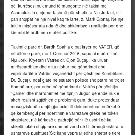
që kurrësesi nuk mund të mungonte një takim me
Asambleistin e njohur tashmë për shtetin e Nju Jork-ut, si i
pari shqipat në një nivel kaq të lartë, z. Mark Gjonaj. Në një
takim miqësor ata ndanë dhe shkëmbyen realitetin por dhe
ide mbi të ardhmen e afërt politike.
Takimi e pare dr. Bardh Spahia e pat kryer ne VATER, që
në ditën e parë, me 1 Qershor 2016, sapo ai mbërriti në
Nju Jork. Kryetari i Vatrës dr. Gjon Buçaj, i ka uruar
mirëseardhjen dhe e ka njohur me qëndrimet dhe
veprimtaritë e Vatrës, veçanërisht për Çështjen Kombëtare.
Dr. Buçaj u ndal gjatë në situatën politike shqiptare në trojet
Kombëtare, por edhe në qëndrimet e Vatrës për çështjen
“Çame” dhe marrdhëniet me fqinjin Jugor, që ende nuk e
sheh realisht zgjidhjen e problemit çam, duke pretenduar
mosegzistenën e një gjenocidi të dokumentuar, ndërkohë
që këmbëngul për ndërtimin e varrezave greke në tokën
shqiptare, një kërkesë e padrejtë për një ushtri që ka
shkelë tokën shqiptare dhe në vend që t’i tërheqë eshtrat e
ushtarëve pushtues(Siç kanë vepruar edhe shtetet e tjerë