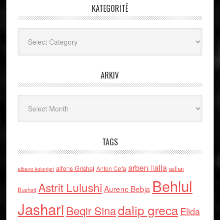
KATEGORITË
Kategoritë
ARKIV
Arkiv
TAGS
arben llalla
alfons Grishaj
Anton Cefa
asllan
albano kolonjari
Behlul
Astrit Lulushi
Aurenc Bebja
Bushati
Jashari
dalip greca
Beqir Sina
Elida