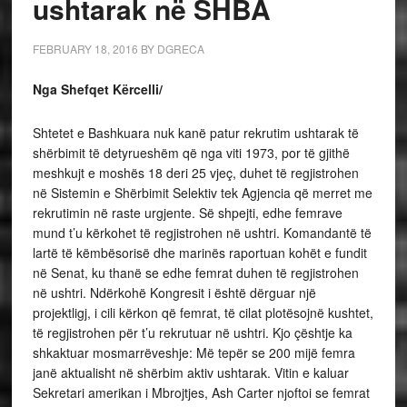
ushtarak në SHBA
FEBRUARY 18, 2016
BY
DGRECA
Nga Shefqet Kërcelli/
Shtetet e Bashkuara nuk kanë patur rekrutim ushtarak të
shërbimit të detyrueshëm që nga viti 1973, por të gjithë
meshkujt e moshës 18 deri 25 vjeç, duhet të regjistrohen
në Sistemin e Shërbimit Selektiv tek Agjencia që merret me
rekrutimin në raste urgjente. Së shpejti, edhe femrave
mund t’u kërkohet të regjistrohen në ushtri. Komandantë të
lartë të këmbësorisë dhe marinës raportuan kohët e fundit
në Senat, ku thanë se edhe femrat duhen të regjistrohen
në ushtri. Ndërkohë Kongresit i është dërguar një
projektligj, i cili kërkon që femrat, të cilat plotësojnë kushtet,
të regjistrohen për t’u rekrutuar në ushtri. Kjo çështje ka
shkaktuar mosmarrëveshje: Më tepër se 200 mijë femra
janë aktualisht në shërbim aktiv ushtarak. Vitin e kaluar
Sekretari amerikan i Mbrojtjes, Ash Carter njoftoi se femrat