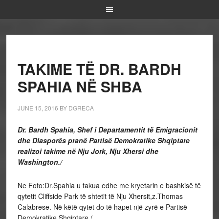
TAKIME TË DR. BARDH
SPAHIA NË SHBA
JUNE 15, 2016
BY
DGRECA
Dr. Bardh Spahia, Shef i Departamentit të Emigracionit
dhe Diasporës pranë Partisë Demokratike Shqiptare
realizoi takime në Nju Jork, Nju Xhersi dhe
Washington./
Ne Foto:Dr.Spahia u takua edhe me kryetarin e bashkisë të
qytetit Cliffside Park të shtetit të Nju Xhersit,z.Thomas
Calabrese. Në këtë qytet do të hapet një zyrë e Partisë
Demokratike Shqiptare./