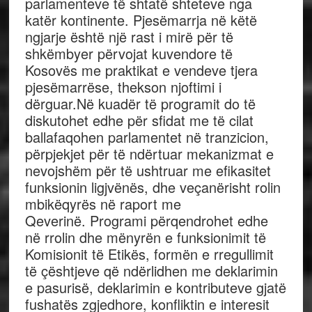
parlamenteve të shtatë shteteve nga
katër kontinente. Pjesëmarrja në këtë
ngjarje është një rast i mirë për të
shkëmbyer përvojat kuvendore të
Kosovës me praktikat e vendeve tjera
pjesëmarrëse, thekson njoftimi i
dërguar.Në kuadër të programit do të
diskutohet edhe për sfidat me të cilat
ballafaqohen parlamentet në tranzicion,
përpjekjet për të ndërtuar mekanizmat e
nevojshëm për të ushtruar me efikasitet
funksionin ligjvënës, dhe veçanërisht rolin
mbikëqyrës në raport me
Qeverinë. Programi përqendrohet edhe
në rrolin dhe mënyrën e funksionimit të
Komisionit të Etikës, formën e rregullimit
të çështjeve që ndërlidhen me deklarimin
e pasurisë, deklarimin e kontributeve gjatë
fushatës zgjedhore, konfliktin e interesit