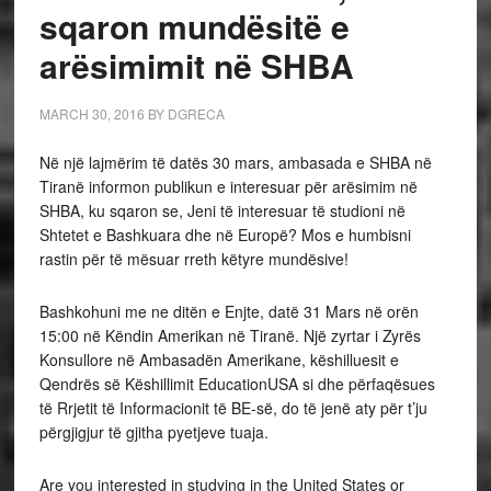
sqaron mundësitë e
arësimimit në SHBA
MARCH 30, 2016
BY
DGRECA
Në një lajmërim të datës 30 mars, ambasada e SHBA në
Tiranë informon publikun e interesuar për arësimim në
SHBA, ku sqaron se, Jeni të interesuar të studioni në
Shtetet e Bashkuara dhe në Europë? Mos e humbisni
rastin për të mësuar rreth këtyre mundësive!
Bashkohuni me ne ditën e Enjte, datë 31 Mars në orën
15:00 në Këndin Amerikan në Tiranë. Një zyrtar i Zyrës
Konsullore në Ambasadën Amerikane, këshilluesit e
Qendrës së Këshillimit EducationUSA si dhe përfaqësues
të Rrjetit të Informacionit të BE-së, do të jenë aty për t’ju
përgjigjur të gjitha pyetjeve tuaja.
Are you interested in studying in the United States or