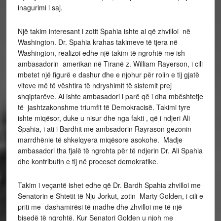
inagurimi i saj.
Një takim interesant i zotit Spahia ishte ai që zhvilloi në
Washington. Dr. Spahia krahas takimeve të tjera në
Washington, realizoi edhe një takim të ngrohtë me ish
ambasadorin amerikan në Tiranë z. William
Rayerson, i cili
mbetet një figurë e dashur dhe e njohur për rolin e tij gjatë
viteve më të vështira të ndryshimit të sistemit prej
shqiptarëve. Ai ishte ambasadori i parë që i dha mbështetje
të jashtzakonshme triumfit të Demokracisë. Takimi tyre
ishte miqësor, duke u nisur dhe nga fakti , që i ndjeri Ali
Spahia, i ati i Bardhit me ambsadorin Rayrason gezonin
marrdhënie të shkelqyera miqësore asokohe. Madje
ambasadori tha fjalë të ngrohta për të ndjerin Dr. Ali Spahia
dhe kontributin e tij në proceset demokratike.
Takim i veçantë ishet edhe që Dr. Bardh Spahia zhvilloi me
Senatorin e Shtetit të Nju Jorkut, zotin Marty Golden, i cili e
priti me dashamirësi të madhe dhe zhvilloi me të një
bisedë të ngrohtë. Kur Senatori Golden u njoh me