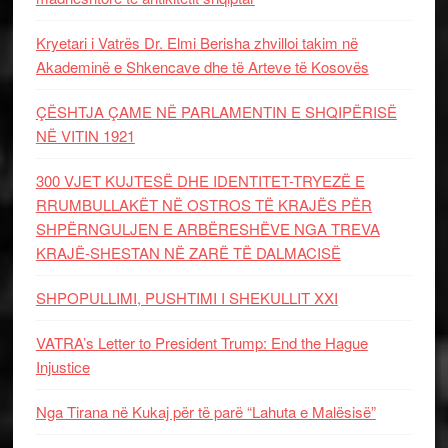
Kryetari i Vatrës Dr. Elmi Berisha zhvilloi takim në
Akademinë e Shkencave dhe të Arteve të Kosovës
ÇËSHTJA ÇAME NË PARLAMENTIN E SHQIPËRISË
NË VITIN 1921
300 VJET KUJTESË DHE IDENTITET-TRYEZË E
RRUMBULLAKËT NË OSTROS TË KRAJËS PËR
SHPËRNGULJEN E ARBËRESHËVE NGA TREVA
KRAJË-SHESTAN NË ZARË TË DALMACISË
SHPOPULLIMI, PUSHTIMI I SHEKULLIT XXI
VATRA’s Letter to President Trump: End the Hague
Injustice
Nga Tirana në Kukaj për të parë “Lahuta e Malësisë”