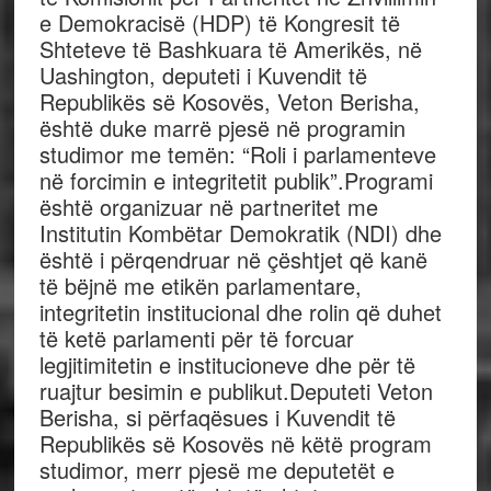
e Demokracisë (HDP) të Kongresit të
Shteteve të Bashkuara të Amerikës, në
Uashington, deputeti i Kuvendit të
Republikës së Kosovës, Veton Berisha,
është duke marrë pjesë në programin
studimor me temën: “Roli i parlamenteve
në forcimin e integritetit publik”.Programi
është organizuar në partneritet me
Institutin Kombëtar Demokratik (NDI) dhe
është i përqendruar në çështjet që kanë
të bëjnë me etikën parlamentare,
integritetin institucional dhe rolin që duhet
të ketë parlamenti për të forcuar
legjitimitetin e institucioneve dhe për të
ruajtur besimin e publikut.Deputeti Veton
Berisha, si përfaqësues i Kuvendit të
Republikës së Kosovës në këtë program
studimor, merr pjesë me deputetët e