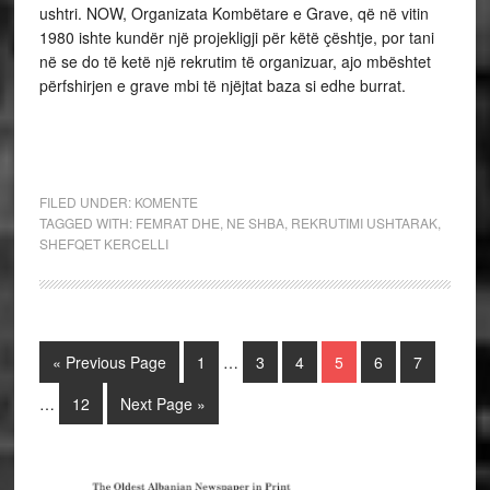
ushtri. NOW, Organizata Kombëtare e Grave, që në vitin
1980 ishte kundër një projekligji për këtë çështje, por tani
në se do të ketë një rekrutim të organizuar, ajo mbështet
përfshirjen e grave mbi të njëjtat baza si edhe burrat.
FILED UNDER:
KOMENTE
TAGGED WITH:
FEMRAT DHE
,
NE SHBA
,
REKRUTIMI USHTARAK
,
SHEFQET KERCELLI
« Previous Page
1
…
3
4
5
6
7
…
12
Next Page »