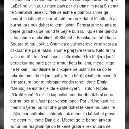
LaBell në vitin 2013 ngriti padi për diskriminim ndaj Sistemit
të Shërbimit Selektiv. “Në se është e pamoralshme që
femrat të luftojnë si burrat, atëhere nuk duhet të luftojnë as
burrat, pra nuk duhet të kemi ushtri. Femrat janë të afta të
bëjnë gjithshka që mund të bëjnë burrat.” Kjo është qendra
e famshme e rekrutimit në Shtetet e Bashkuara, në Times
Square të Nju Jorkut. Shumica e vullnetarëve vijnë këtu pa
caktuar më parë takim, shumë prej tyre femra. Këto të tra
vajza do të fillojnë së shpejti shërbimin: “Gra të tjera janë
përpjekur më parë për të arritur këtu ku jemi, meqëllimqë
ne të kemi mundësinë të shkojmë në ushtri; në se do të
rekrutohemi, do të jemi gati për t’u bërë pjesë e forcave të
armatosura, për të mbrojtur vendin tonë.” thotë Emily.
“Mendoj se është një ide e shkëlqyer”, – shton Nicole.
“Gratë kanë të njëjtin kapacitet mendor dhe fizik si edhe
burrat, për të luftuar për vendin tonë.” Por…​“Unë kam një
mendim tjetër: burrat dhe gratë duhet të kenë mundësi të
njëjta, por shërbimi ushtarak nuk duhet t’u kërkohet grave
me detyrim”, thotë Danielle. Mbetet që të bëhen anketa
lidhur me reagimin që do të kenë gratë e rekrutuara në