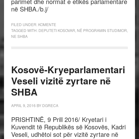
parimet dhe normat e etikës parlamentare
në SHBA./b.j/
FILED UNDER:
KOMENTE
TAGGED WITH:
DEPUTETI KOSOVAR
,
NË PROGRAMIN STUDIMOR
,
NE SHBA
Kosovë-Kryeparlamentari
Veseli vizitë zyrtare në
SHBA
APRIL 9, 2016
BY
DGRECA
PRISHTINË, 9 Prill 2016/ Kryetari i
Kuvendit të Republikës së Kosovës, Kadri
Veseli, udhëtoi sot për vizitë zyrtare në