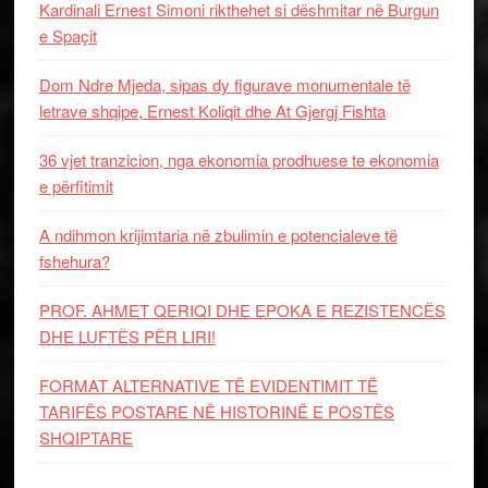
Kardinali Ernest Simoni rikthehet si dëshmitar në Burgun
e Spaçit
Dom Ndre Mjeda, sipas dy figurave monumentale të
letrave shqipe, Ernest Koliqit dhe At Gjergj Fishta
36 vjet tranzicion, nga ekonomia prodhuese te ekonomia
e përfitimit
A ndihmon krijimtaria në zbulimin e potencialeve të
fshehura?
PROF. AHMET QERIQI DHE EPOKA E REZISTENCЁS
DHE LUFTЁS PЁR LIRI!
FORMAT ALTERNATIVE TË EVIDENTIMIT TË
TARIFËS POSTARE NË HISTORINË E POSTËS
SHQIPTARE