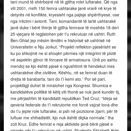
tani mund të shërbejnë në të gjitha rolet luftarake. Që nga
viti 2001, rreth 150 femra ushtarake janë vrarë në krye të
detyrës në konflikte, kryesisht nga pajisje shpërthyese, ose
nga rrëzimi i avionit. Tani, komandantë të lartë ushtarakë
janë duke i bërë thirrje të gjitha femrave të moshës 18 deri
25 vjeçare të regjistohen për t’u rekrutuar në ushtri. Ruth
Ben-Ghiat jep mësim lëndën e historisë së ushtrisë në
Universitetin e Nju Jorkut. “Projekti reflekton pjesërisht se
ku po shkojmë ne si shoqëri përmes një integrimi të plotë
në aspektin gjinor të forcave të armatosura. Unë po ashtu
mendoj se kjo është pjesë e ngushtimit të hendekut mes
ushtarakëve dhe civilëve. Kështu, në se femrat duan të
drejta të barabarta, tani do t’i kemi ato.” Por së pari,
projektligji duhet të miratohet nga Kongresi. Shumica e
kandidatëve politikë të këtij viti thonë se nuk janë kundër tij,
me përjashtim të kandidatit republikan Ted Cruz: “Ideja se
qeveria federale do t’i rekrutonte me forcë vajzat tona dhe
do t’u jepte role luftarake, si psh në pozicione zjarri, për të
luftuar me xhihadistët, kjo nuk është diçka normale.” tha
zoti Kruz. Edhe femrat e reja aktiviste janë bërë pjesë e
nismës për t’u rekrutuar në ushtri. Studentja Elizabeth Kyle-