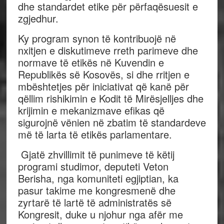
dhe standardet etike për përfaqësuesit e
zgjedhur.
Ky program synon të kontribuojë në
nxitjen e diskutimeve rreth parimeve dhe
normave të etikës në Kuvendin e
Republikës së Kosovës, si dhe rritjen e
mbështetjes për iniciativat që kanë për
qëllim rishikimin e Kodit të Mirësjelljes dhe
krijimin e mekanizmave efikas që
sigurojnë vënien në zbatim të standardeve
më të larta të etikës parlamentare.
Gjatë zhvillimit të punimeve të këtij
programi studimor, deputeti Veton
Berisha, nga komuniteti egjiptian, ka
pasur takime me kongresmenë dhe
zyrtarë të lartë të administratës së
Kongresit, duke u njohur nga afër me