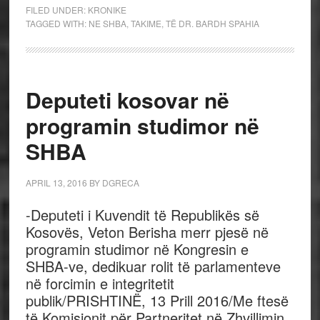
FILED UNDER:
KRONIKE
TAGGED WITH:
NE SHBA
,
TAKIME
,
TË DR. BARDH SPAHIA
Deputeti kosovar në
programin studimor në
SHBA
APRIL 13, 2016
BY
DGRECA
-Deputeti i Kuvendit të Republikës së
Kosovës, Veton Berisha merr pjesë në
programin studimor në Kongresin e
SHBA-ve, dedikuar rolit të parlamenteve
në forcimin e integritetit
publik/PRISHTINË, 13 Prill 2016/Me ftesë
të Komisionit për Partneritet në Zhvillimin