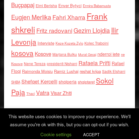
Buçpapaj
Enver Bytyci
Elmi Berisha
Ermira Babamusta
Frank
Eugjen Merlika
Fahri Xharra
shkreli
Ilir
Gezim Llojdia
Fritz radovani
Levonja
Interviste
Kolec Traboini
Keze Kozeta Zylo
kosova
Kosove
nderroi jete
Marjana Bulku
ne
Murat Gecaj
Rafaela Prifti
Rafael
Nene Tereza
Kosove
presidenti Nishani
Floqi
Raimonda Moisiu
Ramiz Lushaj
reshat kripa
Sadik Elshani
Sokol
Shefqet Kercelli
shqiperia
shqiptaret
SHBA
Paja
Vatra
Visar Zhiti
Thaci
This website uses cookies to improve your experience. We'll
assume you're ok with this, but you can opt-out if you wish.
Cookie settings
Log in
ACCEPT