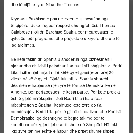
dhe fëmijët e tyre, Nina dhe Thomas.
Kryetari i Bashkisë e priti në zyrën e tij mysafirin nga
Shqipëria, duke treguar respekt dhe ngrohtësi. Thomas
Calabrese i foli dr. Bardhisë Spahia për mbarëvajtjen e
qytezës, për programet dhe projektete e kryera dhe ato të
së ardhmes.
Në këtë takim dr. Spahia u shoqërua nga biznesmeni i
njohur dhe aktivisti i palodhur i komunitetit shqiptar z. Bedri
Lita, i cili e njeh mjaft mirë këtë qytet ,pasi jeton prej 20
vitesh në këtë qytet. Gjatë takimit, z. Spahia shprehi
dëshirën e hapjes së një zyre të Partisë Demokratike në
Amerikë, për përfaqesuesit e kësaj partie. Për këtë projekt
është gjetë mirëkuptim. Zoti Bedri Lita i ka ofruar
mbështetjen z Spahia. Kështuqë këtë zyrë do t’a
mundësojë z.Bedri Lita për të gjithë simpatizantet e Partisë
Demokratike, që dëshirojnë të bejnë takime për të
kontribuar për zgjedhjet e ardhshme në Shqipëri. Në fakt
kjo zyrë tanimë është e hapur, dhe pritet shumë shpejt