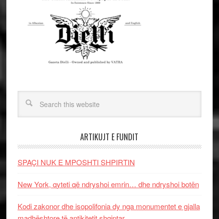
ARTIKUJT E FUNDIT
SPAÇI NUK E MPOSHTI SHPIRTIN
New York, qyteti që ndryshoi emrin… dhe ndryshoi botën
Kodi zakonor dhe isopolifonia dy nga monumentet e gjalla
madhështore të antikitetit shqiptar