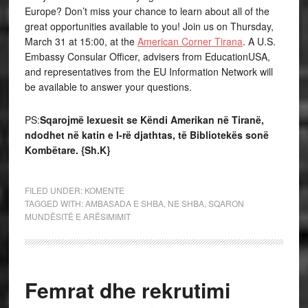
Europe? Don’t miss your chance to learn about all of the
great opportunities available to you! Join us on Thursday,
March 31 at 15:00, at the
American Corner Tirana
. A U.S.
Embassy Consular Officer, advisers from EducationUSA,
and representatives from the EU Information Network will
be available to answer your questions.
PS:
Sqarojmë lexuesit se Këndi Amerikan në Tiranë,
ndodhet në katin e I-rë djathtas, të Bibliotekës sonë
Kombëtare. {Sh.K}
FILED UNDER:
KOMENTE
TAGGED WITH:
AMBASADA E SHBA
,
NE SHBA
,
SQARON
MUNDËSITË E ARËSIMIMIT
Femrat dhe rekrutimi