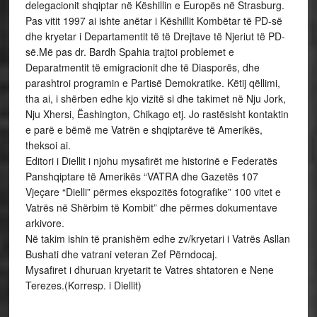
delegacionit shqiptar në Këshillin e Europës në Strasburg.
Pas vitit 1997 ai ishte anëtar i Këshillit Kombëtar të PD-së
dhe kryetar i Departamentit të të Drejtave të Njeriut të PD-
së.Më pas dr. Bardh Spahia trajtoi problemet e
Deparatmentit të emigracionit dhe të Diasporës, dhe
parashtroi programin e Partisë Demokratike. Këtij qëllimi,
tha ai, i shërben edhe kjo vizitë si dhe takimet në Nju Jork,
Nju Xhersi, Ëashington, Chikago etj. Jo rastësisht kontaktin
e parë e bëmë me Vatrën e shqiptarëve të Amerikës,
theksoi ai.
Editori i Diellit i njohu mysafirët me historinë e Federatës
Panshqiptare të Amerikës “VATRA dhe Gazetës 107
Vjeçare “Dielli” përmes ekspozitës fotografike” 100 vitet e
Vatrës në Shërbim të Kombit” dhe përmes dokumentave
arkivore.
Në takim ishin të pranishëm edhe zv/kryetari i Vatrës Asllan
Bushati dhe vatrani veteran Zef Përndocaj.
Mysafiret i dhuruan kryetarit te Vatres shtatoren e Nene
Terezes.(Korresp. i Diellit)