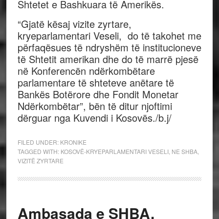
Shtetet e Bashkuara të Amerikës.
“Gjatë kësaj vizite zyrtare,
kryeparlamentari Veseli, do të takohet me
përfaqësues të ndryshëm të institucioneve
të Shtetit amerikan dhe do të marrë pjesë
në Konferencën ndërkombëtare
parlamentare të shteteve anëtare të
Bankës Botërore dhe Fondit Monetar
Ndërkombëtar”, bën të ditur njoftimi
dërguar nga Kuvendi i Kosovës./b.j/
FILED UNDER:
KRONIKE
TAGGED WITH:
KOSOVË-KRYEPARLAMENTARI VESELI
,
NE SHBA
,
VIZITË ZYRTARE
Ambasada e SHBA,