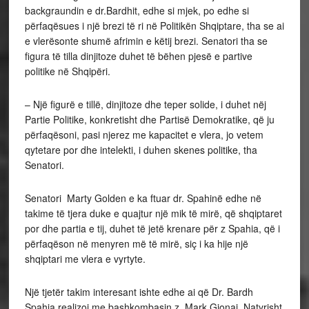
backgraundin e dr.Bardhit, edhe si mjek, po edhe si
përfaqësues i një brezi të ri në Politikën Shqiptare, tha se ai
e vlerësonte shumë afrimin e këtij brezi. Senatori tha se
figura të tilla dinjitoze duhet të bëhen pjesë e partive
politike në Shqipëri.
– Një figurë e tillë, dinjitoze dhe teper solide, i duhet nëj
Partie Politike, konkretisht dhe Partisë Demokratike, që ju
përfaqësoni, pasi njerez me kapacitet e vlera, jo vetem
qytetare por dhe intelekti, i duhen skenes politike, tha
Senatori.
Senatori Marty Golden e ka ftuar dr. Spahinë edhe në
takime të tjera duke e quajtur një mik të mirë, që shqiptaret
por dhe partia e tij, duhet të jetë krenare për z Spahia, që i
përfaqëson në menyren më të mirë, siç i ka hije një
shqiptari me vlera e vyrtyte.
Një tjetër takim interesant ishte edhe ai që Dr. Bardh
Spahia realizoi me bashkombasin z. Mark Gjonaj. Natyrisht