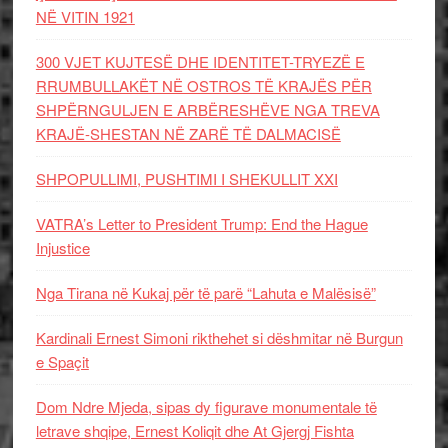
NË VITIN 1921
300 VJET KUJTESË DHE IDENTITET-TRYEZË E
RRUMBULLAKËT NË OSTROS TË KRAJËS PËR
SHPËRNGULJEN E ARBËRESHËVE NGA TREVA
KRAJË-SHESTAN NË ZARË TË DALMACISË
SHPOPULLIMI, PUSHTIMI I SHEKULLIT XXI
VATRA’s Letter to President Trump: End the Hague
Injustice
Nga Tirana në Kukaj për të parë “Lahuta e Malësisë”
Kardinali Ernest Simoni rikthehet si dëshmitar në Burgun
e Spaçit
Dom Ndre Mjeda, sipas dy figurave monumentale të
letrave shqipe, Ernest Koliqit dhe At Gjergj Fishta