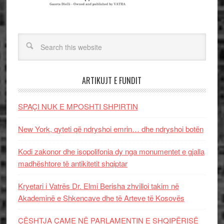
ARTIKUJT E FUNDIT
SPAÇI NUK E MPOSHTI SHPIRTIN
New York, qyteti që ndryshoi emrin… dhe ndryshoi botën
Kodi zakonor dhe isopolifonia dy nga monumentet e gjalla
madhështore të antikitetit shqiptar
Kryetari i Vatrës Dr. Elmi Berisha zhvilloi takim në
Akademinë e Shkencave dhe të Arteve të Kosovës
ÇËSHTJA ÇAME NË PARLAMENTIN E SHQIPËRISË