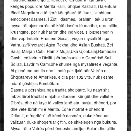
këngës popullore Merita Halili, Shqipe Kastrati, i talentuari
Bledi Maqellara e të tjerë këngëtarë të ftuar , ia shtuan
emocionet dasmës. I Zoti i dasmës, Ibrahimi, tek u uron
mysafirët pjesmarrës në këtë dasëm të madhe, uron çiftin,
krushqinë, por nuk harron dhe individët, si biznesmenin
dhe veprimtarin Rrustem Gecaj , veçon mysafirët nga
Vatra, zv/Kryetarët Agim Rexhaj dhe Asllan Bushati, Zef
Balaj, Marjan Cubi, Ramiz Mujaj,Uka Gjonbalaj,Ramadan
Gashi, editorin e Diellit, përfaqësuesin e Çamërisë Sali
Bollati, Lavdrim Cami,dhe shumë nga mysafirët e veçantë.
Ai gjenë momentin dhe i thotë pak fjalë për Vatrën e
Shqiptarëve të Amerikës, e cila për 102 vite, nuk i është
ndarë çështjes Kombëtare.
Dasma u përshkua nga tradita shqiptare, ku natyrisht
mbizotëroi traditat e njohur dibrane, këngët dhe vallet e
Dibrës, dhe në krye të valles janë ata, nusja, dhëndri, por
dhe vetë Ibrahimi e Merita. Edhe motrat e dhëndrit-
Dritanit, e “ngritën” në këmbë dasmën, duke kënduar,
vallzuar, duke shoqëruar çiftin, qe shkëleqen nga bukuria.
Mysafirët e Vatrës përshëndesin familjen Kolari dhe çiftin