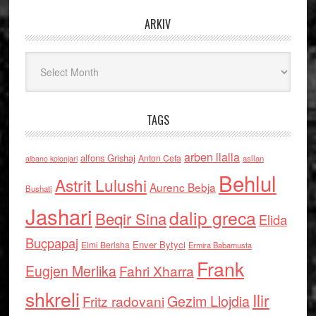
ARKIV
Arkiv
TAGS
arben llalla
alfons Grishaj
Anton Cefa
asllan
albano kolonjari
Behlul
Astrit Lulushi
Aurenc Bebja
Bushati
Jashari
dalip greca
Beqir Sina
Elida
Buçpapaj
Enver Bytyci
Elmi Berisha
Ermira Babamusta
Frank
Eugjen Merlika
Fahri Xharra
shkreli
Ilir
Gezim Llojdia
Fritz radovani