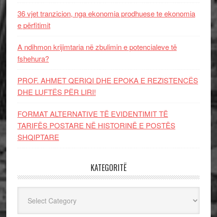
36 vjet tranzicion, nga ekonomia prodhuese te ekonomia
e përfitimit
A ndihmon krijimtaria në zbulimin e potencialeve të
fshehura?
PROF. AHMET QERIQI DHE EPOKA E REZISTENCЁS
DHE LUFTЁS PЁR LIRI!
FORMAT ALTERNATIVE TË EVIDENTIMIT TË
TARIFËS POSTARE NË HISTORINË E POSTËS
SHQIPTARE
KATEGORITË
Kategoritë