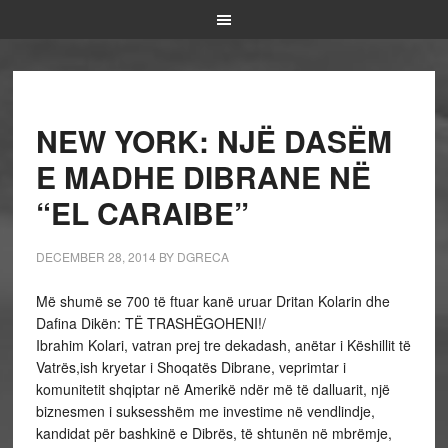
NEW YORK: NJË DASËM
E MADHE DIBRANE NË
“EL CARAIBE”
DECEMBER 28, 2014
BY
DGRECA
Më shumë se 700 të ftuar kanë uruar Dritan Kolarin dhe
Dafina Dikën: TË TRASHËGOHENI!/
Ibrahim Kolari, vatran prej tre dekadash, anëtar i Këshillit të
Vatrës,ish kryetar i Shoqatës Dibrane, veprimtar i
komunitetit shqiptar në Amerikë ndër më të dalluarit, një
biznesmen i suksesshëm me investime në vendlindje,
kandidat për bashkinë e Dibrës, të shtunën në mbrëmje,