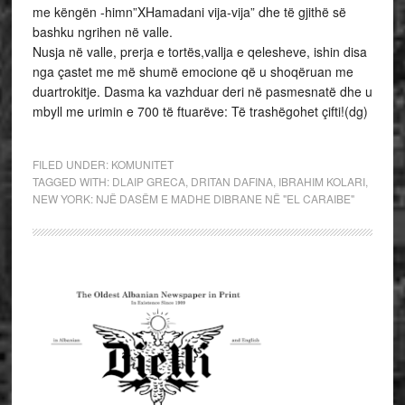
me këngën -himn”XHamadani vija-vija” dhe të gjithë së
bashku ngrihen në valle.
Nusja në valle, prerja e tortës,vallja e qelesheve, ishin disa
nga çastet me më shumë emocione që u shoqëruan me
duartrokitje. Dasma ka vazhduar deri në pasmesnatë dhe u
mbyll me urimin e 700 të ftuarëve: Të trashëgohet çifti!(dg)
FILED UNDER:
KOMUNITET
TAGGED WITH:
DLAIP GRECA
,
DRITAN DAFINA
,
IBRAHIM KOLARI
,
NEW YORK: NJË DASËM E MADHE DIBRANE NË "EL CARAIBE"