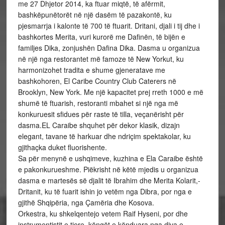
me 27 Dhjetor 2014, ka ftuar miqtë, të afërmit,
bashkëpunëtorët në një dasëm të pazakontë, ku
pjesmarrja i kalonte të 700 të ftuarit. Dritani, djali i tij dhe i
bashkortes Merita, vuri kurorë me Dafinën, të bijën e
familjes Dika, zonjushën Dafina Dika. Dasma u organizua
në një nga restorantet më famoze të New Yorkut, ku
harmonizohet tradita e shume gjeneratave me
bashkohoren, El Caribe Country Club Caterers në
Brooklyn, New York. Me një kapacitet prej rreth 1000 e më
shumë të ftuarish, restoranti mbahet si një nga më
konkuruesit sfidues për raste të tilla, veçanërisht për
dasma.EL Caraibe shquhet për dekor klasik, dizajn
elegant, tavane të harkuar dhe ndriçim spektakolar, ku
gjithaçka duket fluorishente.
Sa për menynë e ushqimeve, kuzhina e Ela Caraibe është
e pakonkurueshme. Piëkrisht në këtë mjedis u organizua
dasma e martesës së djalit të Ibrahim dhe Merita Kolarit,-
Dritanit, ku të fuarit ishin jo vetëm nga Dibra, por nga e
gjithë Shqipëria, nga Çamëria dhe Kosova.
Orkestra, ku shkelqentejo vetem Raif Hyseni, por dhe
instrumentistit e tjere, këngët e kënduara nga diva e