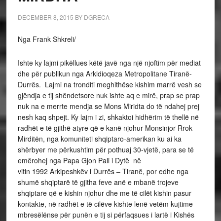
DECEMBER 8, 2015
BY
DGRECA
Nga Frank Shkreli/
Ishte ky lajmi pikëllues këtë javë nga një njoftim për mediat
dhe për publikun nga Arkidioqeza Metropolitane Tiranë-
Durrës. Lajmi na tronditi meghithëse kishim marrë vesh se
gjëndja e tij shëndetsore nuk ishte aq e mirë, prap se prap
nuk na e merrte mendja se Mons Miridta do të ndahej prej
nesh kaq shpejt. Ky lajm i zi, shkaktoi hidhërim të thellë në
radhët e të gjithë atyre që e kanë njohur Monsinjor Rrok
Mirditën, nga komuniteti shqiptaro-amerikan ku ai ka
shërbyer me përkushtim për pothuaj 30-vjetë, para se të
emërohej nga Papa Gjon Pali i Dytë në
vitin 1992 Arkipeshkëv i Durrës – Tiranë, por edhe nga
shumë shqiptarë të gjitha feve anë e mbanë trojeve
shqiptare që e kishin njohur dhe me të cilët kishin pasur
kontakte, në radhët e të cilëve kishte lenë vetëm kujtime
mbresëlënse për punën e tij si përfaqsues i lartë i Kishës