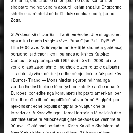
e xhamia, dhe si asnjë shtet tjetër në botë, komunistët
shqiptarë me një vendim absurd, kishin shpallur Shqipërinë
shtetin e parë ateist në botë, duke ndaluar me ligj edhe
Zotin.
Si Arkipeshkëv i Durrës- Tiranë emërohet dhe shugurohet
nga miku i madh i shqiptarëve, Papa Gjon Pali i Dytë në
fillim të 90-ave. Ndër veprimtaritë e tij të shumëta gjatë asaj
periudhe, si drejtor i entit bamirës të Kishës Katolike,
Caritas-it Shqiptar nga viti 1994 deri në vitin 2000, ai me
vetitë e jashtzakonshme mendjeje e zemre që e dallojshin
— ashtu siç vihet në dukje edhe në njoftimin e Arkipeshkëv
i Durrës- Tiranë — Mons Mirdita siguron ndihma nga
vende dhe institucione të ndryshme katolike anë e mbanë
Europës, por edhe nga komuniteti shqiptaro-amerikan, për
t’i ardhur në ndihmë popullësisë së varfër në Shqipëri, por
njëkohsisht edhe popullit shqiptar të vuajtur dhe të
terrorizuar të Kosovës nga forcat terroriste të policisë dhe
ushtrisë serbe të Millosheviqit gjatë dekadës së vështirë të
90-ave. Gjatë asaj periudhe, Kisha Katolike Shqiptare në
New York kishte organizuar gjithsejt 22 transportime