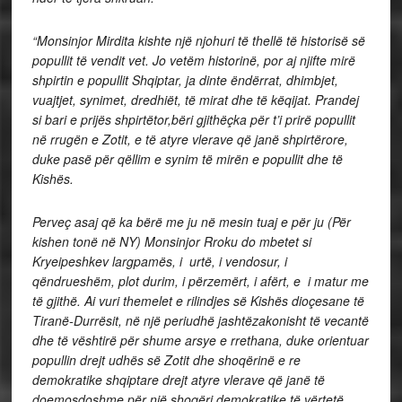
“Monsinjor Mirdita kishte një njohuri të thellë të historisë së
popullit të vendit vet. Jo vetëm historinë, por aj njifte mirë
shpirtin e popullit Shqiptar, ja dinte ëndërrat, dhimbjet,
vuajtjet, synimet, dredhiët, të mirat dhe të këqijat. Prandej
si bari e prijës shpirtëtor,bëri gjithëçka për t’i prirë popullit
në rrugën e Zotit, e të atyre vlerave që janë shpirtërore,
duke pasë për qëllim e synim të mirën e popullit dhe të
Kishës.
Perveç asaj që ka bërë me ju në mesin tuaj e për ju (Për
kishen tonë në NY) Monsinjor Rroku do mbetet si
Kryeipeshkev largpamës, i urtë, i vendosur, i
qëndrueshëm, plot durim, i përzemërt, i afërt, e i matur me
të gjithë. Ai vuri themelet e rilindjes së Kishës dioçesane të
Tiranë-Durrësit, në një periudhë jashtëzakonisht të vecantë
dhe të vështirë për shume arsye e rrethana, duke orientuar
popullin drejt udhës së Zotit dhe shoqërinë e re
demokratike shqiptare drejt atyre vlerave që janë të
doemosdoshme për një shoqëri demokratike të vërtetë.