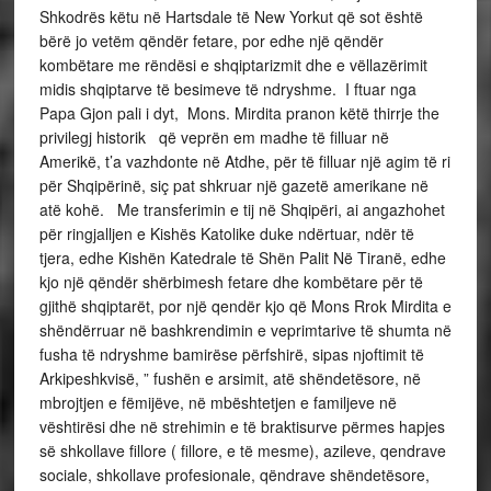
Shkodrës këtu në Hartsdale të New Yorkut që sot është
bërë jo vetëm qëndër fetare, por edhe një qëndër
kombëtare me rëndësi e shqiptarizmit dhe e vëllazërimit
midis shqiptarve të besimeve të ndryshme. I ftuar nga
Papa Gjon pali i dyt, Mons. Mirdita pranon këtë thirrje the
privilegj historik që veprën em madhe të filluar në
Amerikë, t’a vazhdonte në Atdhe, për të filluar një agim të ri
për Shqipërinë, siç pat shkruar një gazetë amerikane në
atë kohë. Me transferimin e tij në Shqipëri, ai angazhohet
për ringjalljen e Kishës Katolike duke ndërtuar, ndër të
tjera, edhe Kishën Katedrale të Shën Palit Në Tiranë, edhe
kjo një qëndër shërbimesh fetare dhe kombëtare për të
gjithë shqiptarët, por një qendër kjo që Mons Rrok Mirdita e
shëndërruar në bashkrendimin e veprimtarive të shumta në
fusha të ndryshme bamirëse përfshirë, sipas njoftimit të
Arkipeshkvisë, ” fushën e arsimit, atë shëndetësore, në
mbrojtjen e fëmijëve, në mbështetjen e familjeve në
vështirësi dhe në strehimin e të braktisurve përmes hapjes
së shkollave fillore ( fillore, e të mesme), azileve, qendrave
sociale, shkollave profesionale, qëndrave shëndetësore,