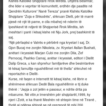
Kishës Katolike Shqiptare Rrok Mirdita. Dhjetra besimtar,
dhe lider e vepritar të komunitetit, erdhën dje pasdite në
Qendrën Kulturore” Nanë Tereza” pranë Kishës Katolike
Shqiptare ”Zoja e Shkodrës”, shkruan Dielli, për të marrë
pjesë në një të pame, e cila mbahej në nderim të
Ipeshkevit të ndjerë të Shqiperisë Rrok Mirdita, ish
meshtari i parë i kësaj kishe në Nju Jork, prej bashkimit të
saj.
“Një përfaqësi e Vatrës e përbërë nga kryetari i saj, Dr.
Gjon Bucaj me zonjën Nikoleta, zv. Kryetari Asllan Bushati,
anëtari i kryesisë Marjan Cubi me zonjën Dila, Zef
Pernocaj, Pashko Camaj, anëtar i kryesisë, editori i Diellit
Dalip Greca, u kan shprehur familjarëve dhe besimtarëve
të kësaj famullije ngushëllimet më të thella” shkruhet në
reportazhin e Diellit-
Kurse, në faqen e internetit të kësaj kishe, në librin e
shënimeve shkruan Dedë Bala ngushëllimin e tij duke
thënë : “Jepja o zot jetën e pasosur, e ndrite drita pa
mbarume. Në vitin,e tmershëm për shqiptarët,1999, ky
njeri i Zotit, e ka thanë Meshën në shtepin time në Tiranë ,
thotë ai ndërsa shtonë se në prezencë të mbi 200