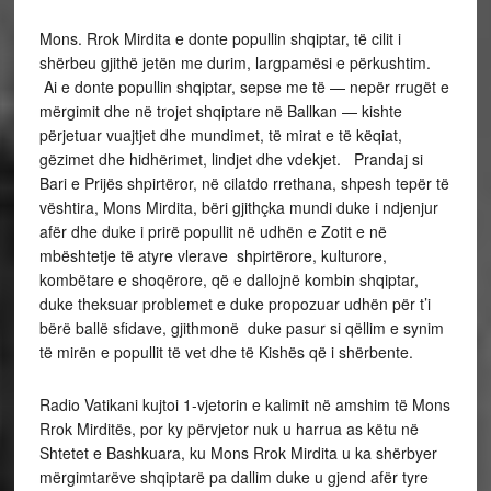
Mons. Rrok Mirdita e donte popullin shqiptar, të cilit i
shërbeu gjithë jetën me durim, largpamësi e përkushtim.
Ai e donte popullin shqiptar, sepse me të — nepër rrugët e
mërgimit dhe në trojet shqiptare në Ballkan — kishte
përjetuar vuajtjet dhe mundimet, të mirat e të këqiat,
gëzimet dhe hidhërimet, lindjet dhe vdekjet. Prandaj si
Bari e Prijës shpirtëror, në cilatdo rrethana, shpesh tepër të
vështira, Mons Mirdita, bëri gjithçka mundi duke i ndjenjur
afër dhe duke i prirë popullit në udhën e Zotit e në
mbështetje të atyre vlerave shpirtërore, kulturore,
kombëtare e shoqërore, që e dallojnë kombin shqiptar,
duke theksuar problemet e duke propozuar udhën për t’i
bërë ballë sfidave, gjithmonë duke pasur si qëllim e synim
të mirën e popullit të vet dhe të Kishës që i shërbente.
Radio Vatikani kujtoi 1-vjetorin e kalimit në amshim të Mons
Rrok Mirditës, por ky përvjetor nuk u harrua as këtu në
Shtetet e Bashkuara, ku Mons Rrok Mirdita u ka shërbyer
mërgimtarëve shqiptarë pa dallim duke u gjend afër tyre