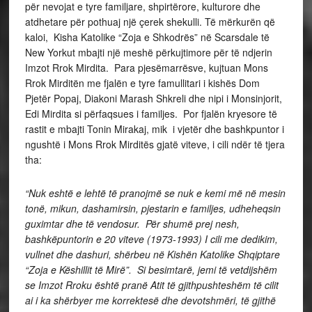
për nevojat e tyre familjare, shpirtërore, kulturore dhe
atdhetare për pothuaj një çerek shekulli. Të mërkurën që
kaloi, Kisha Katolike “Zoja e Shkodrës” në Scarsdale të
New Yorkut mbajti një meshë përkujtimore për të ndjerin
Imzot Rrok Mirdita. Para pjesëmarrësve, kujtuan Mons
Rrok Mirditën me fjalën e tyre famullitari i kishës Dom
Pjetër Popaj, Diakoni Marash Shkreli dhe nipi i Monsinjorit,
Edi Mirdita si përfaqsues i familjes. Por fjalën kryesore të
rastit e mbajti Tonin Mirakaj, mik i vjetër dhe bashkpuntor i
ngushtë i Mons Rrok Mirditës gjatë viteve, i cili ndër të tjera
tha:
“Nuk eshtë e lehtë të pranojmë se nuk e kemi më në mesin
tonë, mikun, dashamirsin, pjestarin e familjes, udheheqsin
guximtar dhe të vendosur. Për shumë prej nesh,
bashkëpuntorin e 20 viteve (1973-1993) I cili me dedikim,
vullnet dhe dashuri, shërbeu në Kishën Katolike Shqiptare
“Zoja e Këshillit të Mirë”. Si besimtarë, jemi të vetdijshëm
se Imzot Rroku është pranë Atit të gjithpushteshëm të cilit
ai i ka shërbyer me korrektesë dhe devotshmëri, të gjithë