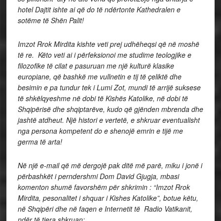
hotel Dajtit ishte ai që do të ndërtonte Kathedralen e
sotëme të Shën Palit!
Imzot Rrok Mirdita kishte veti prej udhëheqsi që në moshë
të re. Këto veti ai i përfeksionoi me studime teologjike e
filozofike të cilat e pasuruan me një kulturë klasike
europiane, që bashkë me vullnetin e tij të çeliktë dhe
besimin e pa tundur tek i Lumi Zot, mundi të arrijë suksese
të shkëlqyeshme në dobi të Kishës Katolike, në dobi të
Shqipërisë dhe shqiptarëve, kudo që gjënden mbrenda dhe
jashtë atdheut. Një histori e vertetë, e shkruar eventualisht
nga persona kompetent do e shenojë emrin e tijë me
germa të arta!
Në një e-mail që më dergojë pak ditë më parë, miku i jonë i
përbashkët i perndershmi Dom David Gjugja, mbasi
komenton shumë favorshëm për shkrimin : “Imzot Rrok
Mirdita, pesonalitet i shquar i Kishes Katolike”, botue këtu,
në Shqipëri dhe në faqen e Internetit të Radio Vatikanit,
ndër të tjera shkruan: