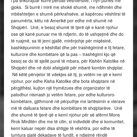
i pa shkurajuar kurrë përball vështërsive, i hyri punës me
gjoks. Si burrë i mirë me shokë shumë, me ndihmën dhe
mbështetjen e shumë përkrahsëve, ai kapërceu vështirsi të
panumërta, këtu në Amerikë por edhe më shumë në
Shqipëri. Unë, e besoj shumë të tjerë që e kanë njohur
ose që kanë punuar me të ndjerin, do të ushqejmë dhe do
të ruajmë, sa të jemi gjallë, mirënjohje për miqësinë,
bashkëpunimin e këshillat dhe për trashëgiminë e tij fetare,
kulturore dhe kombëtare që la pas – trashëgimi kjo që
besoj se do të sjellë punë të mbara, për Kishën Katolike në
Shqipëri dhe në dobi afatgjatë për mbarë kombin shqiptar.
Në këtë përvjetor të vdekjes së tij, jo vetëm ne që e kemi
njohur, por edhe Kisha Katolike dhe bota shqiptare në
përgjithësi, kujton një frymëzues dhe organizator të
palodhur nismash jo vetëm fetare, por edhe kulturoro-
kombëtare, gjithmonë në përputhje me lartësimin e vlerave
më të dalluara fetare dhe kombëtare të shqiptarëve. Unë
dhe shumë të tjerë që e kemi njohur për së afërmi Mons
Rrok Mirditën dhe me të cilin, si indivdidë dhe si komunitet,
kemi kaluar nepër disa shtigje të vështira, por edhe të
lumtura gjatë dekadave të fundit, e ndjejmë rëndë