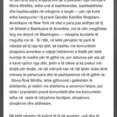
Mons Mirditës, edhe unë si bashkvendas, bashkatdhetar
dhe bashkvuajtës në mërgimin e largët — për një kohë
edhe bashpuntor i tij pranë Qendës Katolike Shqiptaro-
Amerikane në New York në vitet e para pas ardhjes së tij
në Shtetet e Bashkuara të Amerikës, me të cilin megjithëse
larg me detyrë në Washington — mbajsha kontakte të
rregullta me të. Si i tillë, në këtë përvjetor të parë të
ndarjes së tij nga kjo jetë, së bashku me komunitetin
shqiptaro-amerikan e ndjejë hidhërimin e thellë për këtë
humbje të madhe për të gjithë ne, por sidomos për ata që
e kanë njohur nga afër, jetën e të cilëve ai ka prekur më
drejtë për drejtë, në një mënyrë ose në një tjetër, duke lënë
mbresa të paharruara dhe të pashlyeshme në të gjithë ne.
Mons Rrok Mirdita, ishte gjithmonë i gatëshëm të
shërbente, jo vetëm me shërbime e ceremoni fetare, por
ishte i pranishëm pranë komunitetit dhe me komunitetin
edhe në raste të ndryshme familjare, shoqërore,
shoqërore dhe atdhetare.
Në këtë pëvjetor të kalimit të tij në amshim, unë dhe të