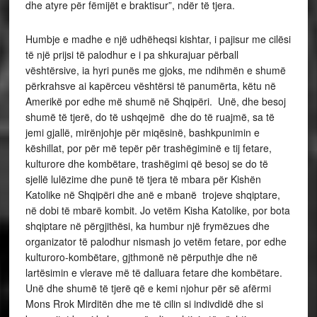
dhe atyre për fëmijët e braktisur”, ndër të tjera.
Humbje e madhe e një udhëheqsi kishtar, i pajisur me cilësi
të një prijsi të palodhur e i pa shkurajuar përball
vështërsive, ia hyri punës me gjoks, me ndihmën e shumë
përkrahsve ai kapërceu vështërsi të panumërta, këtu në
Amerikë por edhe më shumë në Shqipëri. Unë, dhe besoj
shumë të tjerë, do të ushqejmë dhe do të ruajmë, sa të
jemi gjallë, mirënjohje për miqësinë, bashkpunimin e
këshillat, por për më tepër për trashëgiminë e tij fetare,
kulturore dhe kombëtare, trashëgimi që besoj se do të
sjellë lulëzime dhe punë të tjera të mbara për Kishën
Katolike në Shqipëri dhe anë e mbanë trojeve shqiptare,
në dobi të mbarë kombit. Jo vetëm Kisha Katolike, por bota
shqiptare në përgjithësi, ka humbur një frymëzues dhe
organizator të palodhur nismash jo vetëm fetare, por edhe
kulturoro-kombëtare, gjthmonë në përputhje dhe në
lartësimin e vlerave më të dalluara fetare dhe kombëtare.
Unë dhe shumë të tjerë që e kemi njohur për së afërmi
Mons Rrok Mirditën dhe me të cilin si indivdidë dhe si