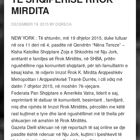
MIRDITA
DECEMBER 19, 2015
BY
DGRECA
NEW YORK : Të shtunën, më 19 dhjetor 2015, duke fulluar
në ora 11 deri në 4, pasdite në Qendrën “Nëna Tereze” –
Kisha Katolike Shqiptare Zoja e Shkodrës në Nju Jork,
anëtarët e familjes së Rrok Miridtës, në SHBA, pritën
ngushëllime nga komuniteti shqiptarë, për ish-famulliatrin e
kësaj kishe, të ndjerin Imzot Rrok K. Mirdita Arqipeshkëv
Metropolitan i Arqipeshkvisë Tiranë-Durrës, i cili vdiq më
datën 7 dhjetor 2015, në moshën 76-vjeçare.
Federata Pan Shqiptare e Amerikës Vatra, liderit e saj,
veprimtarë të dalluar të komunitetit, besimtarë , familjarë,
miq dhe njohës të Imzot Rrok Miriditës, përcollën me këtë
rast kujtimet e tyre dhe lanë ngushëllimet më të thella për
shkuarjen në amshim të Rrok Mirditës.
Gazeta Dielli shkruan në një reportazh të saj online se dje
pasdite është nderuar në Nju Jork, kujtimi i Ipeshkevit të