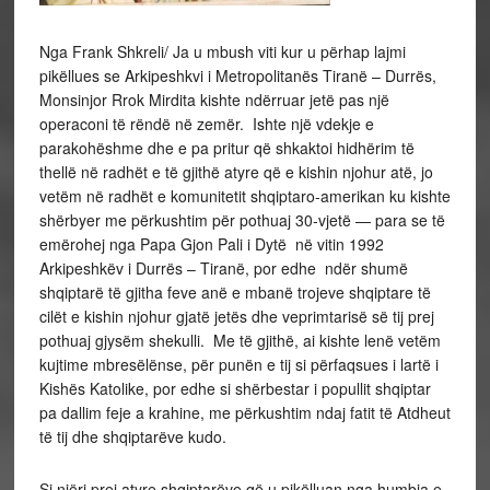
Nga Frank Shkreli/ Ja u mbush viti kur u përhap lajmi
pikëllues se Arkipeshkvi i Metropolitanës Tiranë – Durrës,
Monsinjor Rrok Mirdita kishte ndërruar jetë pas një
operaconi të rëndë në zemër. Ishte një vdekje e
parakohëshme dhe e pa pritur që shkaktoi hidhërim të
thellë në radhët e të gjithë atyre që e kishin njohur atë, jo
vetëm në radhët e komunitetit shqiptaro-amerikan ku kishte
shërbyer me përkushtim për pothuaj 30-vjetë — para se të
emërohej nga Papa Gjon Pali i Dytë në vitin 1992
Arkipeshkëv i Durrës – Tiranë, por edhe ndër shumë
shqiptarë të gjitha feve anë e mbanë trojeve shqiptare të
cilët e kishin njohur gjatë jetës dhe veprimtarisë së tij prej
pothuaj gjysëm shekulli. Me të gjithë, ai kishte lenë vetëm
kujtime mbresëlënse, për punën e tij si përfaqsues i lartë i
Kishës Katolike, por edhe si shërbestar i popullit shqiptar
pa dallim feje a krahine, me përkushtim ndaj fatit të Atdheut
të tij dhe shqiptarëve kudo.
Si njëri prej atyre shqiptarëve që u pikëlluan nga humbja e