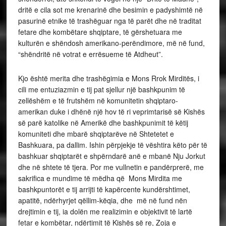
dritë e cila sot me krenarinë dhe besimin e padyshimtë në
pasurinë etnike të trashëguar nga të parët dhe në traditat
fetare dhe kombëtare shqiptare, të gërshetuara me
kulturën e shëndosh amerikano-perëndimore, më në fund,
“shëndritë në votrat e errësueme të Atdheut”.
Kjo është merita dhe trashëgimia e Mons Rrok Mirditës, i
cili me entuziazmin e tij pat sjellur një bashkpunim të
zellëshëm e të frutshëm në komunitetin shqiptaro-
amerikan duke i dhënë një hov të ri veprimtarisë së Kishës
së parë katolike në Amerikë dhe bashkpunimit të këtij
komuniteti dhe mbarë shqiptarëve në Shtetetet e
Bashkuara, pa dallim. Ishin përpjekje të vështira këto për të
bashkuar shqiptarët e shpërndarë anë e mbanë Nju Jorkut
dhe në shtete të tjera. Por me vullnetin e pandërprerë, me
sakrifica e mundime të mëdha që Mons Mirdita me
bashkpuntorët e tij arrijti të kapërcente kundërshtimet,
apatitë, ndërhyrjet qëllim-këqia, dhe më në fund nën
drejtimin e tij, ia dolën me realizimin e objektivit të lartë
fetar e kombëtar, ndërtimit të Kishës së re, Zoja e