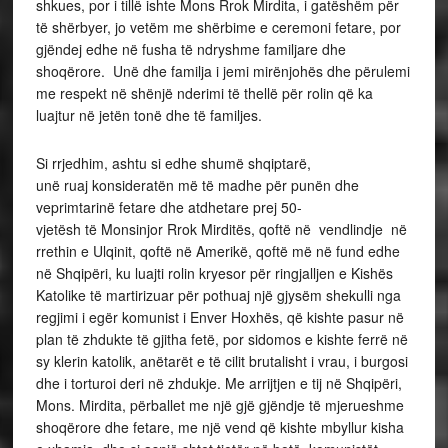
shkues, por i tillë ishte Mons Rrok Mirdita, i gatëshëm për
të shërbyer, jo vetëm me shërbime e ceremoni fetare, por
gjëndej edhe në fusha të ndryshme familjare dhe
shoqërore. Unë dhe familja i jemi mirënjohës dhe përulemi
me respekt në shënjë nderimi të thellë për rolin që ka
luajtur në jetën tonë dhe të familjes.
Si rrjedhim, ashtu si edhe shumë shqiptarë,
unë ruaj konsideratën më të madhe për punën dhe
veprimtarinë fetare dhe atdhetare prej 50-
vjetësh të Monsinjor Rrok Mirditës, qoftë në vendlindje në
rrethin e Ulqinit, qoftë në Amerikë, qoftë më në fund edhe
në Shqipëri, ku luajti rolin kryesor për ringjalljen e Kishës
Katolike të martirizuar për pothuaj një gjysëm shekulli nga
regjimi i egër komunist i Enver Hoxhës, që kishte pasur në
plan të zhdukte të gjitha fetë, por sidomos e kishte ferrë në
sy klerin katolik, anëtarët e të cilit brutalisht i vrau, i burgosi
dhe i torturoi deri në zhdukje. Me arrijtjen e tij në Shqipëri,
Mons. Mirdita, përballet me një gjë gjëndje të mjerueshme
shoqërore dhe fetare, me një vend që kishte mbyllur kisha