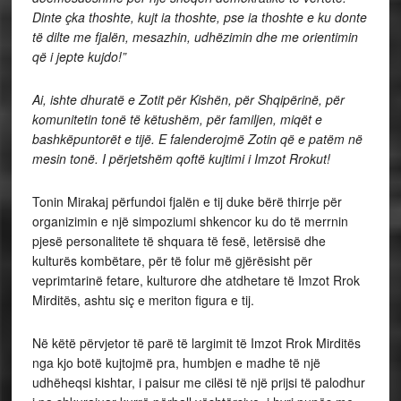
Dinte çka thoshte, kujt ia thoshte, pse ia thoshte e ku donte
të dilte me fjalën, mesazhin, udhëzimin dhe me orientimin
që i jepte kujdo!”
Ai, ishte dhuratë e Zotit për Kishën, për Shqipërinë, për
komunitetin tonë të këtushëm, për familjen, miqët e
bashkëpuntorët e tijë. E falenderojmë Zotin që e patëm në
mesin tonë. I përjetshëm qoftë kujtimi i
Imzot Rrokut!
Tonin Mirakaj përfundoi fjalën e tij duke bërë thirrje për
organizimin e një simpoziumi shkencor ku do të merrnin
pjesë personalitete të shquara të fesë, letërsisë dhe
kulturës kombëtare, për të folur më gjërësisht për
veprimtarinë fetare, kulturore dhe atdhetare të Imzot Rrok
Mirditës, ashtu siç e meriton figura e tij.
Në këtë përvjetor të parë të largimit të Imzot Rrok Mirditës
nga kjo botë kujtojmë pra, humbjen e madhe të një
udhëheqsi kishtar, i paisur me cilësi të një prijsi të palodhur