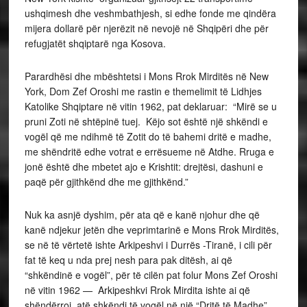
ushqimesh dhe veshmbathjesh, si edhe fonde me qindëra
mijera dollarë për njerëzit në nevojë në Shqipëri dhe për
refugjatët shqiptarë nga Kosova.
Parardhësi dhe mbështetsi i Mons Rrok Mirditës në New
York, Dom Zef Oroshi me rastin e themelimit të Lidhjes
Katolike Shqiptare në vitin 1962, pat deklaruar: “Mirë se u
pruni Zoti në shtëpinë tuej. Këjo sot është një shkëndi e
vogël që me ndihmë të Zotit do të bahemi dritë e madhe,
me shëndritë edhe votrat e errësueme në Atdhe. Rruga e
jonë është dhe mbetet ajo e Krishtit: drejtësi, dashuni e
paqë për gjithkënd dhe me gjithkënd.”
Nuk ka asnjë dyshim, për ata që e kanë njohur dhe që
kanë ndjekur jetën dhe veprimtarinë e Mons Rrok Mirditës,
se në të vërtetë ishte Arkipeshvi i Durrës -Tiranë, i cili për
fat të keq u nda prej nesh para pak ditësh, ai që
“shkëndinë e vogël”, për të cilën pat folur Mons Zef Oroshi
në vitin 1962 — Arkipeshkvi Rrok Mirdita ishte ai që
shëndërroi, atë shkëndi të vogël në një “Dritë të Madhe”,