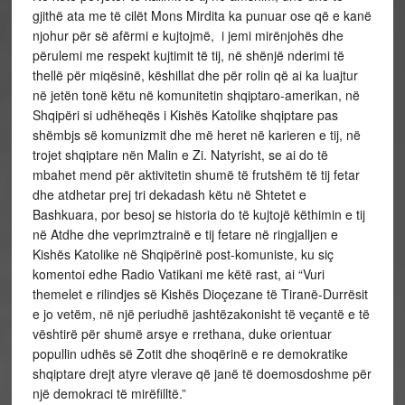
gjithë ata me të cilët Mons Mirdita ka punuar ose që e kanë
njohur për së afërmi e kujtojmë, i jemi mirënjohës dhe
përulemi me respekt kujtimit të tij, në shënjë nderimi të
thellë për miqësinë, këshillat dhe për rolin që ai ka luajtur
në jetën tonë këtu në komunitetin shqiptaro-amerikan, në
Shqipëri si udhëheqës i Kishës Katolike shqiptare pas
shëmbjs së komunizmit dhe më heret në karieren e tij, në
trojet shqiptare nën Malin e Zi. Natyrisht, se ai do të
mbahet mend për aktivitetin shumë të frutshëm të tij fetar
dhe atdhetar prej tri dekadash këtu në Shtetet e
Bashkuara, por besoj se historia do të kujtojë këthimin e tij
në Atdhe dhe veprimztrainë e tij fetare në ringjalljen e
Kishës Katolike në Shqipërinë post-komuniste, ku siç
komentoi edhe Radio Vatikani me këtë rast, ai “Vuri
themelet e rilindjes së Kishës Dioçezane të Tiranë-Durrësit
e jo vetëm, në një periudhë jashtëzakonisht të veçantë e të
vështirë për shumë arsye e rrethana, duke orientuar
popullin udhës së Zotit dhe shoqërinë e re demokratike
shqiptare drejt atyre vlerave që janë të doemosdoshme për
një demokraci të mirëfilltë.”