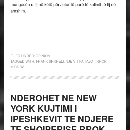
mungesën e tij në këtë përvjetor të parë të kalimit të tij në
amshim.
FILED UNDER:
OPINION
TAGGED WITH:
FRANK SHKRELI
,
NJE VIT PA IMZOT
,
RROK
MIRDITA
NDEROHET NE NEW
YORK KUJTIMI I
IPESHKEVIT TE NDJERE
TE SHQIPERISE RROK