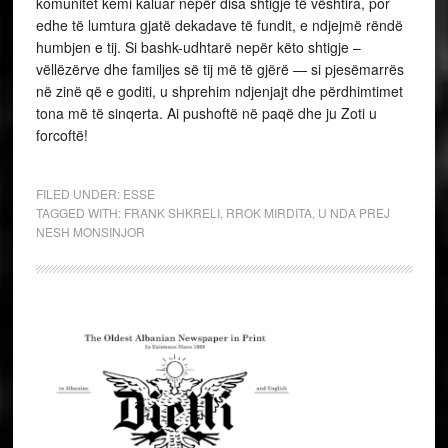
komunitet kemi kaluar nepër disa shtigje të vështira, por
edhe të lumtura gjatë dekadave të fundit, e ndjejmë rëndë
humbjen e tij. Si bashk-udhtarë nepër këto shtigje –
vëllëzërve dhe familjes së tij më të gjërë — si pjesëmarrës
në zinë që e goditi, u shprehim ndjenjajt dhe përdhimtimet
tona më të sinqerta. Ai pushoftë në paqë dhe ju Zoti u
forcoftë!
FILED UNDER:
ESSE
TAGGED WITH:
FRANK SHKRELI
,
RROK MIRDITA
,
U NDA PREJ
NESH MONSINJOR