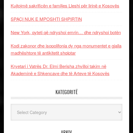
Kujtojmë sakrificën e familjes Lleshi për lirinë e Kosovës
SPAÇI NUK E MPOSHTI SHPIRTIN
New York, qyteti që ndryshoi emrin… dhe ndryshoi botën
Kodi zakonor dhe isopolifonia dy nga monumentet e gjalla
madhështore të antikitetit shqiptar
Kryetari i Vatrës Dr. Elmi Berisha zhvilloi takim në
Akademinë e Shkencave dhe të Arteve të Kosovës
KATEGORITË
Kategoritë
ARKIV