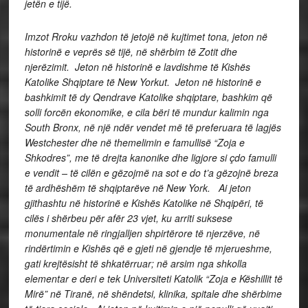
jetën e tijë.
Imzot Rroku vazhdon të jetojë në kujtimet tona, jeton në
historinë e veprës së tijë, në shërbim të Zotit dhe
njerëzimit. Jeton në historinë e lavdishme të Kishës
Katolike Shqiptare të New Yorkut. Jeton në historinë e
bashkimit të dy Qendrave Katolike shqiptare, bashkim që
solli forcën ekonomike, e cila bëri të mundur kalimin nga
South Bronx, në një ndër vendet më të preferuara të lagjës
Westchester dhe në themelimin e famullisë “Zoja e
Shkodres”, me të drejta kanonike dhe ligjore si çdo famulli
e vendit – të cilën e gëzojmë na sot e do t’a gëzojnë breza
të ardhëshëm të shqiptarëve në New York. Ai jeton
gjithashtu në historinë e Kishës Katolike në Shqipëri, të
cilës i shërbeu për afër 23 vjet, ku arriti suksese
monumentale në ringjalljen shpirtërore të njerzëve, në
rindërtimin e Kishës që e gjeti në gjendje të mjerueshme,
gati krejtësisht të shkatërruar; në arsim nga shkolla
elementar e deri e tek Universiteti Katolik “Zoja e Këshillit të
Mirë” në Tiranë, në shëndetsi, klinika, spitale dhe shërbime