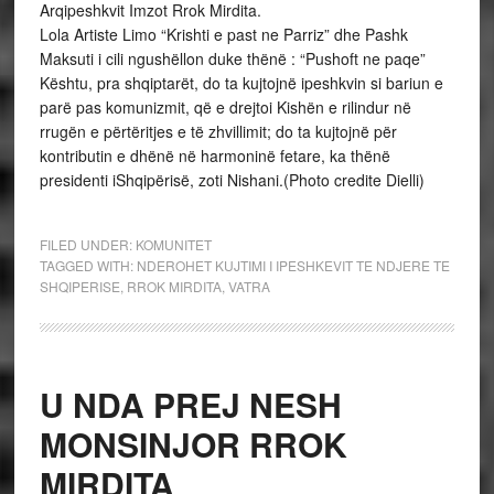
Arqipeshkvit Imzot Rrok Mirdita.
Lola Artiste Limo “Krishti e past ne Parriz” dhe Pashk
Maksuti i cili ngushëllon duke thënë : “Pushoft ne paqe”
Kështu, pra shqiptarët, do ta kujtojnë ipeshkvin si bariun e
parë pas komunizmit, që e drejtoi Kishën e rilindur në
rrugën e përtëritjes e të zhvillimit; do ta kujtojnë për
kontributin e dhënë në harmoninë fetare, ka thënë
presidenti iShqipërisë, zoti Nishani.(Photo credite Dielli)
FILED UNDER:
KOMUNITET
TAGGED WITH:
NDEROHET KUJTIMI I IPESHKEVIT TE NDJERE TE
SHQIPERISE
,
RROK MIRDITA
,
VATRA
U NDA PREJ NESH
MONSINJOR RROK
MIRDITA