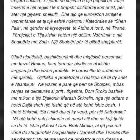
të tjera sociale. Ai jeton në kujtimin e një populli që vuajti
tmerrin e një regjimi të mbrapsht dictatorial komunist, për
afër një gjysem shekulli. Dhe ajo që kurorëzon arritjet e
veprimtarisë së tij tijë është ndërtimi i Katedrales së “Shën
Palit”, në qënder të kryeqytetit të Atdheut tonë, në Tiranë.
Përpjekjet e Tija kishin vetëm një qëllim: Ndërtimin e një
Shqipërie me Zotin. Një Shqipëri për të gjithë shqiptarët.
Gjatë njoftësisë, bashkëpunimit dhe miqësisë personale
me Imzot Rrokun, kam formuar bindje se ai kishte
largpamje dhe vizion profetik. E parashifte të ardhëmen
me qartësi. Gjithëka e profetizojë u realizua në të dy anët
e Atlantikut! Në vizitën e parë që bëri në Shqipëri, mbas
rënjes së diktaturës si prift i thjeshtë, Dom Rroku bashkë
me mikun e tijë Djakonin Marash Shkrelin, nga një dritare e
hotel Dajtit sheh një fushë që në atë kohë ishte bosh. I
thotë Shkrelit: ‘Sa i mirë duket ky vend, për një Katedrale’!
Në atë kohë nuk i shkonte në mend atij dhe as kujt tjetër
se do të ishte pikërisht Dom Rrok Mirdita, ai që pak më
vonë do shugurohej Arkipeshkëv i Durrësit dhe Tiranës dhe
se pikërisht aty në atë vend që profetizojë nga dritarja e