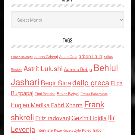
Arkiv
TAGS
arben llalla
alfons Grishaj
Anton Cefa
asllan
albano kolonjari
Behlul
Astrit Lulushi
Aurenc Bebja
Bushati
Jashari
dalip greca
Beqir Sina
Elida
Buçpapaj
Enver Bytyci
Elmi Berisha
Ermira Babamusta
Frank
Eugjen Merlika
Fahri Xharra
shkreli
Ilir
Gezim Llojdia
Fritz radovani
Levonja
Interviste
Kolec Traboini
Keze Kozeta Zylo