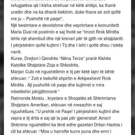
refugjatëve që i kisha strehuar në këtë shtëpi, ka thanë
uratën dhe na ka dhanë bekimin, duke thane se zoti qoftë
me ju – Pushoftë në paqe!”.
Një besimtare e devotshme dhe veprimtare e komunitetit
Maria Dusi në postimin e saj thotë se “Imzot Rrok Mirdita
ishte një shembull dhe një krenari për të gjith ne shqiptarët.
I përjetshëm qoftë kujtimi i Tij dhe I leht i qoftë dheu i tokës
nanë.
Kurse, Drejtori i Qendrës “Nëna Terze” pranë Kishës
Katolike Shqiptare Zoja e Shkodrës,
Marjan Cubi në ngushëllimin e tij për këtë lajm të idhtë
shkruan :” Zoti e bekoftë shpirtin e Arkipeshevit Rrok
Mirdita . Aji pushoftë në paqe dhe kujtimet e mira
mbetëshin përgjithmonë “
Raimonda Moisiu , kryetare e Shoqatës së Shkrimtarve
Shqiptaro Amerikan, shkruan në mesazhin e saj
ngushëllues :”U prehtë në Paqe! I përjetshëm kujtimi dhe
vepra e tij drita e saj që la pas për gjeneratat! Amen!
Shënime ngushëllimi ka lënë edhe gazetari Dritan Haxhia i
cili ka shkruar :“Mos u harrofte kurre puna dhe emri i