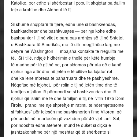
Katolike, por edhe si shërbestar i popullit shqiptar pa dallim
feje a krahine dhe Atdheut të tij.
Si shumë shqiptarë të tjerë, edhe unë si bashkvendas,
bashkatdhetar dhe bashkvuajtës — për një kohë edhe
bashpuntor i tij në vitet e para pas ardhjes së tij në Shtetet
e Bashkuara të Amerikës, me të cilin megjithëse larg me
detyrë në Washington — mbajsha kontakte të rregullta me
të. Si i tillë, ndjejë hidhërimin e thellë për këtë humbje
të madhe për të gjithë ne, por sidomos për ata që e kanë
njohur nga afër dhe në jetën e të cilëve ka lujatur rol
dhe ka lënë mbresa të paharruara dhe të pashlyeshme.
Nëqoftse më lejohet, për rolin e tij në jetën time dhe të
familjes mjafton të përmendi se si bashkvendas dhe të
njohur që ishim me të dhe familjen e tij, në vitin 1975 Dom
Rroku pranoi me një shprehje miratimi, të ndërmjetësonte
si “shkues” për fejesën me bashkshorten time Vitoren, që
përfundoi në martesën që vazhdon për 40-vjet tani. Sot,
por ndoshta edhe atëherë, mund të duket si diçka e
jashtzakonshme për një meshtar që të shërbente si