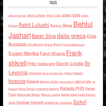
TAGS
arben llalla
alfons Grishaj
Anton Cefa
asllan
albano kolonjari
Behlul
Astrit Lulushi
Aurenc Bebja
Bushati
Jashari
dalip greca
Beqir Sina
Elida
Buçpapaj
Enver Bytyci
Elmi Berisha
Ermira Babamusta
Frank
Eugjen Merlika
Fahri Xharra
shkreli
Ilir
Gezim Llojdia
Fritz radovani
Levonja
Interviste
Kolec Traboini
Keze Kozeta Zylo
kosova
Kosove
nderroi jete
Marjana Bulku
ne
Murat Gecaj
Rafaela Prifti
Rafael
Nene Tereza
Kosove
presidenti Nishani
Floqi
Raimonda Moisiu
Ramiz Lushaj
reshat kripa
Sadik Elshani
Sokol
Shefqet Kercelli
shqiperia
shqiptaret
SHBA