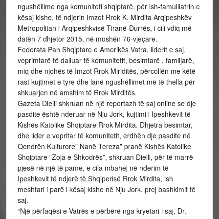
ngushëllime nga komuniteti shqiptarë, për ish-famulliatrin e
kësaj kishe, të ndjerin Imzot Rrok K. Mirdita Arqipeshkëv
Metropolitan i Arqipeshkvisë Tiranë-Durrës, i cili vdiq më
datën 7 dhjetor 2015, në moshën 76-vjeçare.
Federata Pan Shqiptare e Amerikës Vatra, liderit e saj,
veprimtarë të dalluar të komunitetit, besimtarë , familjarë,
miq dhe njohës të Imzot Rrok Miriditës, përcollën me këtë
rast kujtimet e tyre dhe lanë ngushëllimet më të thella për
shkuarjen në amshim të Rrok Mirditës.
Gazeta Dielli shkruan në një reportazh të saj online se dje
pasdite është nderuar në Nju Jork, kujtimi i Ipeshkevit të
Kishës Katolike Shqiptare Rrok Mirdita. Dhjetra besimtar,
dhe lider e vepritar të komunitetit, erdhën dje pasdite në
Qendrën Kulturore” Nanë Tereza” pranë Kishës Katolike
Shqiptare ”Zoja e Shkodrës”, shkruan Dielli, për të marrë
pjesë në një të pame, e cila mbahej në nderim të
Ipeshkevit të ndjerë të Shqiperisë Rrok Mirdita, ish
meshtari i parë i kësaj kishe në Nju Jork, prej bashkimit të
saj.
“Një përfaqësi e Vatrës e përbërë nga kryetari i saj, Dr.