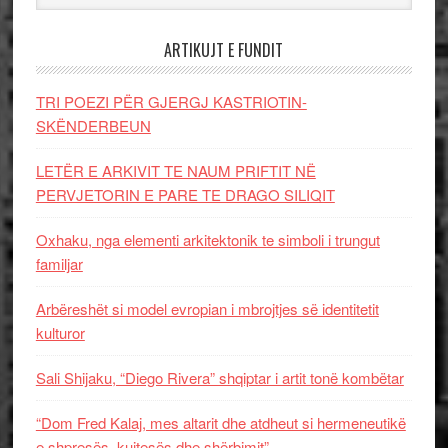
ARTIKUJT E FUNDIT
TRI POEZI PËR GJERGJ KASTRIOTIN-
SKËNDERBEUN
LETËR E ARKIVIT TE NAUM PRIFTIT NË
PERVJETORIN E PARE TE DRAGO SILIQIT
Oxhaku, nga elementi arkitektonik te simboli i trungut
familjar
Arbëreshët si model evropian i mbrojtjes së identitetit
kulturor
Sali Shijaku, “Diego Rivera” shqiptar i artit tonë kombëtar
“Dom Fred Kalaj, mes altarit dhe atdheut si hermeneutikë
e shpresës, kujtesës dhe shërbimit”