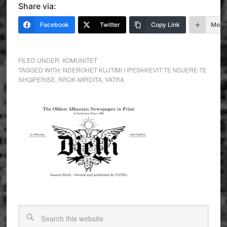
Share via:
Facebook
Twitter
Copy Link
More
FILED UNDER:
KOMUNITET
TAGGED WITH:
NDEROHET KUJTIMI I IPESHKEVIT TE NDJERE TE
SHQIPERISE
,
RROK MIRDITA
,
VATRA