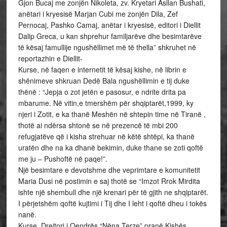
Gjon Bucaj me zonjën Nikoleta, zv. Kryetari Asllan Bushati,
anëtari i kryesisë Marjan Cubi me zonjën Dila, Zef
Pernocaj, Pashko Camaj, anëtar i kryesisë, editori i Diellit
Dalip Greca, u kan shprehur familjarëve dhe besimtarëve
të kësaj famullije ngushëllimet më të thella” shkruhet në
reportazhin e Diellit-
Kurse, në faqen e internetit të kësaj kishe, në librin e
shënimeve shkruan Dedë Bala ngushëllimin e tij duke
thënë : “Jepja o zot jetën e pasosur, e ndrite drita pa
mbarume. Në vitin,e tmershëm për shqiptarët,1999, ky
njeri i Zotit, e ka thanë Meshën në shtepin time në Tiranë ,
thotë ai ndërsa shtonë se në prezencë të mbi 200
refugjatëve që i kisha strehuar në këtë shtëpi, ka thanë
uratën dhe na ka dhanë bekimin, duke thane se zoti qoftë
me ju – Pushoftë në paqe!”.
Një besimtare e devotshme dhe veprimtare e komunitetit
Maria Dusi në postimin e saj thotë se “Imzot Rrok Mirdita
ishte një shembull dhe një krenari për të gjith ne shqiptarët.
I përjetshëm qoftë kujtimi i Tij dhe I leht i qoftë dheu i tokës
nanë.
Kurse, Drejtori i Qendrës “Nëna Terze” pranë Kishës