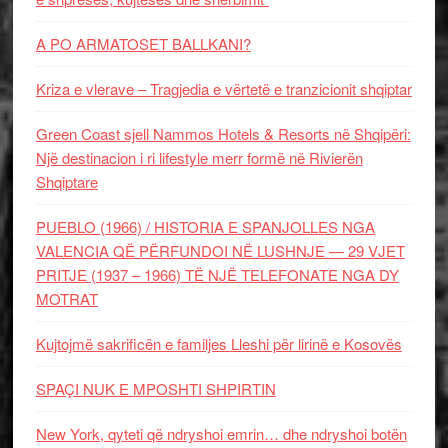
A PO ARMATOSET BALLKANI?
Kriza e vlerave – Tragjedia e vërtetë e tranzicionit shqiptar
Green Coast sjell Nammos Hotels & Resorts në Shqipëri:
Një destinacion i ri lifestyle merr formë në Rivierën
Shqiptare
PUEBLO (1966) / HISTORIA E SPANJOLLES NGA
VALENCIA QË PËRFUNDOI NË LUSHNJE — 29 VJET
PRITJE (1937 – 1966) TË NJË TELEFONATE NGA DY
MOTRAT
Kujtojmë sakrificën e familjes Lleshi për lirinë e Kosovës
SPAÇI NUK E MPOSHTI SHPIRTIN
New York, qyteti që ndryshoi emrin… dhe ndryshoi botën