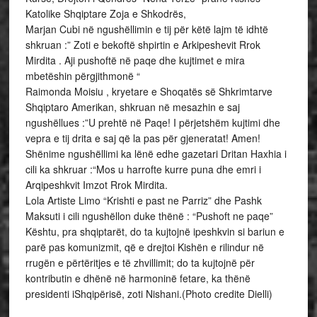
Katolike Shqiptare Zoja e Shkodrës,
Marjan Cubi në ngushëllimin e tij për këtë lajm të idhtë
shkruan :” Zoti e bekoftë shpirtin e Arkipeshevit Rrok
Mirdita . Aji pushoftë në paqe dhe kujtimet e mira
mbetëshin përgjithmonë “
Raimonda Moisiu , kryetare e Shoqatës së Shkrimtarve
Shqiptaro Amerikan, shkruan në mesazhin e saj
ngushëllues :”U prehtë në Paqe! I përjetshëm kujtimi dhe
vepra e tij drita e saj që la pas për gjeneratat! Amen!
Shënime ngushëllimi ka lënë edhe gazetari Dritan Haxhia i
cili ka shkruar :“Mos u harrofte kurre puna dhe emri i
Arqipeshkvit Imzot Rrok Mirdita.
Lola Artiste Limo “Krishti e past ne Parriz” dhe Pashk
Maksuti i cili ngushëllon duke thënë : “Pushoft ne paqe”
Kështu, pra shqiptarët, do ta kujtojnë ipeshkvin si bariun e
parë pas komunizmit, që e drejtoi Kishën e rilindur në
rrugën e përtëritjes e të zhvillimit; do ta kujtojnë për
kontributin e dhënë në harmoninë fetare, ka thënë
presidenti iShqipërisë, zoti Nishani.(Photo credite Dielli)