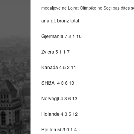
medaljeve ne Lojrat Olimpike ne Soçi pas dites se
ar argj. bronz total
Gjermania 7 2 1 10
Zvicra 5 1 1 7
Kanada 4 5 2 11
SHBA 4 3 6 13
Norvegji 4 3 6 13
Holande 4 3 5 12
Bjellorusi 3 0 1 4