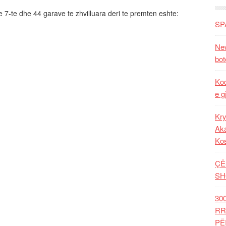
 7-te dhe 44 garave te zhvilluara deri te premten eshte:
SP
New
bot
Kod
e g
Kry
Aka
Ko
ÇË
SH
30
RR
PË