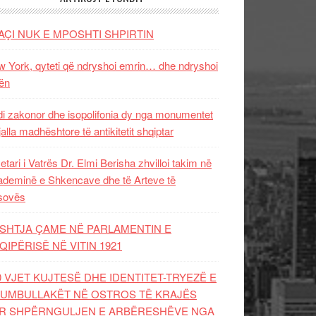
AÇI NUK E MPOSHTI SHPIRTIN
 York, qyteti që ndryshoi emrin… dhe ndryshoi
ën
i zakonor dhe isopolifonia dy nga monumentet
jalla madhështore të antikitetit shqiptar
etari i Vatrës Dr. Elmi Berisha zhvilloi takim në
deminë e Shkencave dhe të Arteve të
sovës
SHTJA ÇAME NË PARLAMENTIN E
QIPËRISË NË VITIN 1921
0 VJET KUJTESË DHE IDENTITET-TRYEZË E
UMBULLAKËT NË OSTROS TË KRAJËS
R SHPËRNGULJEN E ARBËRESHËVE NGA