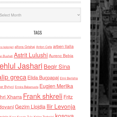
iv
TAGS
arben llalla
alfons Grishaj
Anton Cefa
no kolonjari
Astrit Lulushi
Aurenc Bebja
an Bushati
ehlul Jashari
Beqir Sina
alip greca
Elida Buçpapaj
Elmi Berisha
Eugjen Merlika
er Bytyci
Ermira Babamusta
Frank shkreli
hri Xharra
Fritz
Ilir Levonja
Gezim Llojdia
dovani
kosova
rviste
Kolec Traboini
Keze Kozeta Zylo