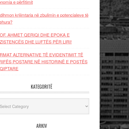
nomia e përfitimit
dihmon krijimtaria në zbulimin e potencialeve të
ehura?
OF. AHMET QERIQI DHE EPOKA E
ZISTENCЁS DHE LUFTЁS PЁR LIRI!
RMAT ALTERNATIVE TË EVIDENTIMIT TË
RIFËS POSTARE NË HISTORINË E POSTËS
QIPTARE
KATEGORITË
egoritë
ARKIV