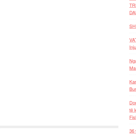
TR
DA
SH
VAT
Inj
Nga
Mal
Kar
Bur
Dom
të 
Fis
36 