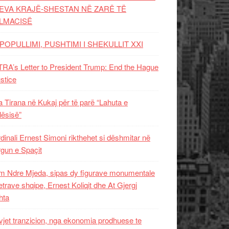
EVA KRAJË-SHESTAN NË ZARË TË
LMACISË
POPULLIMI, PUSHTIMI I SHEKULLIT XXI
RA’s Letter to President Trump: End the Hague
ustice
 Tirana në Kukaj për të parë “Lahuta e
ësisë”
dinali Ernest Simoni rikthehet si dëshmitar në
gun e Spaçit
 Ndre Mjeda, sipas dy figurave monumentale
letrave shqipe, Ernest Koliqit dhe At Gjergj
hta
vjet tranzicion, nga ekonomia prodhuese te