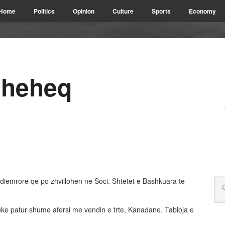
Home
Politics
Opinion
Culture
Sports
Economy
dheheq
diemrore qe po zhvillohen ne Soci. Shtetet e Bashkuara te
duke patur shume afersi me vendin e trte, Kanadane. Tabloja e