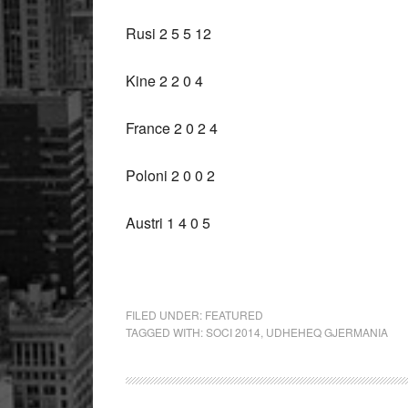
Rusi 2 5 5 12
Kine 2 2 0 4
France 2 0 2 4
Poloni 2 0 0 2
Austri 1 4 0 5
FILED UNDER:
FEATURED
TAGGED WITH:
SOCI 2014
,
UDHEHEQ GJERMANIA