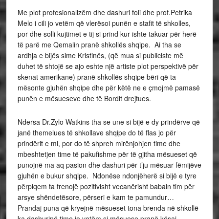
Me plot profesionalizëm dhe dashuri foli dhe prof.Petrika
Melo i cili jo vetëm që vlerësoi punën e stafit të shkolles,
por dhe solli kujtimet e tij si prind kur ishte takuar për herë
të parë me Qemalin pranë shkollës shqipe. Ai tha se
ardhja e bijës sime Kristinës, (që mua si publiciste më
duhet të shtojë se ajo eshte një artiste plot perspektivë për
skenat amerikane) pranë shkollës shqipe bëri që ta
mësonte gjuhën shqipe dhe për këtë ne e çmojmë pamasë
punën e mësueseve dhe të Bordit drejtues.
Ndersa Dr.Zylo Watkins tha se une si bijë e dy prindërve që
janë themelues të shkollave shqipe do të flas jo për
prindërit e mi, por do të shpreh mirënjohjen time dhe
mbeshtetjen time të pakufishme për të gjitha mësueset që
punojnë ma aq pasion dhe dashuri për t’ju mësuar fëmijëve
gjuhën e bukur shqipe. Ndonëse ndonjëherë si bijë e tyre
përpiqem ta frenojë pozitivisht vecanërisht babain tim për
arsye shëndetësore, përseri e kam te pamundur…
Prandaj puna që kryejnë mësueset tona brenda në shkollë
ka dashurinë time jo vetëm si mësuese pranë kësaj