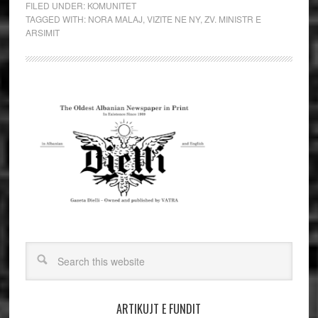
FILED UNDER:
KOMUNITET
TAGGED WITH:
NORA MALAJ
,
VIZITE NE NY
,
ZV. MINISTR E
ARSIMIT
ARTIKUJT E FUNDIT