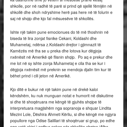
shkolle, por në radhë të parë si prind që sjellë fëmijën në
shkollë dhe shoh ndryshime herë pas here në të folurin e
saj në shqip dhe kjo fal mësuesëve të shkollës.
Ishte një takim pune emocionues do të më thoshnin në
biseda të lira zonjat fisnike Cekani, Koldashi dhe
Muhametaj, ndërsa z.Koldashi drejtor i gjimnazit të
Kamëzës më tha se u preka dhe lotova kur dëgjoja
nxënësit në Amerikë që flisnin shqip. Po aq e prekur dhe
me lot në sy ishte zonja Muhametaj e cila tha se kur i
dëgjoja nxënësit më preknin se mendoja djalin tim kur të
bëhet prind i cili jeton në Amerikë.
Kjo ditë e bukur në një takim pune në drekë kaloi
këndshëm, ku nuk munguan notat e humorit në diskutime
si dhe të shoqëruara me këngë të gjuhës shqipe të
interpretuara magjishëm nga sopranoja e shquar Lindita
Mezini Lole, Dëshira Ahmeti Kërliu, si dhe këngë me ngjyra
popullore nga Odise Salillari të shoqëruar si grup, po edhe
nga vetë ekipi i ardhur enkas për shkollën shqipe “Alba