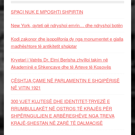
SPAÇI NUK E MPOSHTI SHPIRTIN
New York, qyteti që ndryshoi emrin… dhe ndryshoi botën
Kodi zakonor dhe isopolifonia dy nga monumentet e gjalla
madhështore të antikitetit shqiptar
Kryetari i Vatrës Dr. Elmi Berisha zhvilloi takim në
Akademinë e Shkencave dhe të Arteve të Kosovës
ÇËSHTJA ÇAME NË PARLAMENTIN E SHQIPËRISË
NË VITIN 1921
300 VJET KUJTESË DHE IDENTITET-TRYEZË E
RRUMBULLAKËT NË OSTROS TË KRAJËS PËR
SHPËRNGULJEN E ARBËRESHËVE NGA TREVA
KRAJË-SHESTAN NË ZARË TË DALMACISË