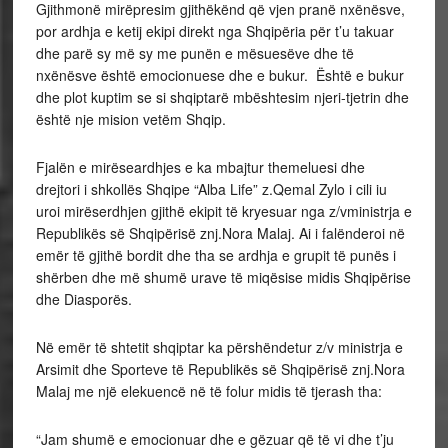
Gjithmonë mirëpresim gjithëkënd që vjen pranë nxënësve,
por ardhja e ketij ekipi direkt nga Shqipëria për t’u takuar
dhe parë sy më sy me punën e mësuesëve dhe të
nxënësve është emocionuese dhe e bukur. Është e bukur
dhe plot kuptim se si shqiptarë mbështesim njeri-tjetrin dhe
është nje mision vetëm Shqip.
Fjalën e mirëseardhjes e ka mbajtur themeluesi dhe
drejtori i shkollës Shqipe “Alba Life” z.Qemal Zylo i cili iu
uroi mirëserdhjen gjithë ekipit të kryesuar nga z/vministrja e
Republikës së Shqipërisë znj.Nora Malaj. Ai i falënderoi në
emër të gjithë bordit dhe tha se ardhja e grupit të punës i
shërben dhe më shumë urave të miqësise midis Shqipërise
dhe Diasporës.
Në emër të shtetit shqiptar ka përshëndetur z/v ministrja e
Arsimit dhe Sporteve të Republikës së Shqipërisë znj.Nora
Malaj me një elekuencë në të folur midis të tjerash tha:
“Jam shumë e emocionuar dhe e gëzuar që të vi dhe t’ju