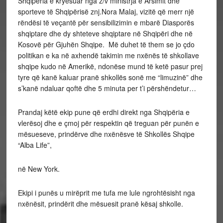
Shqipëria e kryesuar nga z/v ministrja e Arsimit dhe
sporteve të Shqipërisë znj.Nora Malaj, vizitë që merr një
rëndësi të veçantë për sensibilizimin e mbarë Diasporës
shqiptare dhe dy shteteve shqiptare në Shqipëri dhe në
Kosovë për Gjuhën Shqipe. Më duhet të them se jo çdo
politikan e ka në axhendë takimin me nxënës të shkollave
shqipe kudo në Amerikë, ndonëse mund të ketë pasur prej
tyre që kanë kaluar pranë shkollës sonë me “limuzinë” dhe
s’kanë ndaluar qoftë dhe 5 minuta per t’i përshëndetur…
Prandaj këtë ekip pune që erdhi direkt nga Shqipëria e
vlerësoj dhe e çmoj për respektin që treguan për punën e
mësueseve, prindërve dhe nxënësve të Shkollës Shqipe
“Alba Life”,
në New York.
Ekipi i punës u mirëprit me tufa me lule ngrohtësisht nga
nxënësit, prindërit dhe mësuesit pranë kësaj shkolle.