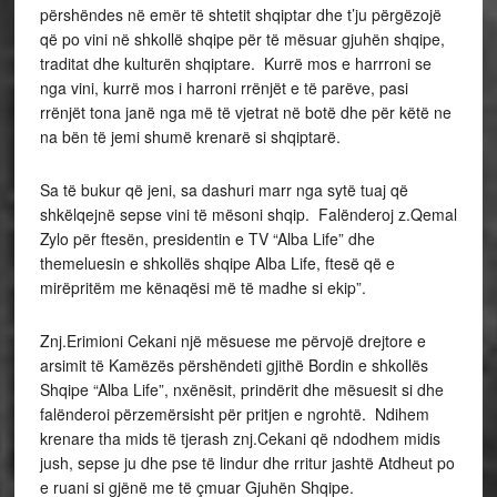
përshëndes në emër të shtetit shqiptar dhe t’ju përgëzojë
që po vini në shkollë shqipe për të mësuar gjuhën shqipe,
traditat dhe kulturën shqiptare. Kurrë mos e harrroni se
nga vini, kurrë mos i harroni rrënjët e të parëve, pasi
rrënjët tona janë nga më të vjetrat në botë dhe për këtë ne
na bën të jemi shumë krenarë si shqiptarë.
Sa të bukur që jeni, sa dashuri marr nga sytë tuaj që
shkëlqejnë sepse vini të mësoni shqip. Falënderoj z.Qemal
Zylo për ftesën, presidentin e TV “Alba Life” dhe
themeluesin e shkollës shqipe Alba Life, ftesë që e
mirëpritëm me kënaqësi më të madhe si ekip”.
Znj.Erimioni Cekani një mësuese me përvojë drejtore e
arsimit të Kamëzës përshëndeti gjithë Bordin e shkollës
Shqipe “Alba Life”, nxënësit, prindërit dhe mësuesit si dhe
falënderoi përzemërsisht për pritjen e ngrohtë. Ndihem
krenare tha mids të tjerash znj.Cekani që ndodhem midis
jush, sepse ju dhe pse të lindur dhe rritur jashtë Atdheut po
e ruani si gjënë me të çmuar Gjuhën Shqipe.