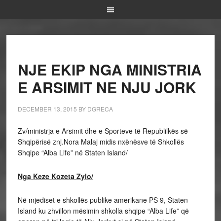
NJE EKIP NGA MINISTRIA
E ARSIMIT NE NJU JORK
DECEMBER 13, 2015
BY
DGRECA
Zv/ministrja e Arsimit dhe e Sporteve të Republilkës së
Shqipërisë znj.Nora Malaj midis nxënësve të Shkollës
Shqipe “Alba Life” në Staten Island/
Nga Keze Kozeta Zylo/
Në mjediset e shkollës publike amerikane PS 9, Staten
Island ku zhvillon mësimin shkolla shqipe “Alba Life” që