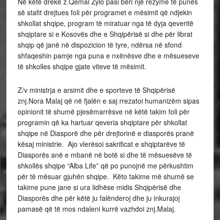
Në këtë drekë z.Qemal Zylo pasi bëri një rezyme të punës
së stafit drejtues foli për programet e mësimit që ndjekin
shkollat shqipe, program të miratuar nga të dyja qeveritë
shqiptare si e Kosovës dhe e Shqipërisë si dhe për librat
shqip që janë në dispozicion të tyre, ndërsa në sfond
shfaqeshin pamje nga puna e nxënësve dhe e mësueseve
të shkolles shqipe gjate viteve të mësimit.
Z/v ministrja e arsimit dhe e sporteve të Shqipërisë
znj.Nora Malaj që në fjalën e saj rrezatoi humanizëm sipas
opinionit të shumë pjesëmarrësve në këtë takim foli për
programin që ka hartuar qeveria shqiptare për shkollat
shqipe në Diasporë dhe për drejtorinë e diasporës pranë
kësaj ministrie. Ajo vlerësoi sakrificat e shqiptarëve të
Diasporës anë e mbanë në botë si dhe të mësuesëve të
shkollës shqipe “Alba Life” që po punojnë me përkushtim
për të mësuar gjuhën shqipe. Këto takime më shumë se
takime pune jane si ura lidhëse midis Shqipërisë dhe
Diasporës dhe për këtë ju falënderoj dhe ju inkurajoj
pamasë që të mos ndaleni kurrë vazhdoi znj.Malaj.