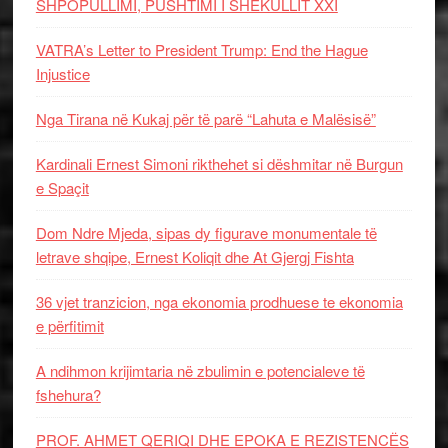
SHPOPULLIMI, PUSHTIMI I SHEKULLIT XXI
VATRA’s Letter to President Trump: End the Hague
Injustice
Nga Tirana në Kukaj për të parë “Lahuta e Malësisë”
Kardinali Ernest Simoni rikthehet si dëshmitar në Burgun
e Spaçit
Dom Ndre Mjeda, sipas dy figurave monumentale të
letrave shqipe, Ernest Koliqit dhe At Gjergj Fishta
36 vjet tranzicion, nga ekonomia prodhuese te ekonomia
e përfitimit
A ndihmon krijimtaria në zbulimin e potencialeve të
fshehura?
PROF. AHMET QERIQI DHE EPOKA E REZISTENCЁS