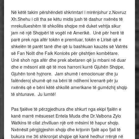
Në këtë takim përshëndeti shkrimtari i mirënjohur z.Novruz
Xh.Shehu i cili tha se këtu midis jush të dashur nxënës të
mrekullueshëm të shkollës shqipe më duket vehtja sikur
jam në një Shqipëri të vogël në Amerikë. Unë për herë të
parë prek nga afër tokën e premtuar, tokën e Lirisë që e
shkelën të parët tanë dhe që iu bashkuan kauzës së Vatrës
së Fan Nolit dhe Faik Konicës për çështjen kombëtare.
Unë shoh nga afër dhe prek abetaren që ju mbani në duar
dhe e mësoni atë që të mos harroni kurrë Gjuhën Shqipe,
Gjuhën tonë hyjnore. Jam shumë i emocionuar dhe ju
falënderoj shumë që na bëni të ndihemi krenarë për ju
nxënës që e bëni këtë shkollë amerikane të gumëzhij shqip
të shtunave. Ju lumtë!
Pas fjalëve të përzgjedhura dhe shkurt nga ekipi fjalën e
kanë marrë mësueset Entela Muda dhe Dr.Valbona Zylo
Watkins të cilat zhvilluan një orë mësimi të hapur shqip.
Nxënësit përgjigjeshin shqip dhe krijonin fjalë apo fjali të
bukura me 36 shkronjat shqipe që kanë hedhur rrënjë në