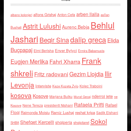
arben llalla
alfons Grishaj
Anton Cefa
asllan
albano kolonjari
Behlul
Astrit Lulushi
Aurenc Bebja
Bushati
Jashari
dalip greca
Beqir Sina
Elida
Buçpapaj
Enver Bytyci
Elmi Berisha
Ermira Babamusta
Frank
Eugjen Merlika
Fahri Xharra
shkreli
Ilir
Gezim Llojdia
Fritz radovani
Levonja
Interviste
Kolec Traboini
Keze Kozeta Zylo
kosova
Kosove
nderroi jete
Marjana Bulku
ne
Murat Gecaj
Rafaela Prifti
Rafael
Nene Tereza
Kosove
presidenti Nishani
Floqi
Raimonda Moisiu
Ramiz Lushaj
reshat kripa
Sadik Elshani
Sokol
Shefqet Kercelli
shqiperia
shqiptaret
SHBA