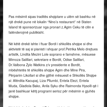
Pas mësimit sipas traditës shqiptare u ulëm së bashku në
një drekë pune në lokalin “Nino’s restaurant” në Staten
Island të sponsorizuar nga pronari z.Agim Ceku të cilin e
falënderojmë publikisht.
Në këtë drekë ishte i ftuar Bordi i shkollës shqipe si dhe
aktivistë të saj si pianisti i shquar prof.Petrika Melo drejtues
artistik, Lindita Mezini Lole soprano e famshme, mësuese
Mimoza Salillari, sekretare e Bordit, Odise Salillari,
Dr.Valbona Zylo Watkins z/v presidente e Bordit,
mbështetës të shkollës shqipe Agim dhe Mine Pira,
Përparim Likollari si dhe gjithë mësuesit e Shkollës Shqipe
si: Afërdita Kacupaj, Liza Pllumbi, Entela Elezi, Entela
Muda, Gladiola Bako, Anila Syku dhe Raimonda Hysolli që i
janë bashkuar këtij programi serioz për mësimin e gjuhës
shqipe.