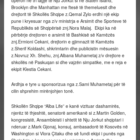
operon në tri lagje të Nju Jorkut si në Staten Island,
Brooklyn dhe Manhattan me ftesë të themeluesit dhe
drejtorit të Shkollës Shqipe z.Qemal Zylo erdhi një ekip
pune i kryesuar nga z/v ministrja e Arsimit dhe Sporteve të
Republikës së Shqipërisë znj.Nora Malaj. Ekipi ka në
përbërje drejtoren e arsimit të Bashkisë së Kamëzës
znj.Ermioni Cekani, drejtorin e gjimnazit të Kamëzës
z.Sherif Koldashi, shkrimtarin dhe publicistin mësuesin
z.Novruz Xh. Shehu, znj.Albana Muhametaj z/v drejtore e
shkollës në Paskuqan si dhe vajzën simpatike, me e reja e
ekipit Klestia Cekani.
Ardhja e tyre u sponsorizua nga z.Sami Muhametaj për të
cilin shprehim mirënjohjen tonë.
Shkollën Shqipe “Alba Life” e kanë vizituar dashamirës,
njerëz të thjeshtë, senatorë amerikanë si z.Martin Golden,
kongresistë, Ansambleisti i shtetit të Nju Jorkut shqiptari i
nderuar z.Mark Gjonaj, konsuj, ambasadorë të Kosovës në
Washington si Vlora Çitaku dhe së fundi ekipi i punës nga