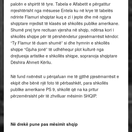
palcën e shpirtit të tyre. Tabela e Alfabetit e përgatitur
mjeshtërisht nga mësuese Entela ku në krye të tabelës
ndrinte Flamuri shqiptar kuq e zi i jepte dhe më ngjyra
shqiptare mjedisit të klasës së shkollës publike amerikane.
Shumë prej tyre recituan vjersha në shqip, ndërsa kori i
shkollës shqipe për të përshëndetur pjesëmarrësit këndoi:
“Ty Flamur të duam shumë” si dhe hymnin e shkollës
shqipe “Gjuha jonë” të udhëhequr plot kulturë nga
drejtuesja artistike e shkollës shiqpe, sopranoja shqiptare
Dëshira Ahmeti Kërliu.
Në fund nxënësit u përqafuan me të gjithë pjesëmarrësit e
ekipit dhe bënë një foto të përbashkët, para shkollës
publike amerikane PS 9, shkollë që na ka pritur
përzemërsisht për të zhvilluar mësimin SHQIP.
Në drekë pune pas mësimit shqip