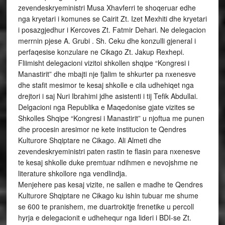
zevendeskryeministri Musa Xhavferri te shoqeruar edhe
nga kryetari i komunes se Cairit Zt. Izet Mexhiti dhe kryetari
i posazgjedhur i Kercoves Zt. Fatmir Dehari. Ne delegacion
merrnin pjese A. Grubi . Sh. Ceku dhe konzulli gjeneral i
perfaqesise konzulare ne Cikago Zt. Jakup Rexhepi.
Fliimisht delegacioni vizitoi shkollen shqipe “Kongresi i
Manastirit” dhe mbajti nje fjalim te shkurter pa nxenesve
dhe stafit mesimor te kesaj shkolle e cila udhehiqet nga
drejtori i saj Nuri Ibrahimi jdhe asistenti i tij Tefik Abdullai.
Delgacioni nga Republika e Maqedonise gjate vizites se
Shkolles Shqipe “Kongresi i Manastirit” u njoftua me punen
dhe procesin aresimor ne kete institucion te Qendres
Kulturore Shqiptare ne Cikago. Ali Almeti dhe
zevendeskryeministri paten rastin te flasin para nxenesve
te kesaj shkolle duke premtuar ndihmen e nevojshme ne
literature shkollore nga vendlindja.
Menjehere pas kesaj vizite, ne sallen e madhe te Qendres
Kulturore Shqiptare ne Cikago ku ishin tubuar me shume
se 600 te pranishem, me duartrokitje frenetike u percoll
hyrja e delegacionit e udhehequr nga lideri i BDI-se Zt.