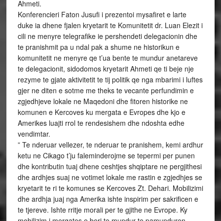
Ahmeti.
Konferencieri Faton Jusufi i prezentoi mysafiret e larte
duke ia dhene fjalen kryetarit te Komunitetit dr. Luan Elezit i
cili ne menyre telegrafike ie pershendeti delegacionin dhe
te pranishmit pa u ndal pak a shume ne historikun e
komunitetit ne menyre qe t’ua bente te mundur anetareve
te delegacionit, sidodomos kryetarit Ahmeti qe ti beje nje
rezyme te gjate aktivitetit te tij politik qe nga mbarimi i luftes
gjer ne diten e sotme me theks te vecante perfundimin e
zgjedhjeve lokale ne Maqedoni dhe fitoren historike ne
komunen e Kercoves ku mergata e Evropes dhe kjo e
Amerikes luajti rrol te rendesishem dhe ndoshta edhe
vendimtar.
” Te nderuar vellezer, te nderuar te pranishem, kemi ardhur
ketu ne Cikago t’ju faleminderojme se tepermi per punen
dhe kontributin tuaj dhene ceshtjes shqiptare ne pergjithesi
dhe ardhjes suaj ne votimet lokale me rastin e zgjedhjes se
kryetarit te ri te komunes se Kercoves Zt. Dehari. Mobilizimi
dhe ardhja juaj nga Amerika ishte inspirim per sakrificen e
te tjereve. Ishte rritje morali per te gjithe ne Evrope. Ky
mobilizim i mergates e beri te mundur te pamunduren.