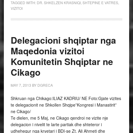
TAGGED WITH:
DR. SHKELZEN KRASNIQI
,
SHTEPINE E VATRES
,
VIZITOI
Delegacioni shqiptar nga
Maqedonia vizitoi
Komunitetin Shqiptar ne
Cikago
MAY 7, 2013
BY
DGRECA
Shkruan nga Chikago:ILIAZ KADRIU/ NE Foto:Gjate vizites
te delegacionit ne Shkollen Shqipe”Kongresi i Manastirit”
ne Cikago/
Te dielen, me 5 Maj, ne Cikago qendroi ne vizite nje
delegacion i nivelit te larte partiak dhe shteteror i
udhehequr nga kryetari i BDI-se Zt. Ali Ahmeti dhe