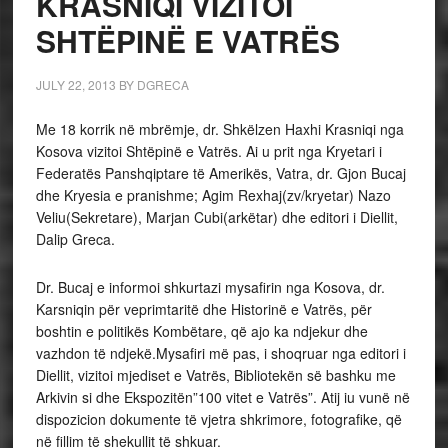
KRASNIQI VIZITOI
SHTËPINË E VATRËS
JULY 22, 2013
BY
DGRECA
Me 18 korrik në mbrëmje, dr. Shkëlzen Haxhi Krasniqi nga
Kosova vizitoi Shtëpinë e Vatrës. Ai u prit nga Kryetari i
Federatës Panshqiptare të Amerikës, Vatra, dr. Gjon Bucaj
dhe Kryesia e pranishme; Agim Rexhaj(zv/kryetar) Nazo
Veliu(Sekretare), Marjan Cubi(arkëtar) dhe editori i Diellit,
Dalip Greca.
Dr. Bucaj e informoi shkurtazi mysafirin nga Kosova, dr.
Karsniqin për veprimtaritë dhe Historinë e Vatrës, për
boshtin e politikës Kombëtare, që ajo ka ndjekur dhe
vazhdon të ndjekë.Mysafiri më pas, i shoqruar nga editori i
Diellit, vizitoi mjediset e Vatrës, Bibliotekën së bashku me
Arkivin si dhe Ekspozitën”100 vitet e Vatrës”. Atij iu vunë në
dispozicion dokumente të vjetra shkrimore, fotografike, që
në fillim të shekullit të shkuar.