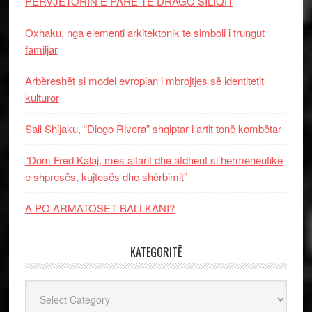
PERVJETORIN E PARE TE DRAGO SILIQIT
Oxhaku, nga elementi arkitektonik te simboli i trungut
familjar
Arbëreshët si model evropian i mbrojtjes së identitetit
kulturor
Sali Shijaku, “Diego Rivera” shqiptar i artit tonë kombëtar
“Dom Fred Kalaj, mes altarit dhe atdheut si hermeneutikë
e shpresës, kujtesës dhe shërbimit”
A PO ARMATOSET BALLKANI?
KATEGORITË
Kategoritë