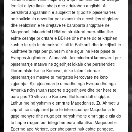
femijet e tyre flasin shqip dhe edukohen anglisht. Ai
pershkroi angazhimin e subjektit te tij politik pjesemarres
ne koalicionin qeveritar per avansimin e ceshtjes shqiptare
dhe realizimin e te drejtave te barabarta shqiptare ne
Maqedoni. Inkuadrimi i RM ne strukturat euro-atllantike
eshte ceshtje prioritare e BDI-se dhe me te do te krijohen
kushte te reja te demokratizimit te Ballkanit dhe te krijimit te
kushteve te reja per punesim dhe siguri ne kete pjese te
Evropes Juglindore. Ai poashtu faleminderoi kercovaret per
pjesemarrje masive ne zgjedhjet lokale dhe pershendeti
fitoren historike ne Kercove, duke faleminderuar
pjesemarrjen masive te mergates kercovare ne keto
zgjedhje . Kjo pjesemarrje e madhe nga Evropa dhe nga
Amerika ndryshuan raporte e zgjedhjeve dhe per here te
pare pas 70 viteve ne Kercove fitoi kandidati shqiptar.
Lidhur me ndryshimin e emrit te Maqedonise, Zt. Ahmeti u
shpreh se shqiptaret jane te interesuar qe Maqedonia te
gjeje menyre dhe rruge per ndryshime te emrit gje e cila do
te hapte rrugen per integrime euro-atlantike. Maqedoni e
Eperme apo Veriore, per shqiptaret nuk eshte pengese.