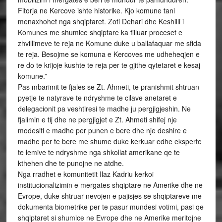
Fitorja ne Kercove ishte historike. Kjo komune tani
menaxhohet nga shqiptaret. Zoti Dehari dhe Keshilli i
Komunes me shumice shqiptare ka filluar proceset e
zhvillimeve te reja ne Komune duke u ballafaquar me sfida
te reja. Besojme se komuna e Kercoves me udheheqjen e
re do te krijoje kushte te reja per te gjithe qytetaret e kesaj
komune.”
Pas mbarimit te fjales se Zt. Ahmeti, te pranishmit shtruan
pyetje te natyrave te ndryshme te cilave anetaret e
delegacionit pa veshtiresi te madhe ju pergjigjeshin. Ne
fjalimin e tij dhe ne pergjigjet e Zt. Ahmeti shifej nje
modesiti e madhe per punen e bere dhe nje deshire e
madhe per te bere me shume duke kerkuar edhe eksperte
te lemive te ndryshme nga shkollat amerikane qe te
kthehen dhe te punojne ne atdhe.
Nga rradhet e komunitetit Ilaz Kadriu kerkoi
institucionalizimin e mergates shqiptare ne Amerike dhe ne
Evrope, duke shtruar nevojen e pajisjes se shqiptareve me
dokumenta biometrike per te pasur mundesi votimi, pasi qe
shqiptaret si shumice ne Evrope dhe ne Amerike meritojne