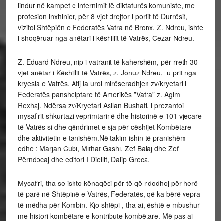
lindur në kampet e internimit të diktaturës komuniste, me
profesion inxhinier, për 8 vjet drejtor i portit të Durrësit,
vizitoi Shtëpiën e Federatës Vatra në Bronx. Z. Ndreu, ishte
i shoqëruar nga anëtari i këshillit të Vatrës, Cezar Ndreu.
Z. Eduard Ndreu, nip i vatranit të kahershëm, për rreth 30
vjet anëtar i Këshillit të Vatrës, z. Jonuz Ndreu, u prit nga
kryesia e Vatrës. Atij ia uroi mirëseradhjen zv/kryetari i
Federatës panshqiptare të Amerikës ”Vatra” z. Agim
Rexhaj. Ndërsa zv/Kryetari Asllan Bushati, i prezantoi
mysafirit shkurtazi veprimtarinë dhe historinë e 101 vjecare
të Vatrës si dhe qëndrimet e sja për cështjet Kombëtare
dhe aktivitetin e tanishëm.Në takim ishin të pranishëm
edhe : Marjan Cubi, Mithat Gashi, Zef Balaj dhe Zef
Përndocaj dhe editori I Diellit, Dalip Greca.
Mysafiri, tha se ishte kënaqësi për të që ndodhej për herë
të parë në Shtëpinë e Vatrës, Federatës, që ka bërë vepra
të mëdha për Kombin. Kjo shtëpi , tha ai, është e mbushur
me histori kombëtare e kontribute kombëtare. Më pas ai