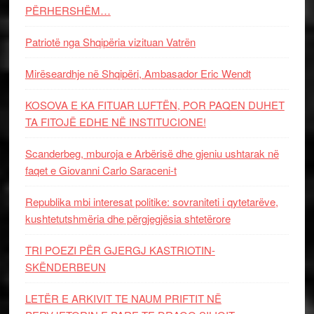
PËRHERSHËM…
Patriotë nga Shqipëria vizituan Vatrën
Mirëseardhje në Shqipëri, Ambasador Eric Wendt
KOSOVA E KA FITUAR LUFTËN, POR PAQEN DUHET
TA FITOJË EDHE NË INSTITUCIONE!
Scanderbeg, mburoja e Arbërisë dhe gjeniu ushtarak në
faqet e Giovanni Carlo Saraceni-t
Republika mbi interesat politike: sovraniteti i qytetarëve,
kushtetutshmëria dhe përgjegjësia shtetërore
TRI POEZI PËR GJERGJ KASTRIOTIN-
SKËNDERBEUN
LETËR E ARKIVIT TE NAUM PRIFTIT NË