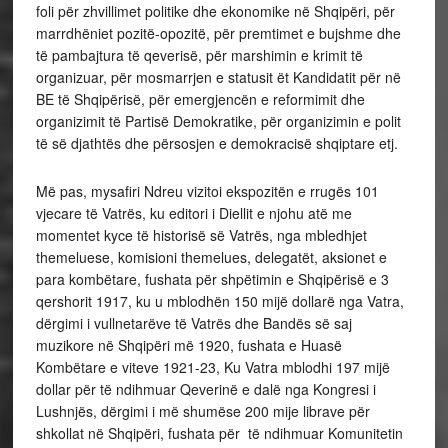
foli për zhvillimet politike dhe ekonomike në Shqipëri, për
marrdhëniet pozitë-opozitë, për premtimet e bujshme dhe
të pambajtura të qeverisë, për marshimin e krimit të
organizuar, për mosmarrjen e statusit ët Kandidatit për në
BE të Shqipërisë, për emergjencën e reformimit dhe
organizimit të Partisë Demokratike, për organizimin e polit
të së djathtës dhe përsosjen e demokracisë shqiptare etj.
Më pas, mysafiri Ndreu vizitoi ekspozitën e rrugës 101
vjecare të Vatrës, ku editori i Diellit e njohu atë me
momentet kyce të historisë së Vatrës, nga mbledhjet
themeluese, komisioni themelues, delegatët, aksionet e
para kombëtare, fushata për shpëtimin e Shqipërisë e 3
qershorit 1917, ku u mblodhën 150 mijë dollarë nga Vatra,
dërgimi i vullnetarëve të Vatrës dhe Bandës së saj
muzikore në Shqipëri më 1920, fushata e Huasë
Kombëtare e viteve 1921-23, Ku Vatra mblodhi 197 mijë
dollar për të ndihmuar Qeverinë e dalë nga Kongresi i
Lushnjës, dërgimi i më shumëse 200 mije librave për
shkollat në Shqipëri, fushata për të ndihmuar Komunitetin