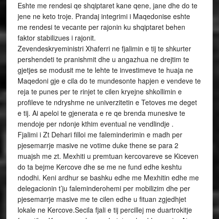
Eshte me rendesi qe shqiptaret kane qene, jane dhe do te
jene ne keto troje. Prandaj integrimi i Maqedonise eshte
me rendesi te vecante per rajonin ku shqiptaret behen
faktor stabilizues i rajonit.
Zevendeskryeministri Xhaferri ne fjalimin e tij te shkurter
pershendeti te pranishmit dhe u angazhua ne drejtim te
gjetjes se modusit me te lehte te investimeve te huaja ne
Maqedoni gje e cila do te mundesonte hapjen e vendeve te
reja te punes per te rinjet te cilen kryejne shkollimin e
profileve te ndryshme ne univerzitetin e Tetoves me deget
e tij. Ai apeloi te gjenerata e re qe brenda munesive te
mendoje per ndonje kthim eventual ne vendlindje .
Fjalimi i Zt Dehari filloi me faleminderimin e madh per
pjesemarrje masive ne votime duke thene se para 2
muajsh me zt. Mexhiti u premtuan kercovareve se Kiceven
do ta bejme Kercove dhe se me ne fund edhe keshtu
ndodhi. Keni ardhur se bashku edhe me Mexhitin edhe me
delegacionin t’ju faleminderohemi per mobilizim dhe per
pjesemarrje masive me te cilen edhe u fituan zgjedhjet
lokale ne Kercove.Secila fjali e tij percillej me duartrokitje