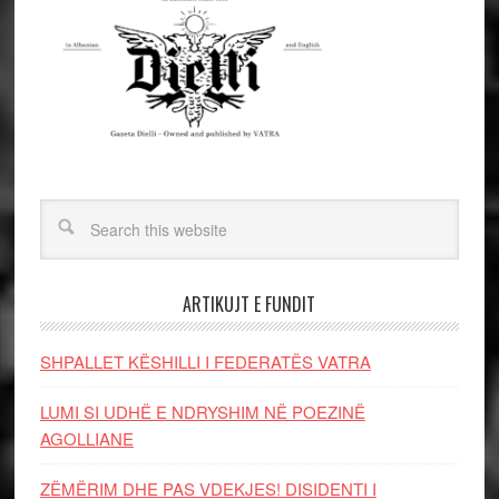
ARTIKUJT E FUNDIT
SHPALLET KËSHILLI I FEDERATËS VATRA
LUMI SI UDHË E NDRYSHIM NË POEZINË
AGOLLIANE
ZËMËRIM DHE PAS VDEKJES! DISIDENTI I