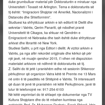
duke grumbulluar material për Doktoraturën e miratuar nga
Universiteti i Texasit në Arlington. Tema e doktoraturës së
tij është: “Imigracioni Shqiptar në Amerikë, Nacionalizmi i
Distancës dhe Shtetformimi”.
Studiuesi ka shfrytëzuar arkivin e ish editorit të Diellit dhe
sekretar i Vatrës, Qerim Panariti, që ndodhet pranë
Universitetit të Cikagos, ka shkuar në Qendrën e
Emigracionit në Nebraska dhe tash është duke shfrytëzuar
arkivat dhe libraritë në New York.
Studiesi Salihi, u prit nga Editori i diellit. Ai vizitoi arkivin e
Vatrës, pa nga afër rekordet origjinale dhe kërkoi që për
një javë, në muajin qershor 2015, t’i vihen në dispozicion
materialet arkivore në ndihmë të doktoraturës së tij.
Z. Salihi do të jetë i pranishëm edhe në sesionin Shkencor
përkujtimor që organizon Vatra këtë të Premte me 13 Mars
në orën 6 të pasditës në Shtëpinë e Vatrës. Të interesuarit
që duan të jenë të pranishëm në këtë Perkujtimore, janë të
lutur të telefonojnë ne: 917-254-6103
Në këtë veprimtari do të shfaqet nje dokumentar nga TV
Kultura Shqiptare dhe do të mbahen kumtesa nga
zotërinjët: Prof. Dr. Muharrem Dezhgiu, Frank Shkreli, Idriz