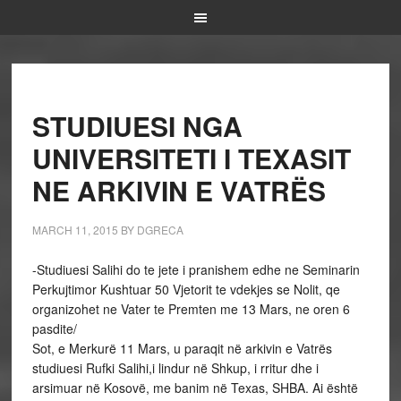
STUDIUESI NGA
UNIVERSITETI I TEXASIT
NE ARKIVIN E VATRËS
MARCH 11, 2015
BY
DGRECA
-Studiuesi Salihi do te jete i pranishem edhe ne Seminarin
Perkujtimor Kushtuar 50 Vjetorit te vdekjes se Nolit, qe
organizohet ne Vater te Premten me 13 Mars, ne oren 6
pasdite/
Sot, e Merkurë 11 Mars, u paraqit në arkivin e Vatrës
studiuesi Rufki Salihi,i lindur në Shkup, i rritur dhe i
arsimuar në Kosovë, me banim në Texas, SHBA. Ai është