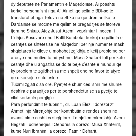
dy deputete ne Parlamentin e Maqedonise. Ai poashtu
kerkoi personalisht nga Ali Almeti qe selia e BDI-se te
transferohet nga Tetova ne Shkp ne qendren antike te
Dardanise se mocme me qellim te pregaditjes se fitoreve
tjera ne Shkup. Afez Jusuf Azemi, veprimtar i mocem i
Lidhjes Kosovare dhe i Ballit Kombetar kerkoj rregullimin e
ceshtjes se shtetesise ne Maqedoni per nje numer te mash
shqiptares te cileve u mohohet zgjidhja e ketij probleme per
aresye dhe motive te ndryshme. Musa Xhaferri foli per kete
ceshtje dhe u angazha se do te beje c’eshte e mundur qe
ky problem te zgjidhet sa me shpejt dhe ne favor te atyre
qe e kerkojne shtetesine.
Tubimi zgjati disa ore. Pyetjet e shumices ishin me shume
deshira e paraqitjes per te pershendetur se sa pyetje te
cilat kerkonin pergjigje.
Para perfundimit te tubimit , dr. Luan Elezi i dorezoi zt
Ahmeti nje Mirenjohje per kontributin e rendesishem ne
avansimin e ceshtjes shqiptare. Te njejten mirenjohje Azem
Begzati , udheheqes i Qendres ia dorezoi Musa Xhaferrit,
kurse Nuri Ibrahimi ia dorezoi Fatmir Deharit.