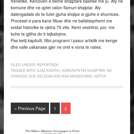
frenetike. Kercoven e beme shqiptare bashke me ju. Aty ne
komune dhe ne qytet valon flamuri shqiptar. Aty
dalengadale do te futet gjuha shqipe si gjuhe e shumices.
Proceset e para kane filluar dhe ne ballafaqohemi me
svidat historike te vjetra 70 vite. Kemi veshtirsi, por, me
kohe te gjitha do ti tejkalojme.
Pas ketij kapitulli, filloi programi i pasur artistik me kenge
dhe valle uskanase gjer ne oret e vona te nates.
FILED UNDER:
REPORTAZH
TAGGED WITH:
ILIAZ KADRIU
,
KOMUNITETIN SHQIPTAR
,
NE
CHIKAGO
,
NJE DELEGACION NGA MAQEDONIA
,
VIZITOI
« Previous Page
1
2