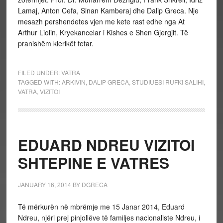
Lamaj, Anton Cefa, Sinan Kamberaj dhe Dalip Greca. Nje
mesazh pershendetes vjen me kete rast edhe nga At
Arthur Liolin, Kryekancelar i Kishes e Shen Gjergjit. Të
pranishëm klerikët fetar.
FILED UNDER:
VATRA
TAGGED WITH:
ARKIVIN
,
DALIP GRECA
,
STUDIUESI RUFKI SALIHI
,
VATRA
,
VIZITOI
EDUARD NDREU VIZITOI
SHTEPINE E VATRES
JANUARY 16, 2014
BY
DGRECA
Të mërkurën në mbrëmje me 15 Janar 2014, Eduard
Ndreu, njëri prej pinjollëve të familjes nacionaliste Ndreu, i