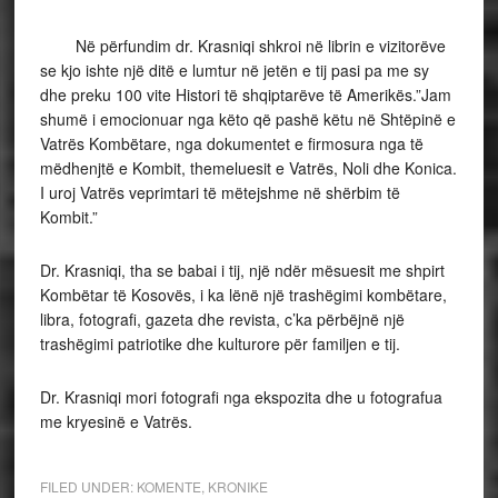
Në përfundim dr. Krasniqi shkroi në librin e vizitorëve
se kjo ishte një ditë e lumtur në jetën e tij pasi pa me sy
dhe preku 100 vite Histori të shqiptarëve të Amerikës.”Jam
shumë i emocionuar nga këto që pashë këtu në Shtëpinë e
Vatrës Kombëtare, nga dokumentet e firmosura nga të
mëdhenjtë e Kombit, themeluesit e Vatrës, Noli dhe Konica.
I uroj Vatrës veprimtari të mëtejshme në shërbim të
Kombit.”
Dr. Krasniqi, tha se babai i tij, një ndër mësuesit me shpirt
Kombëtar të Kosovës, i ka lënë një trashëgimi kombëtare,
libra, fotografi, gazeta dhe revista, c’ka përbëjnë një
trashëgimi patriotike dhe kulturore për familjen e tij.
Dr. Krasniqi mori fotografi nga ekspozita dhe u fotografua
me kryesinë e Vatrës.
FILED UNDER:
KOMENTE
,
KRONIKE