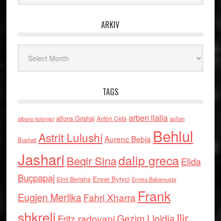
ARKIV
Arkiv
TAGS
arben llalla
alfons Grishaj
Anton Cefa
asllan
albano kolonjari
Behlul
Astrit Lulushi
Aurenc Bebja
Bushati
Jashari
dalip greca
Beqir Sina
Elida
Buçpapaj
Enver Bytyci
Elmi Berisha
Ermira Babamusta
Frank
Eugjen Merlika
Fahri Xharra
shkreli
Ilir
Gezim Llojdia
Fritz radovani