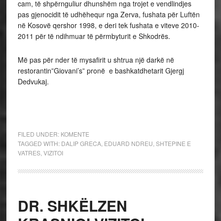
cam, të shpërnguliur dhunshëm nga trojet e vendlindjes
pas gjenocidit të udhëhequr nga Zerva, fushata për Luftën
në Kosovë qershor 1998, e deri tek fushata e viteve 2010-
2011 për të ndihmuar të përmbyturit e Shkodrës.
Më pas për nder të mysafirit u shtrua një darkë në
restorantin”Giovani’s” pronë e bashkatdhetarit Gjergj
Dedvukaj.
FILED UNDER:
KOMENTE
TAGGED WITH:
DALIP GRECA
,
EDUARD NDREU
,
SHTEPINE E
VATRES
,
VIZITOI
DR. SHKËLZEN