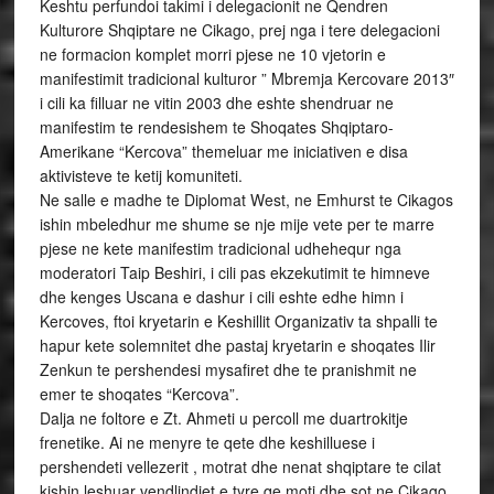
Keshtu perfundoi takimi i delegacionit ne Qendren
Kulturore Shqiptare ne Cikago, prej nga i tere delegacioni
ne formacion komplet morri pjese ne 10 vjetorin e
manifestimit tradicional kulturor ” Mbremja Kercovare 2013″
i cili ka filluar ne vitin 2003 dhe eshte shendruar ne
manifestim te rendesishem te Shoqates Shqiptaro-
Amerikane “Kercova” themeluar me iniciativen e disa
aktivisteve te ketij komuniteti.
Ne salle e madhe te Diplomat West, ne Emhurst te Cikagos
ishin mbeledhur me shume se nje mije vete per te marre
pjese ne kete manifestim tradicional udhehequr nga
moderatori Taip Beshiri, i cili pas ekzekutimit te himneve
dhe kenges Uscana e dashur i cili eshte edhe himn i
Kercoves, ftoi kryetarin e Keshillit Organizativ ta shpalli te
hapur kete solemnitet dhe pastaj kryetarin e shoqates Ilir
Zenkun te pershendesi mysafiret dhe te pranishmit ne
emer te shoqates “Kercova”.
Dalja ne foltore e Zt. Ahmeti u percoll me duartrokitje
frenetike. Ai ne menyre te qete dhe keshilluese i
pershendeti vellezerit , motrat dhe nenat shqiptare te cilat
kishin leshuar vendlindjet e tyre qe moti dhe sot ne Cikago