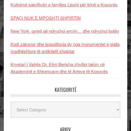
Kujtojmë sakrificën e familjes Lleshi për lirinë e Kosovës
SPAÇI NUK E MPOSHTI SHPIRTIN
New York, qyteti që ndryshoi emrin… dhe ndryshoi botën
Kodi zakonor dhe isopolifonia dy nga monumentet e gjalla
madhështore të antikitetit shqiptar
Kryetari i Vatrës Dr. Elmi Berisha zhvilloi takim në
Akademinë e Shkencave dhe të Arteve të Kosovës
KATEGORITË
Kategoritë
ARKIV