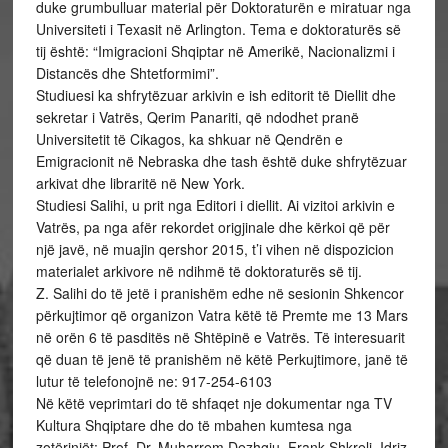
duke grumbulluar material për Doktoraturën e miratuar nga
Universiteti i Texasit në Arlington. Tema e doktoraturës së
tij është: “Imigracioni Shqiptar në Amerikë, Nacionalizmi i
Distancës dhe Shtetformimi”.
Studiuesi ka shfrytëzuar arkivin e ish editorit të Diellit dhe
sekretar i Vatrës, Qerim Panariti, që ndodhet pranë
Universitetit të Cikagos, ka shkuar në Qendrën e
Emigracionit në Nebraska dhe tash është duke shfrytëzuar
arkivat dhe libraritë në New York.
Studiesi Salihi, u prit nga Editori i diellit. Ai vizitoi arkivin e
Vatrës, pa nga afër rekordet origjinale dhe kërkoi që për
një javë, në muajin qershor 2015, t’i vihen në dispozicion
materialet arkivore në ndihmë të doktoraturës së tij.
Z. Salihi do të jetë i pranishëm edhe në sesionin Shkencor
përkujtimor që organizon Vatra këtë të Premte me 13 Mars
në orën 6 të pasditës në Shtëpinë e Vatrës. Të interesuarit
që duan të jenë të pranishëm në këtë Perkujtimore, janë të
lutur të telefonojnë ne: 917-254-6103
Në këtë veprimtari do të shfaqet nje dokumentar nga TV
Kultura Shqiptare dhe do të mbahen kumtesa nga
zotërinjët: Prof. Dr. Muharrem Dezhgiu, Frank Shkreli, Idriz