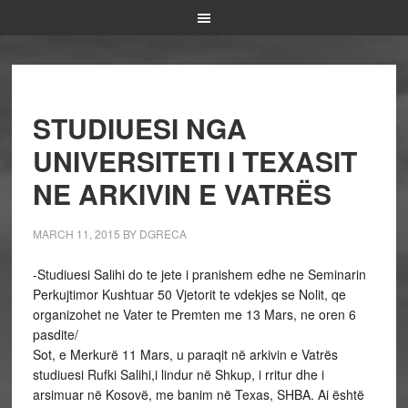
STUDIUESI NGA
UNIVERSITETI I TEXASIT
NE ARKIVIN E VATRËS
MARCH 11, 2015
BY
DGRECA
-Studiuesi Salihi do te jete i pranishem edhe ne Seminarin
Perkujtimor Kushtuar 50 Vjetorit te vdekjes se Nolit, qe
organizohet ne Vater te Premten me 13 Mars, ne oren 6
pasdite/
Sot, e Merkurë 11 Mars, u paraqit në arkivin e Vatrës
studiuesi Rufki Salihi,i lindur në Shkup, i rritur dhe i
arsimuar në Kosovë, me banim në Texas, SHBA. Ai është