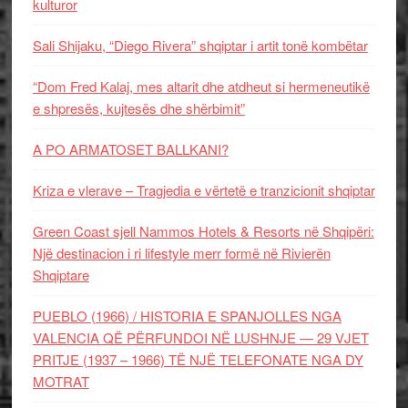
kulturor
Sali Shijaku, “Diego Rivera” shqiptar i artit tonë kombëtar
“Dom Fred Kalaj, mes altarit dhe atdheut si hermeneutikë
e shpresës, kujtesës dhe shërbimit”
A PO ARMATOSET BALLKANI?
Kriza e vlerave – Tragjedia e vërtetë e tranzicionit shqiptar
Green Coast sjell Nammos Hotels & Resorts në Shqipëri:
Një destinacion i ri lifestyle merr formë në Rivierën
Shqiptare
PUEBLO (1966) / HISTORIA E SPANJOLLES NGA
VALENCIA QË PËRFUNDOI NË LUSHNJE — 29 VJET
PRITJE (1937 – 1966) TË NJË TELEFONATE NGA DY
MOTRAT