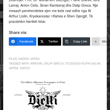
Lamaj, Anton Cefa, Sinan Kamberaj dhe Dalip Greca. Nje
mesazh pershendetes vjen me kete rast edhe nga At
Arthur Liolin, Kryekancelar i Kishes e Shen Gjergjit. Të
pranishëm klerikët fetar.
Share via:
Facebook
Twitter
Copy Link
More
FILED UNDER:
VATRA
TAGGED WITH:
ARKIVIN
,
DALIP GRECA
,
STUDIUESI RUFKI SALIHI
,
VATRA
,
VIZITOI