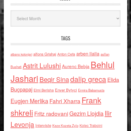
Arkiv
TAGS
arben llalla
alfons Grishaj
Anton Cefa
asllan
albano kolonjari
Behlul
Astrit Lulushi
Aurenc Bebja
Bushati
Jashari
dalip greca
Beqir Sina
Elida
Buçpapaj
Enver Bytyci
Elmi Berisha
Ermira Babamusta
Frank
Eugjen Merlika
Fahri Xharra
shkreli
Ilir
Gezim Llojdia
Fritz radovani
Levonja
Interviste
Kolec Traboini
Keze Kozeta Zylo