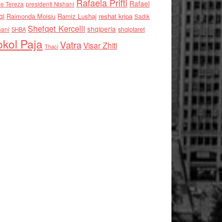
Rafaela Prifti
Rafael
e Tereza
presidenti Nishani
qi
Raimonda Moisiu
Ramiz Lushaj
reshat kripa
Sadik
Shefqet Kercelli
shqiperia
hani
shqiptaret
SHBA
kol Paja
Vatra
Visar Zhiti
Thaci