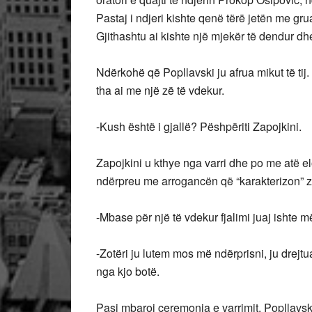
Pastaj i ndjeri kishte qenë tërë jetën me gru
Gjithashtu ai kishte një mjekër të dendur dhe 
Ndërkohë që Popllavski ju afrua mikut të tij.
tha ai me një zë të vdekur.
-Kush është i gjallë? Pëshpëriti Zapojkini.
Zapojkini u kthye nga varri dhe po me atë e
ndërpreu me arrogancën që “karakterizon” zy
-Mbase për një të vdekur fjalimi juaj ishte më i
-Zotëri ju lutem mos më ndërprisni, ju drejtua
nga kjo botë.
Pasi mbaroj ceremonia e varrimit. Popllavski 