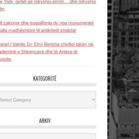
 York, qyteti që ndryshoi emrin… dhe ndryshoi
ën
i zakonor dhe isopolifonia dy nga monumentet
jalla madhështore të antikitetit shqiptar
etari i Vatrës Dr. Elmi Berisha zhvilloi takim në
deminë e Shkencave dhe të Arteve të
sovës
KATEGORITË
egoritë
ARKIV
iv