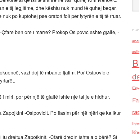
an e tij legjitime, dhe kështu nuk mund të quhej beqar.
nuk po kuptohej pse oratori foli për fytyrën e tij të rruar.
 -Çfarë bën ore i marrë? Prokop Osipovic është gjalle, -
alba
asll
B
lokuencë, vazhdoj të mbante fjalim. Por Osipovic e
d
rtarët.
Env
 miri, por për një të gjallë ishte një tallje e hidhur.
Fa
ra
 Zapojkini -Osipovicit. Po flasim për një njëri që ka ikur
Inte
Ko
ju drejtua Zapojkinit. -Çfarë dreqin ishte ajo bërë? Si