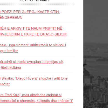
I POEZI PËR GJERGJ KASTRIOTIN-
ËNDERBEUN
TËR E ARKIVIT TE NAUM PRIFTIT NË
RVJETORIN E PARE TE DRAGO SILIQIT
aku, nga elementi arkitektonik te simboli i
ngut familjar
ëreshët si model evropian i mbrojtjes së
titetit kulturor
i Shijaku, “Diego Rivera” shqiptar i artit tonë
mbëtar
m Fred Kalaj, mes altarit dhe atdheut si
meneutikë e shpresës, kujtesës dhe shërbimit”