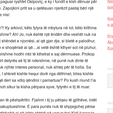
New
i paguar ryshfet Osipoviç, e ky i fundit e kish dënuar për
bot
. Zapojkini priti sa u qetësuan njerëzit pastaj bëri një
 nisi:
Kod
e g
 Ky arkivol, këto fytyra të mbytura në lot, këto klithma
rshme? Ah! Jo, nuk është një ëndërr dhe veshët nuk na
Kry
t shëndet e njomësi, ai që gjer dje, si bletë e palodhur,
Aka
re e shoqërisë ai që…ai vetë është kthyer sot në pluhur,
Ko
hirshme hodhi mbi të kthetrat e saj dërrmuese. Prokop
irt detyrës së tij të ndershme, në punë nuk dinte të
k njihte interes personal, nuk shitej për të holla. Sa
e. I shkreti kishte hequr dorë nga dëfrimet, biles kishte
Kat
që deri sa vdiq qëndroi i pamartuar? Po kush mund t’ia
 sikur ta kisha përpara syve, fytyrën e tij të rruar.
n të pëshpëritin. Fjalimi i tij ju pëlqeu të gjithëve, lotët
ë pakuptueshme. E para punës nuk të shpjegohej përse
Ark
dërkohë ai që ishte shtrirë në varr quhej Kiril Ivanovic.