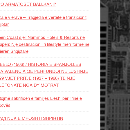
PO ARMATOSET BALLKANI?
za e vlerave – Tragjedia e vërtetë e tranzicionit
iptar
en Coast sjell Nammos Hotels & Resorts në
ipëri: Një destinacion i ri lifestyle merr formë në
ierën Shqiptare
EBLO (1966) / HISTORIA E SPANJOLLES
A VALENCIA QË PËRFUNDOI NË LUSHNJE
29 VJET PRITJE (1937 – 1966) TË NJË
LEFONATE NGA DY MOTRAT
tojmë sakrificën e familjes Lleshi për lirinë e
sovës
AÇI NUK E MPOSHTI SHPIRTIN