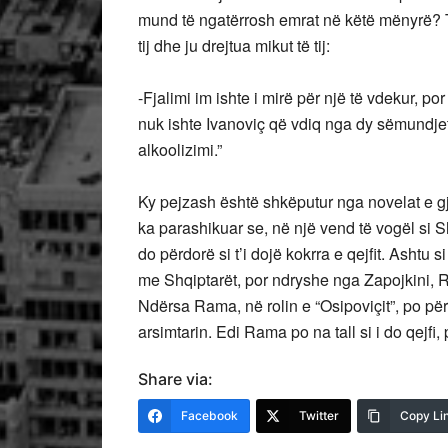
mund të ngatërrosh emrat në këtë mënyrë? Ti
tij dhe ju drejtua mikut të tij:
-Fjalimi im ishte i mirë për një të vdekur, por 
nuk ishte Ivanoviç që vdiq nga dy sëmundjet
alkoolizimi.”
Ky pejzash është shkëputur nga novelat e g
ka parashikuar se, në një vend të vogël si Sh
do përdorë si t’i dojë kokrra e qejfit. Ashtu 
me Shqiptarët, por ndryshe nga Zapojkini, 
Ndërsa Rama, në rolin e “Osipoviçit”, po përd
arsimtarin. Edi Rama po na tall si i do qejfi,
Share via:
Facebook
Twitter
Copy Li