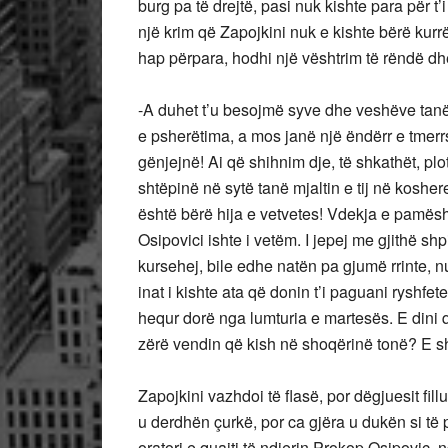
burg pa të drejtë, pasi nuk kishte para për t’
një krim që Zapojkini nuk e kishte bërë kurrë
hap përpara, hodhi një vështrim të rëndë dhe
-A duhet t’u besojmë syve dhe veshëve tanë?!
e psherëtima, a mos janë një ëndërr e tmer
gënjejnë! Ai që shihnim dje, të shkathët, plo
shtëpinë në sytë tanë mjaltin e tij në koshe
është bërë hija e vetvetes! Vdekja e pamës
Osipovici ishte i vetëm. I jepej me gjithë shp
kursehej, bile edhe natën pa gjumë rrinte, nu
inat i kishte ata që donin t’i paguani ryshfet
hequr dorë nga lumturia e martesës. E dini 
zërë vendin që kish në shoqërinë tonë? E shoh
Zapojkini vazhdoi të flasë, por dëgjuesit fillua
u derdhën çurkë, por ca gjëra u dukën si t
oratori e quajti të ndjerin Prokop Osipovic, n