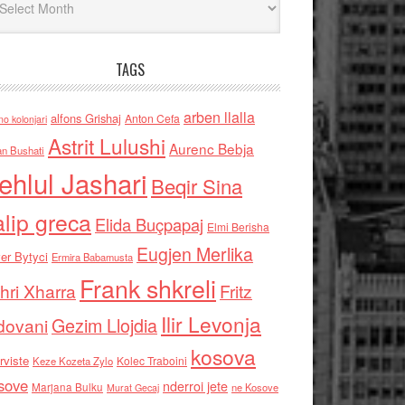
TAGS
arben llalla
alfons Grishaj
Anton Cefa
no kolonjari
Astrit Lulushi
Aurenc Bebja
an Bushati
ehlul Jashari
Beqir Sina
alip greca
Elida Buçpapaj
Elmi Berisha
Eugjen Merlika
er Bytyci
Ermira Babamusta
Frank shkreli
hri Xharra
Fritz
Ilir Levonja
Gezim Llojdia
dovani
kosova
rviste
Kolec Traboini
Keze Kozeta Zylo
sove
nderroi jete
Marjana Bulku
ne Kosove
Murat Gecaj