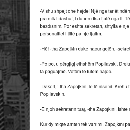
-Vishu shpejt dhe hajde! Një nga tanët ndërr
pra mik i dashur, i duhen disa fjalë nga ti. 
bezdisnim. Por është sekretari, shtylla e një
personalitet i tillë pa një fjalim.
-Hë! -tha Zapojkin duke hapur gojën, -sekreta
-Po po, u përgjigj ethshëm Popllavski. Dreka
ta paguajmë. Vetëm të lutem hajde.
-Dakort, i tha Zapojkini, le të nisemi. Krehu
Popllavskin.
-E njoh sekretarin tuaj, -tha Zapojkini. Ishte 
Kur dy miqtë arritën tek varrimi, Zapojkini 