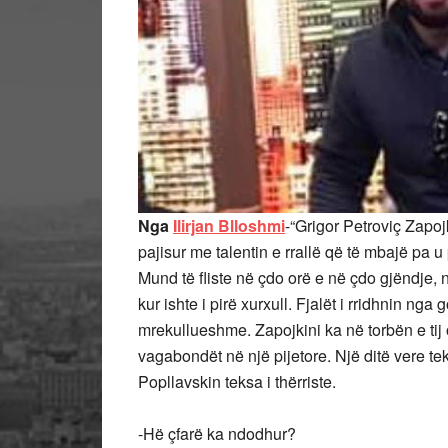
Nga
Ilirjan Blloshmi
-“Grigor Petroviç Zapojki
pajisur me talentin e rrallë që të mbajë pa u
Mund të fliste në çdo orë e në çdo gjëndje, 
kur ishte i pirë xurxull. Fjalët i rridhnin nga
mrekullueshme. Zapojkini ka në torbën e tij
vagabondët në një pijetore. Një ditë vere tek
Popllavskin teksa i thërriste.
-Hë çfarë ka ndodhur?