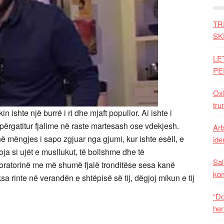
TR
SK
LE
PE
Oxh
tru
n ishte një burrë i ri dhe mjaft popullor. Ai ishte i
 përgatitur fjalime në raste martesash ose vdekjesh.
Arb
në mëngjes i sapo zgjuar nga gjumi, kur ishte esëll, e
iden
 goja si ujët e musllukut, të bollshme dhe të
Sal
 oratorinë me më shumë fjalë tronditëse sesa kanë
ko
sa rinte në verandën e shtëpisë së tij, dëgjoj mikun e tij
“Do
her