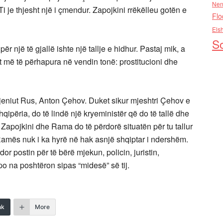
Nen
 je thjesht një i çmendur. Zapojkini rrëkëlleu gotën e
Flo
Els
So
për një të gjallë ishte një tallje e hidhur. Pastaj mik, a
 më të përhapura në vendin tonë: prostitucioni dhe
jeniut Rus, Anton Çehov. Duket sikur mjeshtri Çehov e
qipëria, do të lindë një kryeministër që do të tallë dhe
si Zapojkini dhe Rama do të përdorë situatën për tu tallur
Ramës nuk i ka hyrë në hak asnjë shqiptar i ndershëm.
or postin për të bërë mjekun, policin, juristin,
 po na poshtëron sipas “midesë” së tij.
nk
More