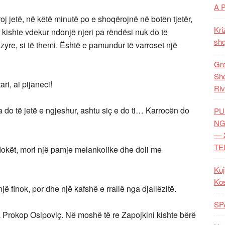
A 
oj jetë, në këtë minutë po e shoqërojnë në botën tjetër,
Kri
Të kishte vdekur ndonjë njeri pa rëndësi nuk do të
shq
 zyre, si të themi. Është e pamundur të varroset një
Gre
Shq
ri, ai pijaneci!
Riv
 do të jetë e ngjeshur, ashtu siç e do ti… Karrocën do
PU
NG
— 
TE
 flokët, mori një pamje melankolike dhe doli me
Kuj
Ko
një finok, por dhe një kafshë e rrallë nga djallëzitë.
SP
pa Prokop Osipoviç. Në moshë të re Zapojkini kishte bërë