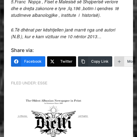
5.Franc Nopça , Fiset e Malesisë së Shqiperisë veriore
dhe e drejta zakonore e tyre ,fq.196 ,botim i qendres të
studimeve albanologjike , institute i historisë).
6.Të dhënat per kështjellen janë marrë nga unë autori
(N.B.), kur e kam vizituar me 10 nëntor 2013…
Share via:
Facebook
Twitter
Copy Link
More
FILED UNDER:
ESSE