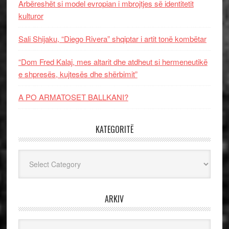
Arbëreshët si model evropian i mbrojtjes së identitetit
kulturor
Sali Shijaku, “Diego Rivera” shqiptar i artit tonë kombëtar
“Dom Fred Kalaj, mes altarit dhe atdheut si hermeneutikë
e shpresës, kujtesës dhe shërbimit”
A PO ARMATOSET BALLKANI?
KATEGORITË
Kategoritë
ARKIV
Arkiv