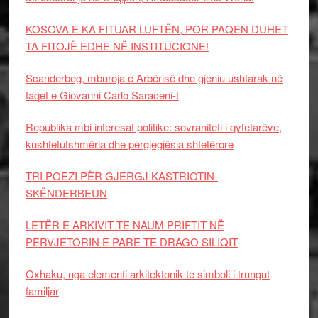
KOSOVA E KA FITUAR LUFTËN, POR PAQEN DUHET
TA FITOJË EDHE NË INSTITUCIONE!
Scanderbeg, mburoja e Arbërisë dhe gjeniu ushtarak në
faqet e Giovanni Carlo Saraceni-t
Republika mbi interesat politike: sovraniteti i qytetarëve,
kushtetutshmëria dhe përgjegjësia shtetërore
TRI POEZI PËR GJERGJ KASTRIOTIN-
SKËNDERBEUN
LETËR E ARKIVIT TE NAUM PRIFTIT NË
PERVJETORIN E PARE TE DRAGO SILIQIT
Oxhaku, nga elementi arkitektonik te simboli i trungut
familjar