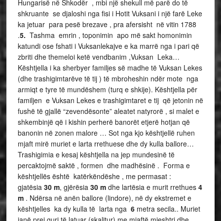
Hungarisë në Shkodër , mbi një shekull më parë do të
shkruante se djaloshi nga fisi i Hotit Vuksani i një farë Leke
ka jetuar para pesë brezave , pra afersisht në vitin 1788
.
5.
Tashma emrin , toponimin apo më sakt homonimin
katundi ose fshati i Vuksanlekajve e ka marrë nga i pari që
zbriti dhe themeloi ketë vendbanim ,Vuksan Leka…
Kështjella i ka sherbyer familjes së madhe të Vuksan Lekes
(dhe trashigimtarëve të tij ) të mbroheshin ndër mote nga
armiqt e tyre të mundëshem (turq e shkije). Kështjella për
familjen e Vuksan Lekes e trashigimtaret e tij që jetonin në
fushë të gjallë “zevendësonte” aleatet natyrorë , si malet e
shkembinjë që i kishin perherë banorët etjerë hotjan që
banonin në zonen malore … Sot nga kjo kështjellë ruhen
mjaft mirë muriet e larta rrethuese dhe dy kulla ballore…
Trashigimia e kesaj kështjella na jep mundesinë të
percaktojmë saktë , formen dhe madhësinë . Forma e
kështjellës është katërkëndëshe , me permasat :
gjatësia
30 m
, gjërësia
30 m
dhe lartësia e murit rrethues
4
m
. Ndërsa në anën ballore (lindore), në dy ekstremet e
kështjelles ka dy kulla të larta nga
6
metra secila.. Muriet
janë prej guri të latuar (skalitur) me mjaftë mjeshtri dhe