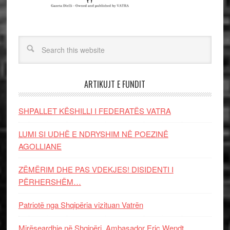
ARTIKUJT E FUNDIT
SHPALLET KËSHILLI I FEDERATËS VATRA
LUMI SI UDHË E NDRYSHIM NË POEZINË
AGOLLIANE
ZËMËRIM DHE PAS VDEKJES! DISIDENTI I
PËRHERSHËM…
Patriotë nga Shqipëria vizituan Vatrën
Mirëseardhje në Shqipëri, Ambasador Eric Wendt