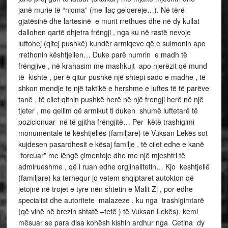
janë murie të “njoma” (me llaç gelqereje…). Në tërë
gjatësinë dhe lartesinë e murit rrethues dhe në dy kullat
dallohen qartë dhjetra frëngji , nga ku në rastë nevoje
luftohej (qitej pushkë) kundër armiqeve që e sulmonin apo
rrethonin kështjellen… Duke parë numrin e madh të
frëngjive , në krahasim me mashkujt apo njerëzit që mund
të kishte , per ë qitur pushkë një shtepi sado e madhe , të
shkon mendje te një taktikë e hershme e luftes të të parëve
tanë , të cilet qitnin pushkë herë në një frengji herë në një
tjeter , me qellim që armikut ti duken shumë luftetarë të
pozicionuar në të gjitha frëngjitë… Per këtë trashigimi
monumentale të kështjellës (familjare) të Vuksan Lekës sot
kujdesen pasardhesit e kësaj familje , të cilet edhe e kanë
“forcuar” me lëngë çimentoje dhe me një mjeshtri të
admirueshme , që i ruan edhe orgjinalitetin… Kjo keshtjellë
(familjare) ka terhequr jo vetem shqiptaret autokton që
jetojnë në trojet e tyre nën shtetin e Malit Zi , por edhe
specialist dhe autoritete malazeze , ku nga trashigimtarë
(që vinë në brezin shtatë –tetë ) të Vuksan Lekës), kemi
mësuar se para disa kohësh kishin ardhur nga Cetina dy