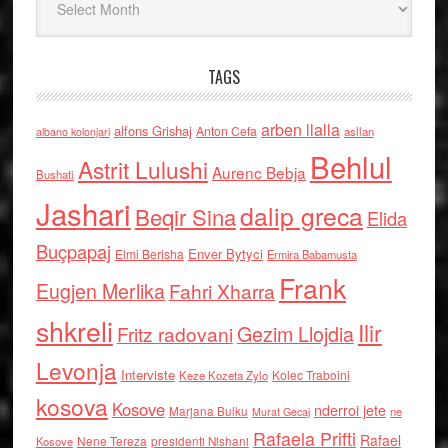
TAGS
arben llalla
alfons Grishaj
Anton Cefa
asllan
albano kolonjari
Behlul
Astrit Lulushi
Aurenc Bebja
Bushati
Jashari
dalip greca
Beqir Sina
Elida
Buçpapaj
Enver Bytyci
Elmi Berisha
Ermira Babamusta
Frank
Eugjen Merlika
Fahri Xharra
shkreli
Ilir
Gezim Llojdia
Fritz radovani
Levonja
Interviste
Kolec Traboini
Keze Kozeta Zylo
kosova
Kosove
nderroi jete
Marjana Bulku
ne
Murat Gecaj
Rafaela Prifti
Rafael
Nene Tereza
Kosove
presidenti Nishani