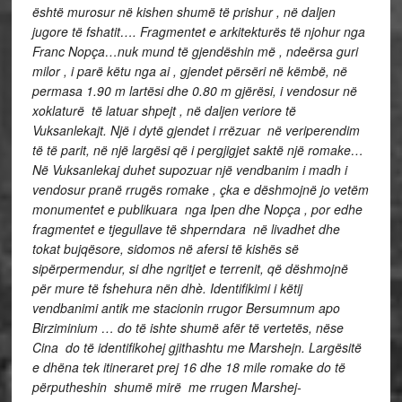
është murosur në kishen shumë të prishur , në daljen
jugore të fshatit…. Fragmentet e arkitekturës të njohur nga
Franc Nopça…nuk mund të gjendëshin më , ndeërsa guri
milor , i parë këtu nga ai , gjendet përsëri në këmbë, në
permasa 1.90 m lartësi dhe 0.80 m gjërësi, i vendosur në
xoklaturë të latuar shpejt , në daljen veriore të
Vuksanlekajt. Një i dytë gjendet i rrëzuar në veriperendim
të të parit, në një largësi që i pergjigjet saktë një romake…
Në Vuksanlekaj duhet supozuar një vendbanim i madh i
vendosur pranë rrugës romake , çka e dëshmojnë jo vetëm
monumentet e publikuara nga Ipen dhe Nopça , por edhe
fragmentet e tjegullave të shperndara në livadhet dhe
tokat bujqësore, sidomos në afersi të kishës së
sipërpermendur, si dhe ngritjet e terrenit, që dëshmojnë
për mure të fshehura nën dhè. Identifikimi i këtij
vendbanimi antik me stacionin rrugor Bersumnum apo
Birziminium … do të ishte shumë afër të vertetës, nëse
Cina do të identifikohej gjithashtu me Marshejn. Largësitë
e dhëna tek itineraret prej 16 dhe 18 mile romake do të
përputheshin shumë mirë me rrugen Marshej-