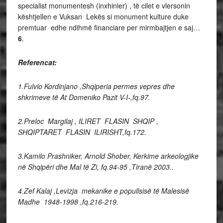
specialist monumentesh (inxhinier) , të cilet e vlersonin
kështjellen e Vuksan Lekës si monument kulture duke
premtuar edhe ndihmë financiare per mirmbajtjen e saj…
6
.
Referencat:
1.Fulvio Kordinjano ,Shqiperia permes vepres dhe
shkrimeve të At Domeniko Pazit V-I-,fq.97.
2.Preloc Margilaj , ILIRET FLASIN SHQIP ,
SHQIPTARET FLASIN ILIRISHT,fq.172.
3.Kamilo Prashniker, Arnold Shober, Kerkime arkeologjike
në Shqipëri dhe Mal të Zi, fq.94-95 ,Tiranë 2003..
4.Zef Kalaj ,Levizja mekanike e popullsisë të Malesisë
Madhe 1948-1998 ,fq.216-219.