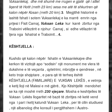
Vuksanlekaj, dhe më shumë me rrugen e gjatë që i sillet
liqenit të Hotit (rreth 23 km) sesa me atë të shkurtren që
kalon nëpër Kosan (rreth 20 km).
3
.
Megjithë historinë e
lashtë fshati i sotem Vuksanlekaj e ka marrë emrin nga
prijesi i Fisit Camaj,
Vuksan Leka
kur kanë zbritur nga
Traboini vëllezërit e njohur Camaj , si edhe vëllazëri të
tjera nga fshatrat e Traboinit…
4.
KËSHTJELLA :
Kushdo që kalon nëpër fshatin e Vuksanlekajve dhe
kerkon të vizitojë apo “sodisin” një monument me vlera të
dukshme e të veçanta , qytetrimi, mbrojtje e qendrese , në
keto troje shqiptare , e para që të terheq është
KËSHTJELLA (FAMILJARE) E VUKSAN LEKËS , e vetmja
e ketij lloji në Malesi e më gjërë.. Kjo Kështjellë mendohet
se ka një moshë rreth
230 vjeçare
. Mosha e keshtjelles të
Vuksan Lekës llogaritet në bazë të zbritjes në ketë vend
nga i pari i ketij katundi Vuksan Leka , per të cilin studiuesi
, një albanolog dhe konsull i pergjithshem i Austro-