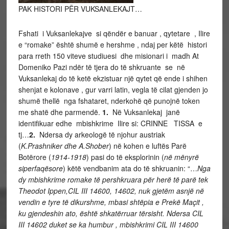
PAK HISTORI PËR VUKSANLEKAJT…
Fshati i Vuksanlekajve si qëndër e banuar , qytetare , Ilire
e “romake” është shumë e hershme , ndaj per këtë histori
para rreth 150 viteve studiuesi dhe misionari i madh At
Domeniko Pazi ndër të tjera do të shkruante se në
Vuksanlekaj do të ketë ekzistuar një qytet që ende i shihen
shenjat e kolonave , gur varri latin, vegla të cilat gjenden jo
shumë thellë nga fshataret, nderkohë që punojnë token
me shatë dhe parmendë.
1.
Në Vuksanlekaj janë
identifikuar edhe mbishkrime Ilire si: CRINNE TISSA e
tj…
2.
Ndersa dy arkeologë të njohur austriak
(
K.Prashniker dhe A.Shober
) në kohen e luftës Parë
Botërore (
1914-1918
) pasi do të eksplorinin (
në mënyrë
siperfaqësore
) këtë vendbanim ata do të shkruanin: “…
Nga
dy mbishkrime romake të pershkruara për herë të parë tek
Theodot Ippen,CIL III 14600, 14602, nuk gjetëm asnjë në
vendin e tyre të dikurshme, mbasi shtëpia e Prekë Maçit ,
ku gjendeshin ato, është shkatërruar tërsisht. Ndersa CIL
III 14602 duket se ka humbur , mbishkrimi CIL III 14600