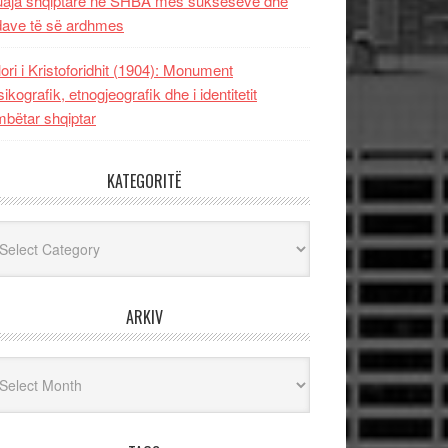
uaja shqiptare në SHBA mes sukseseve dhe
dave të së ardhmes
lori i Kristoforidhit (1904): Monument
sikografik, etnogjeografik dhe i identitetit
bëtar shqiptar
KATEGORITË
egoritë
ARKIV
iv