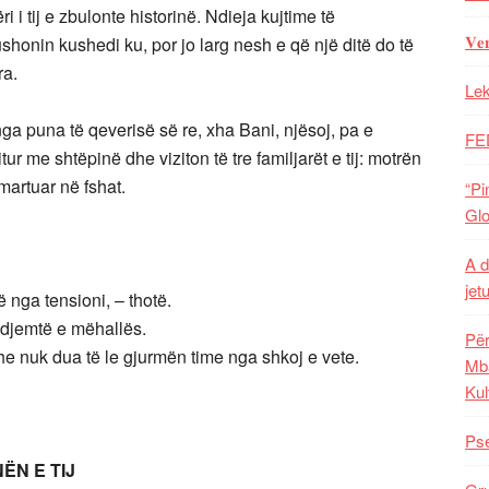
 i tij e zbulonte historinë. Ndieja kujtime të
𝐕𝐞
shonin kushedi ku, por jo larg nesh e që një ditë do të
ra.
Lek
nga puna të qeverisë së re, xha Bani, njësoj, pa e
FE
tur me shtëpinë dhe viziton të tre familjarët e tij: motrën
martuar në fshat.
“Pi
Glo
A d
jet
 nga tensioni, – thotë.
 djemtë e mëhallës.
Për
he nuk dua të le gjurmën time nga shkoj e vete.
Mba
Kul
Pse
ËN E TIJ