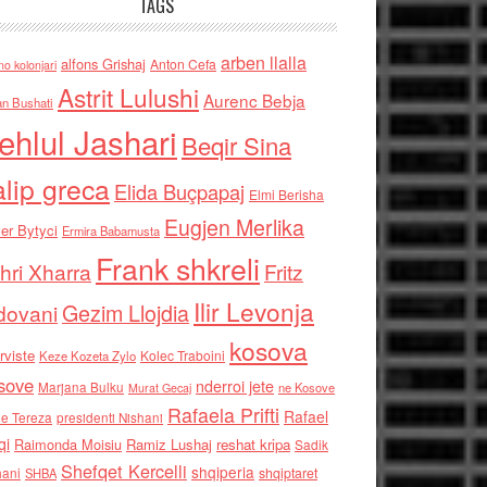
TAGS
arben llalla
alfons Grishaj
Anton Cefa
no kolonjari
Astrit Lulushi
Aurenc Bebja
an Bushati
ehlul Jashari
Beqir Sina
alip greca
Elida Buçpapaj
Elmi Berisha
Eugjen Merlika
er Bytyci
Ermira Babamusta
Frank shkreli
hri Xharra
Fritz
Ilir Levonja
Gezim Llojdia
dovani
kosova
rviste
Kolec Traboini
Keze Kozeta Zylo
sove
nderroi jete
Marjana Bulku
ne Kosove
Murat Gecaj
Rafaela Prifti
Rafael
e Tereza
presidenti Nishani
qi
Raimonda Moisiu
Ramiz Lushaj
reshat kripa
Sadik
Shefqet Kercelli
shqiperia
hani
shqiptaret
SHBA