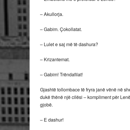
– Akullorja.
– Gabim. Çokollatat.
– Lulet e saj më të dashura?
– Krizantemat.
– Gabim! Trëndafilat!
Gjashtë tollombace të fryra janë vënë në sh
dukë thënë një cilësi – kompliment për Lenë
gjobë.
– E dashur!