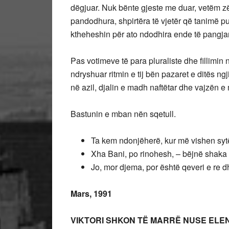
dëgjuar. Nuk bënte gjeste me duar, vetëm zëri
pandodhura, shpirtëra të vjetër që tanimë pu
ktheheshin për ato ndodhira ende të pangja
Pas votimeve të para pluraliste dhe fillimin 
ndryshuar ritmin e tij bën pazaret e ditës ngji
në azil, djalin e madh naftëtar dhe vajzën e 
Bastunin e mban nën sqetull.
Ta kem ndonjëherë, kur më vishen sytë
Xha Bani, po rinohesh, – bëjnë shaka
Jo, mor djema, por është qeveri e re d
Mars, 1991
VIKTORI SHKON TË MARRË NUSE ELEN