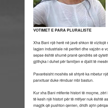
VOTIMET E PARA PLURALISTE
Xha Bani një herë në javë shkon të vizitojë
lagjen industriale në periferi dhe vajzën e vo
sepse është shumë pranë qendrës së qytetit 
gjithçka i duhet për familjen e djalit të mesë
Pavarësisht moshës së shtyrë ka mbetur një
panxituar duke rënduar mbi bastun.
Kur xha Bani rrëfente histori të moçme, zëri 
të kesh një histori për të rrëfyer nuk është a
magjik që pushton qenien, dridh ajrin përqa