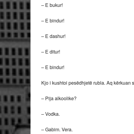
– E bukur!
– E bindur!
– E dashur!
– E ditur!
– E bindur!
Kjo i kushtoi pesëdhjetë rubla. Aq kërkuan 
– Pija alkoolike?
– Vodka.
– Gabim. Vera.