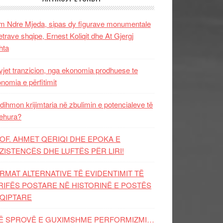
 Ndre Mjeda, sipas dy figurave monumentale
letrave shqipe, Ernest Koliqit dhe At Gjergj
hta
vjet tranzicion, nga ekonomia prodhuese te
nomia e përfitimit
dihmon krijimtaria në zbulimin e potencialeve të
ehura?
OF. AHMET QERIQI DHE EPOKA E
ZISTENCЁS DHE LUFTЁS PЁR LIRI!
RMAT ALTERNATIVE TË EVIDENTIMIT TË
RIFËS POSTARE NË HISTORINË E POSTËS
QIPTARE
Ë SPROVË E GUXIMSHME PERFORMIZMI…