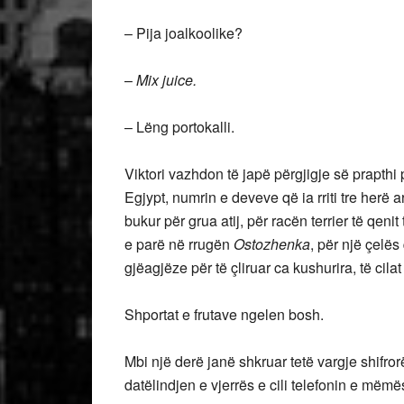
– Pija joalkoolike?
–
Mix juice.
– Lëng portokalli.
Viktori vazhdon të japë përgjigje së prapthi 
Egjypt, numrin e deveve që ia rriti tre herë a
bukur për grua atij, për racën terrier të qen
e parë në rrugën
Ostozhenka
, për një çelës
gjëagjëze për të çliruar ca kushurira, të cilat 
Shportat e frutave ngelen bosh.
Mbi një derë janë shkruar tetë vargje shifror
datëlindjen e vjerrës e cili telefonin e mëm