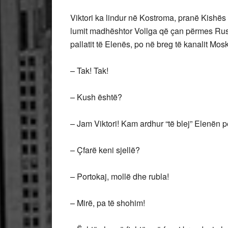
Viktori ka lindur në Kostroma, pranë Kishës s
lumit madhështor Vollga që çan përmes Rusin
pallatit të Elenës, po në breg të kanalit Mos
– Tak! Tak!
– Kush është?
– Jam Viktori! Kam ardhur “të blej” Elenën p
– Çfarë keni sjellë?
– Portokaj, mollë dhe rubla!
– Mirë, pa të shohim!