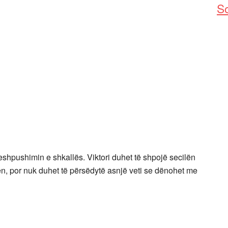
So
eshpushimin e shkallës. Viktori duhet të shpojë secilën
n, por nuk duhet të përsëdytë asnjë veti se dënohet me