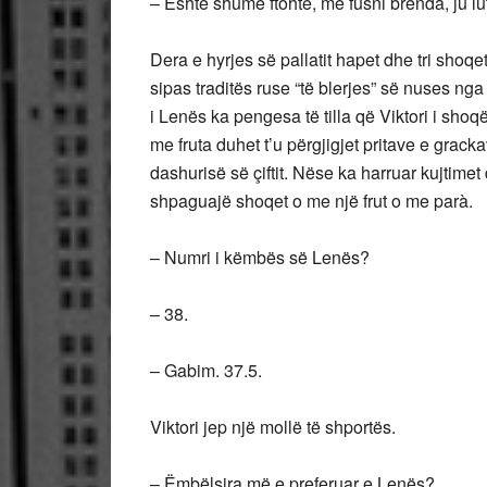
– Është shumë ftohtë, më fusni brenda, ju l
Dera e hyrjes së pallatit hapet dhe tri shoqe
sipas traditës ruse “të blerjes” së nuses ng
i Lenës ka pengesa të tilla që Viktori i shoq
me fruta duhet t’u përgjigjet pritave e grac
dashurisë së çiftit. Nëse ka harruar kujtimet
shpaguajë shoqet o me një frut o me parà.
– Numri i këmbës së Lenës?
– 38.
– Gabim. 37.5.
Viktori jep një mollë të shportës.
– Ëmbëlsira më e preferuar e Lenës?