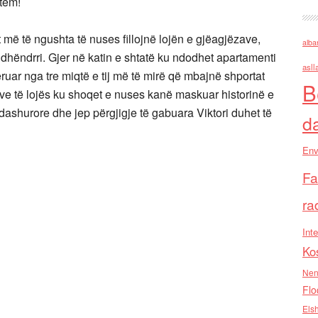
utem!
t më të ngushta të nuses fillojnë lojën e gjëagjëzave,
alba
a dhëndrri. Gjer në katin e shtatë ku ndodhet apartamenti
asll
ëruar nga tre miqtë e tij më të mirë që mbajnë shportat
B
kave të lojës ku shoqet e nuses kanë maskuar historinë e
 dashurore dhe jep përgjigje të gabuara Viktori duhet të
d
Env
Fa
ra
Inte
Ko
Nen
Flo
Els