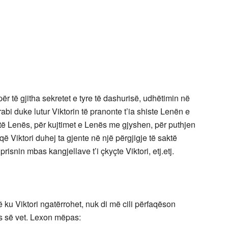
për të gjitha sekretet e tyre të dashurisë, udhëtimin në
rabi duke lutur Viktorin të pranonte t’ia shiste Lenën e
it të Lenës, për kujtimet e Lenës me gjyshen, për puthjen
 që Viktori duhej ta gjente në një përgjigje të saktë
prisnin mbas kangjellave t’i çkyçte Viktori, etj.etj.
ë ku Viktori ngatërrohet, nuk di më cili përfaqëson
ës së vet. Lexon mëpas: