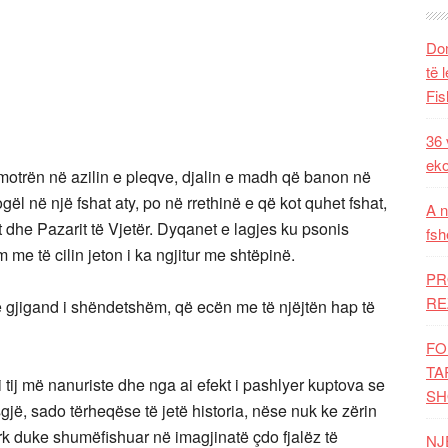
Dom
të 
Fis
36 
eko
 motrën në azilin e pleqve, djalin e madh që banon në
gël në një fshat aty, po në rrethinë e që kot quhet fshat,
A n
dhe Pazarit të Vjetër. Dyqanet e lagjes ku psonis
fsh
m me të cilin jeton i ka ngjitur me shtëpinë.
PR
RE
 gjigand i shëndetshëm, që ecën me të njëjtën hap të
FO
TA
i tij më nanuriste dhe nga ai efekt i pashlyer kuptova se
SH
sgjë, sado tërheqëse të jetë historia, nëse nuk ke zërin
rk duke shumëfishuar në imagjinatë çdo fjalëz të
NJ