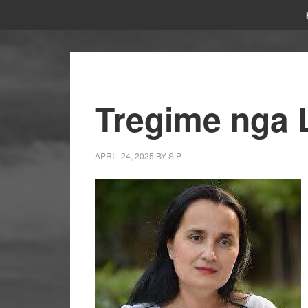
Tregime nga 
APRIL 24, 2025
BY
S P