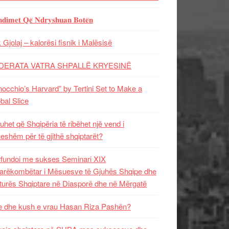
𝐝𝐢𝐦𝐞𝐭 𝐐𝐞̈ 𝐍𝐝𝐫𝐲𝐬𝐡𝐮𝐚𝐧 𝐁𝐨𝐭𝐞̈𝐧
 Gjolaj – kalorësi fisnik i Malësisë
DERATA VATRA SHPALLË KRYESINË
nocchio’s Harvard” by Tertini Set to Make a
bal Slice
uhet që Shqipëria të ribëhet një vend i
ueshëm për të gjithë shqiptarët?
fundoi me sukses Seminari XIX
rëkombëtar i Mësuesve të Gjuhës Shqipe dhe
turës Shqiptare në Diasporë dhe në Mërgatë
 dhe kush e vrau Hasan Riza Pashën?