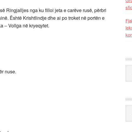
Gr
sfi
ë Ringjalljes nga ku filloi jeta e carëve rusë, përbri
ë. Është Krishtlindje dhe ai po troket në portën e
Fja
ka – Vollga në kryeqytet.
lek
kom
Kat
ër nuse.
Ark