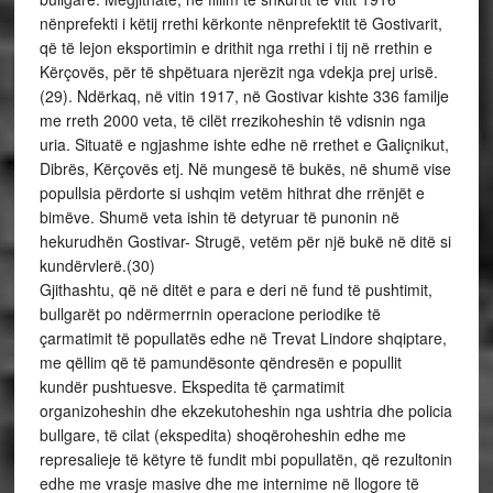
nënprefekti i këtij rrethi kërkonte nënprefektit të Gostivarit,
që të lejon eksportimin e drithit nga rrethi i tij në rrethin e
Kërçovës, për të shpëtuara njerëzit nga vdekja prej urisë.
(29). Ndërkaq, në vitin 1917, në Gostivar kishte 336 familje
me rreth 2000 veta, të cilët rrezikoheshin të vdisnin nga
uria. Situatë e ngjashme ishte edhe në rrethet e Galiçnikut,
Dibrës, Kërçovës etj. Në mungesë të bukës, në shumë vise
popullsia përdorte si ushqim vetëm hithrat dhe rrënjët e
bimëve. Shumë veta ishin të detyruar të punonin në
hekurudhën Gostivar- Strugë, vetëm për një bukë në ditë si
kundërvlerë.(30)
Gjithashtu, që në ditët e para e deri në fund të pushtimit,
bullgarët po ndërmerrnin operacione periodike të
çarmatimit të popullatës edhe në Trevat Lindore shqiptare,
me qëllim që të pamundësonte qëndresën e popullit
kundër pushtuesve. Ekspedita të çarmatimit
organizoheshin dhe ekzekutoheshin nga ushtria dhe policia
bullgare, të cilat (ekspedita) shoqëroheshin edhe me
represalieje të këtyre të fundit mbi popullatën, që rezultonin
edhe me vrasje masive dhe me internime në llogore të