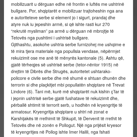
mobilizuarit u dërguan edhe në frontin e luftës me ushtrinë
bullgare. Por, shqiptarët e mobilizuar trajtoheshin nga ana
e autoriteteve serbe si element jo i sigurt, prandaj dhe
atyre nuk iu jepeshin armë, si që ishte rasti kur 270
“rekrutë mysliman” pa armë u dërguan në mbrojtje të
Tetovës nga pushtimi i ushtrisë bullgare.
Gjithashtu, asokohe ushtria serbe furnizohej me ushqime e
të mira tjera materiale nga popullsia vendase, nëpërmjet
rekuizimit ose me anë të mënyrës kantonale (5). Ashtu që,
gjatë tërheqjes së ushtrisë serbe (tetor-nëntor 1915) në
drejtim të Dibrës dhe Strugës, autoritetet ushtarako-
policore e civile serbe dhe më shumë e shtuan dhunën dhe
terrorin si dhe plaçkitjet mbi popullatën shqiptare në Trevat
Lindore (6). Tani më, kurë më shqiptarët nuk kishin ç’far të
i jepnin ushtrisë serbe gjatë fushatave të rekuizimit dhe,
përballë shtimit të terrorit serb, u hodhën në kryengritje të
armatosur. Kryengritja shqiptare u shtri në zonat e
Karshijakës të rrethimit të Shkupit, të Dervenit të rrethit të
Tetovës dhe në zonën e Pollogut. Një nga prijësit kryesor
të kryengritjes në Pollog ishte Imer Halili, nga fshati