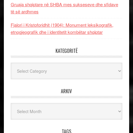
Gruaja shqiptare në SHBA mes sukseseve dhe sfidave
të së ardhmes
Fjalori i Kristoforidhit (1904): Monument leksikografik,
etnogjeografik dhe i identitetit kombëtar shqiptar
KATEGORITË
Kategoritë
ARKIV
Arkiv
TAGS