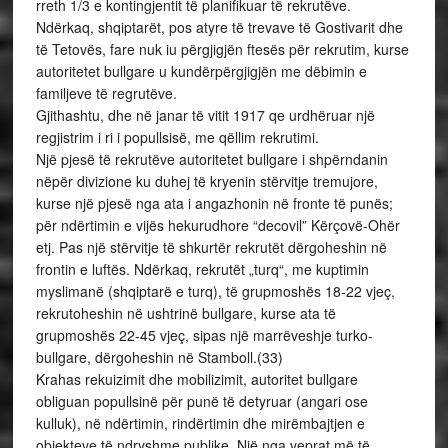
rreth 1/3 e kontingjentit të planifikuar të rekrutëve.
Ndërkaq, shqiptarët, pos atyre të trevave të Gostivarit dhe
të Tetovës, fare nuk iu përgjigjën ftesës për rekrutim, kurse
autoritetet bullgare u kundërpërgjigjën me dëbimin e
familjeve të regrutëve.
Gjithashtu, dhe në janar të vitit 1917 qe urdhëruar një
regjistrim i ri i popullsisë, me qëllim rekrutimi.
Një pjesë të rekrutëve autoritetet bullgare i shpërndanin
nëpër divizione ku duhej të kryenin stërvitje tremujore,
kurse një pjesë nga ata i angazhonin në fronte të punës;
për ndërtimin e vijës hekurudhore “decovil” Kërçovë-Ohër
etj. Pas një stërvitje të shkurtër rekrutët dërgoheshin në
frontin e luftës. Ndërkaq, rekrutët „turq“, me kuptimin
myslimanë (shqiptarë e turq), të grupmoshës 18-22 vjeç,
rekrutoheshin në ushtrinë bullgare, kurse ata të
grupmoshës 22-45 vjeç, sipas një marrëveshje turko-
bullgare, dërgoheshin në Stamboll.(33)
Krahas rekuizimit dhe mobilizimit, autoritet bullgare
obliguan popullsinë për punë të detyruar (angari ose
kulluk), në ndërtimin, rindërtimin dhe mirëmbajtjen e
objekteve të ndryshme publike. Një nga veprat më të