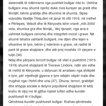
sistematik të ndërmarra nga pushteti bullgar mbi to. Ushtria
bullgare vrau shumë njerëz duke mos kursyer as gratë dhe
fëmijët, bënte grabitje dhe dhunime të shumta. Sipas
vojvodës Vasilije Trbiq,deri në janar të vitit 1916, në rrethet
e Përlepes, Velezit dhe të Kërçovës ishin vranë „mbi 2000
veta, shumica gra dhe fëmijë„. Veç tjerash, nga ana e
ushtrisë bullgare cenohej dhe integriteti moral i grave. Në
shumë fshatra ushtarët bullgarë, me dijen dhe lejen e
oficerëve të tyre, bënin ç`nderimin e grave, në radhë të
parë të grave shqiptare, dhe atë prej moshës 10 vjeçare e
tutje.(36)
Ndaj dhe përpara terrorit bullgar në vitet e pushtimit (1915-
1918) shumë shqiptarë të Trevave Lindore, ndër ato edhe
të rrethit të Kërçovës, u detyruan të arratisen nga shtëpitë
e tyre, për rrjedhojë gjysma e tyre vdiqën nëpër male dhe
rrugëve nga i ftohti dhe uria.(37). Dhuna, terrori, grabitjet
dhe shtypja sociale e detyroi popullsinë shqiptare të këtij
krahu të vijoj me të gjitha mjetet luftën edhe kundër
pushtuesit të ri bullgar.
Qëndresa kundër pushtuesit bullgar: Krahas qëndresës