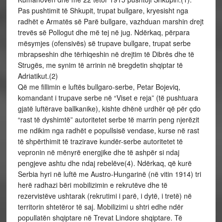
Pas pushtimit të Shkupit, trupat bullgare, kryesisht nga
radhët e Armatës së Parë bullgare, vazhduan marshin drejt
trevës së Pollogut dhe më tej në jug. Ndërkaq, përpara
mësymjes (ofensivës) së trupave bullgare, trupat serbe
mbrapseshin dhe tërhiqeshin në drejtim të Dibrës dhe të
Strugës, me synim të arrinin në bregdetin shqiptar të
Adriatikut.(2)
Që me fillimin e luftës bullgaro-serbe, Petar Bojeviq,
komandant i trupave serbe në “Viset e reja” (të pushtuara
gjatë luftërave ballkanike), kishte dhënë urdhër që për çdo
“rast të dyshimtë” autoritetet serbe të marrin peng njerëzit
me ndikim nga radhët e popullsisë vendase, kurse në rast
të shpërthimit të trazirave kundër-serbe autoritetet të
vepronin në mënyrë energjike dhe të ashpër si ndaj
pengjeve ashtu dhe ndaj rebelëve(4). Ndërkaq, që kurë
Serbia hyri në luftë me Austro-Hungarinë (në vitin 1914) tri
herë radhazi bëri mobilizimin e rekrutëve dhe të
rezervistëve ushtarak (rekrutimi i parë, i dytë, i tretë) në
territorin shtetëror të saj. Mobilizimi u shtri edhe ndër
popullatën shqiptare në Trevat Lindore shqiptare. Të