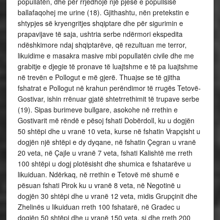
popullatën, dhe për rrjedhojë një pjesë e popullsisë
ballafaqohej me urine (18). Gjithashtu, nën pretekstin e
shtypjes së kryengritjes shqiptare dhe për sigurimin e
prapavijave të saja, ushtria serbe ndërmori ekspedita
ndëshkimore ndaj shqiptarëve, që rezultuan me terror,
likuidime e masakra masive mbi popullatën civile dhe me
grabitje e djegie të pronave të luajtshme e të pa luajtshme
në trevën e Pollogut e më gjerë. Thuajse se të gjitha
fshatrat e Pollogut në krahun perëndimor të rrugës Tetovë-
Gostivar, ishin rrënuar gjatë shtetrrethimit të trupave serbe
(19). Sipas burimeve bullgare, asokohe në rrethin e
Gostivarit më rëndë e pësoj fshati Dobërdoll, ku u dogjën
50 shtëpi dhe u vranë 10 veta, kurse në fshatin Vrapçisht u
dogjën një shtëpi e dy dyqane, në fshatin Çegran u vranë
20 veta, në Çajle u vranë 7 veta, fshati Kalishtë me rreth
100 shtëpi u dogj plotësisht dhe shumica e fshatarëve u
likuiduan. Ndërkaq, në rrethin e Tetovë më shumë e
pësuan fshati Pirok ku u vranë 8 veta, në Negotinë u
dogjën 30 shtëpi dhe u vranë 12 veta, midis Grupçinit dhe
Zhelinës u likuiduan rreth 100 fshatarë, në Gradec u
dogjën 50 shtëpi dhe u vranë 150 veta, si dhe rreth 200