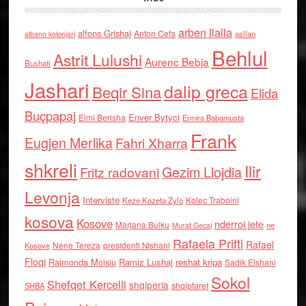
arben llalla
alfons Grishaj
Anton Cefa
asllan
albano kolonjari
Behlul
Astrit Lulushi
Aurenc Bebja
Bushati
Jashari
dalip greca
Beqir Sina
Elida
Buçpapaj
Enver Bytyci
Elmi Berisha
Ermira Babamusta
Frank
Eugjen Merlika
Fahri Xharra
shkreli
Ilir
Gezim Llojdia
Fritz radovani
Levonja
Interviste
Kolec Traboini
Keze Kozeta Zylo
kosova
Kosove
nderroi jete
Marjana Bulku
ne
Murat Gecaj
Rafaela Prifti
Rafael
Nene Tereza
Kosove
presidenti Nishani
Floqi
Raimonda Moisiu
Ramiz Lushaj
reshat kripa
Sadik Elshani
Sokol
Shefqet Kercelli
shqiperia
shqiptaret
SHBA