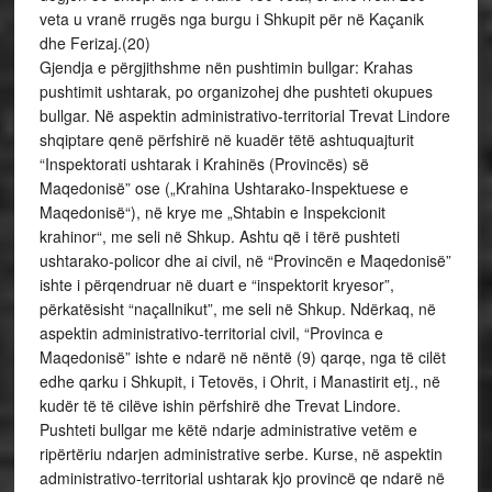
veta u vranë rrugës nga burgu i Shkupit për në Kaçanik
dhe Ferizaj.(20)
Gjendja e përgjithshme nën pushtimin bullgar: Krahas
pushtimit ushtarak, po organizohej dhe pushteti okupues
bullgar. Në aspektin administrativo-territorial Trevat Lindore
shqiptare qenë përfshirë në kuadër tëtë ashtuquajturit
“Inspektorati ushtarak i Krahinës (Provincës) së
Maqedonisë” ose („Krahina Ushtarako-Inspektuese e
Maqedonisë“), në krye me „Shtabin e Inspekcionit
krahinor“, me seli në Shkup. Ashtu që i tërë pushteti
ushtarako-policor dhe ai civil, në “Provincën e Maqedonisë”
ishte i përqendruar në duart e “inspektorit kryesor”,
përkatësisht “naçallnikut”, me seli në Shkup. Ndërkaq, në
aspektin administrativo-territorial civil, “Provinca e
Maqedonisë” ishte e ndarë në nëntë (9) qarqe, nga të cilët
edhe qarku i Shkupit, i Tetovës, i Ohrit, i Manastirit etj., në
kudër të të cilëve ishin përfshirë dhe Trevat Lindore.
Pushteti bullgar me këtë ndarje administrative vetëm e
ripërtëriu ndarjen administrative serbe. Kurse, në aspektin
administrativo-territorial ushtarak kjo provincë qe ndarë në