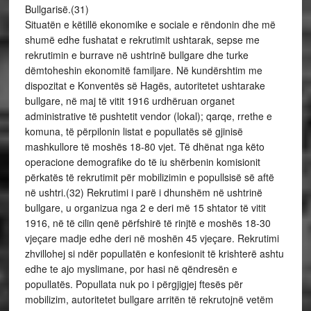
Bullgarisë.(31)
Situatën e këtillë ekonomike e sociale e rëndonin dhe më
shumë edhe fushatat e rekrutimit ushtarak, sepse me
rekrutimin e burrave në ushtrinë bullgare dhe turke
dëmtoheshin ekonomitë familjare. Në kundërshtim me
dispozitat e Konventës së Hagës, autoritetet ushtarake
bullgare, në maj të vitit 1916 urdhëruan organet
administrative të pushtetit vendor (lokal); qarqe, rrethe e
komuna, të përpilonin listat e popullatës së gjinisë
mashkullore të moshës 18-80 vjet. Të dhënat nga këto
operacione demografike do të iu shërbenin komisionit
përkatës të rekrutimit për mobilizimin e popullsisë së aftë
në ushtri.(32) Rekrutimi i parë i dhunshëm në ushtrinë
bullgare, u organizua nga 2 e deri më 15 shtator të vitit
1916, në të cilin qenë përfshirë të rinjtë e moshës 18-30
vjeçare madje edhe deri në moshën 45 vjeçare. Rekrutimi
zhvillohej si ndër popullatën e konfesionit të krishterë ashtu
edhe te ajo myslimane, por hasi në qëndresën e
popullatës. Popullata nuk po i përgjigjej ftesës për
mobilizim, autoritetet bullgare arritën të rekrutojnë vetëm