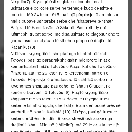
Negotin(7). Kryengritësit shqiptar sulmonin forcat
ushtarake e policore serbe në tërheqje kudo që ishte e
mundur. Më 24 tetor 1915, pati një përplasje të armatosur
midis trupave ushtarake serbe dhe fshatarëve të fshatit
Paligrad të Karshijakës së Shkupit. Pas rreth dy orë
luftimesh, trupat serbe, me disa ushtarë të plagosur dhe të
çarmatosur, u detyruan të kthehen prapa në drejtim të
Kaçanikut (8).
Ndërkaq, kryengritësit shqiptar nga fshatrat për rreth
Tetovës, pasi që paraprakisht kishin ndërprerë linjat e
komunikacionit midis Tetovës e Kaçanikut dhe Tetovës e
Prizrenit, ata më 26 tetor 1915 kërcënonin marrjen e
Tetovës. Përpjekje të armatosura të ushtrisë serbe me
kryengritës shqiptarë pati edhe në fshatin Grupçin, në
zonën e Dervenit të Tetovës (9). Fuqitë kryengritëse
shqiptare më 28 tetor 1915 ia dolën të i thyejnë trupat
serbe te fshati Grupçin, dhe i shtynë ata deri pranë urës së
Vardarit, në fshatin Kalishtë (10). Mirëpo, pasi që trupave
serbe u erdhën në ndihmë forca shtesë ushtarake nga
drejtimi i fshatit Miletinë (“Miletiq”), më 29 tetor, ata me një
kundërmësymje i rikthyen pozicionet e humbura një ditë