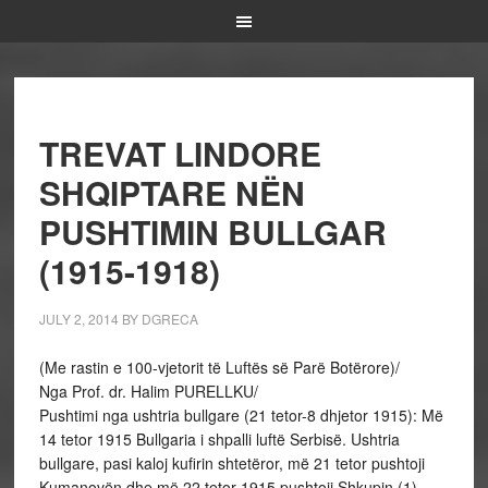
TREVAT LINDORE
SHQIPTARE NËN
PUSHTIMIN BULLGAR
(1915-1918)
JULY 2, 2014
BY
DGRECA
(Me rastin e 100-vjetorit të Luftës së Parë Botërore)/
Nga Prof. dr. Halim PURELLKU/
Pushtimi nga ushtria bullgare (21 tetor-8 dhjetor 1915): Më
14 tetor 1915 Bullgaria i shpalli luftë Serbisë. Ushtria
bullgare, pasi kaloj kufirin shtetëror, më 21 tetor pushtoji
Kumanovën dhe më 22 tetor 1915 pushtoji Shkupin.(1).