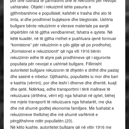
por dhe fushata të çarmatimit dhe të rekrutimit për nevojat
ushtarake. Objekt i rekuizimit ishte pasuria e
gjithmbarshme e popullsisë; kafshët e trasha dhe ato të
imta, si dhe prodhimet bujqësore dhe blegtorale. Ushtria
bullgare bënte rekuizimin e vlerave materiale pa asnjë
shpërblim në të gjitha vendbanimet; fshatra e qytete. Në
këtë kuadër, në të gjitha rrethet e pushtuara qenë formuar
“komisione” për rekuizimin e çdo gjëje që po prodhohej.
„Komisionet e rekuizicionit“ që nga viti 1916 bënin
rekuizimin edhe të atyre pak prodhimeve që i siguronte
popullata për nevojat e ushtrisë bullgare. Fillimisht
autoritetet bullgare rekuizonin të dhjetën e drithit dhe pastaj
dhe sasinë e mbetur. Gjithashtu, popullatës iu mor dhe bari
e kashta (vërrini), por dhe leshi i dhenve dhe dhentë, kuajt
dhe qetë. Ndërkaq, edhe transportimi i tërë mallrave të
rekuizuara (drithëra, vërri etj) nga fshatrat në qytet, bëhej
me mjete transporti të rekuizuara nga fshatarët, me çka
dhe më shumë goditej ekonomia familjare. Me fushatat e
rekuizimeve thellohej dhe më shumë varfërinë e
përgjithshme ndër popullatën.(23).
Në këto kushte, autoritetet bullgare që në vitin 1916 me