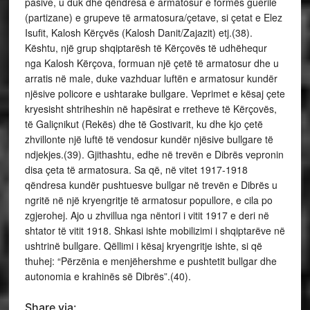
pasive, u duk dhe qëndresa e armatosur e formës guerile
(partizane) e grupeve të armatosura/çetave, si çetat e Elez
Isufit, Kalosh Kërçvës (Kalosh Danit/Zajazit) etj.(38).
Kështu, një grup shqiptarësh të Kërçovës të udhëhequr
nga Kalosh Kërçova, formuan një çetë të armatosur dhe u
arratis në male, duke vazhduar luftën e armatosur kundër
njësive policore e ushtarake bullgare. Veprimet e kësaj çete
kryesisht shtriheshin në hapësirat e rretheve të Kërçovës,
të Galiçnikut (Rekës) dhe të Gostivarit, ku dhe kjo çetë
zhvillonte një luftë të vendosur kundër njësive bullgare të
ndjekjes.(39). Gjithashtu, edhe në trevën e Dibrës vepronin
disa çeta të armatosura. Sa që, në vitet 1917-1918
qëndresa kundër pushtuesve bullgar në trevën e Dibrës u
ngritë në një kryengritje të armatosur popullore, e cila po
zgjerohej. Ajo u zhvillua nga nëntori i vitit 1917 e deri në
shtator të vitit 1918. Shkasi ishte mobilizimi i shqiptarëve në
ushtrinë bullgare. Qëllimi i kësaj kryengritje ishte, si që
thuhej: “Përzënia e menjëhershme e pushtetit bullgar dhe
autonomia e krahinës së Dibrës”.(40).
Share via: