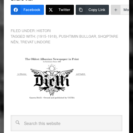
Facebook
Twitter
Copy Link
More
FILED UNDER:
HISTORI
TAGGED WITH:
(1915-1918)
,
PUSHTIMIN BULLGAR
,
SHQIPTARE
NËN
,
TREVAT LINDORE