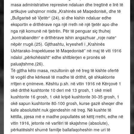
masa administrative represive ndaluan dhe tregtinë e lirë të
artikujve ushqimor midis „Krahinës së Maqedonisë„ dhe të
„Bullgarisë së Vjetër“ (24), si dhe kishin ndaluar edhe
eksportin e drithërave nga një rreth në një tjetër apo dhe
nga një komunë në tjetrën. Për të penguar siç thuhej
„kontrabandën“ e drithërave ishin angazhuar „roje nate“
nëpër rrugë.(25). Gjithashtu, kryeshefi i „Krahinës
Ushtarako-Inspektuese të Maqedonisë” në maj të viti 1916
ndaloi „përkohësisht“ edhe shitblerjen e pronës së
paluajtshme.(26).
Të gjitha këto masa, rezultonin që në treg të kishte ofertë
të vogël dhe kërkesë të madhe të drithit, që shkaktonte
rritjen e çmimeve. Kështu p.sh. në vitin 1916 në Kërçovë 1
okë drithë kushtonte 10 deri më 13 grosh, 1 okë miell
kushtonte 16 grosh, 1 okë kripë kushtonte 30-35 grosh, 1
okë sapun kushtonte 80-100 grosh, kurse gazë sheqer dhe
kafe absolutisht nuk gjendeshin në treg. Në kushte të
këtilla, pjesa më e madhe popullatës së këtij rrethi, edhe në
vitin 1916, jetonte në varfëri të skajshme (absolute),
përkatësisht shumë familje ballafaqoheshin me uri të