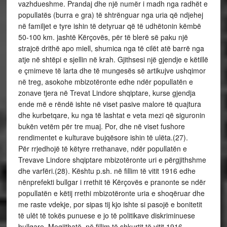
vazhdueshme. Prandaj dhe një numër i madh nga radhët e
popullatës (burra e gra) të shtrënguar nga uria që ndjehej
në familjet e tyre ishin të detyruar që të udhëtonin këmbë
50-100 km. jashtë Kërçovës, për të blerë së paku një
strajcë drithë apo miell, shumica nga të cilët atë barrë nga
atje në shtëpi e sjellin në krah. Gjithsesi një gjendje e këtillë
e çmimeve të larta dhe të mungesës së artikujve ushqimor
në treg, asokohe mbizotëronte edhe ndër popullatën e
zonave tjera në Trevat Lindore shqiptare, kurse gjendja
ende më e rëndë ishte në viset pasive malore të quajtura
dhe kurbetqare, ku nga të lashtat e veta mezi që siguronin
bukën vetëm për tre muaj. Por, dhe në viset fushore
rendimentet e kulturave bujqësore ishin të ulëta.(27).
Për rrjedhojë të këtyre rrethanave, ndër popullatën e
Trevave Lindore shqiptare mbizotëronte uri e përgjithshme
dhe varfëri.(28). Kështu p.sh. në fillim të vitit 1916 edhe
nënprefekti bullgar i rrethit të Kërçovës e pranonte se ndër
popullatën e këtij rrethi mbizotëronte uria e shoqëruar dhe
me raste vdekje, por sipas tij kjo ishte si pasojë e bonitetit
të ulët të tokës punuese e jo të politikave diskriminuese
bullgare. Megjithatë, në fillim të shkurtit të vitit 1916