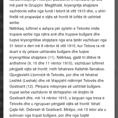
më parë te Grupçini. Megjithatë, kryengritja shqiptare
vazhdonte edhe nga fundi i tetorit të vitit 1915 dhe, u shtri
thellë në prapavijat e vijës së frontit të luftës të ushtrisë
serbe.
Ndërkaq, luftimet e ashpra për qytetin e Tetovës midis
trupave serbe nga njëra anë dhe trupave bullgare dhe
fuqive kryengritëse shqiptare nga ana tjetër vazhduan nga
31 tetori e deri më 8 nëntor të vitit 1915, kur Tetova ra në
duart e dy çetave ushtarake bullgare dhe fuqive
kryengritëse shqiptare (11). Ndërkaq, gjatë tri ditëve të
ardhshme (9, 10 dhe 11 nëntor 1915), vazhduan luftimet
përgjatë vijës së frontit: rreth fshatrave Kalishtë-Senakos-
Gjurgjevisht-Llomnicë të Tetovës, por dhe në fshatrat
Leshkë (Leshak) dhe në Vrapçisht ndërmjet Tetovës dhe
Gostivarit (12). Përpara mësymjes së ushtrisë bullgare,
trupat serbe vazhdonin të tërhiqeshin në drejtim të
Gostivarit dhe, më 14 nëntor 1915, u larguan nga treva e
Tetovës dhe u rigrupuan përgjatë vijës së frontit: fshati
Çajle-fsh. Debresh të Gostivarit. Mirëpo, më 15 tetor ata u
sulmuan nga trupat bullgare, por dhe nga fuqitë