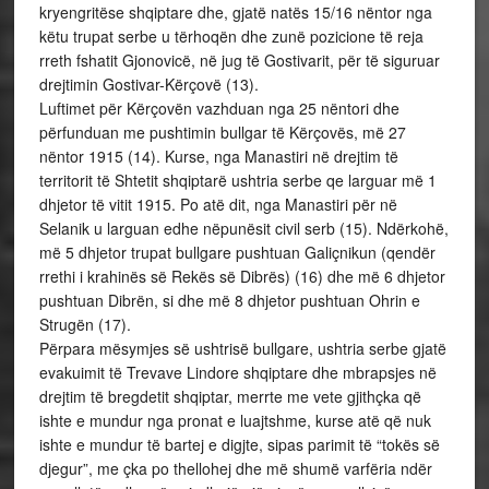
kryengritëse shqiptare dhe, gjatë natës 15/16 nëntor nga
këtu trupat serbe u tërhoqën dhe zunë pozicione të reja
rreth fshatit Gjonovicë, në jug të Gostivarit, për të siguruar
drejtimin Gostivar-Kërçovë (13).
Luftimet për Kërçovën vazhduan nga 25 nëntori dhe
përfunduan me pushtimin bullgar të Kërçovës, më 27
nëntor 1915 (14). Kurse, nga Manastiri në drejtim të
territorit të Shtetit shqiptarë ushtria serbe qe larguar më 1
dhjetor të vitit 1915. Po atë dit, nga Manastiri për në
Selanik u larguan edhe nëpunësit civil serb (15). Ndërkohë,
më 5 dhjetor trupat bullgare pushtuan Galiçnikun (qendër
rrethi i krahinës së Rekës së Dibrës) (16) dhe më 6 dhjetor
pushtuan Dibrën, si dhe më 8 dhjetor pushtuan Ohrin e
Strugën (17).
Përpara mësymjes së ushtrisë bullgare, ushtria serbe gjatë
evakuimit të Trevave Lindore shqiptare dhe mbrapsjes në
drejtim të bregdetit shqiptar, merrte me vete gjithçka që
ishte e mundur nga pronat e luajtshme, kurse atë që nuk
ishte e mundur të bartej e digjte, sipas parimit të “tokës së
djegur”, me çka po thellohej dhe më shumë varfëria ndër