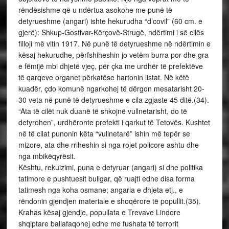
rëndësishme që u ndërtua asokohe me punë të
detyrueshme (angari) ishte hekurudha “d’covil” (60 cm. e
gjerë): Shkup-Gostivar-Kërçovë-Strugë, ndërtimi i së cilës
filloji më vitin 1917. Në punë të detyrueshme në ndërtimin e
kësaj hekurudhe, përfshiheshin jo vetëm burra por dhe gra
e fëmijë mbi dhjetë vjeç, për çka me urdhër të prefektëve
të qarqeve organet përkatëse hartonin listat. Në këtë
kuadër, çdo komunë ngarkohej të dërgon mesatarisht 20-
30 veta në punë të detyrueshme e cila zgjaste 45 ditë.(34).
“Ata të cilët nuk duanë të shkojnë vullnetarisht, do të
detyrohen”, urdhëronte prefekti i qarkut të Tetovës. Kushtet
në të cilat punonin këta “vullnetarë” ishin më tepër se
mizore, ata dhe rriheshin si nga rojet policore ashtu dhe
nga mbikëqyrësit.
Kështu, rekuizimi, puna e detyruar (angari) si dhe politika
tatimore e pushtuesit bullgar, që ruajti edhe disa forma
tatimesh nga koha osmane; angaria e dhjeta etj., e
rëndonin gjendjen materiale e shoqërore të popullit.(35).
Krahas kësaj gjendje, popullata e Trevave Lindore
shqiptare ballafaqohej edhe me fushata të terrorit