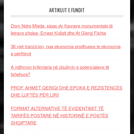
ARTIKUJT E FUNDIT
Dom Ndre Mjeda, sipas dy figurave monumentale të
letrave shqipe, Ernest Koliqit dhe At Gjergj Fishta
36 vjet tranzicion, nga ekonomia prodhuese te ekonomia
e përfitimit
A ndihmon krijimtaria në zbulimin e potencialeve të
fshehura?
PROF. AHMET QERIQI DHE EPOKA E REZISTENCЁS
DHE LUFTЁS PЁR LIRI!
FORMAT ALTERNATIVE TË EVIDENTIMIT TË
TARIFËS POSTARE NË HISTORINË E POSTËS
SHQIPTARE