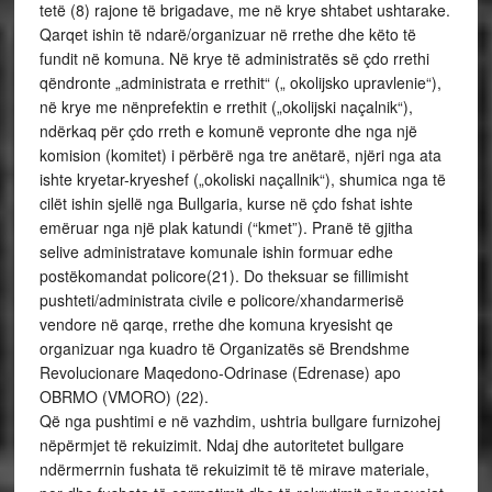
tetë (8) rajone të brigadave, me në krye shtabet ushtarake.
Qarqet ishin të ndarë/organizuar në rrethe dhe këto të
fundit në komuna. Në krye të administratës së çdo rrethi
qëndronte „administrata e rrethit“ („ okolijsko upravlenie“),
në krye me nënprefektin e rrethit („okolijski naçalnik“),
ndërkaq për çdo rreth e komunë vepronte dhe nga një
komision (komitet) i përbërë nga tre anëtarë, njëri nga ata
ishte kryetar-kryeshef („okoliski naçallnik“), shumica nga të
cilët ishin sjellë nga Bullgaria, kurse në çdo fshat ishte
emëruar nga një plak katundi (“kmet”). Pranë të gjitha
selive administratave komunale ishin formuar edhe
postëkomandat policore(21). Do theksuar se fillimisht
pushteti/administrata civile e policore/xhandarmerisë
vendore në qarqe, rrethe dhe komuna kryesisht qe
organizuar nga kuadro të Organizatës së Brendshme
Revolucionare Maqedono-Odrinase (Edrenase) apo
OBRMO (VMORO) (22).
Që nga pushtimi e në vazhdim, ushtria bullgare furnizohej
nëpërmjet të rekuizimit. Ndaj dhe autoritetet bullgare
ndërmerrnin fushata të rekuizimit të të mirave materiale,