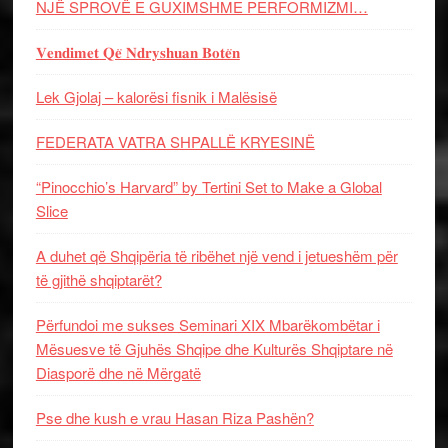
NJË SPROVË E GUXIMSHME PERFORMIZMI…
𝐕𝐞𝐧𝐝𝐢𝐦𝐞𝐭 𝐐𝐞̈ 𝐍𝐝𝐫𝐲𝐬𝐡𝐮𝐚𝐧 𝐁𝐨𝐭𝐞̈𝐧
Lek Gjolaj – kalorësi fisnik i Malësisë
FEDERATA VATRA SHPALLË KRYESINË
“Pinocchio’s Harvard” by Tertini Set to Make a Global
Slice
A duhet që Shqipëria të ribëhet një vend i jetueshëm për
të gjithë shqiptarët?
Përfundoi me sukses Seminari XIX Mbarëkombëtar i
Mësuesve të Gjuhës Shqipe dhe Kulturës Shqiptare në
Diasporë dhe në Mërgatë
Pse dhe kush e vrau Hasan Riza Pashën?