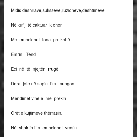
Midis dëshirave,suksseve,iluzioneve,dështimeve
Në kufij të caktuar k ohor
Me emocionet tona pa kohë
Emrin Tënd
Eci në të njejtën rrugë
Dora jote në supin tim mungon,
Mendimet vinë e më prekin
Orët e kujtimeve thërrasin,
Në shpirtin tim emocionet vrasin