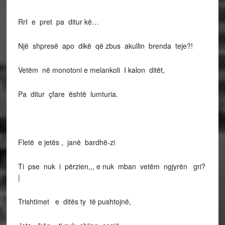
RrI e pret pa ditur kë…
Një shpresë apo dikë që zbus akullin brenda teje?!
Vetëm në monotoni e melankoli I kalon ditët,
Pa ditur çfare është lumturia.
Fletë e jetës , janë bardhë-zi
Ti pse nuk i përzien,,, e nuk mban vetëm ngjyrën gri?
|
Trishtimet e ditës ty të pushtojnë,