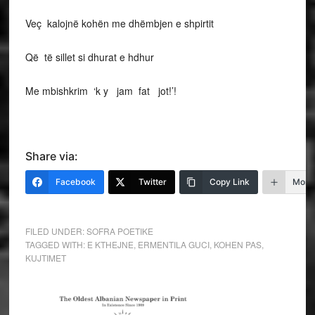
Veç kalojnë kohën me dhëmbjen e shpirtit
Që të sillet si dhurat e hdhur
Me mbishkrim ‘k y jam fat jot!’!
Share via:
Facebook
Twitter
Copy Link
More
FILED UNDER:
SOFRA POETIKE
TAGGED WITH:
E KTHEJNE
,
ERMENTILA GUCI
,
KOHEN PAS
,
KUJTIMET