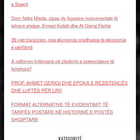
e Spaçit
Dom Ndre Mjeda, sipas dy figurave monumentale të
letrave shqipe, Ernest Koliqit dhe At Gjergj Fishta
36 vjet tranzicion, nga ekonomia prodhuese te ekonomia
e përfitimit
A ndihmon krijimtaria në zbulimin e potencialeve të
fshehura?
PROF. AHMET QERIQI DHE EPOKA E REZISTENCЁS
DHE LUFTЁS PЁR LIRI!
FORMAT ALTERNATIVE TË EVIDENTIMIT TË
TARIFËS POSTARE NË HISTORINË E POSTËS
SHQIPTARE
KATEGORITË