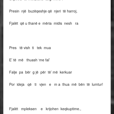
Presin një buzëqeshje që njeri të harroj,
Fjalët që u thanë e mëria midis nesh ra
Pres të vish ti tek mua
E’ të më thuash ‘me fal’
Falje pa bër g jë për të’ më kerkuar
Por ideja që ti vjen e m a thua më bën të lumtur!
Fjalët mpleksen e krijohen keqkuptime.,