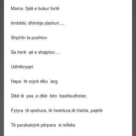
Mama fjalë e bukur fortë
ëmbëlsi, dhimbje,dashuri….
Shpirtin ta pushton
Sa herë që e shqipton….
Udhëkryqet
Hapa të cojnë diku larg
Dikë lë pas ,e dikë bën bashkudhetar,
Fytyra të qeshura, të heshtura,të trishta, pajetë
Të parakalojnë përpara si refleks