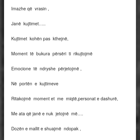
Imazhe që vrasin ,
Janë kujtimet…..
Kujtimet kohën pas kthejnë,
Moment të bukura përsëri ti rikujtojmë
Emocione të ndryshe përjetojmë ,
Në portën e kujtimeve
Ritakojmë moment et me miqtë,personat e dashurë,
Me ata që janë e nuk jetojnë më….
Dozën e mallit e shuajmë ndopak ,