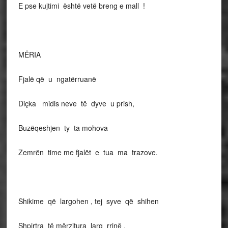
E pse kujtimi është vetë breng e mall !
MËRIA
Fjalë që u ngatërruanë
Diçka midis neve të dyve u prish,
Buzëqeshjen ty ta mohova
Zemrën time me fjalët e tua ma trazove.
Shikime që largohen , tej syve që shihen
Shpirtra të mërzitura larg rrinë .