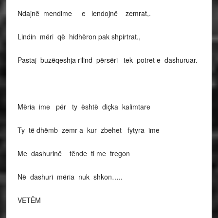
Ndajnë mendime e lendojnë zemrat,.
Lindin mëri që hidhëron pak shpirtrat.,
Pastaj buzëqeshja rilind përsëri tek potret e dashuruar.
Mëria ime për ty është diçka kalimtare
Ty të dhëmb zemr a kur zbehet fytyra ime
Me dashurinë tënde ti me tregon
Në dashuri mëria nuk shkon…..
VETËM