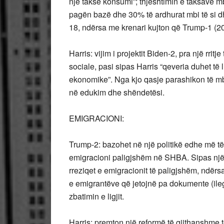
një taksë konsumi”; thjeshtimin e taksave mb
pagën bazë dhe 30% të ardhurat mbi të si 
18, ndërsa me krenari kujton që Trump-1 (2
Harris: vijim i projektit Biden-2, pra një rri
sociale, pasi sipas Harris “qeveria duhet të 
ekonomike”. Nga kjo qasje parashikon të mble
në edukim dhe shëndetësi.
EMIGRACIONI:
Trump-2: bazohet në një politikë edhe më të rr
emigracioni paligjshëm në SHBA. Sipas nj
rreziqet e emigracionit të paligjshëm, ndër
e emigrantëve që jetojnë pa dokumente (ile
zbatimin e ligjit.
Harris: premton një reformë të gjithanshme 