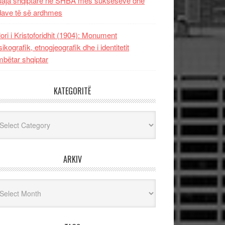
uaja shqiptare në SHBA mes sukseseve dhe
dave të së ardhmes
lori i Kristoforidhit (1904): Monument
sikografik, etnogjeografik dhe i identitetit
bëtar shqiptar
KATEGORITË
egoritë
ARKIV
iv