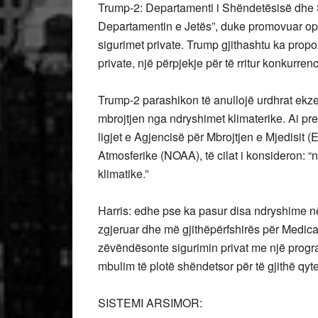
Trump-2: Departamenti i Shëndetësisë dhe 
Departamentin e Jetës”, duke promovuar opsi
sigurimet private. Trump gjithashtu ka propo
private, një përpjekje për të rritur konkurre
Trump-2 parashikon të anullojë urdhrat ekzek
mbrojtjen nga ndryshimet klimaterike. Ai pr
ligjet e Agjencisë për Mbrojtjen e Mjedisi
Atmosferike (NOAA), të cilat i konsideron: “n
klimatike.”
Harris: edhe pse ka pasur disa ndryshime n
zgjeruar dhe më gjithëpërfshirës për Medicar
zëvëndësonte sigurimin privat me një progr
mbulim të plotë shëndetsor për të gjithë qyt
SISTEMI ARSIMOR: