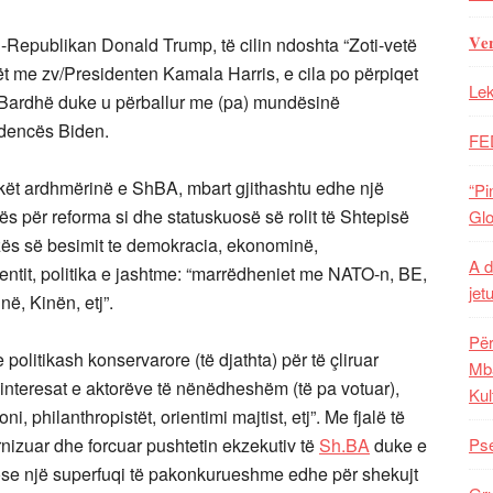
𝐕𝐞
-Republikan Donald Trump, të cilin ndoshta “Zoti-vetë
t me zv/Presidenten Kamala Harris, e cila po përpiqet
Lek
Bardhë duke u përballur me (pa) mundësinë
idencës Biden.
FE
hkët ardhmërinë e ShBA, mbart gjithashtu edhe një
“Pi
ës për reforma si dhe statuskuosë së rolit të Shtepisë
Glo
izës së besimit te demokracia, ekonominë,
A d
jentit, politika e jashtme: “marrëdheniet me NATO-n, BE,
jet
ë, Kinën, etj”.
Për
olitikash konservarore (të djathta) për të çliruar
Mba
interesat e aktorëve të nënëdheshëm (të pa votuar),
Kul
, philanthropistët, orientimi majtist, etj”. Me fjalë të
ernizuar dhe forcuar pushtetin ekzekutiv të
Sh.BA
duke e
Pse
ose një superfuqi të pakonkurueshme edhe për shekujt