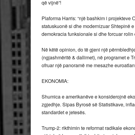
që vijnë”!
Plaforma Harris: “një bashkim i projekteve 
statuskuonë si dhe modernizuar Shtepinë e B
demokracia funksionale si dhe forcuar roli
Në këtë opinion, do të gjeni një përmbledhj
(ngjashmëritë & dallimet), në programet e T
ofruar një panoramë me mesazhe euroatlanti
EKONOMIA:
Shumica e amerikanëve e konsiderojnë ekon
zgjedhje. Sipas Byrosë së Statistikave, inf
standardet e jetesës.
Trump-2: rikthimin te reformat radikale ekon