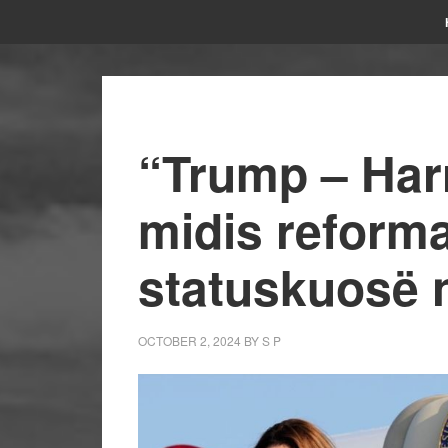
“Trump – Harr
midis reform
statuskuosë 
OCTOBER 2, 2024
BY
S P