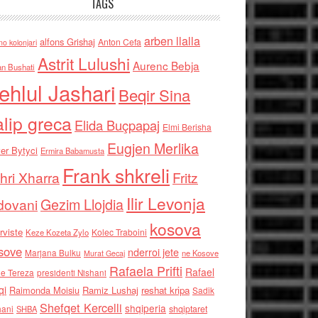
TAGS
arben llalla
alfons Grishaj
Anton Cefa
no kolonjari
Astrit Lulushi
Aurenc Bebja
an Bushati
ehlul Jashari
Beqir Sina
alip greca
Elida Buçpapaj
Elmi Berisha
Eugjen Merlika
er Bytyci
Ermira Babamusta
Frank shkreli
hri Xharra
Fritz
Ilir Levonja
Gezim Llojdia
dovani
kosova
rviste
Kolec Traboini
Keze Kozeta Zylo
sove
nderroi jete
Marjana Bulku
ne Kosove
Murat Gecaj
Rafaela Prifti
Rafael
e Tereza
presidenti Nishani
qi
Raimonda Moisiu
Ramiz Lushaj
reshat kripa
Sadik
Shefqet Kercelli
shqiperia
hani
shqiptaret
SHBA