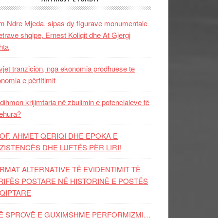
 Ndre Mjeda, sipas dy figurave monumentale
letrave shqipe, Ernest Koliqit dhe At Gjergj
hta
vjet tranzicion, nga ekonomia prodhuese te
nomia e përfitimit
dihmon krijimtaria në zbulimin e potencialeve të
ehura?
OF. AHMET QERIQI DHE EPOKA E
ZISTENCЁS DHE LUFTЁS PЁR LIRI!
RMAT ALTERNATIVE TË EVIDENTIMIT TË
RIFËS POSTARE NË HISTORINË E POSTËS
QIPTARE
Ë SPROVË E GUXIMSHME PERFORMIZMI…