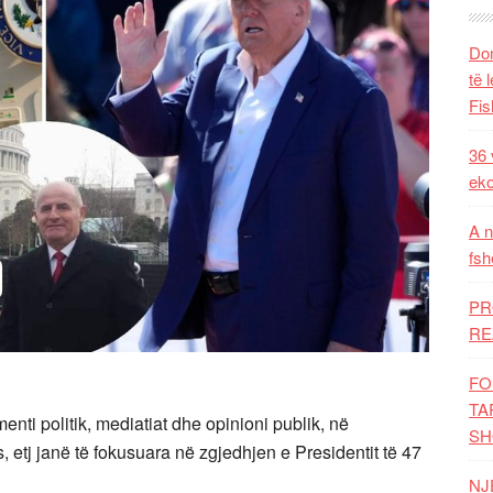
Dom
të 
Fis
36 
eko
A n
fsh
PR
RE
FO
TA
enti politik, mediatiat dhe opinioni publik, në
SH
 etj janë të fokusuara në zgjedhjen e Presidentit të 47
NJ