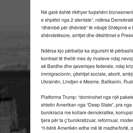
Në
garë është rikthyer fuqishëm biznesmeni
e shpëtoi nga 2 atentate”, ndërsa Demokratë
“dhëmbë për dhëmbë” të mbajë Shtëpinë e 
shëndetësore, arritjet dhe dështimet e Pres
Ndërsa kjo përballje ka sigurisht të përbas
kontrast të thellë mes dy rivaleve ndaj nevoj
së Bardhe dhe qeverisjes federale, ndaj kr
immigracionin, çështjet sociale, aborti, amb
Ukrainën, Lindjen e Mesme, Ballkanin, Rusin
Platforma Trump: “dominohet nga një pakete p
shtetin Amerikan nga “Deep State”, pra nga 
burokracia me kollare demokratike, korrupsioni
tjera për ta ç’burokratizuar, reformuar, mod
“ri-bërë Amerikën edhe më të madhe/fortë, 