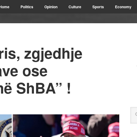
Home
Politics
Opinion
Culture
Sports
Economy
is, zgjedhje
ave ose
në ShBA” !