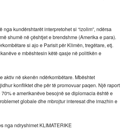
që nga kundërshtarët interpretohet si “izolim”, ndërsa
 më shumë në çështjet e brendshme (Amerika e para).
kombëtare si ajo e Parisit për Klimën, tregëtare, etj.
kanëve e mbështesin këtë qasje në politikën e
me aktiv në skenën ndërkombëtare. Mbështet
jidhur konfliktet dhe për të promovuar paqen. Një raport
e 70% e amerikanëve besojnë se diplomacia është e
problemet globale dhe mbrojtur interesat dhe imazhin e
es nga ndryshimet KLIMATERIKE