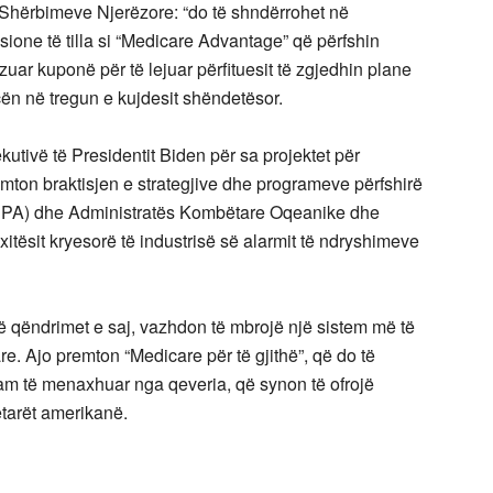
Shërbimeve Njerëzore: “do të shndërrohet në
one të tilla si “Medicare Advantage” që përfshin
zuar kuponë për të lejuar përfituesit të zgjedhin plane
ncën në tregun e kujdesit shëndetësor.
utivë të Presidentit Biden për sa projektet për
emton braktisjen e strategjive dhe programeve përfshirë
t (EPA) dhe Administratës Kombëtare Oqeanike dhe
xitësit kryesorë të industrisë së alarmit të ndryshimeve
ë qëndrimet e saj, vazhdon të mbrojë një sistem më të
e. Ajo premton “Medicare për të gjithë”, që do të
am të menaxhuar nga qeveria, që synon të ofrojë
etarët amerikanë.