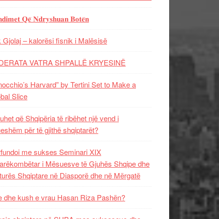
𝐝𝐢𝐦𝐞𝐭 𝐐𝐞̈ 𝐍𝐝𝐫𝐲𝐬𝐡𝐮𝐚𝐧 𝐁𝐨𝐭𝐞̈𝐧
 Gjolaj – kalorësi fisnik i Malësisë
DERATA VATRA SHPALLË KRYESINË
nocchio’s Harvard” by Tertini Set to Make a
bal Slice
uhet që Shqipëria të ribëhet një vend i
ueshëm për të gjithë shqiptarët?
fundoi me sukses Seminari XIX
rëkombëtar i Mësuesve të Gjuhës Shqipe dhe
turës Shqiptare në Diasporë dhe në Mërgatë
 dhe kush e vrau Hasan Riza Pashën?