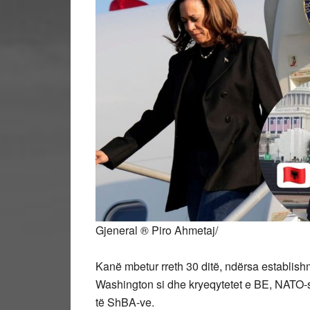
Gjeneral ® Piro Ahmetaj/
Kanë mbetur rreth 30 ditë, ndërsa establishm
Washington si dhe kryeqytetet e BE, NATO-s,
të ShBA-ve.