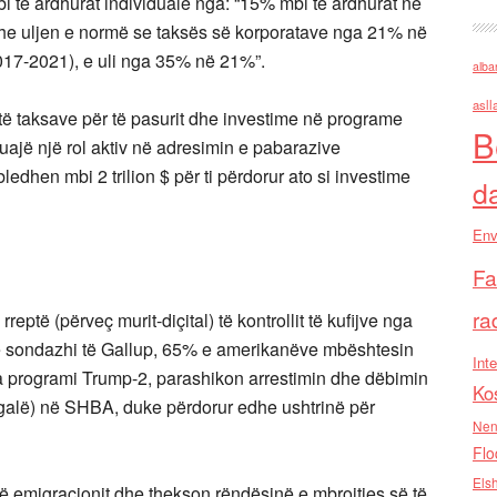
i të ardhurat individuale nga: “15% mbi të ardhurat në
dhe uljen e normë se taksës së korporatave nga 21% në
017-2021), e uli nga 35% në 21%”.
alba
asll
tje të taksave për të pasurit dhe investime në programe
B
luajë një rol aktiv në adresimin e pabarazive
dhen mbi 2 trilion $ për ti përdorur ato si investime
d
Env
Fa
ra
eptë (përveç murit-diçital) të kontrollit të kufijve nga
ë sondazhi të Gallup, 65% e amerikanëve mbështesin
Inte
sa programi Trump-2, parashikon arrestimin dhe dëbimin
Ko
galë) në SHBA, duke përdorur edhe ushtrinë për
Nen
Flo
Els
të emigracionit dhe thekson rëndësinë e mbrojtjes së të