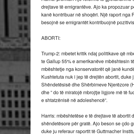
drejtave të emigrantëve. Ajo ka propozuar po
kanë kontribuar në shoqëri. Një raport ng
besojnë se emigrantët kontribuojnë pozitiv
ABORTI:
Trump-2: mbetet kritik ndaj politikave që mb
te Gallup 55% e amerikanëve mbështesin të dr
mbështetje nga konservatorët që janë kundër
Kushtetuta nuk i jep të drejtën abortit, duk
Shëndetësisë dhe Shërbimeve Njerëzore (HH
dhe ” do të miratojë mbrojtje ligjore më të f
e shtatzënisë në adoleshencë”.
Harris: mbështetëse e të drejtave të abortit
shëndetësore për gratë. Ajo beson se çdo gru
duke ju referaur raportit të Guttmacher Ins