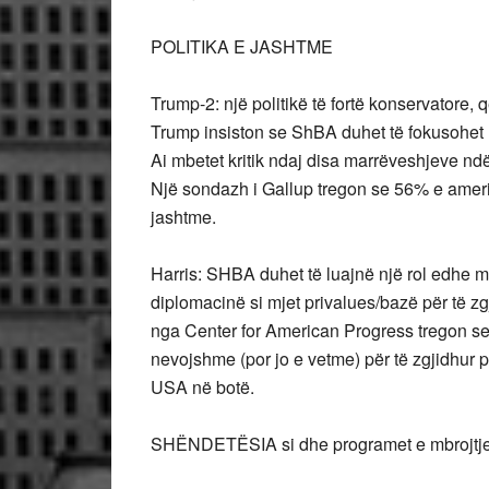
POLITIKA E JASHTME
Trump-2: një politikë të fortë konservatore, 
Trump insiston se ShBA duhet të fokusohet
Ai mbetet kritik ndaj disa marrëveshjeve ndër
Një sondazh i Gallup tregon se 56% e ameri
jashtme.
Harris: SHBA duhet të luajnë një rol edhe 
diplomacinë si mjet privalues/bazë për të zg
nga Center for American Progress tregon s
nevojshme (por jo e vetme) për të zgjidhur 
USA në botë.
SHËNDETËSIA si dhe programet e mbrojtj