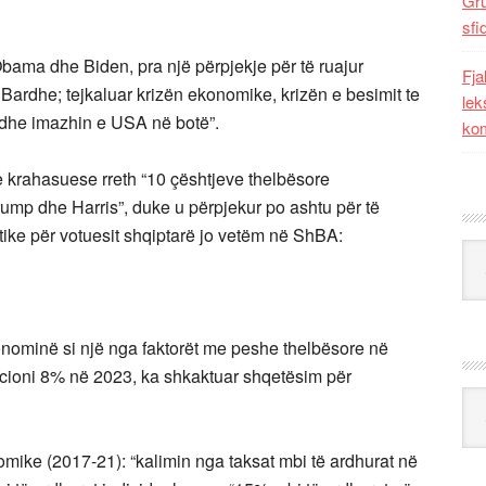
Gr
sfi
Obama dhe Biden, pra një përpjekje për të ruajur
Fja
ardhe; tejkaluar krizën ekonomike, krizën e besimit te
lek
n dhe imazhin e USA në botë”.
kom
e krahasuese rreth “10 çështjeve thelbësore
rump dhe Harris”, duke u përpjekur po ashtu për të
ke për votuesit shqiptarë jo vetëm në ShBA:
Kat
ominë si një nga faktorët me peshe thelbësore në
lacioni 8% në 2023, ka shkaktuar shqetësim për
Ark
omike (2017-21): “kalimin nga taksat mbi të ardhurat në