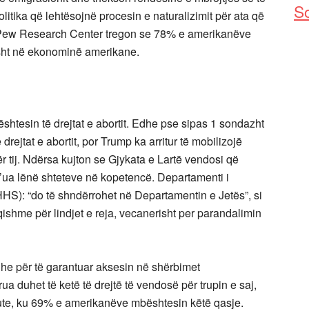
So
litika që lehtësojnë procesin e naturalizimit për ata që
a Pew Research Center tregon se 78% e amerikanëve
isht në ekonominë amerikane.
ështesin të drejtat e abortit. Edhe pse sipas 1 sondazht
ejtat e abortit, por Trump ka arritur të mobilizojë
 tij. Ndërsa kujton se Gjykata e Lartë vendosi që
e j’ua lënë shteteve në kopetencë. Departamenti i
S): “do të shndërrohet në Departamentin e Jetës”, si
uqishme për lindjet e reja, vecanerisht per parandalimin
 dhe për të garantuar aksesin në shërbimet
a duhet të ketë të drejtë të vendosë për trupin e saj,
titute, ku 69% e amerikanëve mbështesin këtë qasje.