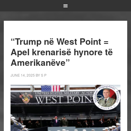
“Trump në West Point =
Apel krenarisë hynore të
Amerikanëve”
JUNE 14, 2025
BY
S P