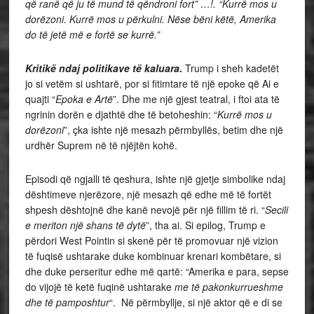
që ranë që ju të mund të qëndroni fort” …!. “Kurrë mos u
dorëzoni. Kurrë mos u përkulni. Nëse bëni këtë, Amerika
do të jetë më e fortë se kurrë.”
Kritikë ndaj politikave të kaluara
.
Trump
i sheh kadetët
jo si vetëm si ushtarë, por si fitimtare të një epoke që Ai e
quajti “
Epoka e Artë
”. Dhe me një gjest teatral, i ftoi ata të
ngrinin dorën e djathtë dhe të betoheshin: “
Kurrë mos u
dorëzoni
”, çka ishte një mesazh përmbyllës, betim dhe një
urdhër Suprem në të njëjtën kohë.
Episodi që ngjalli të qeshura, ishte një gjetje simbolike ndaj
dështimeve njerëzore, një mesazh që edhe më të fortët
shpesh dështojnë dhe kanë nevojë për një fillim të ri. “
Secili
e meriton një shans të dytë
”, tha ai. Si epilog, Trump e
përdori West Pointin si skenë për të promovuar një vizion
të fuqisë ushtarake duke kombinuar krenari kombëtare, si
dhe duke perseritur edhe më qartë: “Amerika e para, sepse
do vijojë të ketë fuqinë ushtarake
me të pakonkurrueshme
dhe të pamposhtur
“. Në përmbyllje, si një aktor që e di se