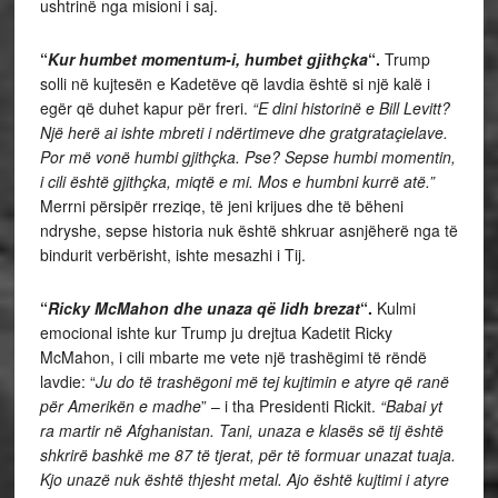
ushtrinë nga misioni i saj.
“
Kur humbet momentum-i, humbet gjithçka
“.
Trump
solli në kujtesën e Kadetëve që lavdia është si një kalë i
egër që duhet kapur për freri.
“E dini historinë e Bill Levitt?
Një herë ai ishte mbreti i ndërtimeve dhe gratgrataçielave.
Por më vonë humbi gjithçka. Pse? Sepse humbi momentin,
i cili është gjithçka, miqtë e mi. Mos e humbni kurrë atë.”
Merrni përsipër rreziqe, të jeni krijues dhe të bëheni
ndryshe, sepse historia nuk është shkruar asnjëherë nga të
bindurit verbërisht, ishte mesazhi i Tij.
“
Ricky McMahon dhe unaza që lidh brezat
“.
Kulmi
emocional ishte kur Trump ju drejtua Kadetit Ricky
McMahon, i cili mbarte me vete një trashëgimi të rëndë
lavdie: “
Ju do të trashëgoni më tej kujtimin e atyre që ranë
për Amerikën e madhe
” – i tha Presidenti Rickit.
“Babai yt
ra martir në Afghanistan. Tani, unaza e klasës së tij është
shkrirë bashkë me 87 të tjerat, për të formuar unazat tuaja.
Kjo unazë nuk është thjesht metal. Ajo është kujtimi i atyre