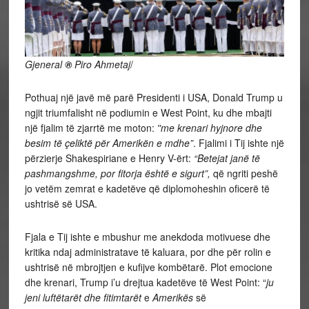
Gjeneral
®
Piro Ahmetaj
/
Pothuaj një javë më parë Presidenti i USA, Donald Trump u
ngjit triumfalisht në podiumin e West Point, ku dhe mbajti
një fjalim të zjarrtë me moton:
ʺme krenari hyjnore dhe
besim të çeliktë për Amerikën e mdhe”
. Fjalimi i Tij ishte një
përzierje Shakespiriane e Henry V-ërt:
“Betejat janë të
pashmangshme, por fitorja është e sigurt”,
që ngriti peshë
jo vetëm zemrat e kadetëve që diplomoheshin oficerë të
ushtrisë së USA.
Fjala e Tij ishte e mbushur me anekdoda motivuese dhe
kritika ndaj administratave të kaluara, por dhe për rolin e
ushtrisë në mbrojtjen e kufijve kombëtarë. Plot emocione
dhe krenari, Trump i’u drejtua kadetëve të West Point: “
ju
jeni luftëtarët dhe fitimtarët
e
Amerikës
së