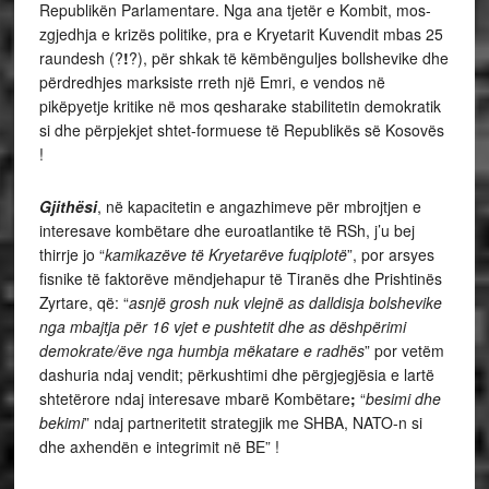
Republikën Parlamentare. Nga ana tjetër e Kombit, mos-
zgjedhja e krizës politike, pra e Kryetarit Kuvendit mbas 25
raundesh (?
!
?), për shkak të këmbënguljes bollshevike dhe
përdredhjes marksiste rreth një Emri, e vendos në
pikëpyetje kritike në mos qesharake stabilitetin demokratik
si dhe përpjekjet shtet-formuese të Republikës së Kosovës
!
Gjithësi
, në kapacitetin e angazhimeve për mbrojtjen e
interesave kombëtare dhe euroatlantike të RSh, j’u bej
thirrje jo “
kamikazëve të Kryetarëve fuqiplotë
”, por arsyes
fisnike të faktorëve mëndjehapur të Tiranës dhe Prishtinës
Zyrtare, që: “
asnjë grosh nuk vlejnë as dalldisja bolshevike
nga mbajtja për 16 vjet e pushtetit dhe as dëshpërimi
demokrate/
ë
ve nga humbja mëkatare e radhës
” por vetëm
dashuria ndaj vendit; përkushtimi dhe përgjegjësia e lartë
shtetërore ndaj interesave mbarë Kombëtare
;
“
besimi dhe
bekimi
” ndaj partneritetit strategjik me SHBA, NATO-n si
dhe axhendën e integrimit në BE” !