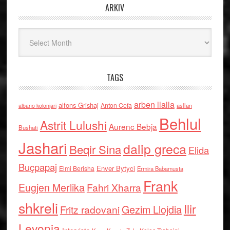
ARKIV
Arkiv
TAGS
arben llalla
alfons Grishaj
Anton Cefa
asllan
albano kolonjari
Behlul
Astrit Lulushi
Aurenc Bebja
Bushati
Jashari
dalip greca
Beqir Sina
Elida
Buçpapaj
Enver Bytyci
Elmi Berisha
Ermira Babamusta
Frank
Eugjen Merlika
Fahri Xharra
shkreli
Ilir
Gezim Llojdia
Fritz radovani
Levonja