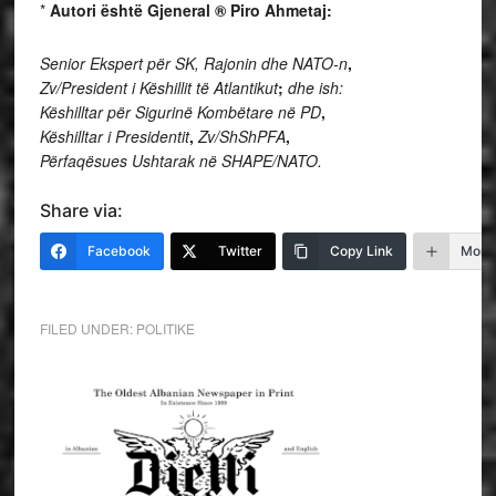
*
Autori është Gjeneral ® Piro Ahmetaj:
Senior Ekspert për SK, Rajonin dhe NATO-n
,
Zv/President i Këshillit të Atlantikut
;
dhe ish
:
Këshilltar për Sigurinë Kombëtare në PD
,
Këshilltar i Presidentit
,
Zv/ShShPFA
,
Përfaqësues Ushtarak në SHAPE/NATO.
Share via:
Facebook
Twitter
Copy Link
More
FILED UNDER:
POLITIKE