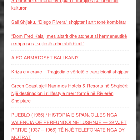
Arbëreshët si model evropian i mbrojtjes së identitetit
kulturor
Sali Shijaku, “Diego Rivera” shqiptar i artit tonë kombëtar
“Dom Fred Kalaj, mes altarit dhe atdheut si hermeneutikë
e shpresës, kujtesës dhe shërbimit”
A PO ARMATOSET BALLKANI?
Kriza e vlerave – Tragjedia e vërtetë e tranzicionit shqiptar
Green Coast sjell Nammos Hotels & Resorts në Shqipëri:
Një destinacion i ri lifestyle merr formë në Rivierën
Shqiptare
PUEBLO (1966) / HISTORIA E SPANJOLLES NGA
VALENCIA QË PËRFUNDOI NË LUSHNJE — 29 VJET
PRITJE (1937 – 1966) TË NJË TELEFONATE NGA DY
MOTRAT