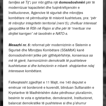
familjes së Tij”
;
por mbi gjitha një
domosdoshmëri
për të
modernizuar kapacitetet dhe fuqinë/efiçencën e
Institucioneve, Agjencive të sigurisë dhe mbrojtjes
kombëtare në përmbushje të misionit kushtetues, pra:
“për
të mbrojtur integritetin territorial (neni 5)
;
zhvilluar interesat
gjeopolitike të RSh në Rajon si dhe për të “merituar me
dinjitet karrigen” në tavolinën e NATO-s.
Mesazhi nr. 5:
reformat për modernizimin e Sistemin e
Sigurisë dhe Mbrojtjes Kombëtare (SS&MbK) kanë
domosdoshmëri jetike për gjithëpërfshirje,
konsensus sa
më të gjerë,
harmonizimin demokratik të pushteteve
kushtetuese si
dhe kohezionin e mbarë- shqiptarëve ndaj
interesave kombëtare.
Fatkeqësisht zgjedhjet e 11 Majit, me 140 deputet e
emëruar në borderonë e kuvendit, blinduan Sulltanatën e
Kryetarëve të Madhërishëm duke përdhosur pluralizmin,
besimin te vota e qytetarëve, demokracinë, Institucionet,
balancat demokratike të pushteteve si dhe p’shurrur