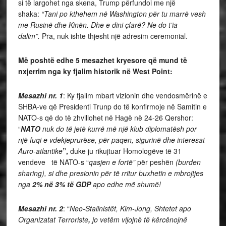
si të largohet nga skena, Trump përfundoi me një
shaka:
“Tani po kthehem në Washington për tu marrë vesh
me Rusinë dhe Kinën. Dhe e dini çfarë? Ne do t’ia
dalim”.
Pra, nuk ishte thjesht një adresim ceremonial.
Më poshtë edhe 5 mesazhet kryesore që mund të
nxjerrim nga ky fjalim historik në West Point:
Mesazhi nr. 1
: Ky fjalim mbart vizionin dhe vendosmërinë e
SHBA-ve që Presidenti Trunp do të konfirmoje në Samitin e
NATO-s
që do të zhvillohet në Hagë në 24-26 Qershor:
“
NATO
nuk do të jetë kurrë më një klub diplomatësh por
një fuqi e vdekjeprur
ë
se, për paqen, sigurinë dhe interesat
Auro-atlantike
”,
duke ju rikujtuar Homologëve të 31
vendeve të NATO-s “
qasjen e fortë”
për peshën
(burden
sharing),
si dhe presionin për të rritur buxhetin e mbrojtjes
nga
2% në 3% të GDP
apo edhe më shumë!
Mesazhi nr. 2
: “
Neo-Stalinistët, Kim-Jong, Shtetet apo
Organizatat Terroriste
,
jo vetëm vijojnë të kërcënojnë