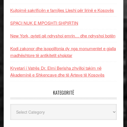
Kujtojmë sakrificën e familjes Lleshi për lirinë e Kosovës
SPAÇI NUK E MPOSHTI SHPIRTIN
New York, qyteti që ndryshoi emrin… dhe ndryshoi botën
Kodi zakonor dhe isopolifonia dy nga monumentet e gjalla
madhështore të antikitetit shqiptar
Kryetari i Vatrës Dr. Elmi Berisha zhvilloi takim në
Akademinë e Shkencave dhe të Arteve të Kosovës
KATEGORITË
Kategoritë