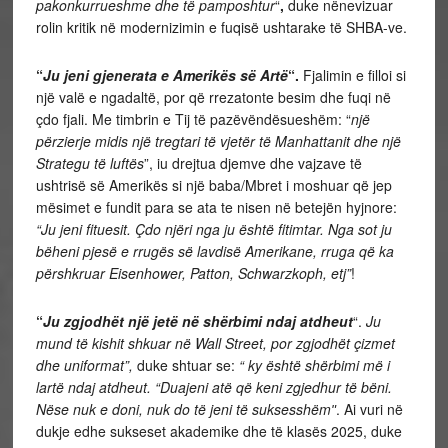
pakonkurrueshme dhe të pamposhtur
“
,
duke nënevizuar
rolin kritik në modernizimin e fuqisë ushtarake të SHBA-ve.
“
Ju jeni gjenerata e Amerikës së Artë
“.
Fjalimin e filloi si
një valë e ngadaltë, por që rrezatonte besim dhe fuqi në
çdo fjali. Me timbrin e Tij të pazëvëndësueshëm: “
një
përzierje midis një tregtari të vjetër të Manhattanit dhe një
Strategu të luftës
”, iu drejtua djemve dhe vajzave të
ushtrisë së Amerikës si një baba/Mbret i moshuar që jep
mësimet e fundit para se ata te nisen në betejën hyjnore:
“Ju jeni fituesit. Çdo njëri nga ju është fitimtar. Nga sot ju
bëheni pjesë e rrugës së lavdisë Amerikane, rruga që ka
përshkruar Eisenhower, Patton, Schwarzkoph, etj”
!
“
Ju zgjodhët një jetë në shërbimi ndaj atdheut
“.
Ju
mund të kishit shkuar në Wall Street, por zgjodhët çizmet
dhe uniformat”,
duke shtuar se:
“
ky është shërbimi më i
lartë ndaj atdheut. “Duajeni atë që keni zgjedhur të bëni.
Nëse nuk e doni, nuk do të jeni të suksesshëmʺ
. Ai vuri në
dukje edhe sukseset akademike dhe të klasës 2025, duke