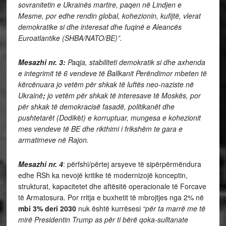
sovranitetin e Ukrainës martire, paqen në Lindjen e
Mesme, por edhe rendin global, kohezionin, kufijtë, vlerat
demokratike si dhe interesat dhe fuqinë e Aleancës
Euroatlantike (SHBA/NATO/BE)”.
Mesazhi nr. 3:
Paqja, stabiliteti demokratik si dhe axhenda
e integrimit të 6 vendeve të Ballkanit Perëndimor mbeten të
kërcënuara jo vetëm për shkak të luftës neo-naziste në
Ukrainë
;
jo vetëm për shkak të interesave të Moskës, por
për shkak të demokracisë fasadë, politikanët dhe
pushtetarët (Dodik
ë
t) e korruptuar, mungesa e kohezionit
mes vendeve të BE dhe rikthimi i frikshëm te gara e
armatimeve në Rajon.
Mesazhi nr. 4
: përfshi/përtej arsyeve të sipërpërmëndura
edhe RSh ka nevojë kritike të modernizojë konceptin,
strukturat, kapacitetet dhe aftësitë operacionale të Forcave
të Armatosura. Por rritja e buxhetit të mbrojtjes nga 2% në
mbi 3% deri 2030
nuk është kurrësesi
“për ta marrë me të
mirë Presidentin Trump as për ti bërë qoka-sulltanate