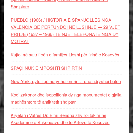
Shqiptare
PUEBLO (1966) / HISTORIA E SPANJOLLES NGA
VALENCIA QË PËRFUNDOI NË LUSHNJE — 29 VJET
PRITJE (1937 – 1966) TË NJË TELEFONATE NGA DY
MOTRAT
Kujtojmë sakrificën e familjes Lleshi për lirinë e Kosovës
SPAÇI NUK E MPOSHTI SHPIRTIN
New York, qyteti që ndryshoi emrin… dhe ndryshoi botën
Kodi zakonor dhe isopolifonia dy nga monumentet e gjalla
madhështore të antikitetit shqiptar
Kryetari i Vatrës Dr. Elmi Berisha zhvilloi takim në
Akademinë e Shkencave dhe të Arteve të Kosovës