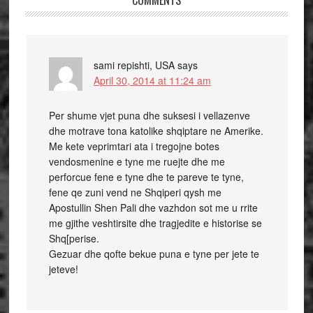
COMMENTS
sami repishti, USA
says
April 30, 2014 at 11:24 am
Per shume vjet puna dhe suksesi i vellazenve
dhe motrave tona katolike shqiptare ne Amerike.
Me kete veprimtari ata i tregojne botes
vendosmenine e tyne me ruejte dhe me
perforcue fene e tyne dhe te pareve te tyne,
fene qe zuni vend ne Shqiperi qysh me
Apostullin Shen Pali dhe vazhdon sot me u rrite
me gjithe veshtirsite dhe tragjedite e historise se
Shq[perise.
Gezuar dhe qofte bekue puna e tyne per jete te
jeteve!