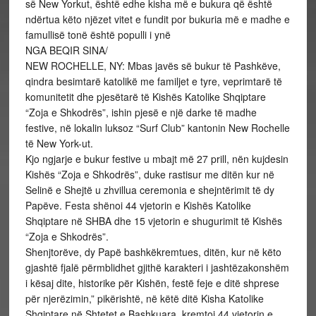
së New Yorkut, është edhe kisha më e bukura që është
ndërtua këto njëzet vitet e fundit por bukuria më e madhe e
famullisë tonë është populli i ynë
NGA BEQIR SINA/
NEW ROCHELLE, NY: Mbas javës së bukur të Pashkëve,
qindra besimtarë katolikë me familjet e tyre, veprimtarë të
komunitetit dhe pjesëtarë të Kishës Katolike Shqiptare
“Zoja e Shkodrës”, ishin pjesë e një darke të madhe
festive, në lokalin luksoz “Surf Club” kantonin New Rochelle
të New York-ut.
Kjo ngjarje e bukur festive u mbajt më 27 prill, nën kujdesin
Kishës “Zoja e Shkodrës”, duke rastisur me ditën kur në
Selinë e Shejtë u zhvillua ceremonia e shejntërimit të dy
Papëve. Festa shënoi 44 vjetorin e Kishës Katolike
Shqiptare në SHBA dhe 15 vjetorin e shugurimit të Kishës
“Zoja e Shkodrës”.
Shenjtorëve, dy Papë bashkëkremtues, ditën, kur në këto
gjashtë fjalë përmblidhet gjithë karakteri i jashtëzakonshëm
i kësaj dite, historike për Kishën, festë feje e ditë shprese
për njerëzimin,” pikërishtë, në këtë ditë Kisha Katolike
Shqiptare në Shtetet e Bashkuara, kremtoi 44 vjetorin e