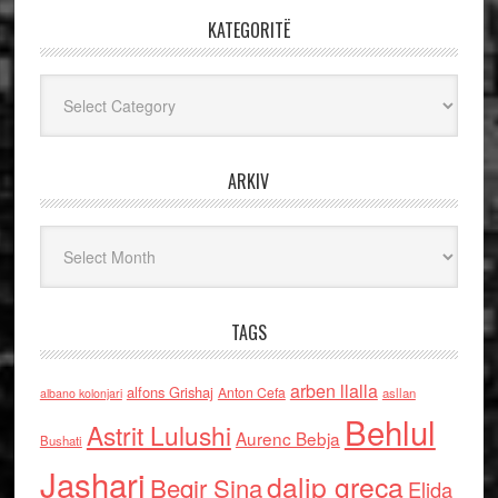
KATEGORITË
Kategoritë
ARKIV
Arkiv
TAGS
arben llalla
alfons Grishaj
Anton Cefa
asllan
albano kolonjari
Behlul
Astrit Lulushi
Aurenc Bebja
Bushati
Jashari
dalip greca
Beqir Sina
Elida