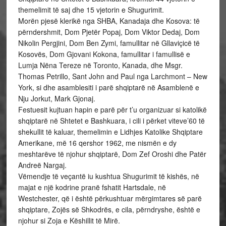
themelimit të saj dhe 15 vjetorin e Shugurimit.
Morën pjesë klerikë nga SHBA, Kanadaja dhe Kosova: të
përndershmit, Dom Pjetër Popaj, Dom Viktor Dedaj, Dom
Nikolin Pergjini, Dom Ben Zymi, famullitar në Gllaviçicë të
Kosovës, Dom Gjovani Kokona, famullitar i famullisë e
Lumja Nëna Tereze në Toronto, Kanada, dhe Msgr.
Thomas Petrillo, Sant John and Paul nga Larchmont – New
York, si dhe asamblesiti i parë shqiptarë në Asamblenë e
Nju Jorkut, Mark Gjonaj.
Festuesit kujtuan hapin e parë për t’u organizuar si katolikë
shqiptarë në Shtetet e Bashkuara, i cili i përket viteve’60 të
shekullit të kaluar, themelimin e Lidhjes Katolike Shqiptare
Amerikane, më 16 qershor 1962, me nismën e dy
meshtarëve të njohur shqiptarë, Dom Zef Oroshi dhe Patër
Andreë Nargaj.
Vëmendje të veçantë iu kushtua Shugurimit të kishës, në
majat e një kodrine pranë fshatit Hartsdale, në
Westchester, që i është përkushtuar mërgimtares së parë
shqiptare, Zojës së Shkodrës, e cila, përndryshe, është e
njohur si Zoja e Këshillit të Mirë.