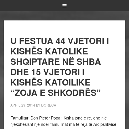
U FESTUA 44 VJETORI I
KISHËS KATOLIKE
SHQIPTARE NË SHBA
DHE 15 VJETORI I
KISHËS KATOILIKE
“ZOJA E SHKODRËS”
APRIL 29, 2014
BY
DGRECA
Famullitari Don Pjetër Popaj: Kisha jonë e re, dhe një
njëkohësisht një nder famullinat ma të reja të Arqipshkvisë