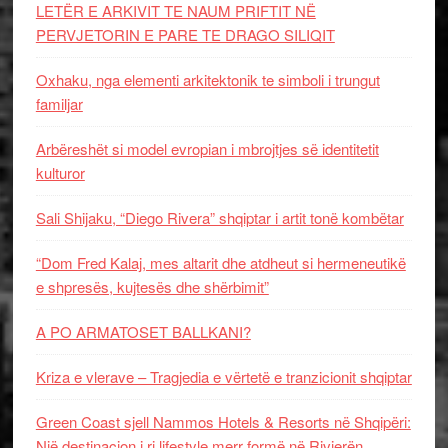
LETËR E ARKIVIT TE NAUM PRIFTIT NË
PERVJETORIN E PARE TE DRAGO SILIQIT
Oxhaku, nga elementi arkitektonik te simboli i trungut
familjar
Arbëreshët si model evropian i mbrojtjes së identitetit
kulturor
Sali Shijaku, “Diego Rivera” shqiptar i artit tonë kombëtar
“Dom Fred Kalaj, mes altarit dhe atdheut si hermeneutikë
e shpresës, kujtesës dhe shërbimit”
A PO ARMATOSET BALLKANI?
Kriza e vlerave – Tragjedia e vërtetë e tranzicionit shqiptar
Green Coast sjell Nammos Hotels & Resorts në Shqipëri:
Një destinacion i ri lifestyle merr formë në Rivierën