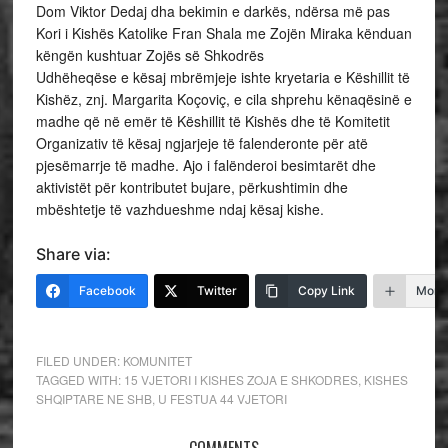
Dom Viktor Dedaj dha bekimin e darkës, ndërsa më pas
Kori i Kishës Katolike Fran Shala me Zojën Miraka kënduan
këngën kushtuar Zojës së Shkodrës
Udhëheqëse e kësaj mbrëmjeje ishte kryetaria e Këshillit të
Kishëz, znj. Margarita Koçoviç, e cila shprehu kënaqësinë e
madhe që në emër të Këshillit të Kishës dhe të Komitetit
Organizativ të kësaj ngjarjeje të falenderonte për atë
pjesëmarrje të madhe. Ajo i falënderoi besimtarët dhe
aktivistët për kontributet bujare, përkushtimin dhe
mbështetje të vazhdueshme ndaj kësaj kishe.
Share via:
Facebook
Twitter
Copy Link
More
FILED UNDER:
KOMUNITET
TAGGED WITH:
15 VJETORI I KISHES ZOJA E SHKODRES
,
KISHES
SHQIPTARE NE SHB
,
U FESTUA 44 VJETORI