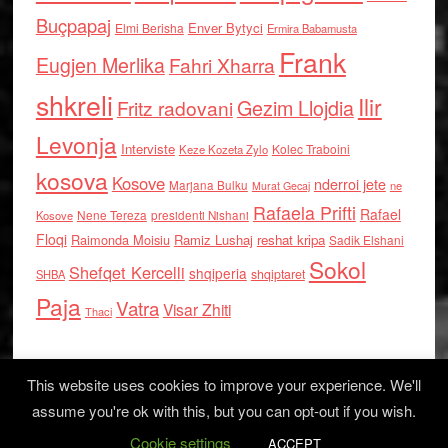
Buçpapaj
Enver Bytyci
Elmi Berisha
Ermira Babamusta
Frank
Eugjen Merlika
Fahri Xharra
shkreli
Ilir
Gezim Llojdia
Fritz radovani
Levonja
Interviste
Kolec Traboini
Keze Kozeta Zylo
kosova
Kosove
nderroi jete
Marjana Bulku
ne
Murat Gecaj
Rafaela Prifti
Rafael
Nene Tereza
Kosove
presidenti Nishani
Floqi
Raimonda Moisiu
Ramiz Lushaj
reshat kripa
Sadik Elshani
Sokol
Shefqet Kercelli
shqiperia
shqiptaret
SHBA
Paja
Vatra
Visar Zhiti
Thaci
This website uses cookies to improve your experience. We'll
assume you're ok with this, but you can opt-out if you wish.
Cookie settings
Log in
ACCEPT