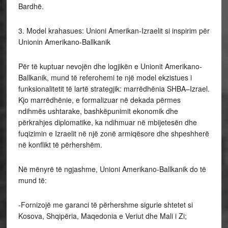
Bardhë.
3. Model krahasues: Unioni Amerikan-Izraelit si inspirim për
Unionin Amerikano-Ballkanik
Për të kuptuar nevojën dhe logjikën e Unionit Amerikano-
Ballkanik, mund të referohemi te një model ekzistues i
funksionalitetit të lartë strategjik: marrëdhënia SHBA–Izrael.
Kjo marrëdhënie, e formalizuar në dekada përmes
ndihmës ushtarake, bashkëpunimit ekonomik dhe
përkrahjes diplomatike, ka ndihmuar në mbijetesën dhe
fuqizimin e Izraelit në një zonë armiqësore dhe shpeshherë
në konflikt të përhershëm.
Në mënyrë të ngjashme, Unioni Amerikano-Ballkanik do të
mund të:
-Fornizojë me garanci të përhershme sigurie shtetet si
Kosova, Shqipëria, Maqedonia e Veriut dhe Mali i Zi;