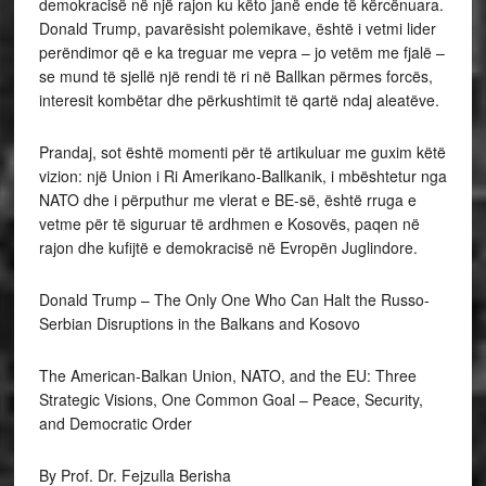
demokracisë në një rajon ku këto janë ende të kërcënuara.
Donald Trump, pavarësisht polemikave, është i vetmi lider
perëndimor që e ka treguar me vepra – jo vetëm me fjalë –
se mund të sjellë një rendi të ri në Ballkan përmes forcës,
interesit kombëtar dhe përkushtimit të qartë ndaj aleatëve.
Prandaj, sot është momenti për të artikuluar me guxim këtë
vizion: një Union i Ri Amerikano-Ballkanik, i mbështetur nga
NATO dhe i përputhur me vlerat e BE-së, është rruga e
vetme për të siguruar të ardhmen e Kosovës, paqen në
rajon dhe kufijtë e demokracisë në Evropën Juglindore.
Donald Trump – The Only One Who Can Halt the Russo-
Serbian Disruptions in the Balkans and Kosovo
The American-Balkan Union, NATO, and the EU: Three
Strategic Visions, One Common Goal – Peace, Security,
and Democratic Order
By Prof. Dr. Fejzulla Berisha