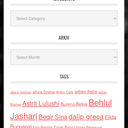
Kategoritë
ARKIV
Arkiv
TAGS
arben llalla
alfons Grishaj
Anton Cefa
asllan
albano kolonjari
Behlul
Astrit Lulushi
Aurenc Bebja
Bushati
Jashari
dalip greca
Beqir Sina
Elida
Buçpapaj
Enver Bytyci
Elmi Berisha
Ermira Babamusta