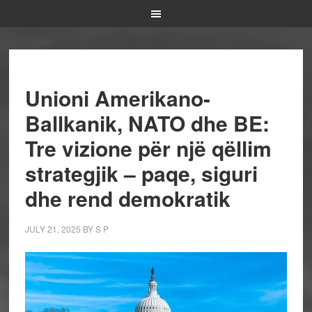
Unioni Amerikano-
Ballkanik, NATO dhe BE:
Tre vizione për një qëllim
strategjik – paqe, siguri
dhe rend demokratik
JULY 21, 2025
BY
S P