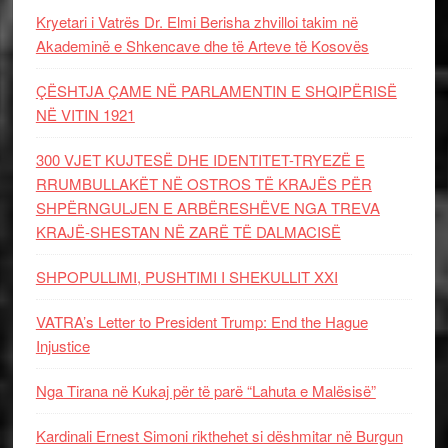
Kryetari i Vatrës Dr. Elmi Berisha zhvilloi takim në
Akademinë e Shkencave dhe të Arteve të Kosovës
ÇËSHTJA ÇAME NË PARLAMENTIN E SHQIPËRISË
NË VITIN 1921
300 VJET KUJTESË DHE IDENTITET-TRYEZË E
RRUMBULLAKËT NË OSTROS TË KRAJËS PËR
SHPËRNGULJEN E ARBËRESHËVE NGA TREVA
KRAJË-SHESTAN NË ZARË TË DALMACISË
SHPOPULLIMI, PUSHTIMI I SHEKULLIT XXI
VATRA’s Letter to President Trump: End the Hague
Injustice
Nga Tirana në Kukaj për të parë “Lahuta e Malësisë”
Kardinali Ernest Simoni rikthehet si dëshmitar në Burgun