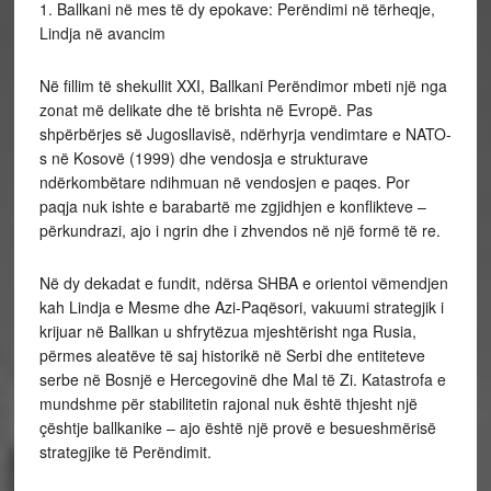
1.
Ballkani në mes të dy epokave: Perëndimi në tërheqje,
Lindja në avancim
Në fillim të shekullit XXI, Ballkani Perëndimor mbeti një nga
zonat më delikate dhe të brishta në Evropë. Pas
shpërbërjes së Jugosllavisë, ndërhyrja vendimtare e NATO-
s në Kosovë (1999) dhe vendosja e strukturave
ndërkombëtare ndihmuan në vendosjen e paqes. Por
paqja nuk ishte e barabartë me zgjidhjen e konflikteve –
përkundrazi, ajo i ngrin dhe i zhvendos në një formë të re.
Në dy dekadat e fundit, ndërsa SHBA e orientoi vëmendjen
kah Lindja e Mesme dhe Azi-Paqësori, vakuumi strategjik i
krijuar në Ballkan u shfrytëzua mjeshtërisht nga Rusia,
përmes aleatëve të saj historikë në Serbi dhe entiteteve
serbe në Bosnjë e Hercegovinë dhe Mal të Zi. Katastrofa e
mundshme për stabilitetin rajonal nuk është thjesht një
çështje ballkanike – ajo është një provë e besueshmërisë
strategjike të Perëndimit.