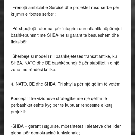
-Frenojë ambiciet e Serbisë dhe projektet ruso-serbe për
krijimin e “botës serbe”;
-Përshpejtojë reformat për integrim euroatlantik nëpërmjet
bashkëpunimit me SHBA-në si garant të besueshëm dhe
fleksibël;
-Shërbejë si model i ri i bashkëjetesës transatlantike, ku
SHBA, NATO dhe BE bashkëpunojnë për stabilitetin e një
zone me rëndësi kritike.
4. NATO, BE dhe SHBA: Tri shtylla për një qëllim të vetëm
Koncepti i tre vizioneve strategjike me një qëllim të
përbashkët është kyç për të kuptuar rëndësinë e këtij
projekti:
-SHBA – garant i sigurisë, mbështetës i aleatëve dhe lider
global për demokracinë funksionale;