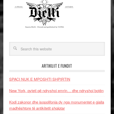
ARTIKUJT E FUNDIT
SPAÇI NUK E MPOSHTI SHPIRTIN
New York, qyteti që ndryshoi emrin… dhe ndryshoi botën
Kodi zakonor dhe isopolifonia dy nga monumentet e gjalla
madhështore të antikitetit shqiptar