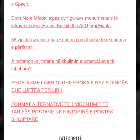
e Spaçit
Dom Ndre Mjeda, sipas dy figurave monumentale të
letrave shqipe, Ernest Koliqit dhe At Gjergj Fishta
36 vjet tranzicion, nga ekonomia prodhuese te ekonomia
e përfitimit
A ndihmon krijimtaria në zbulimin e potencialeve të
fshehura?
PROF. AHMET QERIQI DHE EPOKA E REZISTENCЁS
DHE LUFTЁS PЁR LIRI!
FORMAT ALTERNATIVE TË EVIDENTIMIT TË
TARIFËS POSTARE NË HISTORINË E POSTËS
SHQIPTARE
KATEGORITË