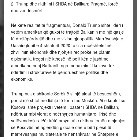
2. Trump dhe rikthimi i SHBA në Ballkan: Pragmë, forcë
dhe vendosmëri
Në këtë realitet të fragmentuar, Donald Trump ishte lideri i
vetëm amerikan që guxoi të trajtojë Ballkanin me një qasje
të drejtëpërdrejtë dhe me vizion gjeopolitik. Marrëveshja e
Uashingtonit e 4 shtatorit 2020, e cila mbështetej në
zhvillimin ekonomik dhe njohjen reciproke në planin
diplomatik, tregoi një kthesë në politikën e jashtme
amerikane ndaj Ballkanit: nga menaxhimi i krizave tek
ndërtimi i strukturave të qëndrueshme politike dhe
ekonomike.
Trump nuk e shikonte Serbinë si një aleat të besueshëm,
por si një shtet me lidhje të forta me Moskën. Ai e kuptoi se
Kosova ishte projekti i vetëm i pastër i SHBA në Ballkan, i
ndërtuar mbi vlerat e ndërhyrjes humanitare, lirisë dhe
vetëvendosjes. Për këtë arsye, ai e riktheu temën e njohjes
së Kosovës në agjendën globale dhe e bëri pjesë të
marrëveshjes multilaterale të nënshkruar në Shtëpinë e