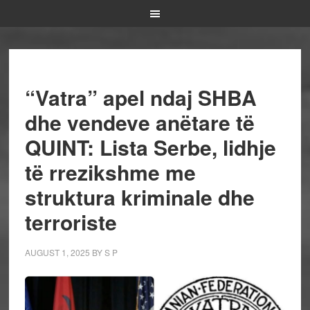
“Vatra” apel ndaj SHBA
dhe vendeve anëtare të
QUINT: Lista Serbe, lidhje
të rrezikshme me
struktura kriminale dhe
terroriste
AUGUST 1, 2025
BY
S P