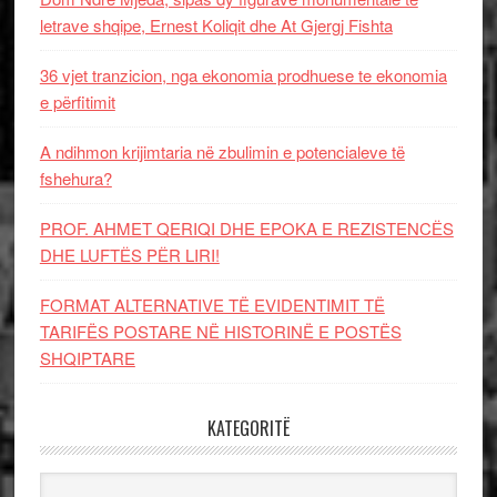
letrave shqipe, Ernest Koliqit dhe At Gjergj Fishta
36 vjet tranzicion, nga ekonomia prodhuese te ekonomia
e përfitimit
A ndihmon krijimtaria në zbulimin e potencialeve të
fshehura?
PROF. AHMET QERIQI DHE EPOKA E REZISTENCЁS
DHE LUFTЁS PЁR LIRI!
FORMAT ALTERNATIVE TË EVIDENTIMIT TË
TARIFËS POSTARE NË HISTORINË E POSTËS
SHQIPTARE
KATEGORITË
Kategoritë