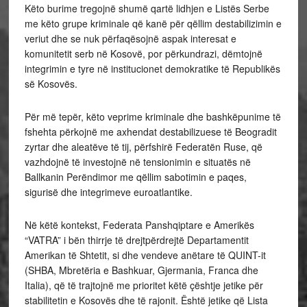
Këto burime tregojnë shumë qartë lidhjen e Listës Serbe
me këto grupe kriminale që kanë për qëllim destabilizimin e
veriut dhe se nuk përfaqësojnë aspak interesat e
komunitetit serb në Kosovë, por përkundrazi, dëmtojnë
integrimin e tyre në institucionet demokratike të Republikës
së Kosovës.
Për më tepër, këto veprime kriminale dhe bashkëpunime të
fshehta përkojnë me axhendat destabilizuese të Beogradit
zyrtar dhe aleatëve të tij, përfshirë Federatën Ruse, që
vazhdojnë të investojnë në tensionimin e situatës në
Ballkanin Perëndimor me qëllim sabotimin e paqes,
sigurisë dhe integrimeve euroatlantike.
Në këtë kontekst, Federata Panshqiptare e Amerikës
“VATRA” i bën thirrje të drejtpërdrejtë Departamentit
Amerikan të Shtetit, si dhe vendeve anëtare të QUINT-it
(SHBA, Mbretëria e Bashkuar, Gjermania, Franca dhe
Italia), që të trajtojnë me prioritet këtë çështje jetike për
stabilitetin e Kosovës dhe të rajonit. Është jetike që Lista