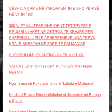
ÇËSHTJA ÇAME NË PARLAMENTIN E SHQIPËRISË
NË VITIN 1921
300 VJET KUJTESË DHE IDENTITET-TRYEZË E
RRUMBULLAKËT NË OSTROS TË KRAJËS PËR
SHPËRNGULJEN E ARBËRESHËVE NGA TREVA
KRAJË-SHESTAN NË ZARË TË DALMACISË
SHPOPULLIMI, PUSHTIMI I SHEKULLIT XXI
VATRA’s Letter to President Trump: End the Hague
Injustice
Nga Tirana në Kukaj për të parë “Lahuta e Malësisë”
Kardinali Ernest Simoni rikthehet si dëshmitar në Burgun
e Spaçit
Dom Ndre Mjeda, sipas dy figurave monumentale të