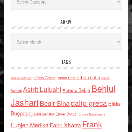
ARKIV
Arkiv
TAGS
arben llalla
alfons Grishaj
Anton Cefa
asllan
albano kolonjari
Behlul
Astrit Lulushi
Aurenc Bebja
Bushati
Jashari
dalip greca
Beqir Sina
Elida
Buçpapaj
Enver Bytyci
Elmi Berisha
Ermira Babamusta
Frank
Eugjen Merlika
Fahri Xharra