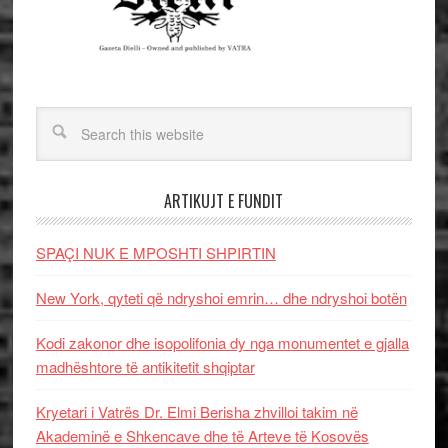
ARTIKUJT E FUNDIT
SPAÇI NUK E MPOSHTI SHPIRTIN
New York, qyteti që ndryshoi emrin… dhe ndryshoi botën
Kodi zakonor dhe isopolifonia dy nga monumentet e gjalla
madhështore të antikitetit shqiptar
Kryetari i Vatrës Dr. Elmi Berisha zhvilloi takim në
Akademinë e Shkencave dhe të Arteve të Kosovës