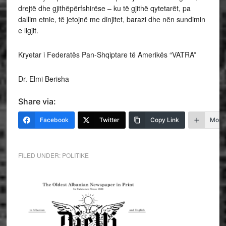
drejtë dhe gjithëpërfshirëse – ku të gjithë qytetarët, pa
dallim etnie, të jetojnë me dinjitet, barazi dhe nën sundimin
e ligjit.
Kryetar i Federatës Pan-Shqiptare të Amerikës “VATRA”
Dr. Elmi Berisha
Share via:
Facebook
Twitter
Copy Link
More
FILED UNDER:
POLITIKE