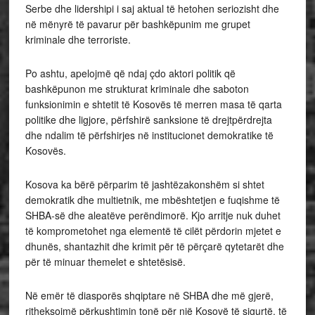
Serbe dhe lidershipi i saj aktual të hetohen seriozisht dhe
në mënyrë të pavarur për bashkëpunim me grupet
kriminale dhe terroriste.
Po ashtu, apelojmë që ndaj çdo aktori politik që
bashkëpunon me strukturat kriminale dhe saboton
funksionimin e shtetit të Kosovës të merren masa të qarta
politike dhe ligjore, përfshirë sanksione të drejtpërdrejta
dhe ndalim të përfshirjes në institucionet demokratike të
Kosovës.
Kosova ka bërë përparim të jashtëzakonshëm si shtet
demokratik dhe multietnik, me mbështetjen e fuqishme të
SHBA-së dhe aleatëve perëndimorë. Kjo arritje nuk duhet
të komprometohet nga elementë të cilët përdorin mjetet e
dhunës, shantazhit dhe krimit për të përçarë qytetarët dhe
për të minuar themelet e shtetësisë.
Në emër të diasporës shqiptare në SHBA dhe më gjerë,
ritheksojmë përkushtimin tonë për një Kosovë të sigurtë, të