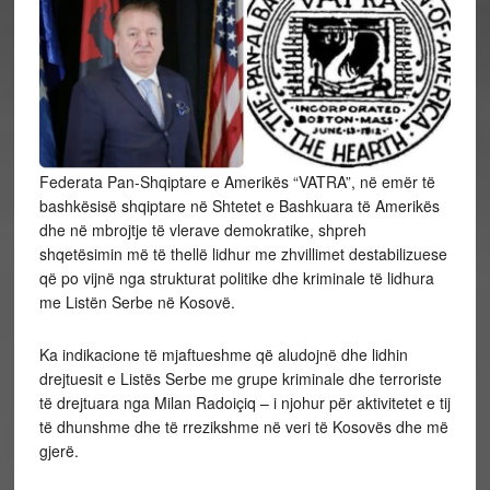
Federata Pan-Shqiptare e Amerikës “VATRA”, në emër të
bashkësisë shqiptare në Shtetet e Bashkuara të Amerikës
dhe në mbrojtje të vlerave demokratike, shpreh
shqetësimin më të thellë lidhur me zhvillimet destabilizuese
që po vijnë nga strukturat politike dhe kriminale të lidhura
me Listën Serbe në Kosovë.
Ka indikacione të mjaftueshme që aludojnë dhe
lidhin
drejtuesit e Listës Serbe me grupe kriminale dhe terroriste
të drejtuara nga Milan Radoiçiq – i njohur për aktivitetet e tij
të dhunshme dhe të rrezikshme në veri të Kosovës dhe më
gjerë.