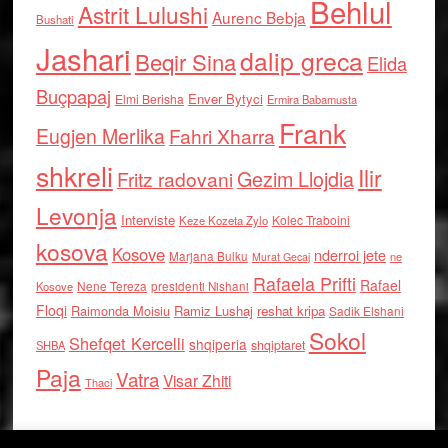
Behlul
Astrit Lulushi
Aurenc Bebja
Bushati
Jashari
dalip greca
Beqir Sina
Elida
Buçpapaj
Enver Bytyci
Elmi Berisha
Ermira Babamusta
Frank
Eugjen Merlika
Fahri Xharra
shkreli
Ilir
Gezim Llojdia
Fritz radovani
Levonja
Interviste
Kolec Traboini
Keze Kozeta Zylo
kosova
Kosove
nderroi jete
Marjana Bulku
ne
Murat Gecaj
Rafaela Prifti
Rafael
Nene Tereza
Kosove
presidenti Nishani
Floqi
Raimonda Moisiu
Ramiz Lushaj
reshat kripa
Sadik Elshani
Sokol
Shefqet Kercelli
shqiperia
shqiptaret
SHBA
Paja
Vatra
Visar Zhiti
Thaci