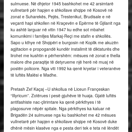
sulmuese. Në dhjetor 1945 bashkohet me 42 arsimtarë
vullnetarë për hapjen e shkollave shqipe në Kosovë në
zonat e Suharekës, Pejës, Trestenikut, Brudisale e në
veçanti hapi shkollen në Kraçevën e Epërme të Gjilanit nga
ku ashtë larguar në vitin 1947 ku edhe sot mbahet
komunikimi i familjes Markaj-Reçi me stafin e shkollës.
Sapo u kthye në Shqipëri e burgosin në Koplik me akuzën
agjitacion e propogandë kundër instalimit të diktaturës dhe
lirohet me kushtin e përhershëm: mësues në zonat e thella
malore dhe paraqitje të detyrueme një herë në muaj në
postën policore. Nga viti 1992 ka qenë kryetar i veteranëve
të luftës Malësi e Madhe.
Pretash Zef Kaçaj –U shkollua në Liceun Françeskan
“Illyricum”. Zotërues i pesë gjuhëve të huaja. Gjatë luftës
antifashiste nac-çlirimtare ka qenë përkthyes i të
plagosurve nëpër spitale. Nga përkthyes ka kaluar në
Brigadën 24 sulmuese nga ku bashkohet me 42 mësues
vullnetarë për hapjen e shkollave shqipe në Kosovë duke
dhënë mësin klasëve nga e pesta deri tek e teta në lëndët