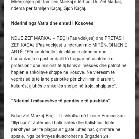
Mirënjohjen për familjen Markaj e tërhoqi Dr. Zef Markaj,
ndërsa për familjen Kaçaj, Gjon Kaçaj.
Nderimi nga Vatra dhe shteti i Kosovës
NDUE ZEF MARKAJ – REÇI (Pas vdekjes) dhe PRETASH
ZEF KAÇAJ (Pas vdekjes) u nderuan me MIRËNJOHJEN E
ARTË: “Për kontributin intelektual e atdhetar dhe
humanizmin e pashembullt të treguar në ushtrimin e
profesionit dhe misionit të tij fisnik si mësues dhe patriot në
hapjen e shkollave shqipe në Kosovë. Në vlerësim të
veprës së tij të lartë patriotike për zhvillimin e arsimit,
kulturës, gjuhës e shkollës shqipe në trojet shqiptare”.
“Nderimi i mësuesëve të pendës e të pushkës”
Ndue Zef Markaj-Reçi – U shkollua në Liceun Françeskan
“Illyricum”. Zotërues i Latinishtes dhe Italishtes. Ishte
përkthyes për të plagosurit gjatë luftës nac-çlirimtare në
spitale. Nga perkthyes ikuadrohet në Brigadën 24