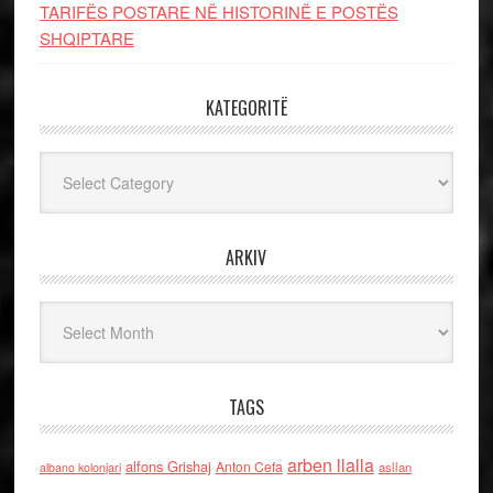
TARIFËS POSTARE NË HISTORINË E POSTËS
SHQIPTARE
KATEGORITË
Kategoritë
ARKIV
Arkiv
TAGS
arben llalla
alfons Grishaj
Anton Cefa
asllan
albano kolonjari