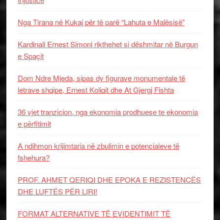
Nga Tirana në Kukaj për të parë “Lahuta e Malësisë”
Kardinali Ernest Simoni rikthehet si dëshmitar në Burgun
e Spaçit
Dom Ndre Mjeda, sipas dy figurave monumentale të
letrave shqipe, Ernest Koliqit dhe At Gjergj Fishta
36 vjet tranzicion, nga ekonomia prodhuese te ekonomia
e përfitimit
A ndihmon krijimtaria në zbulimin e potencialeve të
fshehura?
PROF. AHMET QERIQI DHE EPOKA E REZISTENCЁS
DHE LUFTЁS PЁR LIRI!
FORMAT ALTERNATIVE TË EVIDENTIMIT TË