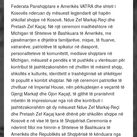
Federata Panshqiptare e Amerikës VATRA dhe shteti i
Kosovës nderuan dy mësuesit legjendarë që hapën
shkollat shqipe në Kosovë, Ndue Zef Markaj-Reçi dhe
Pretash Zef Kaçaj. Në një ceremoni madhështore në
Michigan të Shteteve të Bashkuara të Amerikës, me
pjesëmarrjen e dhjetëra familjarëve, miqve, të ftuarve,
vatranëve, patriotëve të spikatur në diasporë,
personaliteteve të komunitetit, mediave shqiptare në
Michigan, mësuesit e pendës e të pushkës u vlerësuan për
kontribut të jashtëzakonshëm në zhvillim të mësimit shqip,
shkollës e kulturës, identitetit e trashëgimisë së shkëlqyer
të popullit e kombit shqiptar. Në një ceremoni patriotike të
zhvilluar në Imperial House, nën përkujdesjen e veçantë të
Gjergj Markajt dhe Gjon Kaçajt, të gjithë të pranishmit
mbetën të impresionuar nga roli dhe kontributi i
jashtëzakonshëm që dy mësuesit Ndue Zef Markaj-Reçi
dhe Pretash Zef Kaçaj kanë dhënë për shkollën shqipe në
Kosovë e në vise të tjera të Shqipërisë.Ceremonia e
nderimit filloi me himnin e Shteteve të Bashkuara të
Amerikës dhe Republikës së Shqipërisë të kënduara nga