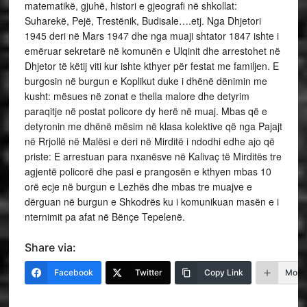
matematikë, gjuhë, histori e gjeografi në shkollat:
Suharekë, Pejë, Trestënik, Budisale….etj. Nga Dhjetori
1945 deri në Mars 1947 dhe nga muaji shtator 1847 ishte i
emëruar sekretarë në komunën e Ulqinit dhe arrestohet në
Dhjetor të këtij viti kur ishte kthyer për festat me familjen. E
burgosin në burgun e Koplikut duke i dhënë dënimin me
kusht: mësues në zonat e thella malore dhe detyrim
paraqitje në postat policore dy herë në muaj. Mbas që e
detyronin me dhënë mësim në klasa kolektive që nga Pajajt
në Rrjollë në Malësi e deri në Mirditë i ndodhi edhe ajo që
priste: E arrestuan para nxanësve në Kalivaç të Mirditës tre
agjentë policorë dhe pasi e prangosën e kthyen mbas 10
orë ecje në burgun e Lezhës dhe mbas tre muajve e
dërguan në burgun e Shkodrës ku i komunikuan masën e i
nternimit pa afat në Bënçe Tepelenë.
Share via:
Facebook
Twitter
Copy Link
More