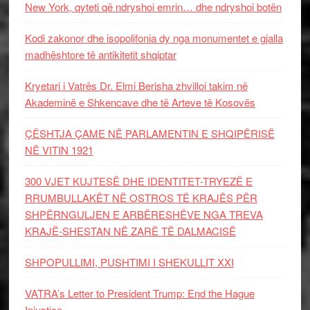
New York, qyteti që ndryshoi emrin… dhe ndryshoi botën
Kodi zakonor dhe isopolifonia dy nga monumentet e gjalla
madhështore të antikitetit shqiptar
Kryetari i Vatrës Dr. Elmi Berisha zhvilloi takim në
Akademinë e Shkencave dhe të Arteve të Kosovës
ÇËSHTJA ÇAME NË PARLAMENTIN E SHQIPËRISË
NË VITIN 1921
300 VJET KUJTESË DHE IDENTITET-TRYEZË E
RRUMBULLAKËT NË OSTROS TË KRAJËS PËR
SHPËRNGULJEN E ARBËRESHËVE NGA TREVA
KRAJË-SHESTAN NË ZARË TË DALMACISË
SHPOPULLIMI, PUSHTIMI I SHEKULLIT XXI
VATRA’s Letter to President Trump: End the Hague
Injustice