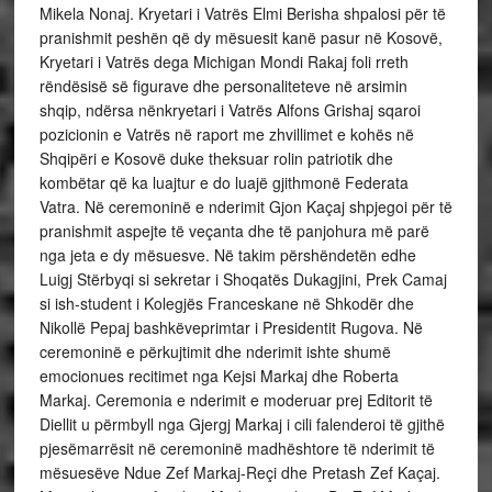
Mikela Nonaj. Kryetari i Vatrës Elmi Berisha shpalosi për të
pranishmit peshën që dy mësuesit kanë pasur në Kosovë,
Kryetari i Vatrës dega Michigan Mondi Rakaj foli rreth
rëndësisë së figurave dhe personaliteteve në arsimin
shqip, ndërsa nënkryetari i Vatrës Alfons Grishaj sqaroi
pozicionin e Vatrës në raport me zhvillimet e kohës në
Shqipëri e Kosovë duke theksuar rolin patriotik dhe
kombëtar që ka luajtur e do luajë gjithmonë Federata
Vatra. Në ceremoninë e nderimit Gjon Kaçaj shpjegoi për të
pranishmit aspejte të veçanta dhe të panjohura më parë
nga jeta e dy mësuesve. Në takim përshëndetën edhe
Luigj Stërbyqi si sekretar i Shoqatës Dukagjini, Prek Camaj
si ish-student i Kolegjës Franceskane në Shkodër dhe
Nikollë Pepaj bashkëveprimtar i Presidentit Rugova. Në
ceremoninë e përkujtimit dhe nderimit ishte shumë
emocionues recitimet nga Kejsi Markaj dhe Roberta
Markaj. Ceremonia e nderimit e moderuar prej Editorit të
Diellit u përmbyll nga Gjergj Markaj i cili falenderoi të gjithë
pjesëmarrësit në ceremoninë madhështore të nderimit të
mësuesëve Ndue Zef Markaj-Reçi dhe Pretash Zef Kaçaj.