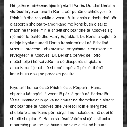
Në fjalën e mirëseardhjes kryetari i Vatrës Dr. Elmi Berisha
vlerësoi kryekomunarin Rama për punën e shkëlqyer në
Prishtinë dhe respektin e veçantë, kujdesin e dashurinë për
diasporën shqiptaro-amerikane me kontributin e saj të
madh në themelimin e shtetit shqiptar dhe të Kosovës siç
një ndër ta është dhe Harry Bajraktari. Dr. Berisha kujtoi në
detaje kryekomunarit Rama transformimet në Prishtinë,
vizionin, proceset urbanizuese, ndryshimet rrënjësore në
kryeqytetin e Kosovës. Dr. Berisha përveç se i ofroi
mbështetje i kërkoi z.Rama që diasporës shqiptaro-
amerikane ti jepet më shumë hapësirë për të dhënë
kontributin e saj në proceset politike.
Kryetari i komunës së Prishtinës z. Përparim Rama
shprehu kënaqësi të veçantë për të qenë në Federatën
Vatra, institucionin që ka ndihmuar në themelimin e shtetit
shqiptar dhe të Kosovës dhe vlerësoi rolin e mërgatës
shqiptaro-amerikane për ndryshime thelbësore në dobi të
shtetit shqiptar. Z. Rama vlerësoi Vatrën si një institucion
mbarëshqiptar me një histori më vete e cila ndihmuar