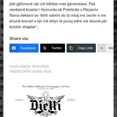
jetë gjithmonë një urë lidhëse mes gjeneratave. Pas
vlerësimit kryetari i Komunës së Prishtinës z.Përparim
Rama deklaroi se “këtë nderim do ta mbaj me zemër e me
shumë krenari e kjo më shtyn të punoj edhe më shumë për
kombin shqiptar”.
Share via:
Facebook
Twitter
Copy Link
More
FILED UNDER:
FEATURED
TAGGED WITH:
SOKOL PAJA