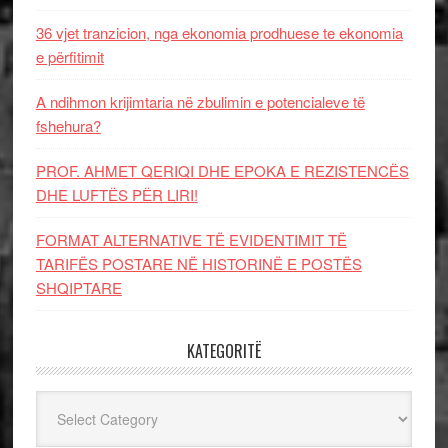
36 vjet tranzicion, nga ekonomia prodhuese te ekonomia
e përfitimit
A ndihmon krijimtaria në zbulimin e potencialeve të
fshehura?
PROF. AHMET QERIQI DHE EPOKA E REZISTENCЁS
DHE LUFTЁS PЁR LIRI!
FORMAT ALTERNATIVE TË EVIDENTIMIT TË
TARIFËS POSTARE NË HISTORINË E POSTËS
SHQIPTARE
KATEGORITË
Kategoritë