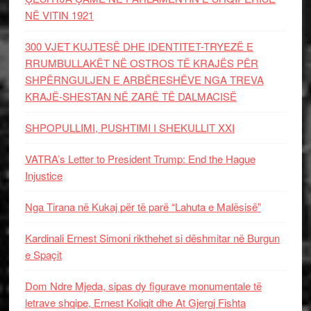
NË VITIN 1921
300 VJET KUJTESË DHE IDENTITET-TRYEZË E
RRUMBULLAKËT NË OSTROS TË KRAJËS PËR
SHPËRNGULJEN E ARBËRESHËVE NGA TREVA
KRAJË-SHESTAN NË ZARË TË DALMACISË
SHPOPULLIMI, PUSHTIMI I SHEKULLIT XXI
VATRA’s Letter to President Trump: End the Hague
Injustice
Nga Tirana në Kukaj për të parë “Lahuta e Malësisë”
Kardinali Ernest Simoni rikthehet si dëshmitar në Burgun
e Spaçit
Dom Ndre Mjeda, sipas dy figurave monumentale të
letrave shqipe, Ernest Koliqit dhe At Gjergj Fishta