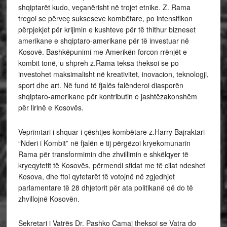
shqiptarët kudo, veçanërisht në trojet etnike. Z. Rama
tregoi se përveç sukseseve kombëtare, po intensifikon
përpjekjet për krijimin e kushteve për të thithur bizneset
amerikane e shqiptaro-amerikane për të investuar në
Kosovë. Bashkëpunimi me Amerikën forcon rrënjët e
kombit tonë, u shpreh z.Rama teksa theksoi se po
investohet maksimalisht në kreativitet, inovacion, teknologji,
sport dhe art. Në fund të fjalës falënderoi diasporën
shqiptaro-amerikane për kontributin e jashtëzakonshëm
për lirinë e Kosovës.
Veprimtari i shquar i çështjes kombëtare z.Harry Bajraktari
“Nderi i Kombit” në fjalën e tij përgëzoi kryekomunarin
Rama për transformimin dhe zhvillimin e shkëlqyer të
kryeqytetit të Kosovës, përmendi sfidat me të cilat ndeshet
Kosova, dhe ftoi qytetarët të votojnë në zgjedhjet
parlamentare të 28 dhjetorit për ata politikanë që do të
zhvillojnë Kosovën.
Sekretari i Vatrës Dr. Pashko Camaj theksoi se Vatra do