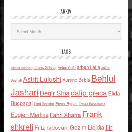
ARKIV
Arkiv
TAGS
arben llalla
alfons Grishaj
Anton Cefa
asllan
albano kolonjari
Behlul
Astrit Lulushi
Aurenc Bebja
Bushati
Jashari
dalip greca
Beqir Sina
Elida
Buçpapaj
Enver Bytyci
Elmi Berisha
Ermira Babamusta
Frank
Eugjen Merlika
Fahri Xharra
shkreli
Ilir
Gezim Llojdia
Fritz radovani