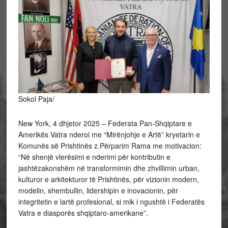
Sokol Paja/
New York, 4 dhjetor 2025 – Federata Pan-Shqiptare e
Amerikës Vatra nderoi me “Mirënjohje e Artë” kryetarin e
Komunës së Prishtinës z.Përparim Rama me motivacion:
“Në shenjë vlerësimi e nderimi për kontributin e
jashtëzakonshëm në transformimin dhe zhvillimin urban,
kulturor e arkitekturor të Prishtinës, për vizionin modern,
modelin, shembullin, lidershipin e inovacionin, për
integritetin e lartë profesional, si mik i ngushtë i Federatës
Vatra e diasporës shqiptaro-amerikane”.