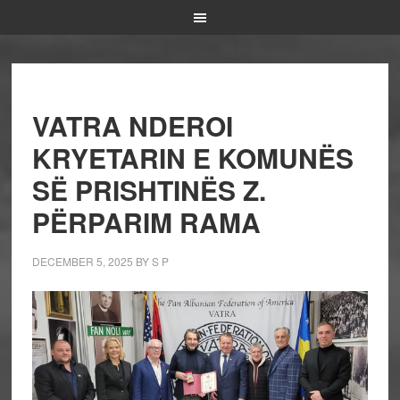
VATRA NDEROI
KRYETARIN E KOMUNËS
SË PRISHTINËS Z.
PËRPARIM RAMA
DECEMBER 5, 2025
BY
S P