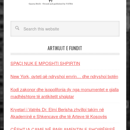
ARTIKUJT E FUNDIT
SPAÇI NUK E MPOSHTI SHPIRTIN
New York, qyteti që ndryshoi emrin… dhe ndryshoi botën
Kodi zakonor dhe isopolifonia dy nga monumentet e gjalla
madhështore të antikitetit shqiptar
Kryetari i Vatrës Dr. Elmi Berisha zhvilloi takim në
Akademinë e Shkencave dhe të Arteve të Kosovës
ÇËSHTJA ÇAME NË PARLAMENTIN E SHQIPËRISË