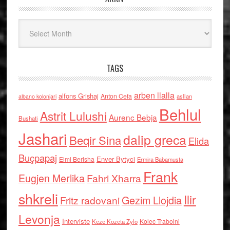
Arkiv
TAGS
arben llalla
alfons Grishaj
Anton Cefa
asllan
albano kolonjari
Behlul
Astrit Lulushi
Aurenc Bebja
Bushati
Jashari
dalip greca
Beqir Sina
Elida
Buçpapaj
Enver Bytyci
Elmi Berisha
Ermira Babamusta
Frank
Eugjen Merlika
Fahri Xharra
shkreli
Ilir
Gezim Llojdia
Fritz radovani
Levonja
Interviste
Kolec Traboini
Keze Kozeta Zylo