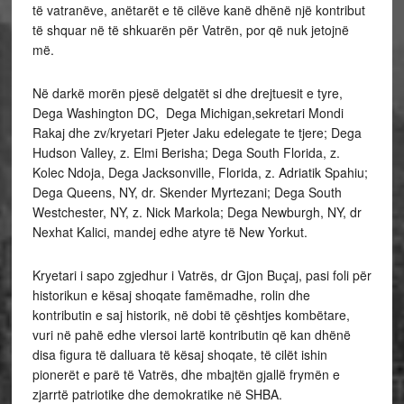
të vatranëve, anëtarët e të cilëve kanë dhënë një kontribut
të shquar në të shkuarën për Vatrën, por që nuk jetojnë
më.
Në darkë morën pjesë delgatët si dhe drejtuesit e tyre,
Dega Washington DC, Dega Michigan,sekretari Mondi
Rakaj dhe zv/kryetari Pjeter Jaku edelegate te tjere; Dega
Hudson Valley, z. Elmi Berisha; Dega South Florida, z.
Kolec Ndoja, Dega Jacksonville, Florida, z. Adriatik Spahiu;
Dega Queens, NY, dr. Skender Myrtezani; Dega South
Westchester, NY, z. Nick Markola; Dega Newburgh, NY, dr
Nexhat Kalici, mandej edhe atyre të New Yorkut.
Kryetari i sapo zgjedhur i Vatrës, dr Gjon Buçaj, pasi foli për
historikun e kësaj shoqate famëmadhe, rolin dhe
kontributin e saj historik, në dobi të çështjes kombëtare,
vuri në pahë edhe vlersoi lartë kontributin që kan dhënë
disa figura të dalluara të kësaj shoqate, të cilët ishin
pionerët e parë të Vatrës, dhe mbajtën gjallë frymën e
zjarrtë patriotike dhe demokratike në SHBA.