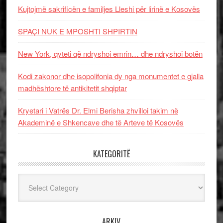
Kujtojmë sakrificën e familjes Lleshi për lirinë e Kosovës
SPAÇI NUK E MPOSHTI SHPIRTIN
New York, qyteti që ndryshoi emrin… dhe ndryshoi botën
Kodi zakonor dhe isopolifonia dy nga monumentet e gjalla
madhështore të antikitetit shqiptar
Kryetari i Vatrës Dr. Elmi Berisha zhvilloi takim në
Akademinë e Shkencave dhe të Arteve të Kosovës
KATEGORITË
Kategoritë
ARKIV