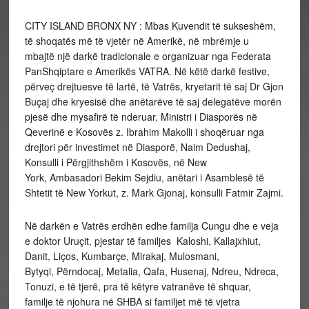
CITY ISLAND BRONX NY : Mbas Kuvendit të sukseshëm,
të shoqatës më të vjetër në Amerikë, në mbrëmje u
mbajtë një darkë tradicionale e organizuar nga Federata
PanShqiptare e Amerikës VATRA. Në këtë darkë festive,
përveç drejtuesve të lartë, të Vatrës, kryetarit të saj Dr Gjon
Buçaj dhe kryesisë dhe anëtarëve të saj delegatëve morën
pjesë dhe mysafirë të nderuar, Ministri i Diasporës në
Qeverinë e Kosovës z. Ibrahim Makolli i shoqëruar nga
drejtori për investimet në Diasporë, Naim Dedushaj,
Konsulli i Përgjithshëm i Kosovës, në New
York, Ambasadori Bekim Sejdiu, anëtari i Asamblesë të
Shtetit të New Yorkut, z. Mark Gjonaj, konsulli Fatmir Zajmi.
Në darkën e Vatrës erdhën edhe familja Cungu dhe e veja
e doktor Uruçit, pjestar të familjes Kaloshi, Kallajxhiut,
Danit, Liços, Kumbarçe, Mirakaj, Mulosmani,
Bytyqi, Përndocaj, Metalia, Qafa, Husenaj, Ndreu, Ndreca,
Tonuzi, e të tjerë, pra të këtyre vatranëve të shquar,
familje të njohura në SHBA si familjet më të vjetra