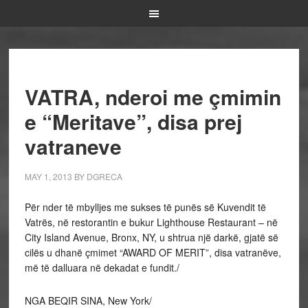
VATRA, nderoi me çmimin
e “Meritave”, disa prej
vatraneve
MAY 1, 2013
BY
DGRECA
Për nder të mbylljes me sukses të punës së Kuvendit të
Vatrës, në restorantin e bukur Lighthouse Restaurant – në
City Island Avenue, Bronx, NY, u shtrua një darkë, gjatë së
cilës u dhanë çmimet “AWARD OF MERIT”, disa vatranëve,
më të dalluara në dekadat e fundit./
NGA BEQIR SINA, New York/