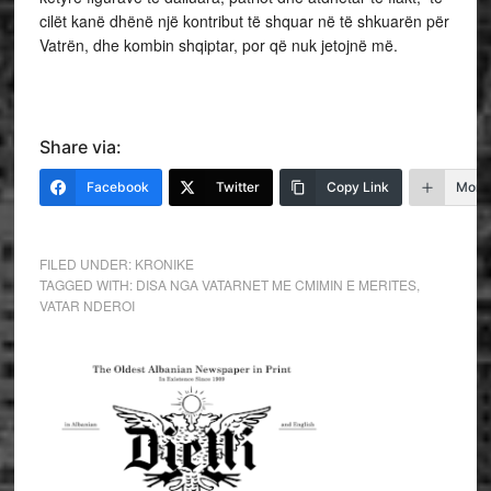
cilët kanë dhënë një kontribut të shquar në të shkuarën për
Vatrën, dhe kombin shqiptar, por që nuk jetojnë më.
Share via:
Facebook
Twitter
Copy Link
More
FILED UNDER:
KRONIKE
TAGGED WITH:
DISA NGA VATARNET ME CMIMIN E MERITES
,
VATAR NDEROI