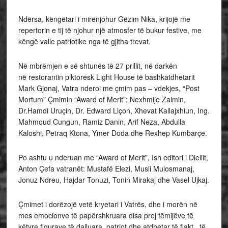
Ndërsa, këngëtari i mirënjohur Gëzim Nika, krijojë me
repertorin e tij të njohur një atmosfer të bukur festive, me
këngë valle patriotike nga të gjitha trevat.
Në mbrëmjen e së shtunës të 27 prillit, në darkën
në restorantin piktoresk Light House të bashkatdhetarit
Mark Gjonaj, Vatra nderoi me çmim pas – vdekjes, “Post
Mortum” Çmimin “Award of Merit”; Nexhmije Zaimin,
Dr.Hamdi Uruçin, Dr. Edward Liçon, Xhevat Kallajxhiun, Ing.
Mahmoud Cungun, Ramiz Danin, Arif Neza, Abdulla
Kaloshi, Petraq Ktona, Ymer Doda dhe Rexhep Kumbarçe.
Po ashtu u nderuan me “Award of Merit”, Ish editori i Diellit,
Anton Çefa vatranët: Mustafë Elezi, Musli Mulosmanaj,
Jonuz Ndreu, Hajdar Tonuzi, Tonin Mirakaj dhe Vasel Ujkaj.
Çmimet i dorëzojë vetë kryetari i Vatrës, dhe i morën në
mes emocionve të papërshkruara disa prej fëmijëve të
këtyre figurave të dalluara, patriot dhe atdhetar të flakt, të