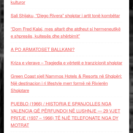
kulturor
Sali Shijaku, “Diego Rivera” shqiptar i artit tonë kombëtar
“Dom Fred Kalaj, mes altarit dhe atdheut si hermeneutikë
e shpresës, kujtesës dhe shërbimit”
A PO ARMATOSET BALLKANI?
Kriza e vlerave – Tragjedia e vërtetë e tranzicionit shqiptar
Green Coast sjell Nammos Hotels & Resorts në Shqipëri:
Një destinacion i ri lifestyle merr formë në Rivierën
Shqiptare
PUEBLO (1966) / HISTORIA E SPANJOLLES NGA
VALENCIA QË PËRFUNDOI NË LUSHNJE — 29 VJET
PRITJE (1937 – 1966) TË NJË TELEFONATE NGA DY
MOTRAT