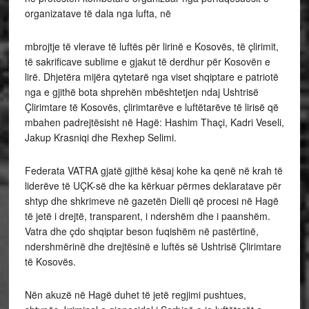
organizatave të dala nga lufta, në
mbrojtje të vlerave të luftës për lirinë e Kosovës, të çlirimit,
të sakrificave sublime e gjakut të derdhur për
Kosovën e
lirë. Dhjetëra mijëra qytetarë nga viset shqiptare e patriotë
nga e gjithë bota shprehën mbështetjen ndaj Ushtrisë
Çlirimtare të Kosovës, çlirimtarëve e luftëtarëve të lirisë që
mbahen padrejtësisht në Hagë: Hashim Thaçi, Kadri Veseli,
Jakup Krasniqi dhe Rexhep Selimi.
Federata VATRA gjatë gjithë kësaj kohe ka qenë në krah të
liderëve të UÇK-së dhe ka kërkuar përmes deklaratave për
shtyp dhe shkrimeve në gazetën Dielli që procesi në Hagë
të jetë i drejtë, transparent, i ndershëm dhe i paanshëm.
Vatra dhe çdo shqiptar beson fuqishëm në pastërtinë,
ndershmërinë dhe drejtësinë e luftës së Ushtrisë Çlirimtare
të Kosovës.
Nën akuzë në Hagë duhet të jetë regjimi pushtues,