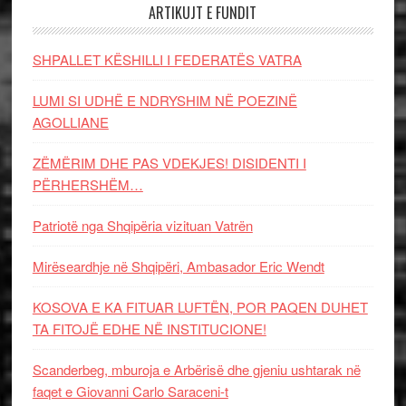
ARTIKUJT E FUNDIT
SHPALLET KËSHILLI I FEDERATËS VATRA
LUMI SI UDHË E NDRYSHIM NË POEZINË
AGOLLIANE
ZËMËRIM DHE PAS VDEKJES! DISIDENTI I
PËRHERSHËM…
Patriotë nga Shqipëria vizituan Vatrën
Mirëseardhje në Shqipëri, Ambasador Eric Wendt
KOSOVA E KA FITUAR LUFTËN, POR PAQEN DUHET
TA FITOJË EDHE NË INSTITUCIONE!
Scanderbeg, mburoja e Arbërisë dhe gjeniu ushtarak në
faqet e Giovanni Carlo Saraceni-t