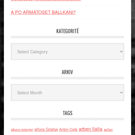
A PO ARMATOSET BALLKANI?
KATEGORITË
Kategoritë
ARKIV
Arkiv
TAGS
arben llalla
alfons Grishaj
Anton Cefa
asllan
albano kolonjari