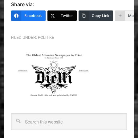
Share via:
Facebook
Twitter
Copy Link
More
FILED UNDER:
POLITIKE