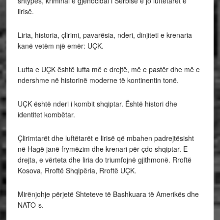
shtypës, kriminal e gjenocidal i Serbisë e jo luftëtarët e
lirisë.
Liria, historia, çlirimi, pavarësia, nderi, dinjiteti e krenaria
kanë vetëm një emër: UÇK.
Lufta e UÇK është lufta më e drejtë, më e pastër dhe më e
ndershme në historinë moderne të kontinentin tonë.
UÇK është nderi i kombit shqiptar. Është histori dhe
identitet kombëtar.
Çlirimtarët dhe luftëtarët e lirisë që mbahen padrejtësisht
në Hagë janë frymëzim dhe krenari për çdo shqiptar. E
drejta, e vërteta dhe liria do triumfojnë gjithmonë. Rroftë
Kosova, Rroftë Shqipëria, Rroftë UÇK.
Mirënjohje përjetë Shteteve të Bashkuara të Amerikës dhe
NATO-s.