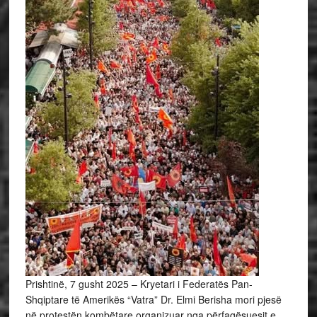
Prishtinë, 7 gusht 2025 – Kryetari i Federatës Pan-
Shqiptare të Amerikës “Vatra” Dr. Elmi Berisha mori pjesë
në protestën kombëtare organizuar nga përfaqësuesit e