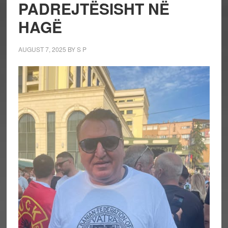
PADREJTËSISHT NË
HAGË
AUGUST 7, 2025
BY
S P