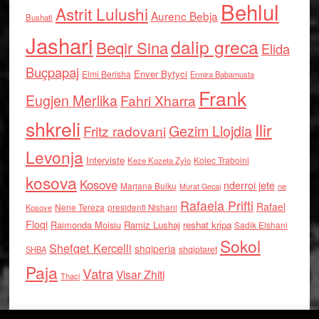
Behlul
Astrit Lulushi
Aurenc Bebja
Bushati
Jashari
dalip greca
Beqir Sina
Elida
Buçpapaj
Enver Bytyci
Elmi Berisha
Ermira Babamusta
Frank
Eugjen Merlika
Fahri Xharra
shkreli
Ilir
Gezim Llojdia
Fritz radovani
Levonja
Interviste
Kolec Traboini
Keze Kozeta Zylo
kosova
Kosove
nderroi jete
Marjana Bulku
ne
Murat Gecaj
Rafaela Prifti
Rafael
Nene Tereza
Kosove
presidenti Nishani
Floqi
Raimonda Moisiu
Ramiz Lushaj
reshat kripa
Sadik Elshani
Sokol
Shefqet Kercelli
shqiperia
shqiptaret
SHBA
Paja
Vatra
Visar Zhiti
Thaci