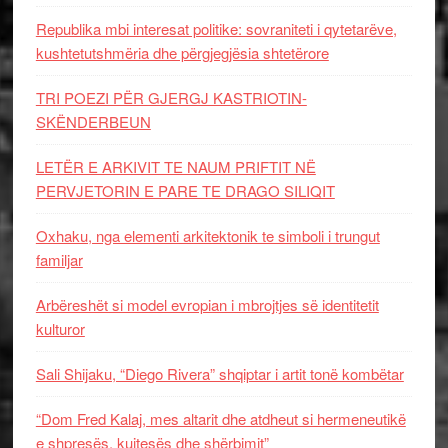
Republika mbi interesat politike: sovraniteti i qytetarëve,
kushtetutshmëria dhe përgjegjësia shtetërore
TRI POEZI PËR GJERGJ KASTRIOTIN-
SKËNDERBEUN
LETËR E ARKIVIT TE NAUM PRIFTIT NË
PERVJETORIN E PARE TE DRAGO SILIQIT
Oxhaku, nga elementi arkitektonik te simboli i trungut
familjar
Arbëreshët si model evropian i mbrojtjes së identitetit
kulturor
Sali Shijaku, “Diego Rivera” shqiptar i artit tonë kombëtar
“Dom Fred Kalaj, mes altarit dhe atdheut si hermeneutikë
e shpresës, kujtesës dhe shërbimit”