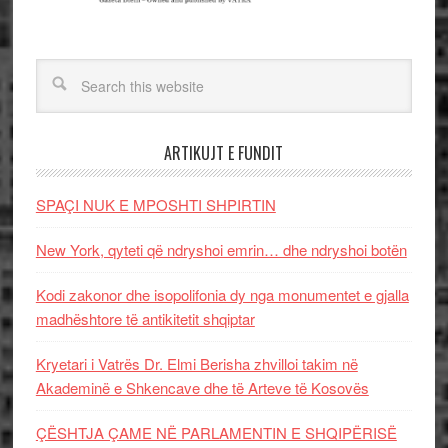
ARTIKUJT E FUNDIT
SPAÇI NUK E MPOSHTI SHPIRTIN
New York, qyteti që ndryshoi emrin… dhe ndryshoi botën
Kodi zakonor dhe isopolifonia dy nga monumentet e gjalla
madhështore të antikitetit shqiptar
Kryetari i Vatrës Dr. Elmi Berisha zhvilloi takim në
Akademinë e Shkencave dhe të Arteve të Kosovës
ÇËSHTJA ÇAME NË PARLAMENTIN E SHQIPËRISË