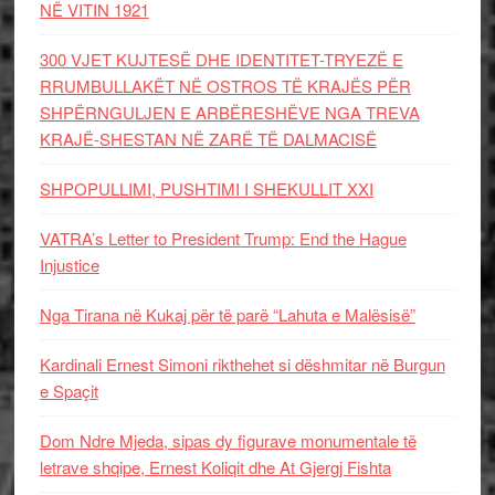
NË VITIN 1921
300 VJET KUJTESË DHE IDENTITET-TRYEZË E
RRUMBULLAKËT NË OSTROS TË KRAJËS PËR
SHPËRNGULJEN E ARBËRESHËVE NGA TREVA
KRAJË-SHESTAN NË ZARË TË DALMACISË
SHPOPULLIMI, PUSHTIMI I SHEKULLIT XXI
VATRA’s Letter to President Trump: End the Hague
Injustice
Nga Tirana në Kukaj për të parë “Lahuta e Malësisë”
Kardinali Ernest Simoni rikthehet si dëshmitar në Burgun
e Spaçit
Dom Ndre Mjeda, sipas dy figurave monumentale të
letrave shqipe, Ernest Koliqit dhe At Gjergj Fishta