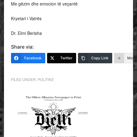
Me gëzim dhe emocion të veçantë
Kryetari i Vatrës
Dr. Elmi Berisha
Share via:
Facebook
Twitter
Copy Link
More
FILED UNDER:
POLITIKE