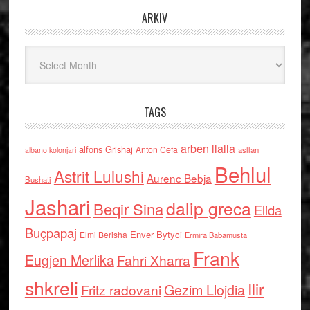
ARKIV
Arkiv
TAGS
arben llalla
alfons Grishaj
Anton Cefa
asllan
albano kolonjari
Behlul
Astrit Lulushi
Aurenc Bebja
Bushati
Jashari
dalip greca
Beqir Sina
Elida
Buçpapaj
Enver Bytyci
Elmi Berisha
Ermira Babamusta
Frank
Eugjen Merlika
Fahri Xharra
shkreli
Ilir
Gezim Llojdia
Fritz radovani