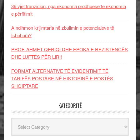
36 vjet tranzicion, nga ekonomia prodhuese te ekonomia
e përfitimit
A ndihmon krijimtaria në zbulimin e potencialeve të
fshehura?
PROF. AHMET QERIQI DHE EPOKA E REZISTENCЁS
DHE LUFTЁS PЁR LIRI!
FORMAT ALTERNATIVE TË EVIDENTIMIT TË
TARIFËS POSTARE NË HISTORINË E POSTËS
SHQIPTARE
KATEGORITË
Kategoritë