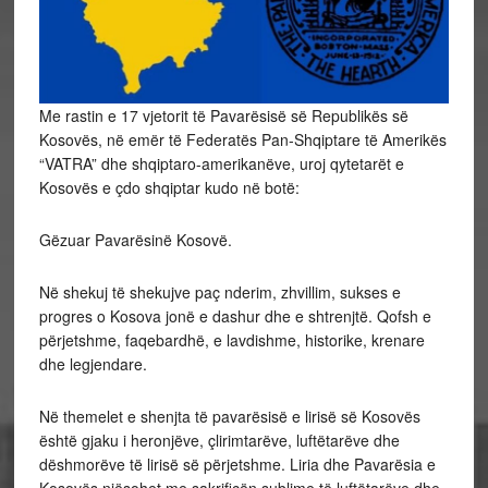
Me rastin e 17 vjetorit të Pavarësisë së Republikës së
Kosovës, në emër të Federatës Pan-Shqiptare të Amerikës
“VATRA” dhe shqiptaro-amerikanëve, uroj qytetarët e
Kosovës e çdo shqiptar kudo në botë:
Gëzuar Pavarësinë Kosovë.
Në
shekuj të shekujve paç nderim, zhvillim, sukses e
progres o Kosova jonë e dashur dhe e shtrenjtë. Qofsh e
përjetshme, faqebardhë, e lavdishme, historike, krenare
dhe legjendare.
Në themelet e shenjta të pavarësisë e lirisë së Kosovës
është gjaku i heronjëve, çlirimtarëve, luftëtarëve dhe
dëshmorëve të lirisë së përjetshme. Liria dhe Pavarësia e