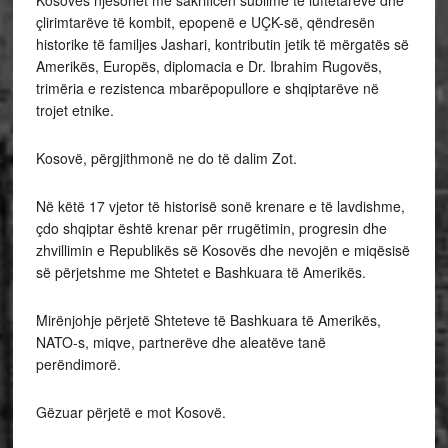
Kosovës njësohet me sakrificën sublime të luftëtarëve dhe
çlirimtarëve të kombit, epopenë e UÇK-së, qëndresën
historike të familjes Jashari, kontributin jetik të mërgatës së
Amerikës, Europës, diplomacia e Dr. Ibrahim Rugovës,
trimëria e rezistenca mbarëpopullore e shqiptarëve në
trojet etnike.
Kosovë, përgjithmonë ne do të dalim Zot.
Në këtë 17 vjetor të historisë sonë krenare e të lavdishme,
çdo shqiptar është krenar për rrugëtimin, progresin dhe
zhvillimin e Republikës së Kosovës dhe nevojën e miqësisë
së përjetshme me Shtetet e Bashkuara të Amerikës.
Mirënjohje përjetë Shteteve të Bashkuara të Amerikës,
NATO-s, miqve, partnerëve dhe aleatëve tanë
perëndimorë.
Gëzuar përjetë e mot Kosovë.