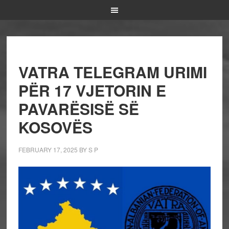
VATRA TELEGRAM URIMI
PËR 17 VJETORIN E
PAVARËSISË SË
KOSOVËS
FEBRUARY 17, 2025
BY
S P