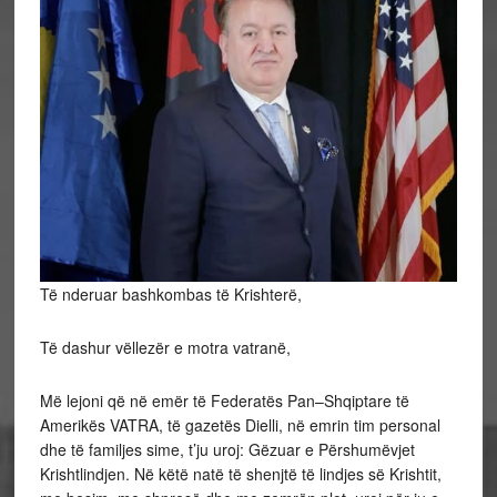
Të nderuar bashkombas të Krishterë,
Të dashur vëllezër e motra vatranë,
Më lejoni që në emër të Federatës Pan–Shqiptare të
Amerikës VATRA, të gazetës Dielli, në emrin tim personal
dhe të familjes sime, t’ju uroj: Gëzuar e Përshumëvjet
Krishtlindjen. Në këtë natë të shenjtë të lindjes së Krishtit,