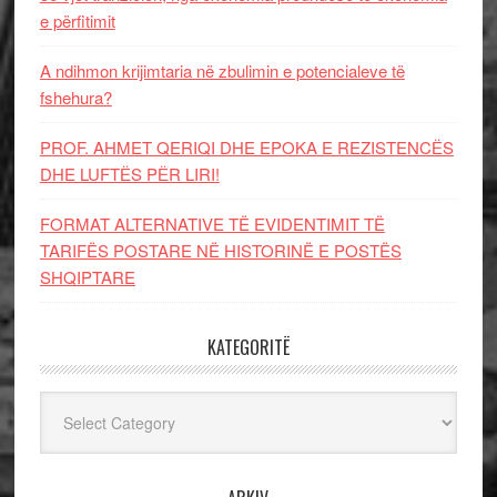
e përfitimit
A ndihmon krijimtaria në zbulimin e potencialeve të
fshehura?
PROF. AHMET QERIQI DHE EPOKA E REZISTENCЁS
DHE LUFTЁS PЁR LIRI!
FORMAT ALTERNATIVE TË EVIDENTIMIT TË
TARIFËS POSTARE NË HISTORINË E POSTËS
SHQIPTARE
KATEGORITË
Kategoritë