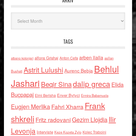
ARKIV
Arkiv
TAGS
arben llalla
alfons Grishaj
Anton Cefa
asllan
albano kolonjari
Behlul
Astrit Lulushi
Aurenc Bebja
Bushati
Jashari
dalip greca
Beqir Sina
Elida
Buçpapaj
Enver Bytyci
Elmi Berisha
Ermira Babamusta
Frank
Eugjen Merlika
Fahri Xharra
shkreli
Ilir
Gezim Llojdia
Fritz radovani
Levonja
Interviste
Kolec Traboini
Keze Kozeta Zylo