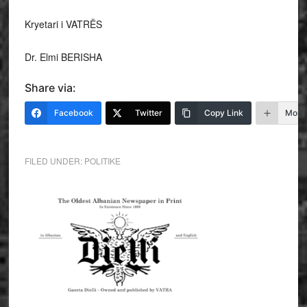
Kryetari i VATRËS
Dr. Elmi BERISHA
Share via:
Facebook
Twitter
Copy Link
More
FILED UNDER:
POLITIKE