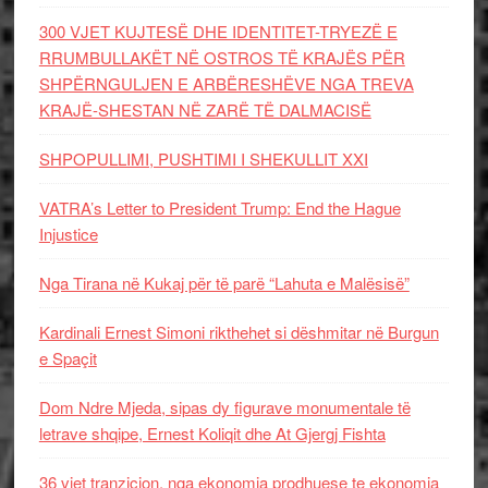
300 VJET KUJTESË DHE IDENTITET-TRYEZË E
RRUMBULLAKËT NË OSTROS TË KRAJËS PËR
SHPËRNGULJEN E ARBËRESHËVE NGA TREVA
KRAJË-SHESTAN NË ZARË TË DALMACISË
SHPOPULLIMI, PUSHTIMI I SHEKULLIT XXI
VATRA’s Letter to President Trump: End the Hague
Injustice
Nga Tirana në Kukaj për të parë “Lahuta e Malësisë”
Kardinali Ernest Simoni rikthehet si dëshmitar në Burgun
e Spaçit
Dom Ndre Mjeda, sipas dy figurave monumentale të
letrave shqipe, Ernest Koliqit dhe At Gjergj Fishta
36 vjet tranzicion, nga ekonomia prodhuese te ekonomia