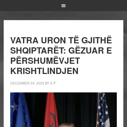
VATRA URON TË GJITHË
SHQIPTARËT: GËZUAR E
PËRSHUMËVJET
KRISHTLINDJEN
DECEMBER 24, 2025
BY
S P