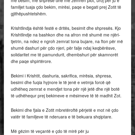
me besim, me shpresë dhe me zemrën plot, uroj për ju e
familjet tuaja çdo bekim, mirësi, paqe e begati prej Zotit të
gjithëpushtetshëm.
Krishtlindja është festë e dritës, besimit dhe shpresës. Kjo
Krishtlindje na bashkon dhe na afron më shumë me njëri-
tjetrin, na ndez e ngroh zemrat tona bujare, na fton për më
shumë dashuri për çdo njeri, për falje ndaj keqbërësve,
solidaritet me të pamundurit, dhembshuri për skamnorët
dhe paqe shpirtërore.
Bekimi i Krishtit, dashuria, sakrifica, mirësia, shpresa,
besimi dhe fuqia hyjnore le të jenë e vetmja forcë që
udhëheq zemrat e mendjet tona për një jetë dhe një botë
të udhëhequr prej bekimeve e mësimeve të të madhit Zot.
Bekimi dhe fjala e Zotit mbretëroftë përjetë e mot në çdo
vatër të familjeve të nderuara e të bekuara shqiptare.
Më gëzim të veçantë e çdo të mirë për ju