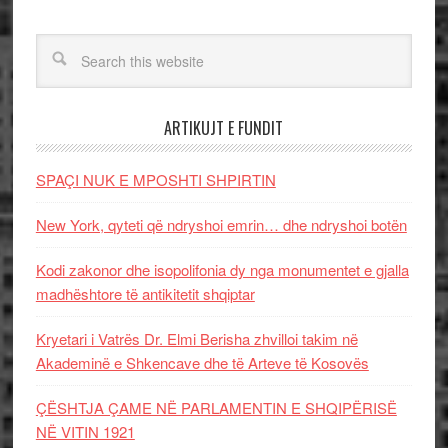
ARTIKUJT E FUNDIT
SPAÇI NUK E MPOSHTI SHPIRTIN
New York, qyteti që ndryshoi emrin… dhe ndryshoi botën
Kodi zakonor dhe isopolifonia dy nga monumentet e gjalla
madhështore të antikitetit shqiptar
Kryetari i Vatrës Dr. Elmi Berisha zhvilloi takim në
Akademinë e Shkencave dhe të Arteve të Kosovës
ÇËSHTJA ÇAME NË PARLAMENTIN E SHQIPËRISË
NË VITIN 1921