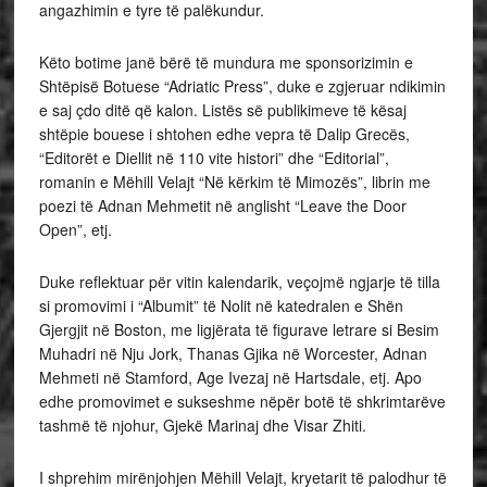
angazhimin e tyre të palëkundur.
Këto botime janë bërë të mundura me sponsorizimin e
Shtëpisë Botuese “Adriatic Press”, duke e zgjeruar ndikimin
e saj çdo ditë që kalon. Listës së publikimeve të kësaj
shtëpie bouese i shtohen edhe vepra të Dalip Grecës,
“Editorët e Diellit në 110 vite histori” dhe “Editorial”,
romanin e Mëhill Velajt “Në kërkim të Mimozës”, librin me
poezi të Adnan Mehmetit në anglisht “Leave the Door
Open”, etj.
Duke reflektuar për vitin kalendarik, veçojmë ngjarje të tilla
si promovimi i “Albumit” të Nolit në katedralen e Shën
Gjergjit në Boston, me ligjërata të figurave letrare si Besim
Muhadri në Nju Jork, Thanas Gjika në Worcester, Adnan
Mehmeti në Stamford, Age Ivezaj në Hartsdale, etj. Apo
edhe promovimet e sukseshme nëpër botë të shkrimtarëve
tashmë të njohur, Gjekë Marinaj dhe Visar Zhiti.
I shprehim mirënjohjen Mëhill Velajt, kryetarit të palodhur të