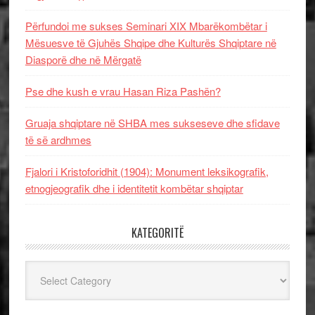
Përfundoi me sukses Seminari XIX Mbarëkombëtar i
Mësuesve të Gjuhës Shqipe dhe Kulturës Shqiptare në
Diasporë dhe në Mërgatë
Pse dhe kush e vrau Hasan Riza Pashën?
Gruaja shqiptare në SHBA mes sukseseve dhe sfidave
të së ardhmes
Fjalori i Kristoforidhit (1904): Monument leksikografik,
etnogjeografik dhe i identitetit kombëtar shqiptar
KATEGORITË
Kategoritë