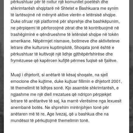
përkushtuar për të nxitur një komunitet poetësh dhe
shkrimtarësh shqiptarë në Shtetet e Bashkuara me synim
të lartësojmë në mënyrë aktive vlerën e letërsisë shqipe.
Duke ofruar një platformë për shprehje dhe bashkëpunim,
ne përpiqemi të përforcojmë zërat dhe të kontribuojmë në
trashëgiminë e qëndrueshme të letërsisë shqipe në tokën
amerikane. Nëpërmjet nismave, botimeve dhe aktiviteteve
letrare dhe kulturore kuptimplotë, Shoqata jonë është e
përkushtuar të kultivojë një lidhje gjithëpërfshirëse dhe
frymëzuese që kapërcen kufijtë përmes fuqisë së fjalëve.
Muaji i dhjetorit, si anëtarë të kësaj shoqate, na sjell
emocione dhe kujtime, duke kujtuar fillimin e dhjetorit 2001,
të themelimit të lidhjes sonë. Kjo asamble shkrimtarësh, e
ngjashme me një diell rrezatues që ndriçon përpjekjet
letrare të anëtarëve të saj, ka marrë vlerësime nga lexuesit
anembanë botës. Ne shprehim mirënjohjen tonë për
anëtaren më të re, Age Ivezaj, që u bashkua dhe na
mundësoi të përkujtojmë themelimin tonë.