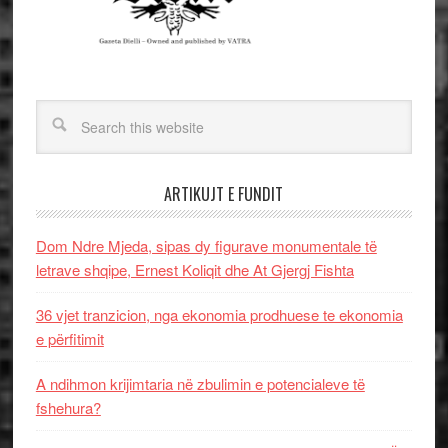
ARTIKUJT E FUNDIT
Dom Ndre Mjeda, sipas dy figurave monumentale të
letrave shqipe, Ernest Koliqit dhe At Gjergj Fishta
36 vjet tranzicion, nga ekonomia prodhuese te ekonomia
e përfitimit
A ndihmon krijimtaria në zbulimin e potencialeve të
fshehura?