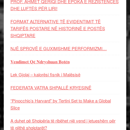
PROF. AHMET QERIQI DHE EPOKA E REZISTENCЁS
DHE LUFTЁS PЁR LIRI!
FORMAT ALTERNATIVE TË EVIDENTIMIT TË
TARIFËS POSTARE NË HISTORINË E POSTËS
SHQIPTARE
NJË SPROVË E GUXIMSHME PERFORMIZMI…
𝐕𝐞𝐧𝐝𝐢𝐦𝐞𝐭 𝐐𝐞̈ 𝐍𝐝𝐫𝐲𝐬𝐡𝐮𝐚𝐧 𝐁𝐨𝐭𝐞̈𝐧
Lek Gjolaj – kalorësi fisnik i Malësisë
FEDERATA VATRA SHPALLË KRYESINË
“Pinocchio’s Harvard” by Tertini Set to Make a Global
Slice
A duhet që Shqipëria të ribëhet një vend i jetueshëm për
të gjithë shqiptarët?