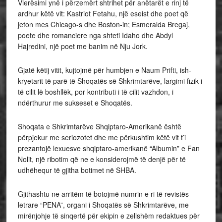
Vlerësimi ynë i përzemërt shtrihet për anëtarët e rinj të
ardhur këtë vit: Kastriot Fetahu, një eseist dhe poet që
jeton mes Chicago-s dhe Boston-in; Esmeralda Bregaj,
poete dhe romanciere nga shteti Idaho dhe Abdyl
Hajredini, një poet me banim në Nju Jork.
Gjatë këtij vitit, kujtojmë për humbjen e Naum Prifti, ish-
kryetarit të parë të Shoqatës së Shkrimtarëve, largimi fizik i
të cilit lë boshllëk, por kontributi i të cilit vazhdon, i
ndërthurur me sukseset e Shoqatës.
Shoqata e Shkrimtarëve Shqiptaro-Amerikanë është
përpjekur me seriozotet dhe me përkushtim këtë vit t’i
prezantojë lexuesve shqiptaro-amerikanë “Albumin” e Fan
Nolit, një ribotim që ne e konsiderojmë të denjë për të
udhëhequr të gjitha botimet në SHBA.
Gjithashtu ne arritëm të botojmë numrin e ri të revistës
letrare “PENA”, organi i Shoqatës së Shkrimtarëve, me
mirënjohje të sinqertë për ekipin e zellshëm redaktues për