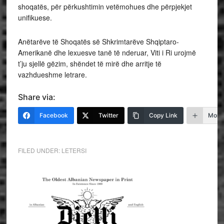
shoqatës, për përkushtimin vetëmohues dhe përpjekjet
unifikuese.
Anëtarëve të Shoqatës së Shkrimtarëve Shqiptaro-
Amerikanë dhe lexuesve tanë të nderuar, Viti i Ri urojmë
t’ju sjellë gëzim, shëndet të mirë dhe arritje të
vazhdueshme letrare.
Share via:
Facebook
Twitter
Copy Link
More
FILED UNDER:
LETERSI