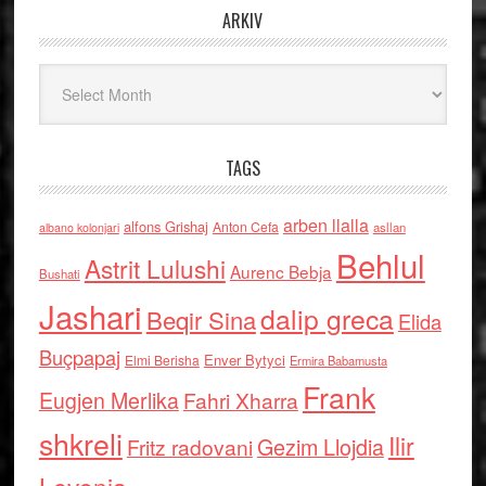
ARKIV
Arkiv
TAGS
arben llalla
alfons Grishaj
Anton Cefa
asllan
albano kolonjari
Behlul
Astrit Lulushi
Aurenc Bebja
Bushati
Jashari
dalip greca
Beqir Sina
Elida
Buçpapaj
Enver Bytyci
Elmi Berisha
Ermira Babamusta
Frank
Eugjen Merlika
Fahri Xharra
shkreli
Ilir
Gezim Llojdia
Fritz radovani
Levonja