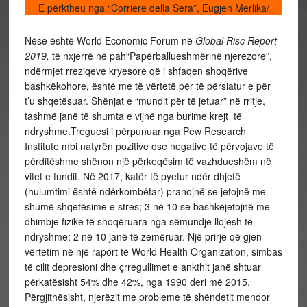
E përktheu nga “Corriere della Sera”, Eugjen Merlika/
Nëse është World Economic Forum në
Global Risc Report
2019,
të nxjerrë në pah“Papërballueshmërinë njerëzore”,
ndërmjet rreziqeve kryesore që i shfaqen shoqërive
bashkëkohore, është me të vërtetë për të përsiatur e për
t’u shqetësuar. Shënjat e “mundit për të jetuar” në rritje,
tashmë janë të shumta e vijnë nga burime krejt të
ndryshme.Treguesi i përpunuar nga Pew Research
Institute mbi natyrën pozitive ose negative të përvojave të
përditëshme shënon një përkeqësim të vazhdueshëm në
vitet e fundit. Në 2017, katër të pyetur ndër dhjetë
(hulumtimi është ndërkombëtar) pranojnë se jetojnë me
shumë shqetësime e stres; 3 në 10 se bashkëjetojnë me
dhimbje fizike të shoqëruara nga sëmundje llojesh të
ndryshme; 2 në 10 janë të zemëruar. Një prirje që gjen
vërtetim në një raport të World Health Organization, simbas
të cilit depresioni dhe çrregullimet e ankthit janë shtuar
përkatësisht 54% dhe 42%, nga 1990 deri më 2015.
Përgjithësisht, njerëzit me probleme të shëndetit mendor