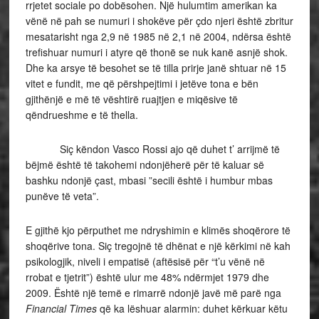
rrjetet sociale po dobësohen. Një hulumtim amerikan ka
vënë në pah se numuri i shokëve për çdo njeri është zbritur
mesatarisht nga 2,9 në 1985 në 2,1 në 2004, ndërsa është
trefishuar numuri i atyre që thonë se nuk kanë asnjë shok.
Dhe ka arsye të besohet se të tilla prirje janë shtuar në 15
vitet e fundit, me që përshpejtimi i jetëve tona e bën
gjithënjë e më të vështirë ruajtjen e miqësive të
qëndrueshme e të thella.
Siç këndon Vasco Rossi ajo që duhet t’ arrijmë të
bëjmë është të takohemi ndonjëherë për të kaluar së
bashku ndonjë çast, mbasi ”secili është i humbur mbas
punëve të veta”.
E gjithë kjo përputhet me ndryshimin e klimës shoqërore të
shoqërive tona. Siç tregojnë të dhënat e një kërkimi në kah
psikologjik, niveli i empatisë (aftësisë për “t’u vënë në
rrobat e tjetrit”) është ulur me 48% ndërmjet 1979 dhe
2009. Është një temë e rimarrë ndonjë javë më parë nga
Financial Times
që ka lëshuar alarmin: duhet kërkuar këtu