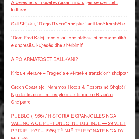
Arbëreshët si model evropian i mbrojtjes së identitetit
kulturor
Sali Shijaku, “Diego Rivera” shqiptar i artit tonë kombëtar
“Dom Fred Kalaj, mes altarit dhe atdheut si hermeneutikë
e shpresës, kujtesës dhe shërbimit”
A PO ARMATOSET BALLKANI?
Kriza e vlerave – Tragjedia e vërtetë e tranzicionit shqiptar
Green Coast sjell Nammos Hotels & Resorts në Shqipëri:
Një destinacion i ri lifestyle merr formë në Rivierën
Shqiptare
PUEBLO (1966) / HISTORIA E SPANJOLLES NGA
VALENCIA QË PËRFUNDOI NË LUSHNJE — 29 VJET
PRITJE (1937 – 1966) TË NJË TELEFONATE NGA DY
MOTRAT