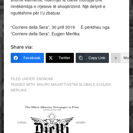
rimëkëmbja e rrjeteve të shoqërizimit. Një detyrë e
ngutëshme për t’u zbatuar.
“Corriere della Sera”, 30 prill 2019 E përktheu nga
“Corriere della Sera”, Eugjen Merlika
Share via:
Facebook
Twitter
Copy Link
More
FILED UNDER:
EKONOMI
TAGGED WITH:
MAURO MAGATTI-VETMI GLOBALE-EUGJEN
MERLIKA