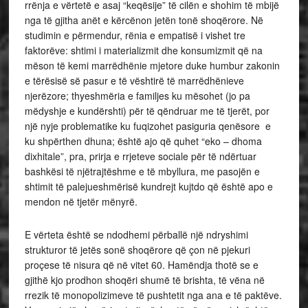
rrënja e vërtetë e asaj “keqësije” të cilën e shohim të mbijë
nga të gjitha anët e kërcënon jetën tonë shoqërore. Në
studimin e përmendur, rënia e empatisë i vishet tre
faktorëve: shtimi i materializmit dhe konsumizmit që na
mëson të kemi marrëdhënie mjetore duke humbur zakonin
e tërësisë së pasur e të vështirë të marrëdhënieve
njerëzore; thyeshmëria e familjes ku mësohet (jo pa
mëdyshje e kundërshti) për të qëndruar me të tjerët, por
një nyje problematike ku fuqizohet pasiguria qenësore e
ku shpërthen dhuna; është ajo që quhet “eko – dhoma
dixhitale”, pra, prirja e rrjeteve sociale për të ndërtuar
bashkësi të njëtrajtëshme e të mbyllura, me pasojën e
shtimit të palejueshmërisë kundrejt kujtdo që është apo e
mendon në tjetër mënyrë.
E vërteta është se ndodhemi përballë një ndryshimi
strukturor të jetës sonë shoqërore që çon në pjekuri
proçese të nisura që në vitet 60. Hamëndja thotë se e
gjithë kjo prodhon shoqëri shumë të brishta, të vëna në
rrezik të monopolizimeve të pushtetit nga ana e të paktëve.