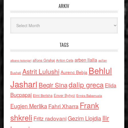
ARKIV
Arkiv
TAGS
arben llalla
alfons Grishaj
Anton Cefa
asllan
albano kolonjari
Behlul
Astrit Lulushi
Aurenc Bebja
Bushati
Jashari
dalip greca
Beqir Sina
Elida
Buçpapaj
Enver Bytyci
Elmi Berisha
Ermira Babamusta
Frank
Eugjen Merlika
Fahri Xharra
shkreli
Ilir
Gezim Llojdia
Fritz radovani