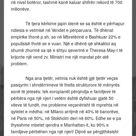
në nivel botëror, tashmë kanë kaluar shifrën rekord të 700
milionëve.
Të tjera kërkime japin idenë se sa është e përhapur
ndiesia e vetmisë në Vendet e përparuara. Të dhënat
empirike thonë p.sh. se në Mbretërinë e Bashkuar 22% e
popullsisë thotë se e vuan. Një e dhënë që shkaktoi aq
shumë zhurmë sa që e shtyu qeverinë e Theresa May-t të
krijonte një vend zv. Ministri me një mandat për atë
problem.
Nga ana tjetër, vetmia nuk është gjë tjetër veçse
pasqyrim i shndërrimeve të thella strukturore të mënyrës
sonë të jetesës: tek evropianët përqindja e familjeve të
përbëra nga një njeri i vetëm është dyfishuar gjatë 50
viteve të fundit, me probleme veçanërisht të mprehta në
qytetet e mëdha: në Milano arrijmë në 40% të banorëve,
në Paris në 50%, në Stokholm deri në 60%. Edhe se e pa
thyeshme mbetet qendra e Manhattan-it, ku 90% e
familjeve përbëhen nga një njeri! Dijmë se përgjithësisht