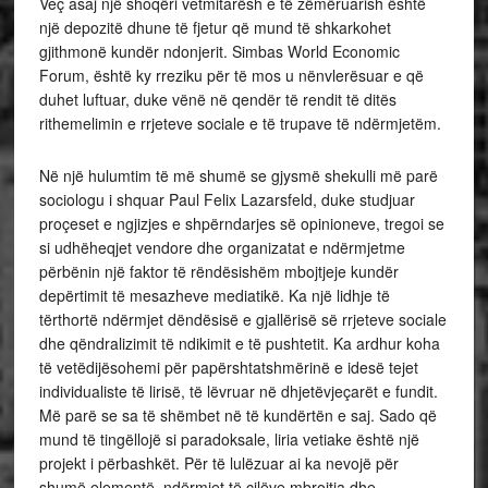
Veç asaj një shoqëri vetmitarësh e të zëmëruarish është
një depozitë dhune të fjetur që mund të shkarkohet
gjithmonë kundër ndonjerit. Simbas World Economic
Forum, është ky rreziku për të mos u nënvlerësuar e që
duhet luftuar, duke vënë në qendër të rendit të ditës
rithemelimin e rrjeteve sociale e të trupave të ndërmjetëm.
Në një hulumtim të më shumë se gjysmë shekulli më parë
sociologu i shquar Paul Felix Lazarsfeld, duke studjuar
proçeset e ngjizjes e shpërndarjes së opinioneve, tregoi se
si udhëheqjet vendore dhe organizatat e ndërmjetme
përbënin një faktor të rëndësishëm mbojtjeje kundër
depërtimit të mesazheve mediatikë. Ka një lidhje të
tërthortë ndërmjet dëndësisë e gjallërisë së rrjeteve sociale
dhe qëndralizimit të ndikimit e të pushtetit. Ka ardhur koha
të vetëdijësohemi për papërshtatshmërinë e idesë tejet
individualiste të lirisë, të lëvruar në dhjetëvjeçarët e fundit.
Më parë se sa të shëmbet në të kundërtën e saj. Sado që
mund të tingëllojë si paradoksale, liria vetiake është një
projekt i përbashkët. Për të lulëzuar ai ka nevojë për
shumë elementë, ndërmjet të cilëve mbrojtja dhe