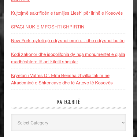
Kujtojmë sakrificën e familjes Lleshi për lirinë e Kosovës
SPAÇI NUK E MPOSHTI SHPIRTIN
New York, qyteti që ndryshoi emrin… dhe ndryshoi botën
Kodi zakonor dhe isopolifonia dy nga monumentet e gjalla
madhështore të antikitetit shqiptar
Kryetari i Vatrës Dr. Elmi Berisha zhvilloi takim në
Akademinë e Shkencave dhe të Arteve të Kosovës
KATEGORITË
Kategoritë