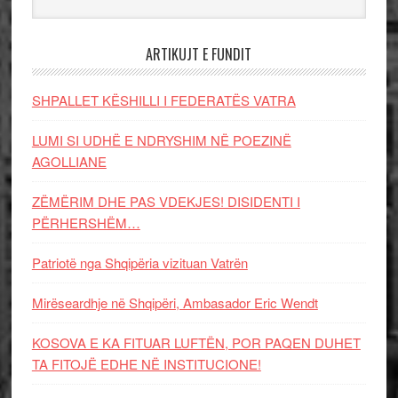
ARTIKUJT E FUNDIT
SHPALLET KËSHILLI I FEDERATËS VATRA
LUMI SI UDHË E NDRYSHIM NË POEZINË
AGOLLIANE
ZËMËRIM DHE PAS VDEKJES! DISIDENTI I
PËRHERSHËM…
Patriotë nga Shqipëria vizituan Vatrën
Mirëseardhje në Shqipëri, Ambasador Eric Wendt
KOSOVA E KA FITUAR LUFTËN, POR PAQEN DUHET
TA FITOJË EDHE NË INSTITUCIONE!