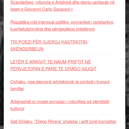
Scanderbeg, mburoja e Arbërisë dhe gjeniu ushtarak në
faqet e Giovanni Carlo Saraceni-t
Republika mbi interesat politike: sovraniteti i qytetarëve,
kushtetutshmëria dhe përgjegjësia shtetërore
TRI POEZI PËR GJERGJ KASTRIOTIN-
SKËNDERBEUN
LETËR E ARKIVIT TE NAUM PRIFTIT NË
PERVJETORIN E PARE TE DRAGO SILIQIT
Oxhaku, nga elementi arkitektonik te simboli i trungut
familjar
Arbëreshët si model evropian i mbrojtjes së identitetit
kulturor
Sali Shijaku, “Diego Rivera” shqiptar i artit tonë kombëtar