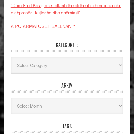
“Dom Fred Kalaj, mes altarit dhe atdheut si hermeneutikë
e shpresës, kujtesës dhe shërbimit”
A PO ARMATOSET BALLKANI?
KATEGORITË
Kategoritë
ARKIV
Arkiv
TAGS