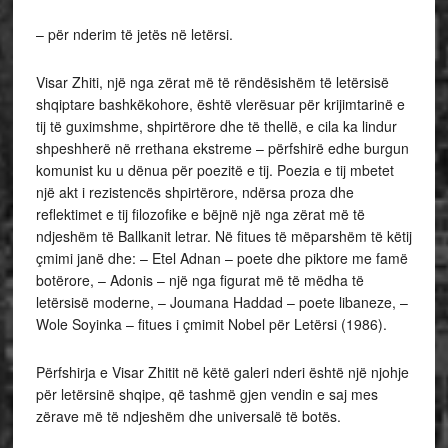
– për nderim të jetës në letërsi.
Visar Zhiti, një nga zërat më të rëndësishëm të letërsisë
shqiptare bashkëkohore, është vlerësuar për krijimtarinë e
tij të guximshme, shpirtërore dhe të thellë, e cila ka lindur
shpeshherë në rrethana ekstreme – përfshirë edhe burgun
komunist ku u dënua për poezitë e tij. Poezia e tij mbetet
një akt i rezistencës shpirtërore, ndërsa proza dhe
reflektimet e tij filozofike e bëjnë një nga zërat më të
ndjeshëm të Ballkanit letrar. Në fitues të mëparshëm të këtij
çmimi janë dhe: – Etel Adnan – poete dhe piktore me famë
botërore, – Adonis – një nga figurat më të mëdha të
letërsisë moderne, – Joumana Haddad – poete libaneze, –
Wole Soyinka – fitues i çmimit Nobel për Letërsi (1986).
Përfshirja e Visar Zhitit në këtë galeri nderi është një njohje
për letërsinë shqipe, që tashmë gjen vendin e saj mes
zërave më të ndjeshëm dhe universalë të botës.