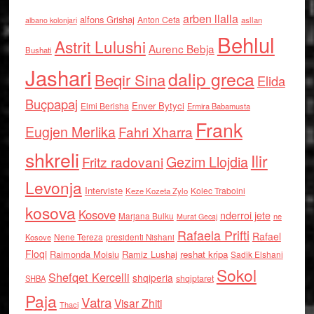
arben llalla
alfons Grishaj
Anton Cefa
asllan
albano kolonjari
Behlul
Astrit Lulushi
Aurenc Bebja
Bushati
Jashari
dalip greca
Beqir Sina
Elida
Buçpapaj
Enver Bytyci
Elmi Berisha
Ermira Babamusta
Frank
Eugjen Merlika
Fahri Xharra
shkreli
Ilir
Gezim Llojdia
Fritz radovani
Levonja
Interviste
Kolec Traboini
Keze Kozeta Zylo
kosova
Kosove
nderroi jete
Marjana Bulku
ne
Murat Gecaj
Rafaela Prifti
Rafael
Nene Tereza
Kosove
presidenti Nishani
Floqi
Raimonda Moisiu
Ramiz Lushaj
reshat kripa
Sadik Elshani
Sokol
Shefqet Kercelli
shqiperia
shqiptaret
SHBA
Paja
Vatra
Visar Zhiti
Thaci