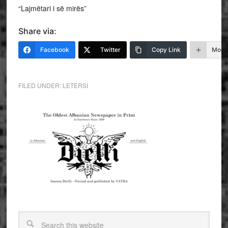
“Lajmëtari i së mirës”
Share via:
Facebook
Twitter
Copy Link
More
FILED UNDER:
LETERSI