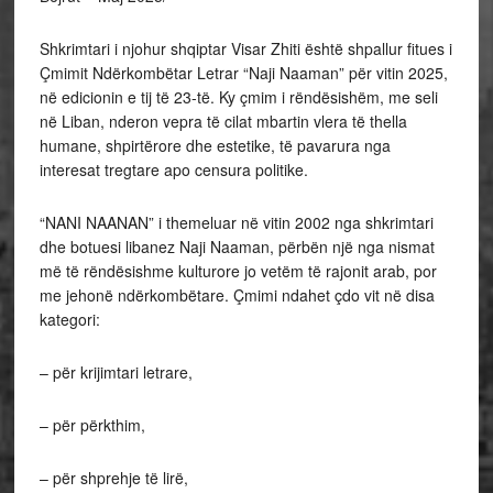
Shkrimtari i njohur shqiptar Visar Zhiti është shpallur fitues i
Çmimit Ndërkombëtar Letrar “Naji Naaman” për vitin 2025,
në edicionin e tij të 23-të. Ky çmim i rëndësishëm, me seli
në Liban, nderon vepra të cilat mbartin vlera të thella
humane, shpirtërore dhe estetike, të pavarura nga
interesat tregtare apo censura politike.
“NANI NAANAN” i themeluar në vitin 2002 nga shkrimtari
dhe botuesi libanez Naji Naaman, përbën një nga nismat
më të rëndësishme kulturore jo vetëm të rajonit arab, por
me jehonë ndërkombëtare. Çmimi ndahet çdo vit në disa
kategori:
– për krijimtari letrare,
– për përkthim,
– për shprehje të lirë,