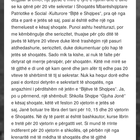
se ka qënë për 20 vite sekretar i Shoqatës Mbarëshqiptare
Patriotike e Social -Kulturore “Bijtë e Shqipes”, pra që nga
dita e parë e jetës së saj, pasi ai është edhe një nga
themeluesit e kësaj shoqate. Punoi ashtu heshturazi, por
me këmbëngulje dhe seriozitet, thuajse për çdo ditë të
javës të këtyre 20 viteve duke lënë trashëgim një pasuri
atdhedashurie, serioziteti, duke dokumentuar çdo hap të
jetës së shoqatës. Sado mik ta kishe, ai nuk të falte për
detyrat që merrje përsipër, për shoqatën. Këtë më mirë se
të gjithë e di unë që kam qenë dhe jam afër tij edhe pas 20
viteve të shërbimit të tij si sekretar. Nuk ka hequr dorë edhe
pasi e dorëzoi detyrën e sekretarit të shoqatës, nga
angazhimi i përditshëm në jetën e “Bijëve të Shqipes”. Ja,
po u përmend, një shëmbull: Shkolla Shqipe “Gjuha Jonë”
e kësaj shoqate, këtë vit feston 20 vjetorin e jetës së
saj. Janë botuar tre libra deri tani për 10, 15 dhe 20 vjetorin
e Shoqatës. Në dy të parët ai është bashkautor, kurse librin
e tretë për 20 vjetorin e përgatiti vet. Si mund të rrinte
indiferent për 20 vjetorin e shkollës, që përbën një nga
krenaritë më të mëdha të shoqatës dhe të gjithë