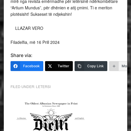
mirë nga revista emërmadhe për letërsinë ndërkombëtare
“Artium Mundus”, për dhënien e atij çmimi. Ti e meriton
plotësisht! Sukseset të ndjekshin!
LLAZAR VERO
Filadelfia, më 16 Prill 2024
Share via:
Facebook
Twitter
Copy Link
More
FILED UNDER:
LETERSI