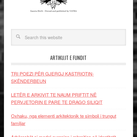
ARTIKUJT E FUNDIT
TRI POEZI PËR GJERGJ KASTRIOTIN-
SKËNDERBEUN
LETËR E ARKIVIT TE NAUM PRIFTIT NË
PERVJETORIN E PARE TE DRAGO SILIQIT
Oxhaku, nga elementi arkitektonik te simboli i trungut
familjar
Arbëreshët si model evropian i mbrojtjes së identitetit