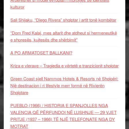
kulturor
Sali Shijaku, “Diego Rivera” shqiptar i artit tonë kombëtar
“Dom Fred Kalaj, mes altarit dhe atdheut si hermeneutikë
e shpresës, kujtesës dhe shërbimit”
A PO ARMATOSET BALLKANI?
Kriza e vlerave – Tragjedia e vërtetë e tranzicionit shqiptar
Green Coast sjell Nammos Hotels & Resorts në Shqipëri:
Një destinacion i ri lifestyle merr formë në Rivierën
Shqiptare
PUEBLO (1966) / HISTORIA E SPANJOLLES NGA
VALENCIA QË PËRFUNDOI NË LUSHNJE — 29 VJET
PRITJE (1937 – 1966) TË NJË TELEFONATE NGA DY
MOTRAT