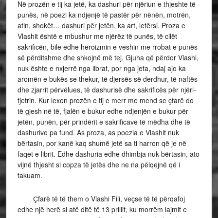
Në prozën e tij ka jetë, ka dashuri për njëriun e thjeshte të
punës, në poezi ka ndjenjë të pastër për nënën, motrën,
atin, shokët… dashuri për jetën, ka art, letërsi. Proza e
Vlashit është e mbushur me njërëz të punës, të cilët
sakrificën, bile edhe heroizmin e veshin me rrobat e punës
së përditshme dhe shkojnë më tej. Gjuha që përdor Vlashi,
nuk ështe e nxjerrë nga librat, por nga jeta, ndaj ajo ka
aromën e bukës se thekur, të djersës së derdhur, të naftës
dhe zjarrit përvëlues, të dashurisë dhe sakrificës për njëri-
tjetrin. Kur lexon prozën e tij e merr me mend se çfarë do
të gjesh në të, fjalën e bukur edhe ndjenjën e bukur për
jetën, punën, për prindërit e sakrificave të mëdha dhe të
dashurive pa fund. As proza, as poezia e Vlashit nuk
bërtasin, por kanë kaq shumë jetë sa ti harron që je në
faqet e librit. Edhe dashuria edhe dhimbja nuk bërtasin, ato
vijnë thjesht si copza të jetës dhe ne na pëlqejnë që i
takuam.
Ҫfarë të të them o Vlashi Fili, veçse të të përqafoj
edhe një herë si atë ditë të 13 prillit, ku morrëm lajmit e