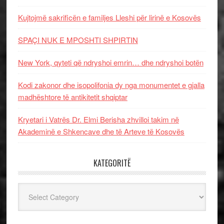
Kujtojmë sakrificën e familjes Lleshi për lirinë e Kosovës
SPAÇI NUK E MPOSHTI SHPIRTIN
New York, qyteti që ndryshoi emrin… dhe ndryshoi botën
Kodi zakonor dhe isopolifonia dy nga monumentet e gjalla
madhështore të antikitetit shqiptar
Kryetari i Vatrës Dr. Elmi Berisha zhvilloi takim në
Akademinë e Shkencave dhe të Arteve të Kosovës
KATEGORITË
Kategoritë