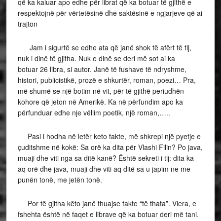
që ka kaluar apo edhe për librat që ka botuar të gjithë e
respektojnë për vërtetësinë dhe saktësinë e ngjarjeve që ai
trajton
Jam i sigurtë se edhe ata që janë shok të afërt të tij,
nuk i dinë të gjitha. Nuk e dinë se deri më sot ai ka
botuar 26 libra, si autor. Janë të fushave të ndryshme,
histori, publicistikë, prozë e shkurtër, roman, poezi… Pra,
më shumë se një botim në vit, për të gjithë periudhën
kohore që jeton në Amerikë. Ka në përfundim apo ka
përfunduar edhe nje vëllim poetik, një roman,…..
Pasi i hodha në letër keto fakte, më shkrepi një pyetje e
çuditshme në kokë: Sa orë ka dita për Vlashi Filin? Po java,
muaji dhe viti nga sa ditë kanë? Është sekreti i tij: dita ka
aq orë dhe java, muaji dhe viti aq ditë sa u japim ne me
punën tonë, me jetën tonë.
Por të gjitha këto janë thuajse fakte “të thata”. Vlera, e
fshehta është në faqet e librave që ka botuar deri më tani.