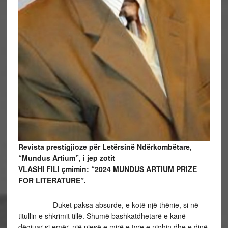
Revista prestigjioze për Letërsinë Ndërkombëtare,
“Mundus Artium”, i jep zotit
VLASHI FILI çmimin: “2024 MUNDUS ARTIUM PRIZE
FOR LITERATURE”.
Duket paksa absurde, e kotë një thënie, si në
titullin e shkrimit tillë. Shumë bashkatdhetarë e kanë
dëgjuar si emër, një pjesë e mirë e tyre e njohin dhe e dinë