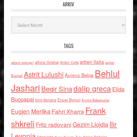
ARKIV
Arkiv
TAGS
arben llalla
alfons Grishaj
Anton Cefa
asllan
albano kolonjari
Behlul
Astrit Lulushi
Aurenc Bebja
Bushati
Jashari
dalip greca
Beqir Sina
Elida
Buçpapaj
Enver Bytyci
Elmi Berisha
Ermira Babamusta
Frank
Eugjen Merlika
Fahri Xharra
shkreli
Ilir
Gezim Llojdia
Fritz radovani
Levonja
Interviste
Kolec Traboini