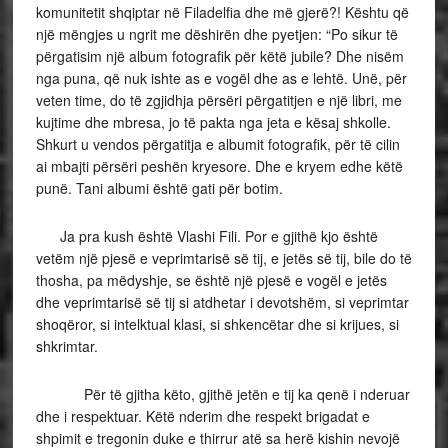
komunitetit shqiptar në Filadelfia dhe më gjerë?! Kështu që
një mëngjes u ngrit me dëshirën dhe pyetjen: “Po sikur të
përgatisim një album fotografik për këtë jubile? Dhe nisëm
nga puna, që nuk ishte as e vogël dhe as e lehtë. Unë, për
veten time, do të zgjidhja përsëri përgatitjen e një libri, me
kujtime dhe mbresa, jo të pakta nga jeta e kësaj shkolle.
Shkurt u vendos përgatitja e albumit fotografik, për të cilin
ai mbajti përsëri peshën kryesore. Dhe e kryem edhe këtë
punë. Tani albumi është gati për botim.
Ja pra kush është Vlashi Fili. Por e gjithë kjo është
vetëm një pjesë e veprimtarisë së tij, e jetës së tij, bile do të
thosha, pa mëdyshje, se është një pjesë e vogël e jetës
dhe veprimtarisë së tij si atdhetar i devotshëm, si veprimtar
shoqëror, si intelktual klasi, si shkencëtar dhe si krijues, si
shkrimtar.
Për të gjitha këto, gjithë jetën e tij ka qenë i nderuar
dhe i respektuar. Këtë nderim dhe respekt brigadat e
shpimit e tregonin duke e thirrur atë sa herë kishin nevojë