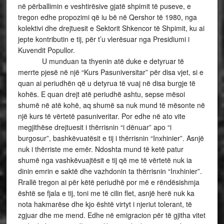
në përballimin e veshtirësive gjatë shpimit të puseve, e
tregon edhe propozimi që iu bë në Qershor të 1980, nga
kolektivi dhe drejtuesit e Sektorit Shkencor të Shpimit, ku ai
jepte kontributin e tij, për t’u vlerësuar nga Presidiumi i
Kuvendit Popullor.
U munduan ta thyenin atë duke e detyruar të
merrte pjesë në një “Kurs Pasuniversitar” për disa vjet, si e
quan ai periudhën që u detyrua të vuaj në disa burgje të
kohës. E quan drejt atë periudhë ashtu, sepse mësoi
shumë në atë kohë, aq shumë sa nuk mund të mësonte në
një kurs të vërtetë pasuniveritar. Por edhe në ato vite
megjithëse drejtuesit i thërrisnin “i dënuar” apo “i
burgosur”, bashkëvuatësit e tij i thërrisnin “Inxhinier”. Asnjë
nuk i thërriste me emër. Ndoshta mund të ketë patur
shumë nga vashkëvuajtësit e tij që me të vërtetë nuk ia
dinin emrin e saktë dhe vazhdonin ta thërrisnin “Inxhinier”.
Rrallë tregon ai për këtë periudhë por më e rëndësishmja
është se fjala e tij, toni me të cilin flet, asnjë herë nuk ka
nota hakmarëse dhe kjo është virtyt i njeriut tolerant, të
zgjuar dhe me mend. Edhe në emigracion për të gjitha vitet