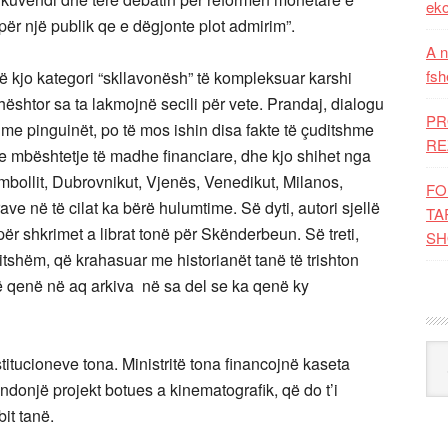
eko
ër një publik qe e dëgjonte plot admirim”.
A n
fsh
në kjo kategori “skllavonësh” të kompleksuar karshi
dhështor sa ta lakmojnë secili për vete. Prandaj, dialogu
PR
 me pinguinët, po të mos ishin disa fakte të çuditshme
RE
r me mbështetje të madhe financiare, dhe kjo shihet nga
mbollit, Dubrovnikut, Vjenës, Venedikut, Milanos,
FO
ave në të cilat ka bërë hulumtime. Së dyti, autori sjellë
TA
r shkrimet a librat tonë për Skënderbeun. Së treti,
SH
uditshëm, që krahasuar me historianët tanë të trishton
ë qenë në aq arkiva në sa del se ka qenë ky
Kat
nstitucioneve tona. Ministritë tona financojnë kaseta
jo ndonjë projekt botues a kinematografik, që do t’i
it tanë.