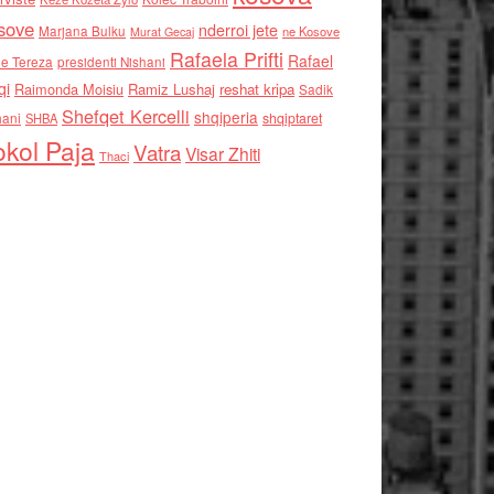
sove
nderroi jete
Marjana Bulku
ne Kosove
Murat Gecaj
Rafaela Prifti
Rafael
e Tereza
presidenti Nishani
qi
Raimonda Moisiu
Ramiz Lushaj
reshat kripa
Sadik
Shefqet Kercelli
shqiperia
hani
shqiptaret
SHBA
kol Paja
Vatra
Visar Zhiti
Thaci