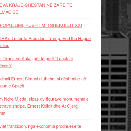
EVA KRAJË-SHESTAN NË ZARË TË
LMACISË
POPULLIMI, PUSHTIMI I SHEKULLIT XXI
RA’s Letter to President Trump: End the Hague
ustice
 Tirana në Kukaj për të parë “Lahuta e
ësisë”
dinali Ernest Simoni rikthehet si dëshmitar në
gun e Spaçit
 Ndre Mjeda, sipas dy figurave monumentale
letrave shqipe, Ernest Koliqit dhe At Gjergj
hta
vjet tranzicion, nga ekonomia prodhuese te