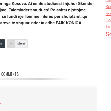
or nga Kosova. Ai eshte studiuesi i njohur Skender
Ko
ojme. Faleminderit studues! Po ashtu njoftojme
Nen
se fundi nje liber me interes per shqiptaret, qe
Flo
ptareve te shquar, nder ta edhe FAIK KONICA.
Els
So
nk
More
COMMENTS
m