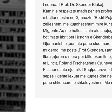
I nderuari Prof. Dr. Skender Blakaj.
Kam nje respekt te madh per ish profes
mbajtur mesim ne Gjmnazin “Bedri Peja
zelleshem, me kujtohet shum mire kur s
Migjenin.Aq me hollesi ishin ato shpj
botimit te librit per Historin e Skenderb
Gjermanishte ,beri nje pune studimore
mi dergoj me poste ,Prof Skenderi, i j
libra ,njeren e mora per bilioteken time,
te Lincit, Roland Fischer,shef i Gjuheve
Fischer eshte nje mik i Shqipetareve, d
sepse i kishte lexuar me kujdes.dhe ne
pune shkencore te shkelqyeshme. Me re