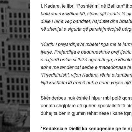
I. Kadare, te libri “Poshtërimi në Ballkan” 
ballkanas kokëtrashë, sipas një tradite të 
duke i lënë veç banditët, hajdutët dhe brash
në shenjat e sigurta që paralajmërojnë përga
“Kurthi i prejardhjeve mbetet nga më të larm
fyerje. Prejardhja e padurueshme prej tjetri
e nxjerrë befas si thikë nga mënga, e kështu
edhe me tendencat serbe e maqedonase të pë
“Rrjedhimisht, vijon Kadare, rënia e kamban
Një kushtrim të rremë nuk e ndan veçse një ha
Skënderbeu nuk është i hipur mbi pelë qorre,
por ata shqiptarë që quhen specialistë të hist
duhej ta bënin gjumin rehat nëse i kanë fqinj
*Redaksia e Diellit ka kenaqesine qe te nj