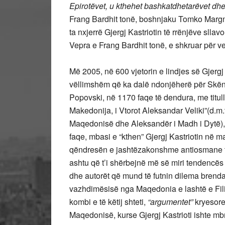
Epirotëvet, u kthehet bashkatdhetarëvet dhe 
Frang Bardhit tonë, boshnjaku Tomko Margnavi
ta nxjerrë Gjergj Kastriotin të rrënjëve slla
Vepra e Frang Bardhit tonë, e shkruar për v
Më 2005, në 600 vjetorin e lindjes së Gjergj
vëllimshëm që ka dalë ndonjëherë për Skënde
Popovski, në 1170 faqe të dendura, me titulli
Makedonija, i Vtorot Aleksandar Veliki”(d.m.t
Maqedonisë dhe Aleksandër i Madh i Dytë), 
faqe, mbasi e “kthen” Gjergj Kastriotin në
qëndresën e jashtëzakonshme antiosmane të 
ashtu që t’i shërbejnë më së miri tendencës
dhe autorët që mund të futnin dilema brend
vazhdimësisë nga Maqedonia e lashtë e Filipit e
kombi e të këtij shteti,
“argumentet”
kryesore 
Maqedonisë, kurse Gjergj Kastrioti ishte mbre