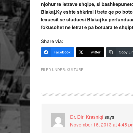
njohur te letrave shqipe, si bashkepunet
Blakaj.Ky eshte shkrimi i trete qe po bot
lexuesit se studuesi Blakaj ka perfunduar 
fokusohet ne letrat e pa botuara te shqi
Share via:
Facebook
Twitter
Copy Li
FILED UNDER:
KULTURE
Dr. Din Krasniqi
says
November 16, 2013 at 4:45 p