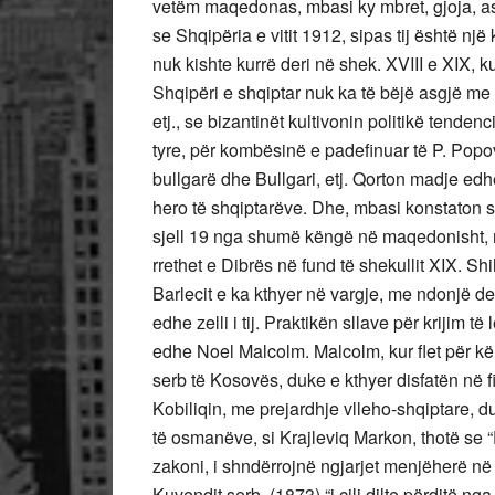
vetëm maqedonas, mbasi ky mbret, gjoja, as 
se Shqipëria e vitit 1912, sipas tij është një
nuk kishte kurrë deri në shek. XVIII e XIX, k
Shqipëri e shqiptar nuk ka të bëjë asgjë m
etj., se bizantinët kultivonin politikë ten
tyre, për kombësinë e padefinuar të P. Popo
bullgarë dhe Bullgari, etj. Qorton madje edh
hero të shqiptarëve. Dhe, mbasi konstaton se
sjell 19 nga shumë këngë në maqedonisht, m
rrethet e Dibrës në fund të shekullit XIX. S
Barlecit e ka kthyer në vargje, me ndonjë det
edhe zelli i tij. Praktikën sllave për krijim të
edhe Noel Malcolm. Malcolm, kur flet për kë
serb të Kosovës, duke e kthyer disfatën në f
Kobiliqin, me prejardhje vlleho-shqiptare, d
të osmanëve, si Krajleviq Markon, thotë se “D
zakoni, i shndërrojnë ngjarjet menjëherë në 
Kuvendit serb, (1873) “i cili dilte përditë 