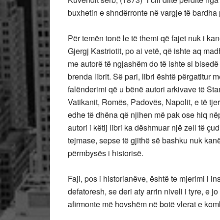
buxhetin e shndërronte në vargje të bardha p
Për temën tonë le të themi që fajet nuk i ka
Gjergj Kastriotit, po ai vetë, që ishte aq ma
me autorë të ngjashëm do të ishte si bisedë
brenda librit. Së pari, libri është përgatitu
falënderimi që u bënë autori arkivave të Sta
Vatikanit, Romës, Padovës, Napolit, e të tjer
edhe të dhëna që njihen më pak ose hiq nëpë
autori i këtij libri ka dëshmuar një zell të ç
tejmase, sepse të gjithë së bashku nuk kan
përmbysës i historisë.
Faji, pos i historianëve, është te mjerimi i i
defatoresh, se deri aty arrin niveli i tyre, e 
afirmonte më hovshëm në botë vlerat e komb