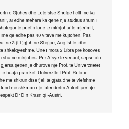
orin e Gjuhes dhe Letersise Shqipe i cili me ka
ni”, ai edhe atehere ka qene nje studius shum i
hpiegonte poetin tone te mirnjohur te mjerimit,
egime qe edhe pas 40 viteve me kujtohen. Pas
eut ne 3 (tri )gjuh ne Shqipe, Anglishte, dhe
 te shkelqyeshme. Une i mora 2 Libra pre kosoves
am shume minjohes. Per Arsye te veqant, sepse ato
 gjersa tjetren ja dhurova nje Prof. te Univerzitetet
 te huaja pran keti Univerziteti.Prof. Roland
he me shkrun disa fjali te gjata dhe te vlefshme
 fund me shkruan nje falenderim Autorit per nje
spekt Dr Din Krasniqi -Austri.