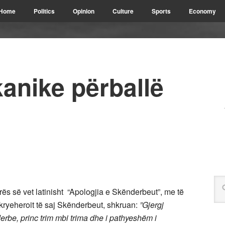
Home
Politics
Opinion
Culture
Sports
Economy
kanike përballë
ës së vet latinisht “Apologjia e Skënderbeut”, me të
e kryeheroit të saj Skënderbeut, shkruan:
”Gjergj
derbe, princ trim mbi trima dhe i pathyeshëm i