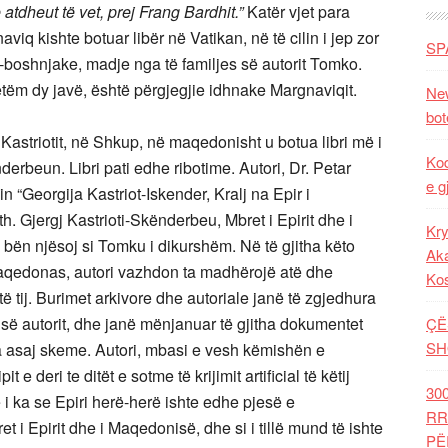
atdheut të vet, prej Frang Bardhit.”
Katër vjet para
q kishte botuar libër në Vatikan, në të cilin i jep zor
SP
vo-boshnjake, madje nga të familjes së autorit Tomko.
etëm dy javë, është përgjegjie idhnake Margnaviqit.
New
bot
 Kastriotit, në Shkup, në maqedonisht u botua libri më i
Kod
rbeun. Libri pati edhe ribotime. Autori, Dr. Petar
e g
n “Georgija Kastriot-Iskender, Kralj na Epir i
h. Gjergj Kastrioti-Skënderbeu, Mbret i Epirit dhe i
Kry
bën njësoj si Tomku i dikurshëm. Në të gjitha këto
Aka
 maqedonas, autori vazhdon ta madhërojë atë dhe
Ko
tij. Burimet arkivore dhe autoriale janë të zgjedhura
 së autorit, dhe janë mënjanuar të gjitha dokumentet
ÇË
SH
a asaj skeme. Autori, mbasi e vesh këmishën e
 deri te ditët e sotme të krijimit artificial të këtij
30
i ka se Epiri herë-herë ishte edhe pjesë e
RR
t i Epirit dhe i Maqedonisë, dhe si i tillë mund të ishte
PË