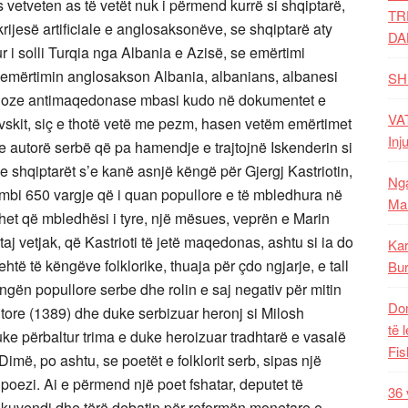
vetveten as të vetët nuk i përmend kurrë si shqiptarë,
TR
 krijesë artificiale e anglosaksonëve, se shqiptarë aty
DA
ur i solli Turqia nga Albania e Azisë, se emërtimi
e emërtimin anglosakson Albania, albanians, albanesi
SH
dencioze antimaqedonase mbasi kudo në dokumentet e
VAT
vskit, siç e thotë vetë me pezm, hasen vetëm emërtimet
Inj
e autorë serbë që pa hamendje e trajtojnë Iskenderin si
 shqiptarët s’e kanë asnjë këngë për Gjergj Kastriotin,
Nga
bi 650 vargje që i quan popullore e të mbledhura në
Mal
hihet që mbledhësi i tyre, një mësues, veprën e Marin
aj vetjak, që Kastrioti të jetë maqedonas, ashtu si ia do
Kar
 lehtë të këngëve folklorike, thuaja për çdo ngjarje, e tall
Bur
ngën popullore serbe dhe rolin e saj negativ për mitin
Dom
itore (1389) dhe duke serbizuar heronj si Milosh
të 
uke përbaltur trima e duke heroizuar tradhtarë e vasalë
Fis
imë, po ashtu, se poetët e folklorit serb, sipas një
poezi. Ai e përmend një poet fshatar, deputet të
36 
nga kuvendi dhe tërë debatin për reformën monetare e