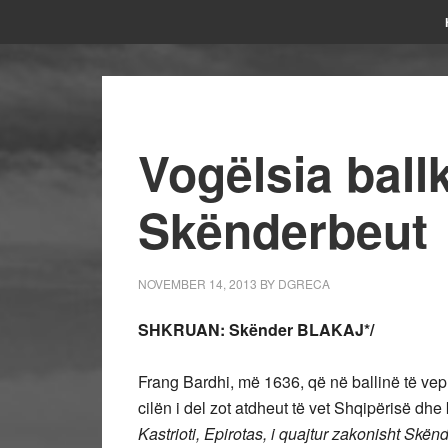
Vogëlsia ball
Skënderbeut
NOVEMBER 14, 2013
BY
DGRECA
SHKRUAN: Skënder BLAKAJ*/
Frang Bardhi, më 1636, që në ballinë të vepr
cilën i del zot atdheut të vet Shqipërisë dh
Kastrioti, Epirotas, i quajtur zakonisht Skën