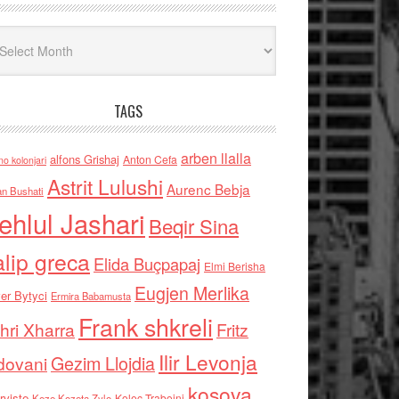
iv
TAGS
arben llalla
alfons Grishaj
Anton Cefa
no kolonjari
Astrit Lulushi
Aurenc Bebja
an Bushati
ehlul Jashari
Beqir Sina
alip greca
Elida Buçpapaj
Elmi Berisha
Eugjen Merlika
er Bytyci
Ermira Babamusta
Frank shkreli
hri Xharra
Fritz
Ilir Levonja
Gezim Llojdia
dovani
kosova
rviste
Kolec Traboini
Keze Kozeta Zylo