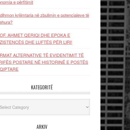
nomia e përfitimit
dihmon krijimtaria në zbulimin e potencialeve të
ehura?
OF. AHMET QERIQI DHE EPOKA E
ZISTENCЁS DHE LUFTЁS PЁR LIRI!
RMAT ALTERNATIVE TË EVIDENTIMIT TË
RIFËS POSTARE NË HISTORINË E POSTËS
QIPTARE
KATEGORITË
egoritë
ARKIV