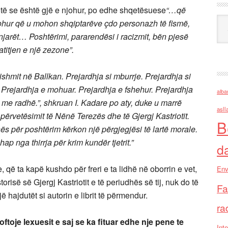
thotë se është gjë e njohur, po edhe shqetësuese
“…që
Ark
njohur që u mohon shqiptarëve çdo personazh të fismë,
njarët… Poshtërimi, pararendësi i racizmit, bën pjesë
titjen e një zezone”.
ishmit në Ballkan. Prejardhja si mburrje. Prejardhja si
t. Prejardhja e mohuar. Prejardhja e fshehur. Prejardhja
alba
 me radhë.”, shkruan I. Kadare po aty, duke u marrë
asll
rvetësimit të Nënë Terezës dhe të Gjergj Kastriotit.
B
ës për poshtërim kërkon një përgjegjësi të lartë morale.
p nga thirrja për krim kundër tjetrit.”
d
 që ta kapë kushdo për freri e ta lidhë në oborrin e vet,
Env
orisë së Gjergj Kastriotit e të periudhës së tij, nuk do të
Fa
ë hajdutët si autorin e librit të përmendur.
ra
oftoje lexuesit e saj se ka fituar edhe nje pene te
Inte