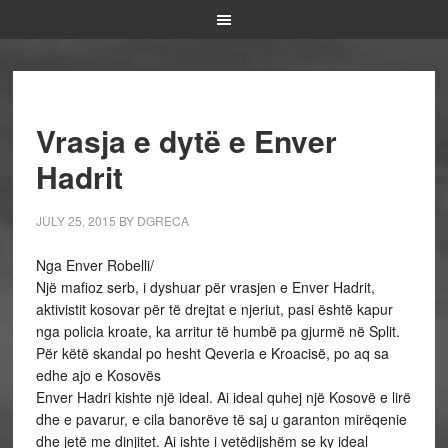
Vrasja e dytë e Enver
Hadrit
JULY 25, 2015
BY
DGRECA
Nga Enver Robelli/
Një mafioz serb, i dyshuar për vrasjen e Enver Hadrit,
aktivistit kosovar për të drejtat e njeriut, pasi është kapur
nga policia kroate, ka arritur të humbë pa gjurmë në Split.
Për këtë skandal po hesht Qeveria e Kroacisë, po aq sa
edhe ajo e Kosovës
Enver Hadri kishte një ideal. Ai ideal quhej një Kosovë e lirë
dhe e pavarur, e cila banorëve të saj u garanton mirëqenie
dhe jetë me dinjitet. Ai ishte i vetëdijshëm se ky ideal