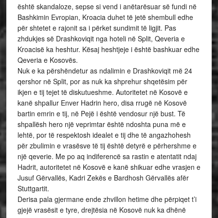
është skandaloze, sepse si vend i anëtarësuar së fundi në
Bashkimin Evropian, Kroacia duhet të jetë shembull edhe
për shtetet e rajonit sa i përket sundimit të ligjit. Pas
zhdukjes së Drashkoviqit nga hoteli në Split, Qeveria e
Kroacisë ka heshtur. Kësaj heshtjeje i është bashkuar edhe
Qeveria e Kosovës.
Nuk e ka përshëndetur as ndalimin e Drashkoviqit më 24
qershor në Split, por as nuk ka shprehur shqetësim për
ikjen e tij tejet të diskutueshme. Autoritetet në Kosovë e
kanë shpallur Enver Hadrin hero, disa rrugë në Kosovë
bartin emrin e tij, në Pejë i është vendosur një bust. Të
shpallësh hero një veprimtar është ndoshta puna më e
lehtë, por të respektosh idealet e tij dhe të angazhohesh
për zbulimin e vrasësve të tij është detyrë e përhershme e
një qeverie. Me po aq indiferencë sa rastin e atentatit ndaj
Hadrit, autoritetet në Kosovë e kanë shikuar edhe vrasjen e
Jusuf Gërvallës, Kadri Zekës e Bardhosh Gërvallës afër
Stuttgartit.
Derisa pala gjermane ende zhvillon hetime dhe përpiqet t’i
gjejë vrasësit e tyre, drejtësia në Kosovë nuk ka dhënë