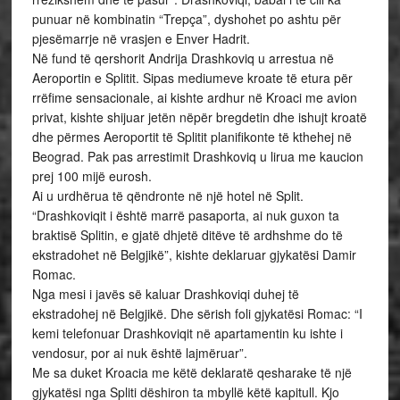
punuar në kombinatin “Trepça”, dyshohet po ashtu për
pjesëmarrje në vrasjen e Enver Hadrit.
Në fund të qershorit Andrija Drashkoviq u arrestua në
Aeroportin e Splitit. Sipas mediumeve kroate të etura për
rrëfime sensacionale, ai kishte ardhur në Kroaci me avion
privat, kishte shijuar jetën nëpër bregdetin dhe ishujt kroatë
dhe përmes Aeroportit të Splitit planifikonte të kthehej në
Beograd. Pak pas arrestimit Drashkoviq u lirua me kaucion
prej 100 mijë eurosh.
Ai u urdhërua të qëndronte në një hotel në Split.
“Drashkoviqit i është marrë pasaporta, ai nuk guxon ta
braktisë Splitin, e gjatë dhjetë ditëve të ardhshme do të
ekstradohet në Belgjikë”, kishte deklaruar gjykatësi Damir
Romac.
Nga mesi i javës së kaluar Drashkoviqi duhej të
ekstradohej në Belgjikë. Dhe sërish foli gjykatësi Romac: “I
kemi telefonuar Drashkoviqit në apartamentin ku ishte i
vendosur, por ai nuk është lajmëruar”.
Me sa duket Kroacia me këtë deklaratë qesharake të një
gjykatësi nga Spliti dëshiron ta mbyllë këtë kapitull. Kjo