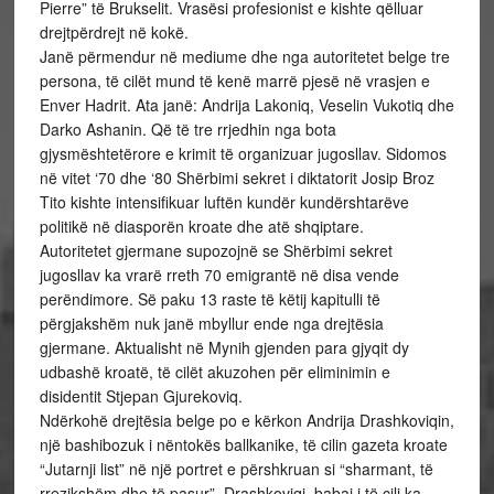
Pierre” të Brukselit. Vrasësi profesionist e kishte qëlluar
drejtpërdrejt në kokë.
Janë përmendur në mediume dhe nga autoritetet belge tre
persona, të cilët mund të kenë marrë pjesë në vrasjen e
Enver Hadrit. Ata janë: Andrija Lakoniq, Veselin Vukotiq dhe
Darko Ashanin. Që të tre rrjedhin nga bota
gjysmështetërore e krimit të organizuar jugosllav. Sidomos
në vitet ‘70 dhe ‘80 Shërbimi sekret i diktatorit Josip Broz
Tito kishte intensifikuar luftën kundër kundërshtarëve
politikë në diasporën kroate dhe atë shqiptare.
Autoritetet gjermane supozojnë se Shërbimi sekret
jugosllav ka vrarë rreth 70 emigrantë në disa vende
perëndimore. Së paku 13 raste të këtij kapitulli të
përgjakshëm nuk janë mbyllur ende nga drejtësia
gjermane. Aktualisht në Mynih gjenden para gjyqit dy
udbashë kroatë, të cilët akuzohen për eliminimin e
disidentit Stjepan Gjurekoviq.
Ndërkohë drejtësia belge po e kërkon Andrija Drashkoviqin,
një bashibozuk i nëntokës ballkanike, të cilin gazeta kroate
“Jutarnji list” në një portret e përshkruan si “sharmant, të
rrezikshëm dhe të pasur”. Drashkoviqi, babai i të cili ka