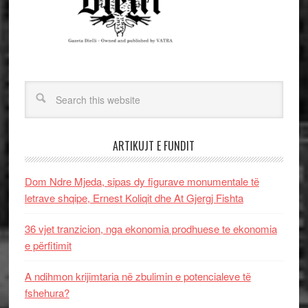
ARTIKUJT E FUNDIT
Dom Ndre Mjeda, sipas dy figurave monumentale të
letrave shqipe, Ernest Koliqit dhe At Gjergj Fishta
36 vjet tranzicion, nga ekonomia prodhuese te ekonomia
e përfitimit
A ndihmon krijimtaria në zbulimin e potencialeve të
fshehura?