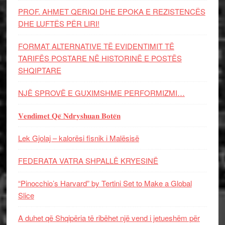
PROF. AHMET QERIQI DHE EPOKA E REZISTENCЁS
DHE LUFTЁS PЁR LIRI!
FORMAT ALTERNATIVE TË EVIDENTIMIT TË
TARIFËS POSTARE NË HISTORINË E POSTËS
SHQIPTARE
NJË SPROVË E GUXIMSHME PERFORMIZMI…
𝐕𝐞𝐧𝐝𝐢𝐦𝐞𝐭 𝐐𝐞̈ 𝐍𝐝𝐫𝐲𝐬𝐡𝐮𝐚𝐧 𝐁𝐨𝐭𝐞̈𝐧
Lek Gjolaj – kalorësi fisnik i Malësisë
FEDERATA VATRA SHPALLË KRYESINË
“Pinocchio’s Harvard” by Tertini Set to Make a Global
Slice
A duhet që Shqipëria të ribëhet një vend i jetueshëm për