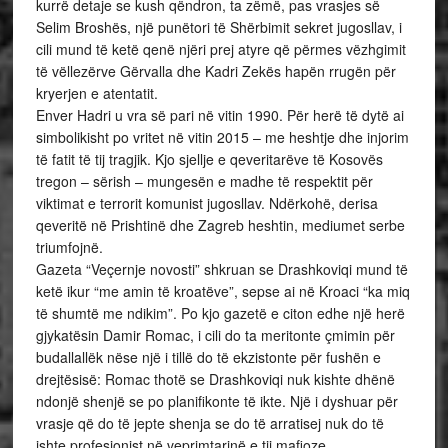
kurrë detaje se kush qëndron, ta zëmë, pas vrasjes së
Selim Broshës, një punëtori të Shërbimit sekret jugosllav, i
cili mund të ketë qenë njëri prej atyre që përmes vëzhgimit
të vëllezërve Gërvalla dhe Kadri Zekës hapën rrugën për
kryerjen e atentatit.
Enver Hadri u vra së pari në vitin 1990. Për herë të dytë ai
simbolikisht po vritet në vitin 2015 – me heshtje dhe injorim
të fatit të tij tragjik. Kjo sjellje e qeveritarëve të Kosovës
tregon – sërish – mungesën e madhe të respektit për
viktimat e terrorit komunist jugosllav. Ndërkohë, derisa
qeveritë në Prishtinë dhe Zagreb heshtin, mediumet serbe
triumfojnë.
Gazeta “Veçernje novosti” shkruan se Drashkoviqi mund të
ketë ikur “me amin të kroatëve”, sepse ai në Kroaci “ka miq
të shumtë me ndikim”. Po kjo gazetë e citon edhe një herë
gjykatësin Damir Romac, i cili do ta meritonte çmimin për
budallallëk nëse një i tillë do të ekzistonte për fushën e
drejtësisë: Romac thotë se Drashkoviqi nuk kishte dhënë
ndonjë shenjë se po planifikonte të ikte. Një i dyshuar për
vrasje që do të jepte shenja se do të arratisej nuk do të
ishte profesionist në veprimtarinë e tij mafioze.