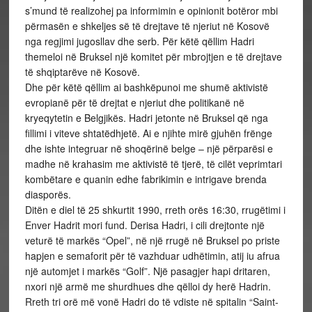
s’mund të realizohej pa informimin e opinionit botëror mbi
përmasën e shkeljes së të drejtave të njeriut në Kosovë
nga regjimi jugosllav dhe serb. Për këtë qëllim Hadri
themeloi në Bruksel një komitet për mbrojtjen e të drejtave
të shqiptarëve në Kosovë.
Dhe për këtë qëllim ai bashkëpunoi me shumë aktivistë
evropianë për të drejtat e njeriut dhe politikanë në
kryeqytetin e Belgjikës. Hadri jetonte në Bruksel që nga
fillimi i viteve shtatëdhjetë. Ai e njihte mirë gjuhën frënge
dhe ishte integruar në shoqërinë belge – një përparësi e
madhe në krahasim me aktivistë të tjerë, të cilët veprimtari
kombëtare e quanin edhe fabrikimin e intrigave brenda
diasporës.
Ditën e diel të 25 shkurtit 1990, rreth orës 16:30, rrugëtimi i
Enver Hadrit mori fund. Derisa Hadri, i cili drejtonte një
veturë të markës “Opel”, në një rrugë në Bruksel po priste
hapjen e semaforit për të vazhduar udhëtimin, atij iu afrua
një automjet i markës “Golf”. Një pasagjer hapi dritaren,
nxori një armë me shurdhues dhe qëlloi dy herë Hadrin.
Rreth tri orë më vonë Hadri do të vdiste në spitalin “Saint-