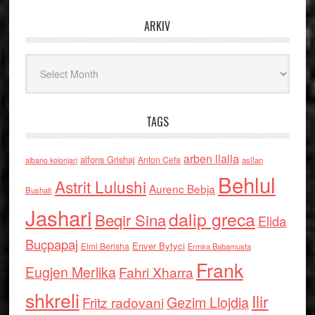
ARKIV
Arkiv
TAGS
arben llalla
alfons Grishaj
Anton Cefa
asllan
albano kolonjari
Behlul
Astrit Lulushi
Aurenc Bebja
Bushati
Jashari
dalip greca
Beqir Sina
Elida
Buçpapaj
Enver Bytyci
Elmi Berisha
Ermira Babamusta
Frank
Eugjen Merlika
Fahri Xharra
shkreli
Ilir
Gezim Llojdia
Fritz radovani