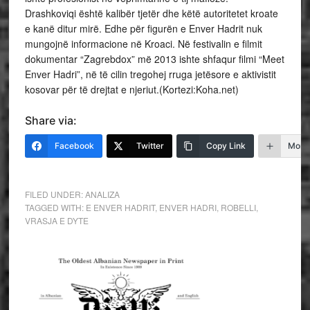
Drashkoviqi është kalibër tjetër dhe këtë autoritetet kroate
e kanë ditur mirë. Edhe për figurën e Enver Hadrit nuk
mungojnë informacione në Kroaci. Në festivalin e filmit
dokumentar “Zagrebdox” më 2013 ishte shfaqur filmi “Meet
Enver Hadri”, në të cilin tregohej rruga jetësore e aktivistit
kosovar për të drejtat e njeriut.(Kortezi:Koha.net)
Share via:
Facebook
Twitter
Copy Link
More
FILED UNDER:
ANALIZA
TAGGED WITH:
E ENVER HADRIT
,
ENVER HADRI
,
ROBELLI
,
VRASJA E DYTE