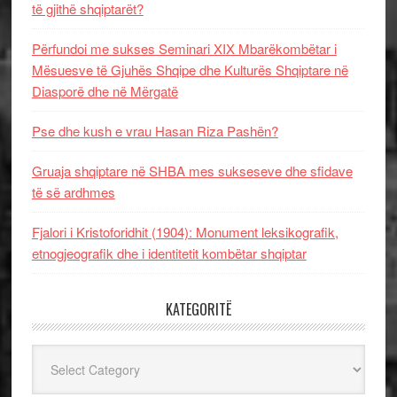
të gjithë shqiptarët?
Përfundoi me sukses Seminari XIX Mbarëkombëtar i
Mësuesve të Gjuhës Shqipe dhe Kulturës Shqiptare në
Diasporë dhe në Mërgatë
Pse dhe kush e vrau Hasan Riza Pashën?
Gruaja shqiptare në SHBA mes sukseseve dhe sfidave
të së ardhmes
Fjalori i Kristoforidhit (1904): Monument leksikografik,
etnogjeografik dhe i identitetit kombëtar shqiptar
KATEGORITË
Kategoritë