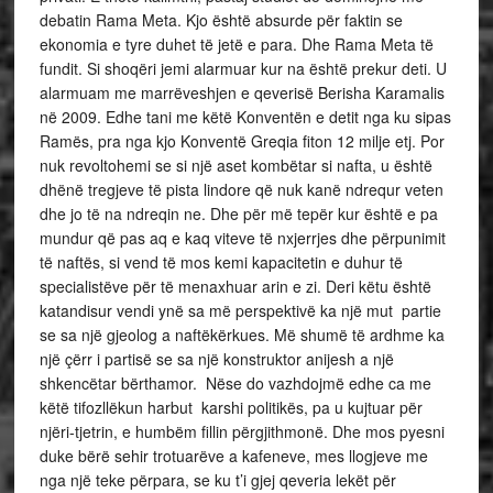
debatin Rama Meta. Kjo është absurde për faktin se
ekonomia e tyre duhet të jetë e para. Dhe Rama Meta të
fundit. Si shoqëri jemi alarmuar kur na është prekur deti. U
alarmuam me marrëveshjen e qeverisë Berisha Karamalis
në 2009. Edhe tani me këtë Konventën e detit nga ku sipas
Ramës, pra nga kjo Konventë Greqia fiton 12 milje etj. Por
nuk revoltohemi se si një aset kombëtar si nafta, u është
dhënë tregjeve të pista lindore që nuk kanë ndrequr veten
dhe jo të na ndreqin ne. Dhe për më tepër kur është e pa
mundur që pas aq e kaq viteve të nxjerrjes dhe përpunimit
të naftës, si vend të mos kemi kapacitetin e duhur të
specialistëve për të menaxhuar arin e zi. Deri këtu është
katandisur vendi ynë sa më perspektivë ka një mut partie
se sa një gjeolog a naftëkërkues. Më shumë të ardhme ka
një çërr i partisë se sa një konstruktor anijesh a një
shkencëtar bërthamor. Nëse do vazhdojmë edhe ca me
këtë tifozllëkun harbut karshi politikës, pa u kujtuar për
njëri-tjetrin, e humbëm fillin përgjithmonë. Dhe mos pyesni
duke bërë sehir trotuarëve a kafeneve, mes llogjeve me
nga një teke përpara, se ku t’i gjej qeveria lekët për