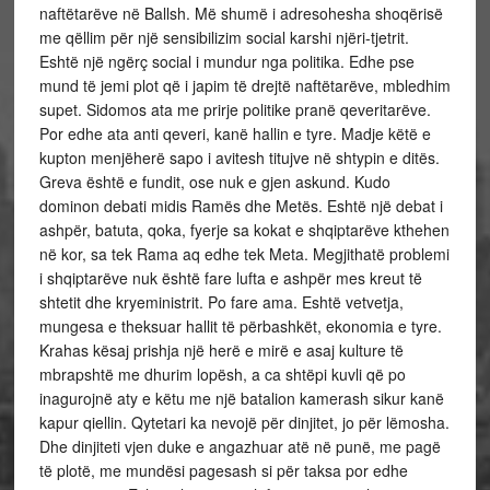
naftëtarëve në Ballsh. Më shumë i adresohesha shoqërisë
me qëllim për një sensibilizim social karshi njëri-tjetrit.
Eshtë një ngërç social i mundur nga politika. Edhe pse
mund të jemi plot që i japim të drejtë naftëtarëve, mbledhim
supet. Sidomos ata me prirje politike pranë qeveritarëve.
Por edhe ata anti qeveri, kanë hallin e tyre. Madje këtë e
kupton menjëherë sapo i avitesh titujve në shtypin e ditës.
Greva është e fundit, ose nuk e gjen askund. Kudo
dominon debati midis Ramës dhe Metës. Eshtë një debat i
ashpër, batuta, qoka, fyerje sa kokat e shqiptarëve kthehen
në kor, sa tek Rama aq edhe tek Meta. Megjithatë problemi
i shqiptarëve nuk është fare lufta e ashpër mes kreut të
shtetit dhe kryeministrit. Po fare ama. Eshtë vetvetja,
mungesa e theksuar hallit të përbashkët, ekonomia e tyre.
Krahas kësaj prishja një herë e mirë e asaj kulture të
mbrapshtë me dhurim lopësh, a ca shtëpi kuvli që po
inagurojnë aty e këtu me një batalion kamerash sikur kanë
kapur qiellin. Qytetari ka nevojë për dinjitet, jo për lëmosha.
Dhe dinjiteti vjen duke e angazhuar atë në punë, me pagë
të plotë, me mundësi pagesash si për taksa por edhe