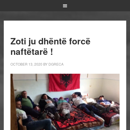
Zoti ju dhëntë forcë
naftëtarë !
OCTOBER 13, 2020
BY
DGRECA