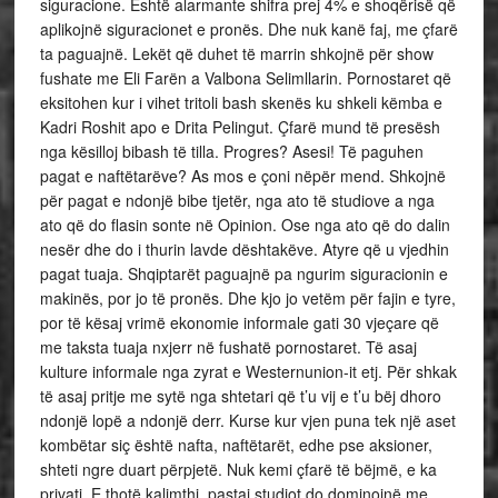
siguracione. Eshtë alarmante shifra prej 4% e shoqërisë që
aplikojnë siguracionet e pronës. Dhe nuk kanë faj, me çfarë
ta paguajnë. Lekët që duhet të marrin shkojnë për show
fushate me Eli Farën a Valbona Selimllarin. Pornostaret që
eksitohen kur i vihet tritoli bash skenës ku shkeli këmba e
Kadri Roshit apo e Drita Pelingut. Çfarë mund të presësh
nga kësilloj bibash të tilla. Progres? Asesi! Të paguhen
pagat e naftëtarëve? As mos e çoni nëpër mend. Shkojnë
për pagat e ndonjë bibe tjetër, nga ato të studiove a nga
ato që do flasin sonte në Opinion. Ose nga ato që do dalin
nesër dhe do i thurin lavde dështakëve. Atyre që u vjedhin
pagat tuaja. Shqiptarët paguajnë pa ngurim siguracionin e
makinës, por jo të pronës. Dhe kjo jo vetëm për fajin e tyre,
por të kësaj vrimë ekonomie informale gati 30 vjeçare që
me taksta tuaja nxjerr në fushatë pornostaret. Të asaj
kulture informale nga zyrat e Westernunion-it etj. Për shkak
të asaj pritje me sytë nga shtetari që t’u vij e t’u bëj dhoro
ndonjë lopë a ndonjë derr. Kurse kur vjen puna tek një aset
kombëtar siç është nafta, naftëtarët, edhe pse aksioner,
shteti ngre duart përpjetë. Nuk kemi çfarë të bëjmë, e ka
privati. E thotë kalimthi, pastaj studiot do dominojnë me