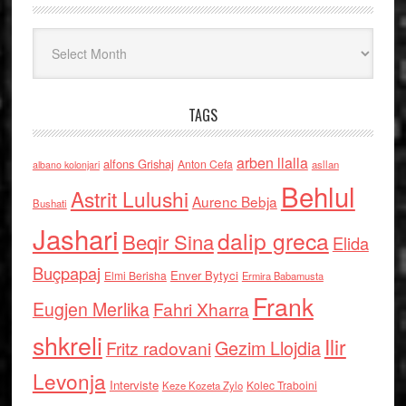
Arkiv
TAGS
arben llalla
alfons Grishaj
Anton Cefa
asllan
albano kolonjari
Behlul
Astrit Lulushi
Aurenc Bebja
Bushati
Jashari
dalip greca
Beqir Sina
Elida
Buçpapaj
Enver Bytyci
Elmi Berisha
Ermira Babamusta
Frank
Eugjen Merlika
Fahri Xharra
shkreli
Ilir
Gezim Llojdia
Fritz radovani
Levonja
Interviste
Kolec Traboini
Keze Kozeta Zylo