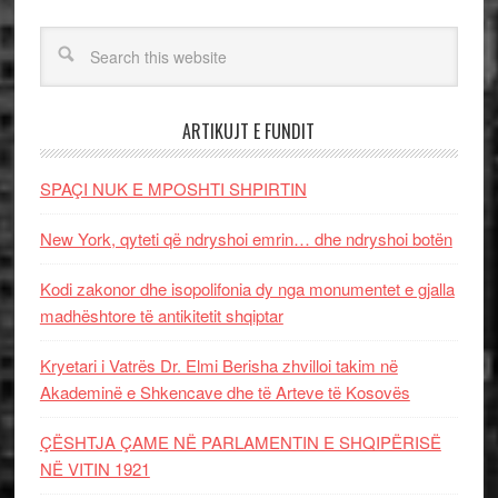
ARTIKUJT E FUNDIT
SPAÇI NUK E MPOSHTI SHPIRTIN
New York, qyteti që ndryshoi emrin… dhe ndryshoi botën
Kodi zakonor dhe isopolifonia dy nga monumentet e gjalla
madhështore të antikitetit shqiptar
Kryetari i Vatrës Dr. Elmi Berisha zhvilloi takim në
Akademinë e Shkencave dhe të Arteve të Kosovës
ÇËSHTJA ÇAME NË PARLAMENTIN E SHQIPËRISË
NË VITIN 1921