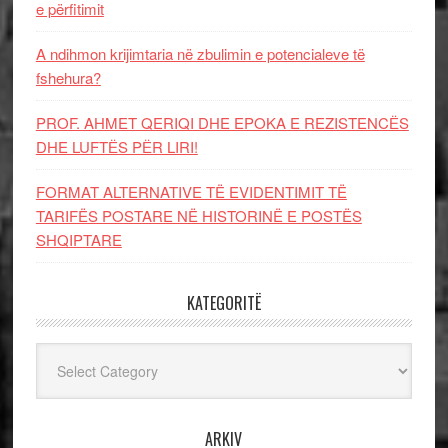
e përfitimit
A ndihmon krijimtaria në zbulimin e potencialeve të
fshehura?
PROF. AHMET QERIQI DHE EPOKA E REZISTENCЁS
DHE LUFTЁS PЁR LIRI!
FORMAT ALTERNATIVE TË EVIDENTIMIT TË
TARIFËS POSTARE NË HISTORINË E POSTËS
SHQIPTARE
KATEGORITË
Kategoritë
ARKIV