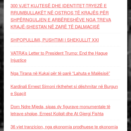
300 VJET KUJTESË DHE IDENTITET-TRYEZË E
RRUMBULLAKËT NË OSTROS TË KRAJËS PËR
SHPËRNGULJEN E ARBËRESHËVE NGA TREVA
KRAJË-SHESTAN NË ZARË TË DALMACISË
SHPOPULLIMI, PUSHTIMI I SHEKULLIT XXI
VATRA’s Letter to President Trump: End the Hague
Injustice
Nga Tirana në Kukaj për të parë “Lahuta e Malësisë”
Kardinali Ernest Simoni rikthehet si dëshmitar në Burgun
e Spaçit
Dom Ndre Mjeda, sipas dy figurave monumentale të
letrave shqipe, Ernest Koliqit dhe At Gjergj Fishta
36 vjet tranzicion, nga ekonomia prodhuese te ekonomia