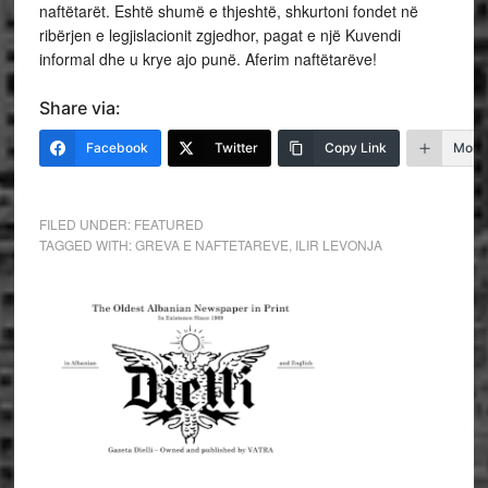
naftëtarët. Eshtë shumë e thjeshtë, shkurtoni fondet në
ribërjen e legjislacionit zgjedhor, pagat e një Kuvendi
informal dhe u krye ajo punë. Aferim naftëtarëve!
Share via:
Facebook
Twitter
Copy Link
More
FILED UNDER:
FEATURED
TAGGED WITH:
GREVA E NAFTETAREVE
,
ILIR LEVONJA