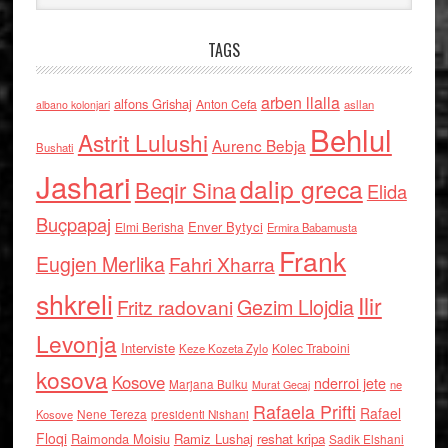
TAGS
arben llalla
alfons Grishaj
Anton Cefa
asllan
albano kolonjari
Behlul
Astrit Lulushi
Aurenc Bebja
Bushati
Jashari
dalip greca
Beqir Sina
Elida
Buçpapaj
Enver Bytyci
Elmi Berisha
Ermira Babamusta
Frank
Eugjen Merlika
Fahri Xharra
shkreli
Ilir
Gezim Llojdia
Fritz radovani
Levonja
Interviste
Kolec Traboini
Keze Kozeta Zylo
kosova
Kosove
nderroi jete
Marjana Bulku
ne
Murat Gecaj
Rafaela Prifti
Rafael
Nene Tereza
Kosove
presidenti Nishani
Floqi
Raimonda Moisiu
Ramiz Lushaj
reshat kripa
Sadik Elshani