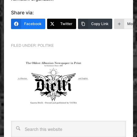
Share via:
Facebook
Twitter
Copy Link
More
FILED UNDER:
POLITIKE