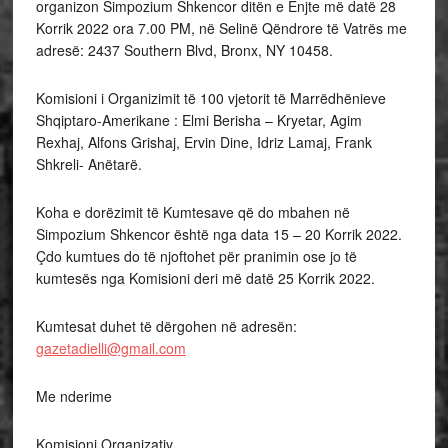
organizon Simpozium Shkencor ditën e Enjte më datë 28
Korrik 2022 ora 7.00 PM, në Selinë Qëndrore të Vatrës me
adresë: 2437 Southern Blvd, Bronx, NY 10458.
Komisioni i Organizimit të 100 vjetorit të Marrëdhënieve
Shqiptaro-Amerikane : Elmi Berisha – Kryetar, Agim
Rexhaj, Alfons Grishaj, Ervin Dine, Idriz Lamaj, Frank
Shkreli- Anëtarë.
Koha e dorëzimit të Kumtesave që do mbahen në
Simpozium Shkencor është nga data 15 – 20 Korrik 2022.
Çdo kumtues do të njoftohet për pranimin ose jo të
kumtesës nga Komisioni deri më datë 25 Korrik 2022.
Kumtesat duhet të dërgohen në adresën:
gazetadielli@gmail.com
Me nderime
Komisioni Organizativ.