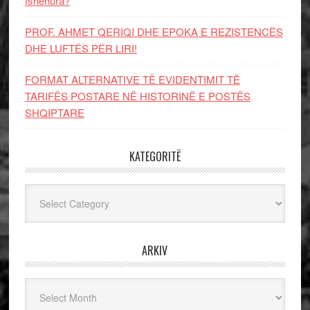
fshehura?
PROF. AHMET QERIQI DHE EPOKA E REZISTENCЁS
DHE LUFTЁS PЁR LIRI!
FORMAT ALTERNATIVE TË EVIDENTIMIT TË
TARIFËS POSTARE NË HISTORINË E POSTËS
SHQIPTARE
KATEGORITË
Kategoritë
ARKIV
Arkiv