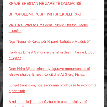
KRAJË-SHESTAN NË ZARË TË DALMACISË
SHPOPULLIMI, PUSHTIMI I SHEKULLIT XXI
VATRA’s Letter to President Trump: End the Hague
Injustice
Nga Tirana në Kukaj për të parë “Lahuta e Malësisë”
Kardinali Ernest Simoni rikthehet si dëshmitar në Burgun
e Spaçit
Dom Ndre Mjeda, sipas dy figurave monumentale të
letrave shqipe, Ernest Koliqit dhe At Gjergj Fishta
36 vjet tranzicion, nga ekonomia prodhuese te ekonomia
e përfitimit
A ndihmon krijimtaria në zbulimin e potencialeve të