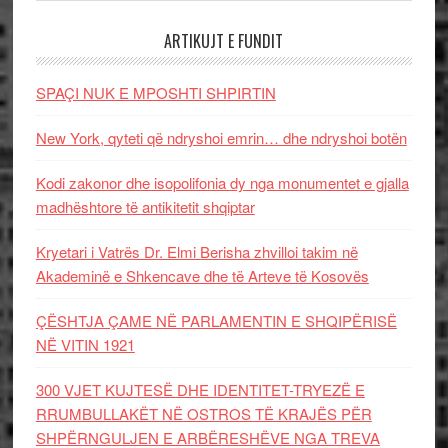
ARTIKUJT E FUNDIT
SPAÇI NUK E MPOSHTI SHPIRTIN
New York, qyteti që ndryshoi emrin… dhe ndryshoi botën
Kodi zakonor dhe isopolifonia dy nga monumentet e gjalla
madhështore të antikitetit shqiptar
Kryetari i Vatrës Dr. Elmi Berisha zhvilloi takim në
Akademinë e Shkencave dhe të Arteve të Kosovës
ÇËSHTJA ÇAME NË PARLAMENTIN E SHQIPËRISË
NË VITIN 1921
300 VJET KUJTESË DHE IDENTITET-TRYEZË E
RRUMBULLAKËT NË OSTROS TË KRAJËS PËR
SHPËRNGULJEN E ARBËRESHËVE NGA TREVA