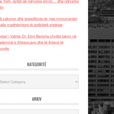
 York, qyteti që ndryshoi emrin… dhe ndryshoi
ën
i zakonor dhe isopolifonia dy nga monumentet
jalla madhështore të antikitetit shqiptar
etari i Vatrës Dr. Elmi Berisha zhvilloi takim në
deminë e Shkencave dhe të Arteve të
sovës
KATEGORITË
egoritë
ARKIV
iv