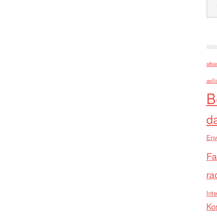
alba
asll
B
d
Env
Fa
ra
Inte
Ko