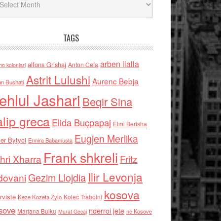
TAGS
arben llalla
alfons Grishaj
Anton Cefa
no kolonjari
Astrit Lulushi
Aurenc Bebja
an Bushati
ehlul Jashari
Beqir Sina
alip greca
Elida Buçpapaj
Elmi Berisha
Eugjen Merlika
er Bytyci
Ermira Babamusta
Frank shkreli
hri Xharra
Fritz
Ilir Levonja
Gezim Llojdia
dovani
kosova
rviste
Kolec Traboini
Keze Kozeta Zylo
sove
nderroi jete
Marjana Bulku
ne Kosove
Murat Gecaj