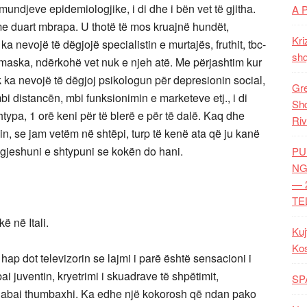
mundjeve epidemiologjike, i di dhe i bën vet të gjitha.
A 
me duart mbrapa. U thotë të mos kruajnë hundët,
Kri
 nevojë të dëgjojë specialistin e murtajës, fruthit, tbc-
shq
i maska, ndërkohë vet nuk e njeh atë. Me përjashtim kur
 ka nevojë të dëgjoj psikologun për depresionin social,
Gre
bi distancën, mbi funksionimin e marketeve etj., i di
Shq
htypa, 1 orë keni për të blerë e për të dalë. Kaq dhe
Riv
n, se jam vetëm në shtëpi, turp të kenë ata që ju kanë
i ngjeshuni e shtypuni se kokën do hani.
PU
NG
— 
TE
ë në Itali.
Kuj
Ko
 hap dot televizorin se lajmi i parë është sensacioni i
 juventin, kryetrimi i skuadrave të shpëtimit,
SP
 Babai thumbaxhi. Ka edhe një kokorosh që ndan pako