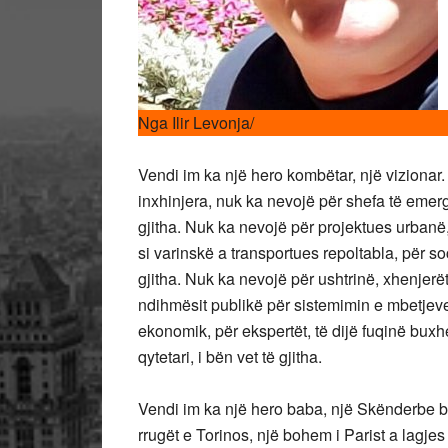
Nga Ilir Levonja/
Vendi im ka një hero kombëtar, një vizionar.
inxhinjera, nuk ka nevojë për shefa të emerg
gjitha. Nuk ka nevojë për projektues urbanë
si varinskë a transportues repoltabla, për so
gjitha. Nuk ka nevojë për ushtrinë, xhenjerë
ndihmësit publikë për sistemimin e mbetjeve 
ekonomik, për ekspertët, të dijë fuqinë buxh
qytetari, i bën vet të gjitha.
Vendi im ka një hero baba, një Skënderbe b
rrugët e Torinos, një bohem i Parist a lagje