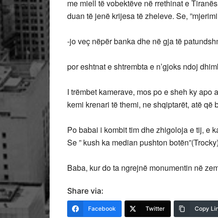
me miell të vobektëve në rrethinat e Tiranës
duan të jenë krijesa të zheleve. Se, ”mjerim
-jo veç nëpër banka dhe në gja të patunds
por eshtnat e shtrembta e n’gjoks ndoj dhim
I trëmbet kamerave, mos po e sheh ky apo ai 
kemi krenari të themi, ne shqiptarët, atë që
Po babai i kombit tim dhe zhigoloja e tij, e 
Se ” kush ka median pushton botën”(Trocky)
Baba, kur do ta ngrejnë monumentin në ze
Share via:
Facebook
Twitter
Copy Li