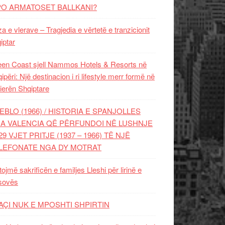
PO ARMATOSET BALLKANI?
za e vlerave – Tragjedia e vërtetë e tranzicionit
iptar
en Coast sjell Nammos Hotels & Resorts në
ipëri: Një destinacion i ri lifestyle merr formë në
ierën Shqiptare
EBLO (1966) / HISTORIA E SPANJOLLES
A VALENCIA QË PËRFUNDOI NË LUSHNJE
29 VJET PRITJE (1937 – 1966) TË NJË
LEFONATE NGA DY MOTRAT
tojmë sakrificën e familjes Lleshi për lirinë e
sovës
AÇI NUK E MPOSHTI SHPIRTIN