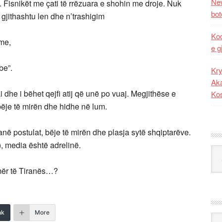
New
. Fisnikët me çati të rrëzuara e shohin me droje. Nuk
bot
i gjithashtu len dhe n’trashigim
Kod
hme,
e g
be”.
Kry
Aka
dhe i bëhet qejfi atij që unë po vuaj. Megjithëse e
Ko
 bëje të mirën dhe hidhe në lum.
kanë postulat, bëje të mirën dhe plasja sytë shqiptarëve.
, media është adrelinë.
Kat
mër të Tiranës…?
nk
More
Ark