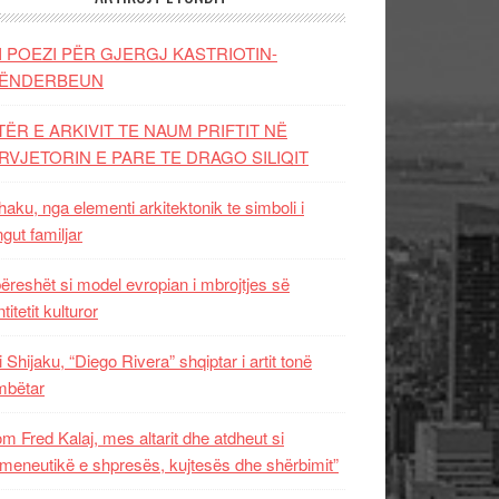
I POEZI PËR GJERGJ KASTRIOTIN-
ËNDERBEUN
TËR E ARKIVIT TE NAUM PRIFTIT NË
RVJETORIN E PARE TE DRAGO SILIQIT
aku, nga elementi arkitektonik te simboli i
ngut familjar
ëreshët si model evropian i mbrojtjes së
titetit kulturor
i Shijaku, “Diego Rivera” shqiptar i artit tonë
mbëtar
m Fred Kalaj, mes altarit dhe atdheut si
meneutikë e shpresës, kujtesës dhe shërbimit”