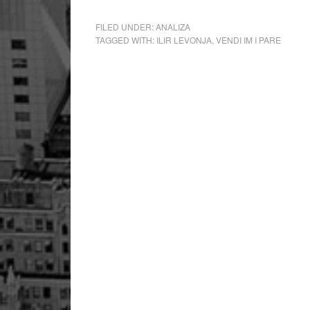
FILED UNDER:
ANALIZA
TAGGED WITH:
ILIR LEVONJA
,
VENDI IM I PARE