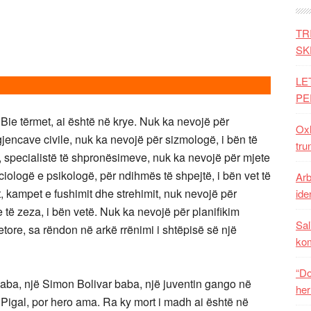
TR
SK
LE
PE
 Bie tërmet, ai është në krye. Nuk ka nevojë për
Oxh
jencave civile, nuk ka nevojë për sizmologë, i bën të
tru
, specialistë të shpronësimeve, nuk ka nevojë për mjete
ciologë e psikologë, për ndihmës të shpejtë, i bën vet të
Arb
t, kampet e fushimit dhe strehimit, nuk nevojë për
iden
të zeza, i bën vetë. Nuk ka nevojë për planifikim
Sal
etore, sa rëndon në arkë rrënimi i shtëpisë së një
ko
“Do
aba, një Simon Bolivar baba, një juventin gango në
her
s Pigal, por hero ama. Ra ky mort i madh ai është në