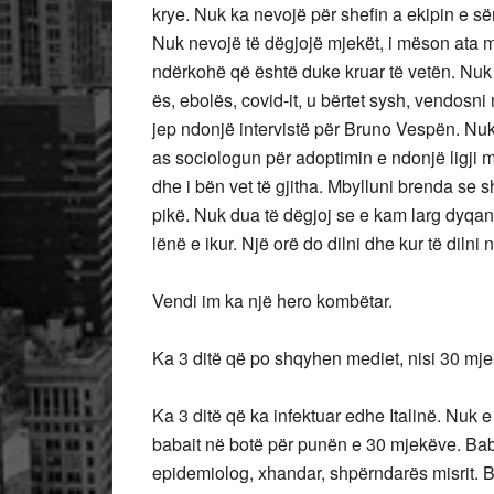
krye. Nuk ka nevojë për shefin a ekipin e së
Nuk nevojë të dëgjojë mjekët, i mëson ata 
ndërkohë që është duke kruar të vetën. Nuk ka
ës, ebolës, covid-it, u bërtet sysh, vendosn
jep ndonjë intervistë për Bruno Vespën. Nuk
as sociologun për adoptimin e ndonjë ligji m
dhe i bën vet të gjitha. Mbylluni brenda se s
pikë. Nuk dua të dëgjoj se e kam larg dyqani
lënë e ikur. Një orë do dilni dhe kur të diln
Vendi im ka një hero kombëtar.
Ka 3 ditë që po shqyhen mediet, nisi 30 mjek
Ka 3 ditë që ka infektuar edhe Italinë. Nuk e
babait në botë për punën e 30 mjekëve. Babai
epidemiolog, xhandar, shpërndarës misrit.