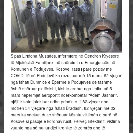
Sipas Liridona Mustafës, infermiere në Qendrën Kryesore
të Mjekësisë Familjare- në shërbimin e Emergjencës në
Komunën e Podujevës, Kosovë, rasti i parë pozitiv me
COVID-19 në Podujevë ka rezultuar më 15 mars. 62-vjeçari
nga fshati Dumnicë e Epërme e Podujevës që tashmë
është shëruar plotësisht, kishte ardhur nga Italia më 5
mars nëpërmjet aeroportit ndërkombëtar “Adem Jashari”. I
njëjti kishte infektuar edhe prindin e tij 82-vjeçar dhe
motrën 54-vjeçare nga fshati Bradash. 82-vjeçari më 22
mars ka vdekur, duke shënuar kështu viktimën e parë në
Kosovë si pasojë e koronavirusit. Përveç infektimit, viktima
vuante nga sëmunundjet kronike të zemrës dhe të