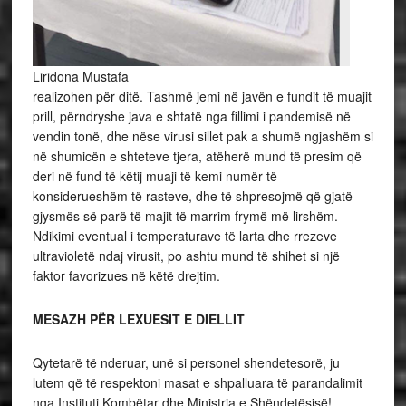
Liridona Mustafa
realizohen për ditë. Tashmë jemi në javën e fundit të muajit
prill, përndryshe java e shtatë nga fillimi i pandemisë në
vendin tonë, dhe nëse virusi sillet pak a shumë ngjashëm si
në shumicën e shteteve tjera, atëherë mund të presim që
deri në fund të këtij muaji të kemi numër të
konsiderueshëm të rasteve, dhe të shpresojmë që gjatë
gjysmës së parë të majit të marrim frymë më lirshëm.
Ndikimi eventual i temperaturave të larta dhe rrezeve
ultravioletë ndaj virusit, po ashtu mund të shihet si një
faktor favorizues në këtë drejtim.
MESAZH PËR LEXUESIT E DIELLIT
Qytetarë të nderuar, unë si personel shendetesorë, ju
lutem që të respektoni masat e shpalluara të parandalimit
nga Instituti Kombëtar dhe Ministria e Shëndetësisë!