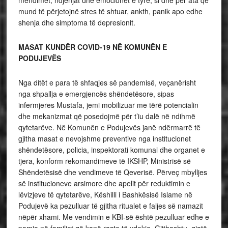
mendimet, ndjenjat dhe emocionet e tyre, si dhe për ata që
mund të përjetojnë stres të shtuar, ankth, panik apo edhe
shenja dhe simptoma të depresionit.
MASAT KUNDËR COVID-19 NË KOMUNËN E
PODUJEVËS
Nga ditët e para të shfaqjes së pandemisë, veçanërisht
nga shpallja e emergjencës shëndetësore, sipas
infermjeres Mustafa, jemi mobilizuar me tërë potencialin
dhe mekanizmat që posedojmë për t’iu dalë në ndihmë
qytetarëve. Në Komunën e Podujevës janë ndërmarrë të
gjitha masat e nevojshme preventive nga institucionet
shëndetësore, policia, inspektorati komunal dhe organet e
tjera, konform rekomandimeve të IKSHP, Ministrisë së
Shëndetësisë dhe vendimeve të Qeverisë. Përveç mbylljes
së institucioneve arsimore dhe apelit për reduktimin e
lëvizjeve të qytetarëve, Këshilli i Bashkësisë Islame në
Podujevë ka pezulluar të gjitha ritualet e faljes së namazit
nëpër xhami. Me vendimin e KBI-së është pezulluar edhe e