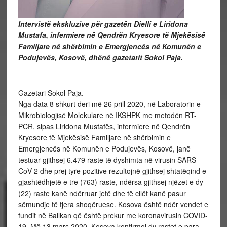
Intervistë ekskluzive për gazetën Dielli e Liridona
Mustafa, infermiere në Qendrën Kryesore të Mjekësisë
Familjare në shërbimin e Emergjencës në Komunën e
Podujevës, Kosovë, dhënë gazetarit Sokol Paja.
Gazetari Sokol Paja.
Nga data 8 shkurt deri më 26 prill 2020, në Laboratorin e
Mikrobiologjisë Molekulare në IKSHPK me metodën RT-
PCR, sipas Liridona Mustafës, infermiere në Qendrën
Kryesore të Mjekësisë Familjare në shërbimin e
Emergjencës në Komunën e Podujevës, Kosovë, janë
testuar gjithsej 6.479 raste të dyshimta në virusin SARS-
CoV-2 dhe prej tyre pozitive rezultojnë gjithsej shtatëqind e
gjashtëdhjetë e tre (763) raste, ndërsa gjithsej njëzet e dy
(22) raste kanë ndërruar jetë dhe të cilët kanë pasur
sëmundje të tjera shoqëruese. Kosova është ndër vendet e
fundit në Ballkan që është prekur me koronavirusin COVID-
19. Më 13 mars 2020, Kosova konfirmoi dy rastet e para