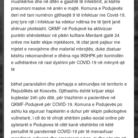
mushkërive dhe në ditën e gjashtë të infektimit, ai kishte
pneumoni masive në anën e majtë. Komuna e Podujevës
deri më tani numëron gjithsejtë 9 të infektuar me Covid-19,
prej tyre një i infektuar ka vdekur ndërsa tre të tjerë janë
shëruar plotësisht. QKMF në Podujevë ka aktivizuar
punktin shëndetësor në pikën kufitare-Merdarë gjatë 24
orëve me katër ekipe mjekësore, të cilat janë pajisur me
mjetet e nevojshme dhe material mbrojtës, duke zbatuar
kështu rekomandimet e dhëna nga IKSHPK për kontrollën
e udhëtarëve në rast dyshimi për COVID-19 në mënyrë që
të
bëhet parandalimi dhe përhapja e sëmundjes në territorin e
Republikës së Kosovës. Gjithashtu është krijuar ekipi
kujdestar 24h çdo ditë, për triazhimin e pacientëve në
QKMF-Podujevë për COVID-19. Komuna e Podujevës po
ashtu ka siguruar hapësirën e duhur për ekipin psikologëve
vullnetarë, i cili do të ofrojë shërbim psiko-social online për
qytetarët e Podujeves të cilët kanë vështirësi në këtë
periudhë të pandemisë COVID-19 për të menaxhuar