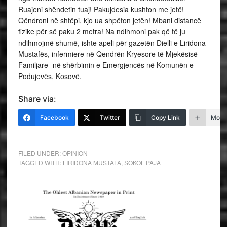
Ruajeni shëndetin tuaj! Pakujdesia kushton me jetë!
Qëndroni në shtëpi, kjo ua shpëton jetën! Mbani distancë
fizike për së paku 2 metra! Na ndihmoni pak që të ju
ndihmojmë shumë, ishte apeli për gazetën Dielli e Liridona
Mustafës, infermiere në Qendrën Kryesore të Mjekësisë
Familjare- në shërbimin e Emergjencës në Komunën e
Podujevës, Kosovë.
Share via:
Facebook
Twitter
Copy Link
More
FILED UNDER:
OPINION
TAGGED WITH:
LIRIDONA MUSTAFA
,
SOKOL PAJA