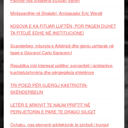
Patriotë nga Shqipëria vizituan Vatrën
Mirëseardhje në Shqipëri, Ambasador Eric Wendt
KOSOVA E KA FITUAR LUFTËN, POR PAQEN DUHET
TA FITOJË EDHE NË INSTITUCIONE!
Scanderbeg, mburoja e Arbërisë dhe gjeniu ushtarak në
faqet e Giovanni Carlo Saraceni-t
Republika mbi interesat politike: sovraniteti i qytetarëve,
kushtetutshmëria dhe përgjegjësia shtetërore
TRI POEZI PËR GJERGJ KASTRIOTIN-
SKËNDERBEUN
LETËR E ARKIVIT TE NAUM PRIFTIT NË
PERVJETORIN E PARE TE DRAGO SILIQIT
Oxhaku, nga elementi arkitektonik te simboli i trungut