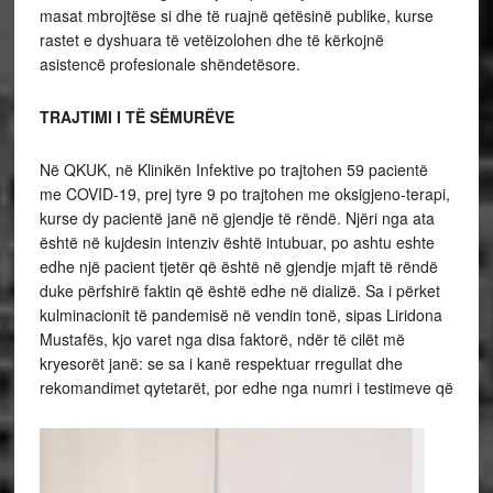
masat mbrojtëse si dhe të ruajnë qetësinë publike, kurse
rastet e dyshuara të vetëizolohen dhe të kërkojnë
asistencë profesionale shëndetësore.
TRAJTIMI I TË SËMURËVE
Në QKUK, në Klinikën Infektive po trajtohen 59 pacientë
me COVID-19, prej tyre 9 po trajtohen me oksigjeno-terapi,
kurse dy pacientë janë në gjendje të rëndë. Njëri nga ata
është në kujdesin intenziv është intubuar, po ashtu eshte
edhe një pacient tjetër që është në gjendje mjaft të rëndë
duke përfshirë faktin që është edhe në dializë. Sa i përket
kulminacionit të pandemisë në vendin tonë, sipas Liridona
Mustafës, kjo varet nga disa faktorë, ndër të cilët më
kryesorët janë: se sa i kanë respektuar rregullat dhe
rekomandimet qytetarët, por edhe nga numri i testimeve që