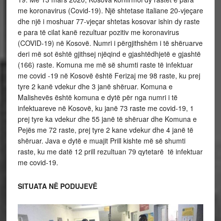
me koronavirus (Covid-19). Një shtetase italiane 20-vjeçare
dhe një i moshuar 77-vjeçar shtetas kosovar ishin dy raste
e para të cilat kanë rezultuar pozitiv me koronavirus
(COVID-19) në Kosovë. Numri i përgjithshëm i të shëruarve
deri më sot është gjithsej njëqind e gjashtëdhjetë e gjashtë
(166) raste. Komuna me më së shumti raste të infektuar
me covid -19 në Kosovë është Ferizaj me 98 raste, ku prej
tyre 2 kanë vdekur dhe 3 janë shëruar. Komuna e
Malishevës është komuna e dytë për nga numri i të
infektuareve në Kosovë, ku janë 73 raste me covid-19, 1
prej tyre ka vdekur dhe 55 janë të shëruar dhe Komuna e
Pejës me 72 raste, prej tyre 2 kane vdekur dhe 4 janë të
shëruar. Java e dytë e muajit Prill kishte më së shumti
raste, ku me datë 12 prill rezultuan 79 qytetarë të infektuar
me covid-19.
SITUATA NË PODUJEVË