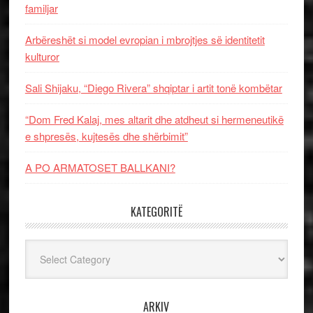
familjar
Arbëreshët si model evropian i mbrojtjes së identitetit
kulturor
Sali Shijaku, “Diego Rivera” shqiptar i artit tonë kombëtar
“Dom Fred Kalaj, mes altarit dhe atdheut si hermeneutikë
e shpresës, kujtesës dhe shërbimit”
A PO ARMATOSET BALLKANI?
KATEGORITË
Kategoritë
ARKIV