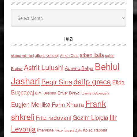
Arkiv
TAGS
arben llalla
alfons Grishaj
Anton Cefa
asllan
albano kolonjari
Behlul
Astrit Lulushi
Aurenc Bebja
Bushati
Jashari
dalip greca
Beqir Sina
Elida
Buçpapaj
Enver Bytyci
Elmi Berisha
Ermira Babamusta
Frank
Eugjen Merlika
Fahri Xharra
shkreli
Ilir
Gezim Llojdia
Fritz radovani
Levonja
Interviste
Kolec Traboini
Keze Kozeta Zylo