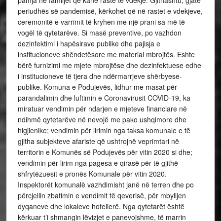
pamja në familjet që kanë raste të vdekje. Gjithashtu, gjatë
periudhës së pandemisë, kërkohet që në rastet e vdekjeve,
ceremonitë e varrimit të kryhen me një prani sa më të
vogël të qytetarëve. Si masë preventive, po vazhdon
dezinfektimi i hapësirave publike dhe pajisja e
institucioneve shëndetësore me material mbrojtës. Eshte
bërë furnizimi me mjete mbrojtëse dhe dezinfektuese edhe
i institucioneve të tjera dhe ndërmarrjeve shërbyese-
publike. Komuna e Podujevës, lidhur me masat për
parandalimin dhe luftimin e Coronavirusit COVID-19, ka
miratuar vendimin për ndarjen e mjeteve financiare në
ndihmë qytetarëve në nevojë me pako ushqimore dhe
higjienike; vendimin për lirimin nga taksa komunale e të
gjitha subjekteve afariste që ushtrojnë veprimtari në
territorin e Komunës së Podujevës për vitin 2020 si dhe;
vendimin për lirim nga pagesa e qirasë për të gjithë
shfrytëzuesit e pronës Komunale për vitin 2020.
Inspektorët komunalë vazhdimisht janë në terren dhe po
përcjellin zbatimin e vendimit të qeverisë, për mbylljen
dyqaneve dhe lokaleve hotelierë. Nga qytetarët është
kërkuar t’i shmangin lëvizjet e panevojshme, të marrin