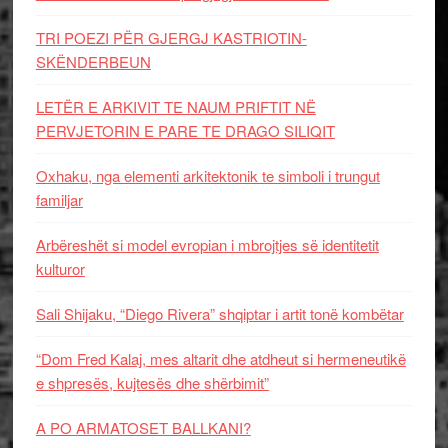
TRI POEZI PËR GJERGJ KASTRIOTIN-
SKËNDERBEUN
LETËR E ARKIVIT TE NAUM PRIFTIT NË
PERVJETORIN E PARE TE DRAGO SILIQIT
Oxhaku, nga elementi arkitektonik te simboli i trungut
familjar
Arbëreshët si model evropian i mbrojtjes së identitetit
kulturor
Sali Shijaku, “Diego Rivera” shqiptar i artit tonë kombëtar
“Dom Fred Kalaj, mes altarit dhe atdheut si hermeneutikë
e shpresës, kujtesës dhe shërbimit”
A PO ARMATOSET BALLKANI?