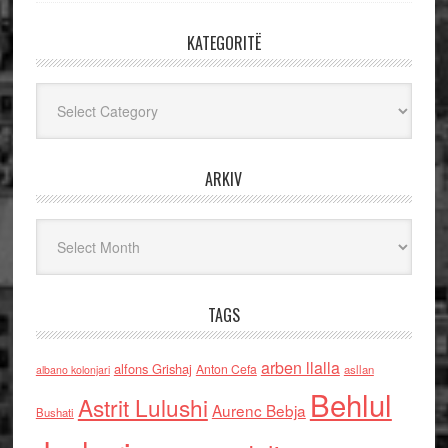
KATEGORITË
Kategoritë
ARKIV
Arkiv
TAGS
arben llalla
alfons Grishaj
Anton Cefa
asllan
albano kolonjari
Behlul
Astrit Lulushi
Aurenc Bebja
Bushati