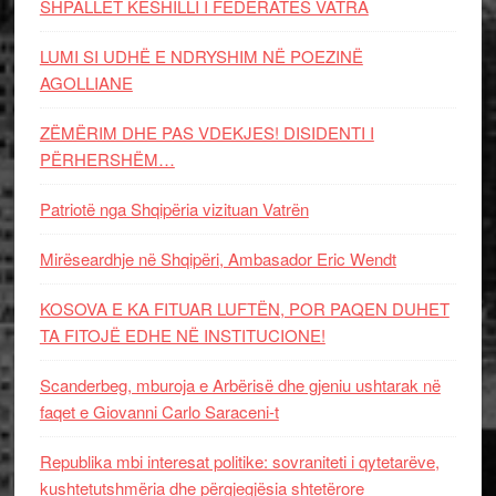
SHPALLET KËSHILLI I FEDERATËS VATRA
LUMI SI UDHË E NDRYSHIM NË POEZINË
AGOLLIANE
ZËMËRIM DHE PAS VDEKJES! DISIDENTI I
PËRHERSHËM…
Patriotë nga Shqipëria vizituan Vatrën
Mirëseardhje në Shqipëri, Ambasador Eric Wendt
KOSOVA E KA FITUAR LUFTËN, POR PAQEN DUHET
TA FITOJË EDHE NË INSTITUCIONE!
Scanderbeg, mburoja e Arbërisë dhe gjeniu ushtarak në
faqet e Giovanni Carlo Saraceni-t
Republika mbi interesat politike: sovraniteti i qytetarëve,
kushtetutshmëria dhe përgjegjësia shtetërore