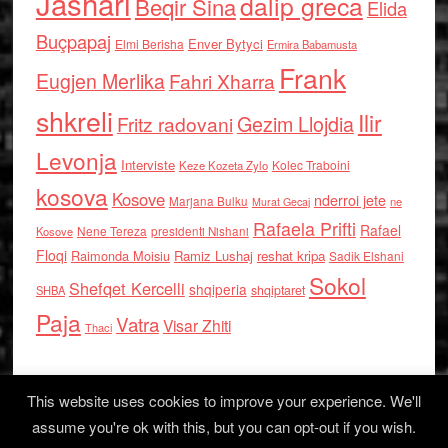
Jashari
dalip greca
Beqir Sina
Elida
Buçpapaj
Enver Bytyci
Elmi Berisha
Ermira Babamusta
Frank
Eugjen Merlika
Fahri Xharra
shkreli
Ilir
Gezim Llojdia
Fritz radovani
Levonja
Interviste
Kolec Traboini
Keze Kozeta Zylo
kosova
Kosove
nderroi jete
Marjana Bulku
ne
Murat Gecaj
Rafaela Prifti
Rafael
Nene Tereza
Kosove
presidenti Nishani
Floqi
Raimonda Moisiu
Ramiz Lushaj
reshat kripa
Sadik Elshani
Sokol
Shefqet Kercelli
shqiperia
shqiptaret
SHBA
Paja
Vatra
Visar Zhiti
Thaci
This website uses cookies to improve your experience. We'll
assume you're ok with this, but you can opt-out if you wish.