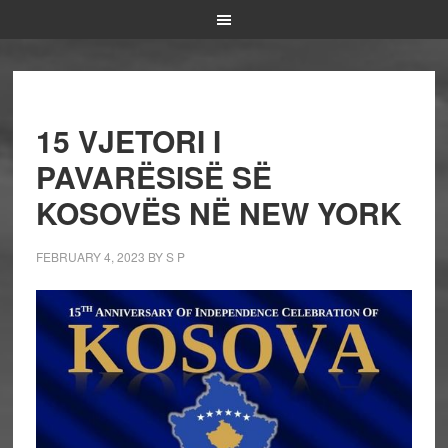
15 VJETORI I
PAVARËSISË SË
KOSOVËS NË NEW YORK
FEBRUARY 4, 2023
BY
S P