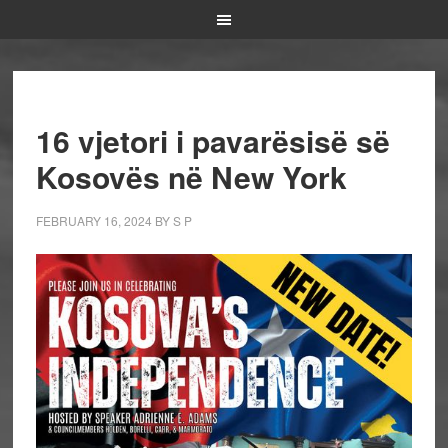
16 vjetori i pavarësisë së
Kosovës në New York
FEBRUARY 16, 2024
BY
S P