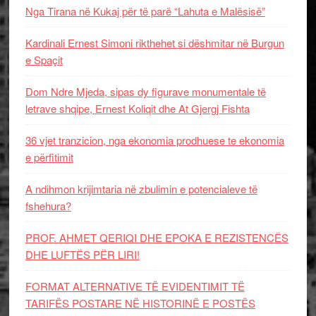
Nga Tirana në Kukaj për të parë “Lahuta e Malësisë”
Kardinali Ernest Simoni rikthehet si dëshmitar në Burgun
e Spaçit
Dom Ndre Mjeda, sipas dy figurave monumentale të
letrave shqipe, Ernest Koliqit dhe At Gjergj Fishta
36 vjet tranzicion, nga ekonomia prodhuese te ekonomia
e përfitimit
A ndihmon krijimtaria në zbulimin e potencialeve të
fshehura?
PROF. AHMET QERIQI DHE EPOKA E REZISTENCЁS
DHE LUFTЁS PЁR LIRI!
FORMAT ALTERNATIVE TË EVIDENTIMIT TË
TARIFËS POSTARE NË HISTORINË E POSTËS