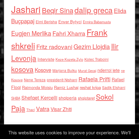
Jashari
dalip greca
Beqir Sina
Elida
Buçpapaj
Enver Bytyci
Elmi Berisha
Ermira Babamusta
Frank
Eugjen Merlika
Fahri Xharra
shkreli
Ilir
Gezim Llojdia
Fritz radovani
Levonja
Interviste
Kolec Traboini
Keze Kozeta Zylo
kosova
Kosove
nderroi jete
Marjana Bulku
ne
Murat Gecaj
Rafaela Prifti
Rafael
Nene Tereza
Kosove
presidenti Nishani
Floqi
Raimonda Moisiu
Ramiz Lushaj
reshat kripa
Sadik Elshani
Sokol
Shefqet Kercelli
shqiperia
shqiptaret
SHBA
Paja
Vatra
Visar Zhiti
Thaci
This website uses cookies to improve your experience. We'll