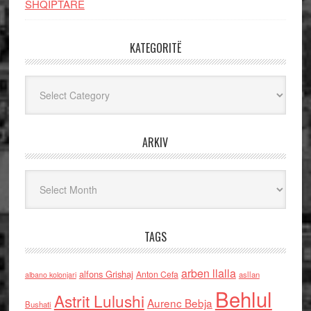
SHQIPTARE
KATEGORITË
Kategoritë
ARKIV
Arkiv
TAGS
arben llalla
alfons Grishaj
Anton Cefa
asllan
albano kolonjari
Behlul
Astrit Lulushi
Aurenc Bebja
Bushati