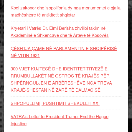
Kodi zakonor dhe isopolifonia dy nga monumentet e gjalla
madhështore të antikitetit shqiptar
Kryetari i Vatrës Dr. Elmi Berisha zhvilloi takim në
Akademinë e Shkencave dhe të Arteve të Kosovës
ÇËSHTJA ÇAME NË PARLAMENTIN E SHQIPËRISË
NË VITIN 1921
300 VJET KUJTESË DHE IDENTITET-TRYEZË E
RRUMBULLAKËT NË OSTROS TË KRAJËS PËR
SHPËRNGULJEN E ARBËRESHËVE NGA TREVA
KRAJË-SHESTAN NË ZARË TË DALMACISË
SHPOPULLIMI, PUSHTIMI I SHEKULLIT XXI
VATRA’s Letter to President Trump: End the Hague
Injustice